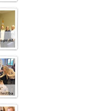
es pirmā
s”
lestība