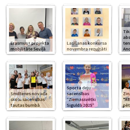
Tik
abs
Erasmus+ projekta
Lasīšanas konkursa
ten
mobilitāte Seviļā
novembra rezultāti
And
Sporta deju
Smiltenes novada
sacensības
Zin
skolu sacensības
“Ziemassvētki
"At
tautas bumbā
Siguldā 2025”
pēt