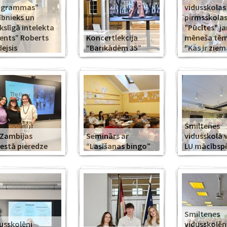
ogrammas”
vidusskolas
ībnieks un
pirmsskola
slīgā intelekta
"Pūcītes" j
ents” Roberts
Koncertlekcija
mēneša tēma
ejsis
“Barikādēm 35”
"Kas ir ziem
Smiltenes
Zambijas
Seminārs ar
vidusskolā 
estā pieredze
“Lasīšanas bingo”
LU mācībsp
Smiltenes
usskolēni
vidusskolē