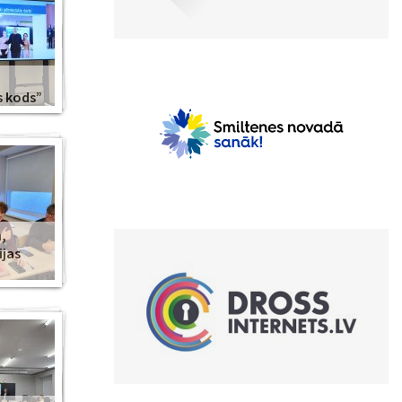
s kods”
,
ijas