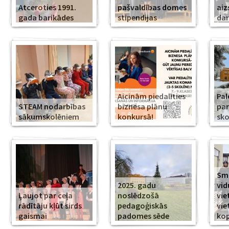
Atceroties 1991.
pašvaldības domes
aiz
gada barikādes
stipendijas
da
Aicinām piedalīties
Pal
STEAM nodarbības
biznesa plānu
par
sākumskolēniem
konkursā!
sko
Smi
2025. gadu
vid
Ļaujot par ceļa
noslēdzošā
vie
rādītāju kļūt sirds
pedagoģiskās
vie
gaismai
padomes sēde
ko