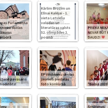
Kārlim Brozim un
Elīnai Kalējai - 1.
vieta Latviešu
opas Parlamenta
valodas un
tnieku skolas
literatūras valsts
PRIEKA NEK
sākums
52. olimpādes 2.
NEVAR BŪT 
asbūrā
posmā
DAUDZ!
EP Vēstnieku skolas
ltenē pavasaris
jaunieši piedalās
modināts!
foto konkursā
"Balsis 2026
deru
Smiltenes