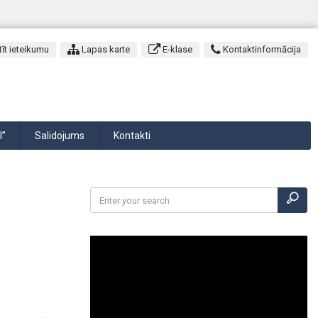
īt ieteikumu
Lapas karte
E-klase
Kontaktinformācija
I”
Salidojums
Kontakti