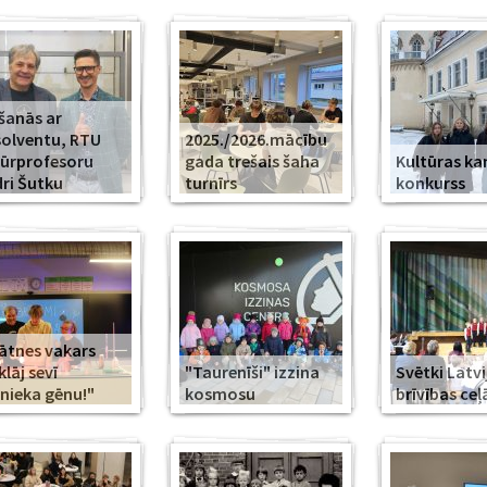
šanās ar
olventu, RTU
2025./2026.mācību
ūrprofesoru
gada trešais šaha
Kultūras k
ri Šutku
turnīrs
konkurss
ātnes vakars
klāj sevī
"Taurenīši" izzina
Svētki Latvi
nieka gēnu!"
kosmosu
brīvības ceļ