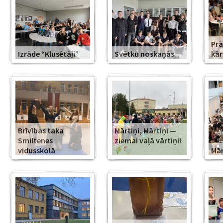
Prā
Izrāde “Klusētāji”
Svētku noskaņās
kār
Brīvības taka
Mārtiņi, Mārtiņi —
Smiltenes
ziemai vaļā vārtiņi!
vidusskolā
Mār