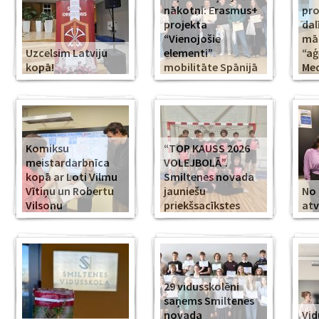
nākotni: Erasmus+
pr
projekta
dal
“Vienojošie
māk
Uzcelsim Latviju
elementi”
“aģ
kopā!
mobilitāte Spānijā
Med
Komiksu
“TOP KAUSS 2026
meistardarbnīca
VOLEJBOLĀ”.
kopā ar Loti Vilmu
Smiltenes novada
Vītiņu un Robertu
jauniešu
No 
Vilsonu
priekšsacīkstes
atv
29 vidusskolēni
saņems Smiltenes
novada
Vid