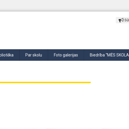
Sūt
bliotēka
Par skolu
Foto galerijas
Biedrība “MĒS SKOLA