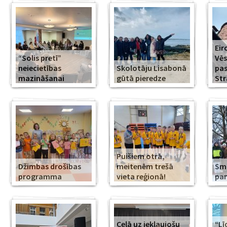
Eir
“Solis pretī”
Vēs
neiecietības
Skolotāju Lisabonā
pa
mazināšanai
gūtā pieredze
Str
Puišiem otrā,
Džimbas drošības
meitenēm trešā
Smi
programma
vieta reģionā!
pa
Ceļā uz iekļaujošu
“Lī