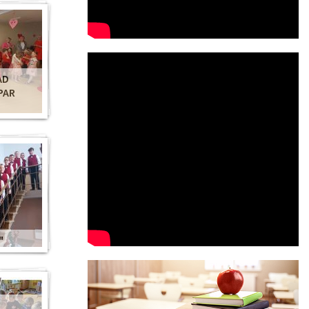
AD
PAR
"