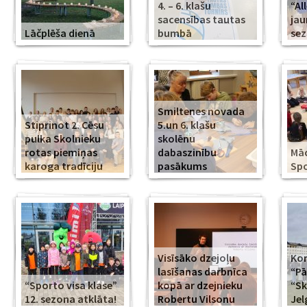
4. – 6. klašu
“Al
sacensības tautas
jau
Lāčplēša dienā
bumbā
se
Smiltenes novada
Stiprinot 2. Cēsu
5.un 6. klašu
pulka Skolnieku
skolēnu
rotas piemiņas
dabaszinību
Mā
karoga tradīciju
pasākums
Spo
Visīsāko dzejoļu
Kor
lasīšanas darbnīca
“Pā
“Sporto visa klase”
kopā ar dzejnieku
“Sk
12. sezona atklāta!
Robertu Vilsonu
Jel