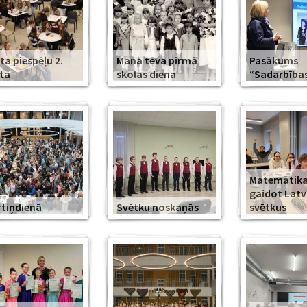
ta piespēļu 2.
Mana tēva pirmā
Pasākums
ta
skolas diena
“Sadarbība
Matemātika
gaidot Latv
tiņdienā
Svētku noskaņās
svētkus