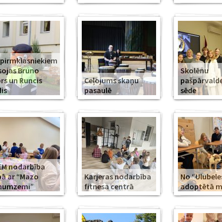
 pirmklasniekiem
sojas Bruno
Skolēnu
rs un Runcis
Ceļojums skaņu
pašpārvald
is
pasaulē
sēde
EM nodarbība
ā ar “Mazo
Karjeras nodarbība
No “Ulubele
īnumzemi”
fitnesa centrā
adoptētā mī