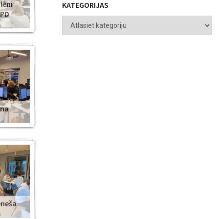
lēni
KATEGORIJAS
ZPD
ena
ēneša
s