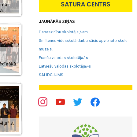
amā
jā
JAUNĀKĀS ZIŅAS
Dabaszinību skolotājai/-am
Smiltenes vidusskolā darbu sācis apvienoto skolu
muzejs.
–
Franču valodas skolotāja/-s
pēcīgākā
Latviešu valodas skolotāja/-s
SALIDOJUMS
ēļu” 3.