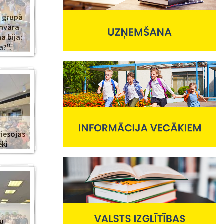
s grupā
anvāra
 bija:
a?".
viesojas
ēki
nu