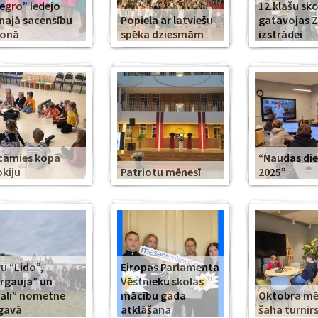
legro” iedejo
12.klašu sko
najā sacensību
Popiela ar latviešu
gatavojas 
zonā
spēka dziesmām
izstrādei
cāmies kopā
“Naudas di
kiju
Patriotu mēnesī
2025”
u “Lido”,
Eiropas Parlamenta
rgauja” un
Vēstnieku skolas
ali” nometne
mācību gada
Oktobra m
gavā
atklāšana
šaha turnīr