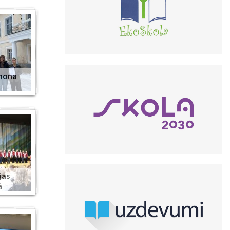
anona
jas
ā