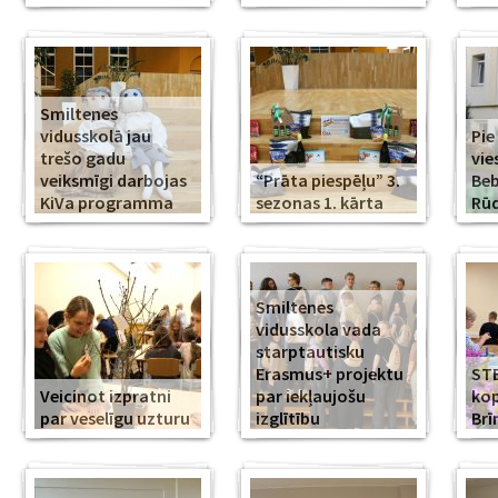
Smiltenes
vidusskolā jau
Pie
trešo gadu
vie
veiksmīgi darbojas
“Prāta piespēļu” 3.
Beb
KiVa programma
sezonas 1. kārta
Rūd
Smiltenes
vidusskola vada
starptautisku
Erasmus+ projektu
ST
Veicinot izpratni
par iekļaujošu
kop
par veselīgu uzturu
izglītību
Br