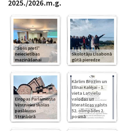
2025./2026.m.g.
“Solis pretī”
neiecietības
Skolotāju Lisabonā
mazināšanai
gūtā pieredze
Kārlim Brozim un
Elīnai Kalējai - 1.
vieta Latviešu
Eiropas Parlamenta
valodas un
Vēstnieku skolas
literatūras valsts
pasākums
52. olimpādes 2.
Strasbūrā
posmā