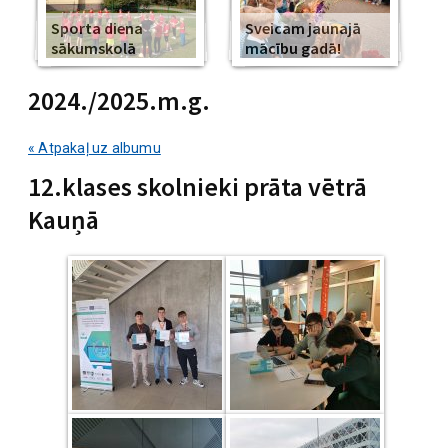
Sporta diena
Sveicam jaunajā
sākumskolā
mācību gadā!
2024./2025.m.g.
« Atpakaļ uz albumu
12.klases skolnieki prāta vētrā
Kauņā