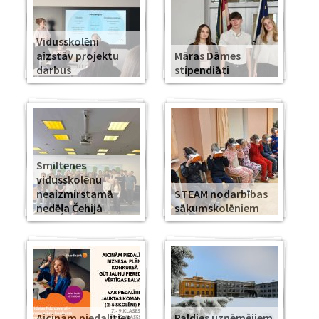
Vidusskolēni
aizstāv projektu
Māras Dāmes
darbus
stipendiāti
Smiltenes
vidusskolēnu
neaizmirstamā
STEAM nodarbības
nedēļa Čehijā
sākumskolēniem
Aicinām piedalīties
Paldies uzņēmējiem