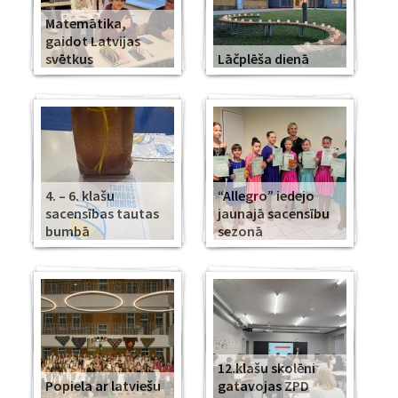
Matemātika,
gaidot Latvijas
svētkus
Lāčplēša dienā
4. – 6. klašu
“Allegro” iedejo
sacensības tautas
jaunajā sacensību
bumbā
sezonā
12.klašu skolēni
Popiela ar latviešu
gatavojas ZPD