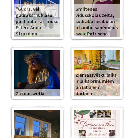
"Gudrs, vēl
Smiltenes
gudrāks" 9. klašu
vidusskolas zelta,
pusfinālā - arī mūsu
sudraba liecību un
Estere Anna
atzinību saņēmējus
Strazdiņa
sveic Patrischa
Ziemassvētku laiks
ir laiks brīnumiem
un labajiem
Ziemassvētki
darbiem…