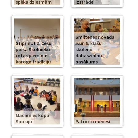
spēka dziesmām
izstrādei
Smiltenes novada
Stiprinot 2. Cēsu
5.un 6. klašu
pulka Skolnieku
skolēnu
rotas piemiņas
dabaszinību
karoga tradīciju
pasākums
Mācāmies kopā
Spokiju
Patriotu mēnesī