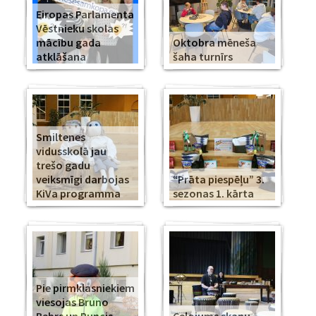
Eiropas Parlamenta
Vēstnieku skolas
mācību gada
Oktobra mēneša
atklāšana
šaha turnīrs
Smiltenes
vidusskolā jau
trešo gadu
veiksmīgi darbojas
“Prāta piespēļu” 3.
KiVa programma
sezonas 1. kārta
Pie pirmklasniekiem
viesojas Bruno