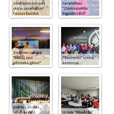
Smiltenes novada
sacensības
skolu sacensības
“Ziemassvētki
tautas bumbā
Siguldā 2025”
Zinātnes vakars
"Atklāj sevī
"Taurenīši" izzina
pētnieka gēnu!"
kosmosu
Svētki Latvijas
brīvības ceļā
Izrāde “Klusētāji”