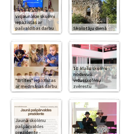
Visjaunākie skolēni
iepazīstas ar
pašvaldības darbu
Skolotāju dienā
10. klašu skolēni
nodevuši
"Bitītes" iepazīstas
vidusskolēnu
ar medmāsas darbu
zvērestu
Jaunā skolēnu
pašpārvaldes
prezidente -