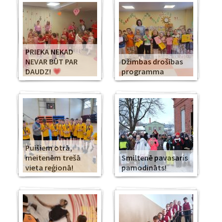
PRIEKA NEKAD
NEVAR BŪT PAR
Džimbas drošības
DAUDZ!
programma
Puišiem otrā,
meitenēm trešā
Smiltenē pavasaris
vieta reģionā!
pamodināts!