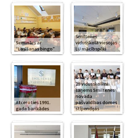
Smiltenes
Seminārs ar
vidusskolā viesojas
“Lasīšanas bingo”
LU mācībspēki
29 vidusskolēni
saņems Smiltenes
novada
Atceroties 1991.
pašvaldības domes
gada barikādes
stipendijas