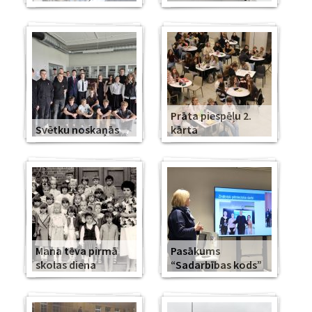
Prāta piespēļu 2.
Svētku noskaņās
kārta
Mana tēva pirmā
Pasākums
skolas diena
“Sadarbības kods”