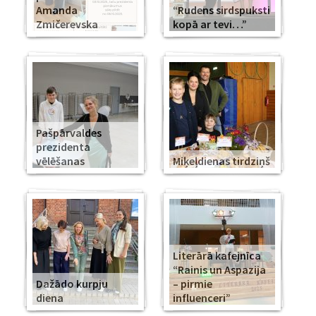
Amanda
“Rudens sirdspuksti
Zmičerevska
kopā ar tevi…”
Pašpārvaldes
prezidenta
vēlēšanas
Miķeļdienas tirdziņš
Literārā kafejnīca
“Rainis un Aspazija
Dažādo kurpju
– pirmie
diena
influenceri”