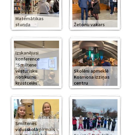
Matemātikas
stunda
Žetonu vakars
Izskanējusi
konference
“Smiltene
vēsturisku
Skolēni apmeklē
notikumu
Kosmosa izziņas
krustcelēs”
centru
Smiltenes
vidusskolā pirmais