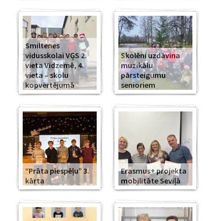
Smiltenes
vidusskolai VĢS 2.
Skolēni uzdāvina
vieta Vidzemē, 4.
muzikālu
vieta – skolu
pārsteigumu
kopvērtējumā
senioriem
“Prāta piespēļu” 3.
Erasmus+ projekta
kārta
mobilitāte Seviļā