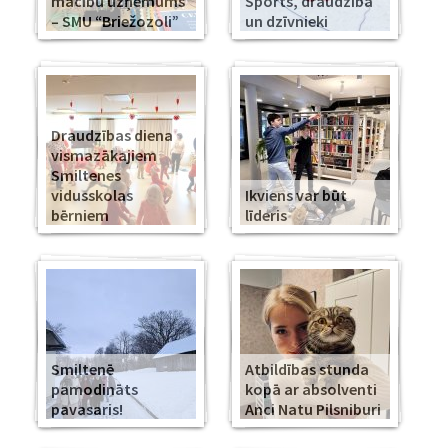
mācību uzņēmums
Sports, draudzība
– SMU “Briežozoli”
un dzīvnieki
Draudzības diena
vismazākajiem
Smiltenes
vidusskolas
Ikviens var būt
bērniem
līderis
Smiltenē
Atbildības stunda
pamodināts
kopā ar absolventi
pavasaris!
Anci Natu Pilsniburi