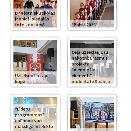
EP Vēstnieku skolas
jaunieši piedalās
foto konkursā
"Balsis 2026"
Ceļā uz iekļaujošu
nākotni: Erasmus+
projekta
“Vienojošie
Uzcelsim Latviju
elementi”
kopā!
mobilitāte Spānijā
“Līderu
programmas”
dalībnieks un
mākslīgā intelekta