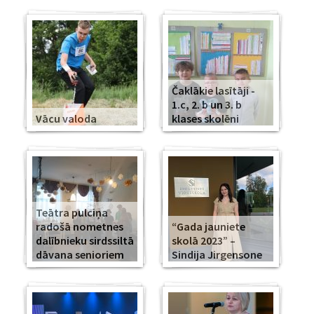
Čaklākie lasītāji -
1.c, 2. b un 3. b
Vācu valoda
klases skolēni
Teātra pulciņa
radošā nometnes
“Gada jauniete
dalībnieku sirdssiltā
skolā 2023” –
dāvana senioriem
Sindija Jirgensone