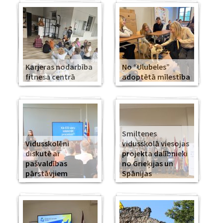
Karjeras nodarbība
No “Ulubeles”
fitnesa centrā
adoptētā mīlestība
Smiltenes
Vidusskolēni
vidusskolā viesojas
diskutē ar
projekta dalībnieki
pašvaldības
no Grieķijas un
pārstāvjiem
Spānijas