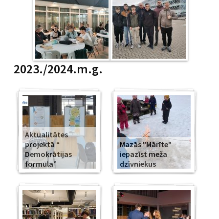
2023./2024.m.g.
Aktualitātes
projektā “
Mazās "Mārīte"
Demokrātijas
iepazīst meža
formula”
dzīvniekus