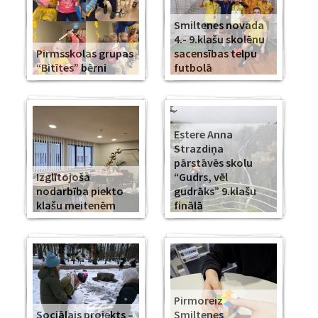
Smiltenes novada
4.- 9.klašu skolēnu
Pirmsskolas grupas
sacensības telpu
“Bitītes” bērni
futbolā
Estere Anna
Strazdiņa
pārstāvēs skolu
Izglītojoša
“Gudrs, vēl
nodarbība piekto
gudrāks” 9.klašu
klašu meitenēm
finālā
Pirmoreiz
Sociālais projekts –
Smiltenes