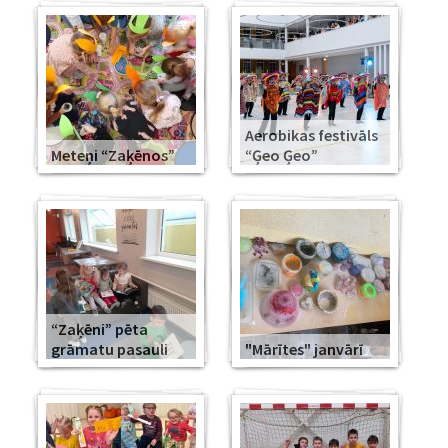
Aerobikas festivāls
Meteņi “Zaķēnos”
“Ģeo Ģeo”
“Zaķēni” pēta
grāmatu pasauli
"Mārītes" janvārī