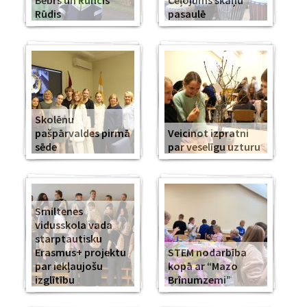
Bebrs un Runcis
Ceļojums skaņu
Rūdis
pasaulē
Skolēnu
pašpārvaldes pirmā
Veicinot izpratni
sēde
par veselīgu uzturu
Smiltenes
vidusskola vada
starptautisku
Erasmus+ projektu
STEM nodarbība
par iekļaujošu
kopā ar “Mazo
izglītību
Brīnumzemi”