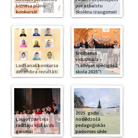
biznesa plānu
par atbalstu
konkursā!
skolēnu izaugsmei!
Smiltenes
vidusskola –
Lasīšanas konkursa
“Latvijas spēcīgākā
decembra rezultāti
skola 2025”!
2025. gadu
Ļaujot par ceļa
noslēdzošā
rādītāju kļūt sirds
pedagoģiskās
gaismai
padomes sēde