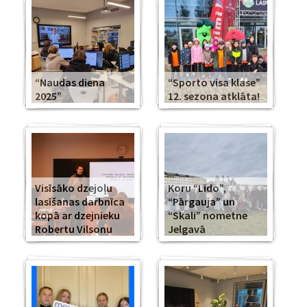
“Naudas diena
“Sporto visa klase”
2025”
12. sezona atklāta!
Visīsāko dzejoļu
Koru “Lido”,
lasīšanas darbnīca
“Pārgauja” un
kopā ar dzejnieku
“Skali” nometne
Robertu Vilsonu
Jelgavā