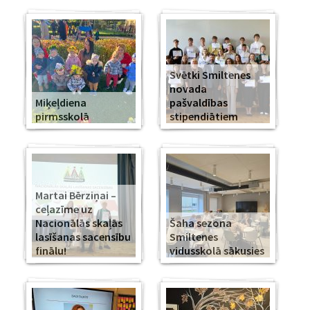
Svētki Smiltenes
novada
Miķeļdiena
pašvaldības
pirmsskolā
stipendiātiem
Martai Bērziņai –
ceļazīme uz
Nacionālās skaļās
Šaha sezona
lasīšanas sacensību
Smiltenes
finālu!
vidusskolā sākusies