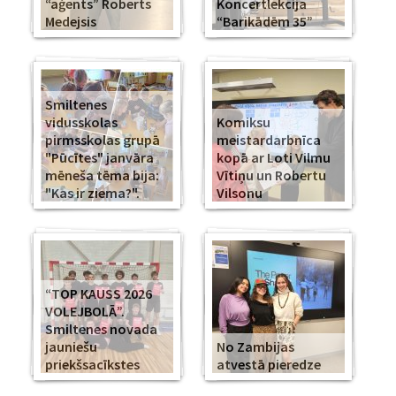
“aģents” Roberts
Koncertlekcija
Medejsis
“Barikādēm 35”
Smiltenes
vidusskolas
Komiksu
pirmsskolas grupā
meistardarbnīca
"Pūcītes" janvāra
kopā ar Loti Vilmu
mēneša tēma bija:
Vītiņu un Robertu
"Kas ir ziema?".
Vilsonu
“TOP KAUSS 2026
VOLEJBOLĀ”.
Smiltenes novada
jauniešu
No Zambijas
priekšsacīkstes
atvestā pieredze