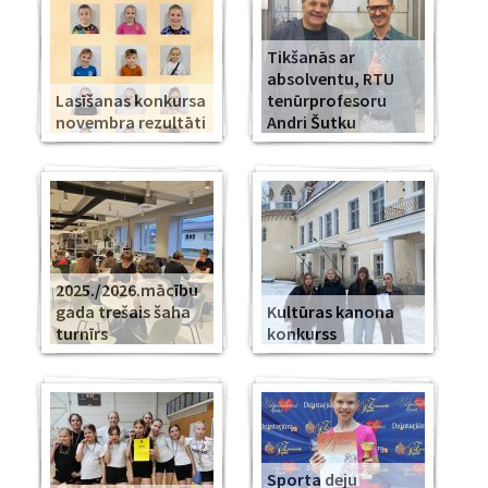
Tikšanās ar
absolventu, RTU
Lasīšanas konkursa
tenūrprofesoru
novembra rezultāti
Andri Šutku
2025./2026.mācību
gada trešais šaha
Kultūras kanona
turnīrs
konkurss
Sporta deju