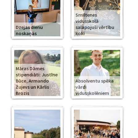
Smiltenes
vidusskolā
Dzejas dienu
salapojuši vērtību
noskaņās
koki
Māras Dāmes
stipendiāti: Justīne
Būce, Armando
Absolventu spēka
Zujevs un Kārlis
vārdi
Brozis
vidusskolēniem