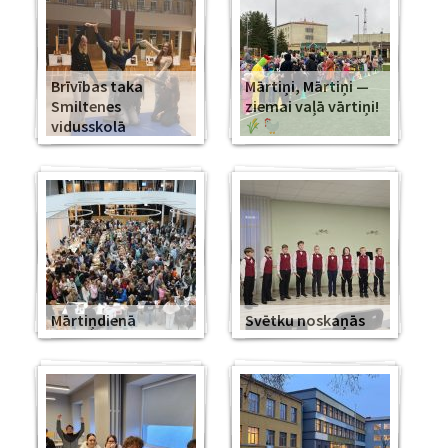
Brīvības taka
Mārtiņi, Mārtiņi —
Smiltenes
ziemai vaļā vārtiņi!
vidusskolā
Mārtiņdienā
Svētku noskaņās