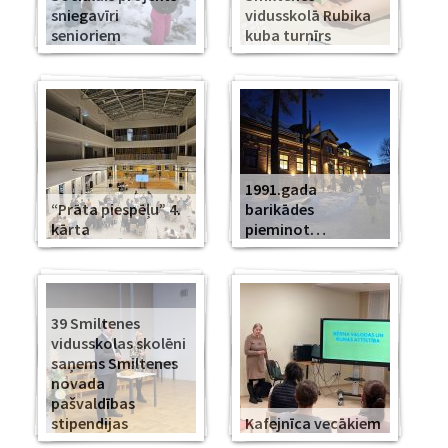
sniegavīri
vidusskolā Rubika
senioriem
kuba turnīrs
1991.gada
“Prāta piespēļu” 4.
barikādes
kārta
pieminot…
39 Smiltenes
vidusskolas skolēni
saņems Smiltenes
novada
pašvaldības
stipendijas
Kafejnīca vecākiem