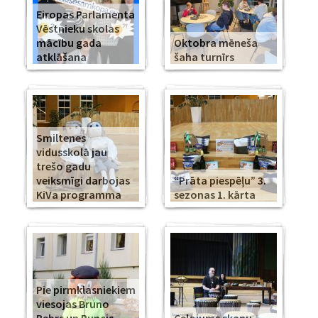
Eiropas Parlamenta
Vēstnieku skolas
mācību gada
Oktobra mēneša
atklāšana
šaha turnīrs
Smiltenes
vidusskolā jau
trešo gadu
veiksmīgi darbojas
“Prāta piespēļu” 3.
KiVa programma
sezonas 1. kārta
Pie pirmklasniekiem
viesojas Bruno