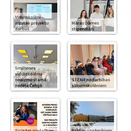
Vidusskolēni
aizstāv projektu
Māras Dāmes
darbus
stipendiāti
Smiltenes
vidusskolēnu
neaizmirstamā
STEAM nodarbības
nedēļa Čehijā
sākumskolēniem
Aicinām piedalīties
Paldies uzņēmējiem