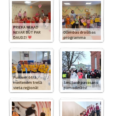
PRIEKA NEKAD
NEVAR BŪT PAR
Džimbas drošības
DAUDZ!
programma
Puišiem otrā,
meitenēm trešā
Smiltenē pavasaris
vieta reģionā!
pamodināts!