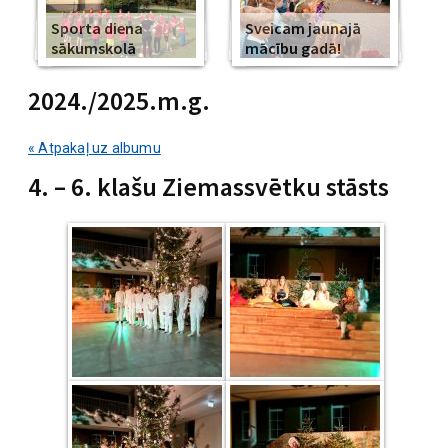
Sporta diena
Sveicam jaunajā
sākumskolā
mācību gadā!
2024./2025.m.g.
« Atpakaļ uz albumu
4. – 6. klašu Ziemassvētku stāsts