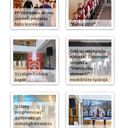
EP Vēstnieku skolas
jaunieši piedalās
foto konkursā
"Balsis 2026"
Ceļā uz iekļaujošu
nākotni: Erasmus+
projekta
“Vienojošie
Uzcelsim Latviju
elementi”
kopā!
mobilitāte Spānijā
“Līderu
programmas”
dalībnieks un
mākslīgā intelekta