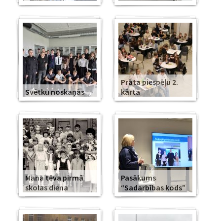
Prāta piespēļu 2.
Svētku noskaņās
kārta
Mana tēva pirmā
Pasākums
skolas diena
“Sadarbības kods”