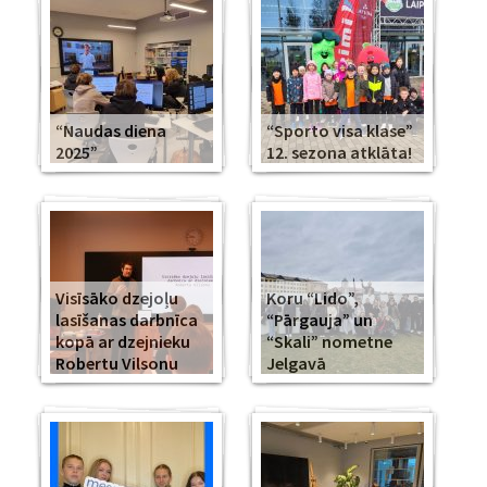
“Naudas diena
“Sporto visa klase”
2025”
12. sezona atklāta!
Visīsāko dzejoļu
Koru “Lido”,
lasīšanas darbnīca
“Pārgauja” un
kopā ar dzejnieku
“Skali” nometne
Robertu Vilsonu
Jelgavā