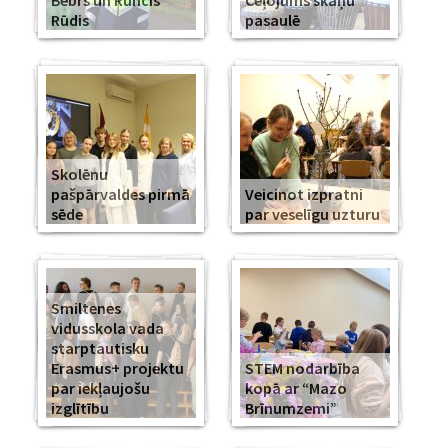
Bebrs un Runcis
Ceļojums skaņu
Rūdis
pasaulē
Skolēnu
pašpārvaldes pirmā
Veicinot izpratni
sēde
par veselīgu uzturu
Smiltenes
vidusskola vada
starptautisku
Erasmus+ projektu
STEM nodarbība
par iekļaujošu
kopā ar “Mazo
izglītību
Brīnumzemi”