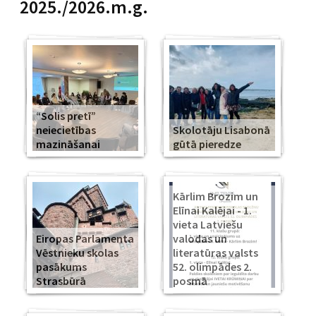
2025./2026.m.g.
“Solis pretī”
neiecietības
Skolotāju Lisabonā
mazināšanai
gūtā pieredze
Kārlim Brozim un
Elīnai Kalējai - 1.
vieta Latviešu
Eiropas Parlamenta
valodas un
Vēstnieku skolas
literatūras valsts
pasākums
52. olimpādes 2.
Strasbūrā
posmā