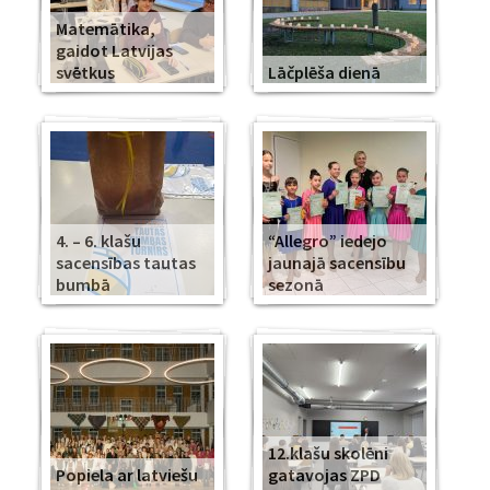
Matemātika,
gaidot Latvijas
svētkus
Lāčplēša dienā
4. – 6. klašu
“Allegro” iedejo
sacensības tautas
jaunajā sacensību
bumbā
sezonā
12.klašu skolēni
Popiela ar latviešu
gatavojas ZPD