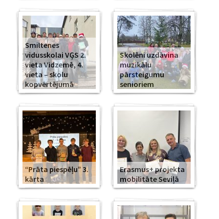
Smiltenes
vidusskolai VĢS 2.
Skolēni uzdāvina
vieta Vidzemē, 4.
muzikālu
vieta – skolu
pārsteigumu
kopvērtējumā
senioriem
“Prāta piespēļu” 3.
Erasmus+ projekta
kārta
mobilitāte Seviļā