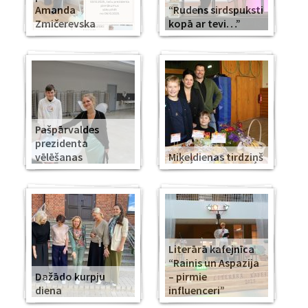
Amanda
“Rudens sirdspuksti
Zmičerevska
kopā ar tevi…”
Pašpārvaldes
prezidenta
vēlēšanas
Miķeļdienas tirdziņš
Literārā kafejnīca
“Rainis un Aspazija
Dažādo kurpju
– pirmie
diena
influenceri”