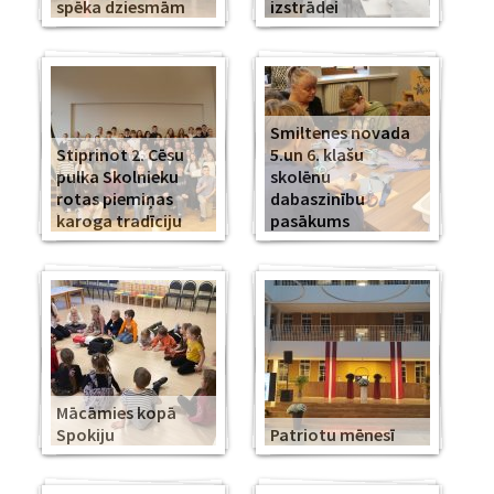
spēka dziesmām
izstrādei
Smiltenes novada
Stiprinot 2. Cēsu
5.un 6. klašu
pulka Skolnieku
skolēnu
rotas piemiņas
dabaszinību
karoga tradīciju
pasākums
Mācāmies kopā
Spokiju
Patriotu mēnesī