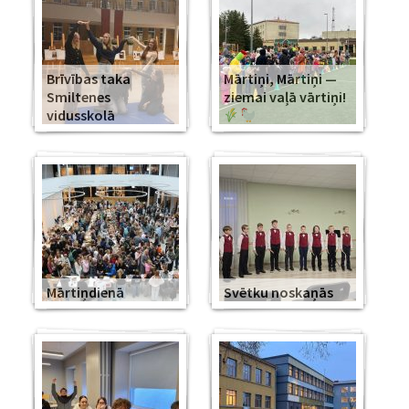
Brīvības taka
Mārtiņi, Mārtiņi —
Smiltenes
ziemai vaļā vārtiņi!
vidusskolā
Mārtiņdienā
Svētku noskaņās