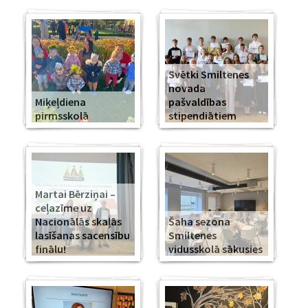
Svētki Smiltenes
novada
Miķeļdiena
pašvaldības
pirmsskolā
stipendiātiem
Martai Bērziņai –
ceļazīme uz
Nacionālās skaļās
Šaha sezona
lasīšanas sacensību
Smiltenes
finālu!
vidusskolā sākusies