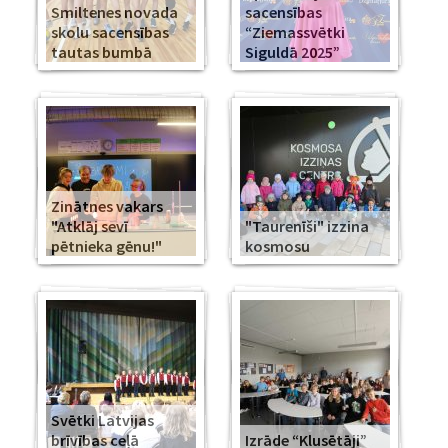
Smiltenes novada
sacensības
skolu sacensības
“Ziemassvētki
tautas bumbā
Siguldā 2025”
Zinātnes vakars
"Atklāj sevī
"Taurenīši" izzina
pētnieka gēnu!"
kosmosu
Svētki Latvijas
brīvības ceļā
Izrāde “Klusētāji”