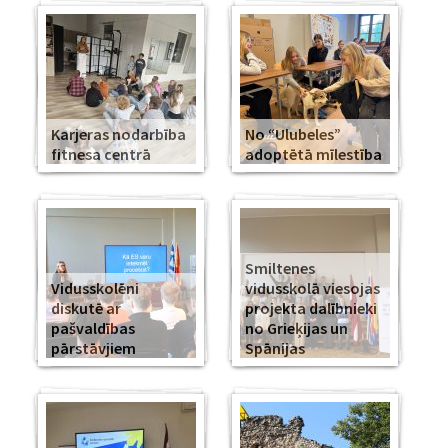
Karjeras nodarbība
No “Ulubeles”
fitnesa centrā
adoptētā mīlestība
Smiltenes
Vidusskolēni
vidusskolā viesojas
diskutē ar
projekta dalībnieki
pašvaldības
no Grieķijas un
pārstāvjiem
Spānijas