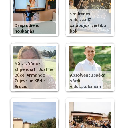
Smiltenes
vidusskolā
Dzejas dienu
salapojuši vērtību
noskaņās
koki
Māras Dāmes
stipendiāti: Justīne
Būce, Armando
Absolventu spēka
Zujevs un Kārlis
vārdi
Brozis
vidusskolēniem