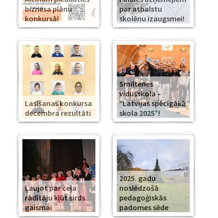
biznesa plānu
par atbalstu
konkursā!
skolēnu izaugsmei!
Smiltenes
vidusskola –
Lasīšanas konkursa
“Latvijas spēcīgākā
decembra rezultāti
skola 2025”!
2025. gadu
Ļaujot par ceļa
noslēdzošā
rādītāju kļūt sirds
pedagoģiskās
gaismai
padomes sēde