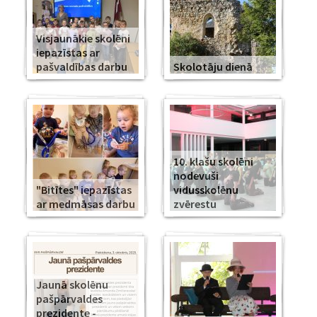
Visjaunākie skolēni
iepazīstas ar
pašvaldības darbu
Skolotāju dienā
10. klašu skolēni
nodevuši
"Bitītes" iepazīstas
vidusskolēnu
ar medmāsas darbu
zvērestu
Jaunā skolēnu
pašpārvaldes
prezidente -