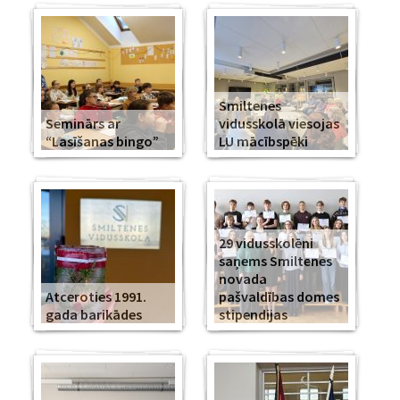
Smiltenes
Seminārs ar
vidusskolā viesojas
“Lasīšanas bingo”
LU mācībspēki
29 vidusskolēni
saņems Smiltenes
novada
Atceroties 1991.
pašvaldības domes
gada barikādes
stipendijas