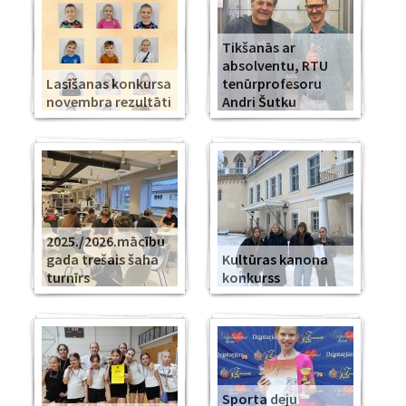
Tikšanās ar
absolventu, RTU
Lasīšanas konkursa
tenūrprofesoru
novembra rezultāti
Andri Šutku
2025./2026.mācību
gada trešais šaha
Kultūras kanona
turnīrs
konkurss
Sporta deju