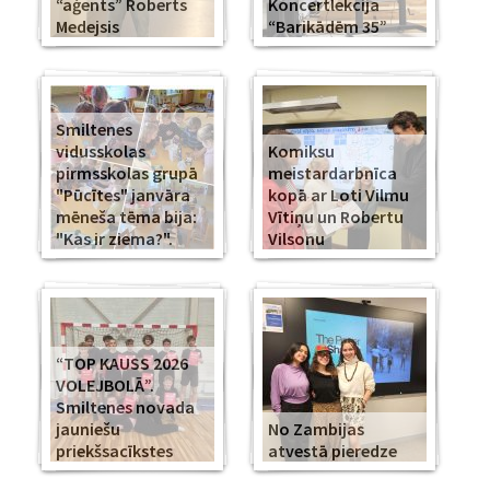
“aģents” Roberts
Koncertlekcija
Medejsis
“Barikādēm 35”
Smiltenes
vidusskolas
Komiksu
pirmsskolas grupā
meistardarbnīca
"Pūcītes" janvāra
kopā ar Loti Vilmu
mēneša tēma bija:
Vītiņu un Robertu
"Kas ir ziema?".
Vilsonu
“TOP KAUSS 2026
VOLEJBOLĀ”.
Smiltenes novada
jauniešu
No Zambijas
priekšsacīkstes
atvestā pieredze