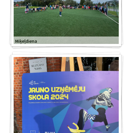
Miķeļdiena