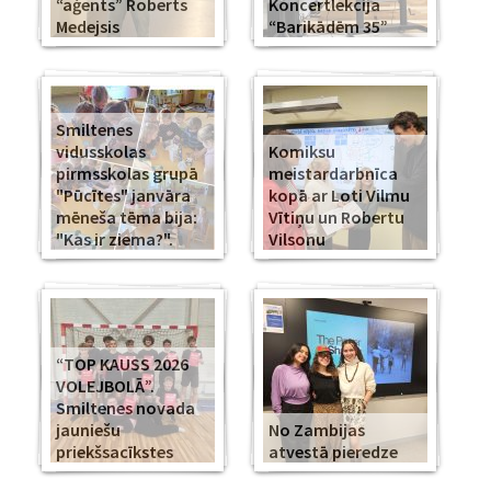
“aģents” Roberts
Koncertlekcija
Medejsis
“Barikādēm 35”
Smiltenes
vidusskolas
Komiksu
pirmsskolas grupā
meistardarbnīca
"Pūcītes" janvāra
kopā ar Loti Vilmu
mēneša tēma bija:
Vītiņu un Robertu
"Kas ir ziema?".
Vilsonu
“TOP KAUSS 2026
VOLEJBOLĀ”.
Smiltenes novada
jauniešu
No Zambijas
priekšsacīkstes
atvestā pieredze