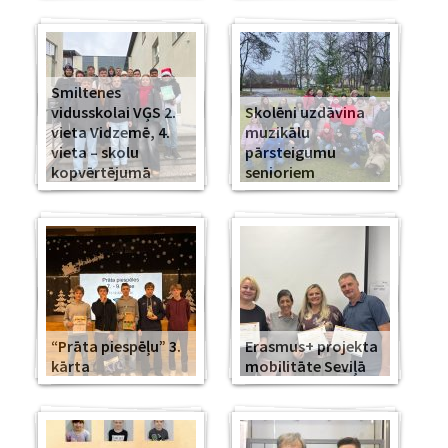
Smiltenes
vidusskolai VĢS 2.
Skolēni uzdāvina
vieta Vidzemē, 4.
muzikālu
vieta – skolu
pārsteigumu
kopvērtējumā
senioriem
“Prāta piespēļu” 3.
Erasmus+ projekta
kārta
mobilitāte Seviļā