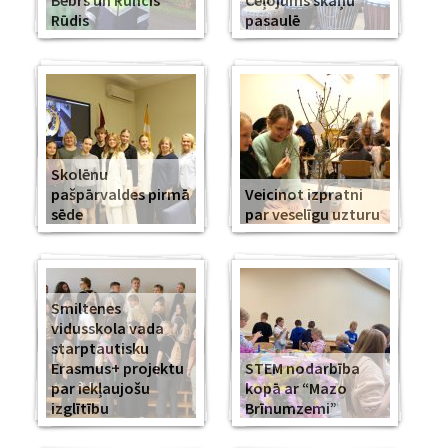
Bebrs un Runcis
Ceļojums skaņu
Rūdis
pasaulē
Skolēnu
pašpārvaldes pirmā
Veicinot izpratni
sēde
par veselīgu uzturu
Smiltenes
vidusskola vada
starptautisku
Erasmus+ projektu
STEM nodarbība
par iekļaujošu
kopā ar “Mazo
izglītību
Brīnumzemi”