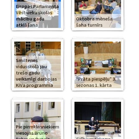
Eiropas Parlamenta
Vēstnieku skolas
mācību gada
Oktobra mēneša
atklāšana
šaha turnīrs
Smiltenes
vidusskolā jau
trešo gadu
veiksmīgi darbojas
“Prāta piespēļu” 3.
KiVa programma
sezonas 1. kārta
Pie pirmklasniekiem
viesojas Bruno