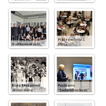
Prāta piespēļu 2.
Svētku noskaņās
kārta
Mana tēva pirmā
Pasākums
skolas diena
“Sadarbības kods”