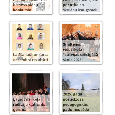
biznesa plānu
par atbalstu
konkursā!
skolēnu izaugsmei!
Smiltenes
vidusskola –
Lasīšanas konkursa
“Latvijas spēcīgākā
decembra rezultāti
skola 2025”!
2025. gadu
Ļaujot par ceļa
noslēdzošā
rādītāju kļūt sirds
pedagoģiskās
gaismai
padomes sēde