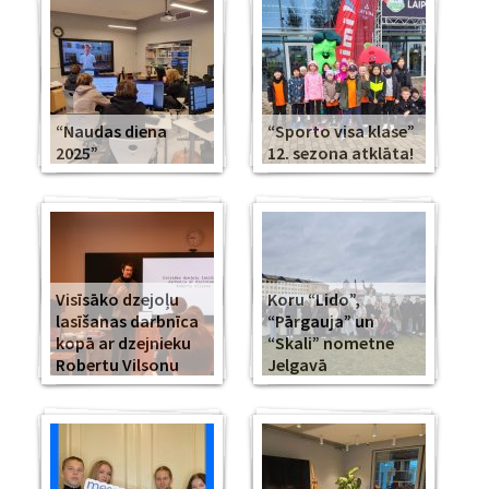
“Naudas diena
“Sporto visa klase”
2025”
12. sezona atklāta!
Visīsāko dzejoļu
Koru “Lido”,
lasīšanas darbnīca
“Pārgauja” un
kopā ar dzejnieku
“Skali” nometne
Robertu Vilsonu
Jelgavā