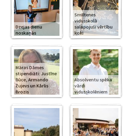
Smiltenes
vidusskolā
Dzejas dienu
salapojuši vērtību
noskaņās
koki
Māras Dāmes
stipendiāti: Justīne
Būce, Armando
Absolventu spēka
Zujevs un Kārlis
vārdi
Brozis
vidusskolēniem