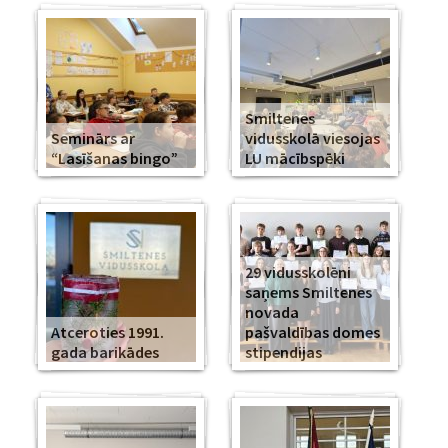
Smiltenes
Seminārs ar
vidusskolā viesojas
“Lasīšanas bingo”
LU mācībspēki
29 vidusskolēni
saņems Smiltenes
novada
Atceroties 1991.
pašvaldības domes
gada barikādes
stipendijas