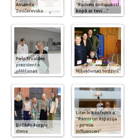
Amanda
“Rudens sirdspuksti
Zmičerevska
kopā ar tevi…”
Pašpārvaldes
prezidenta
vēlēšanas
Miķeļdienas tirdziņš
Literārā kafejnīca
“Rainis un Aspazija
Dažādo kurpju
– pirmie
diena
influenceri”