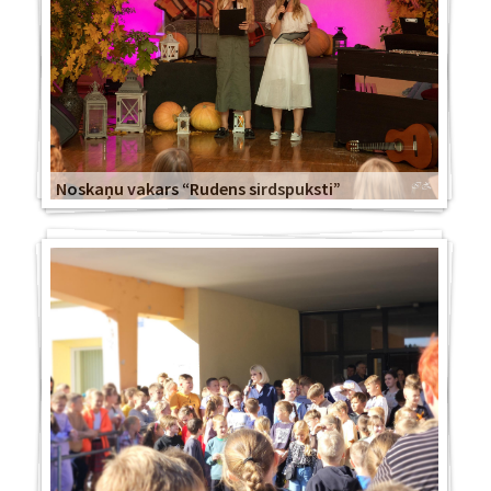
Noskaņu vakars “Rudens sirdspuksti”