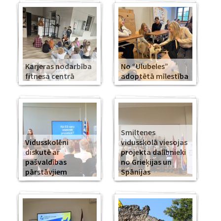
Karjeras nodarbība
No “Ulubeles”
fitnesa centrā
adoptētā mīlestība
Smiltenes
Vidusskolēni
vidusskolā viesojas
diskutē ar
projekta dalībnieki
pašvaldības
no Grieķijas un
pārstāvjiem
Spānijas