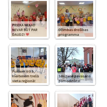
PRIEKA NEKAD
NEVAR BŪT PAR
Džimbas drošības
DAUDZ!
programma
Puišiem otrā,
meitenēm trešā
Smiltenē pavasaris
vieta reģionā!
pamodināts!