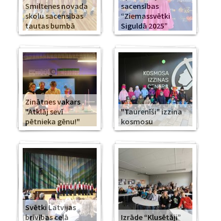
Smiltenes novada
sacensības
skolu sacensības
“Ziemassvētki
tautas bumbā
Siguldā 2025”
Zinātnes vakars
"Atklāj sevī
"Taurenīši" izzina
pētnieka gēnu!"
kosmosu
Svētki Latvijas
brīvības ceļā
Izrāde “Klusētāji”