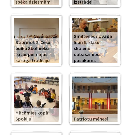
spēka dziesmām
izstrādei
Smiltenes novada
Stiprinot 2. Cēsu
5.un 6. klašu
pulka Skolnieku
skolēnu
rotas piemiņas
dabaszinību
karoga tradīciju
pasākums
Mācāmies kopā
Spokiju
Patriotu mēnesī