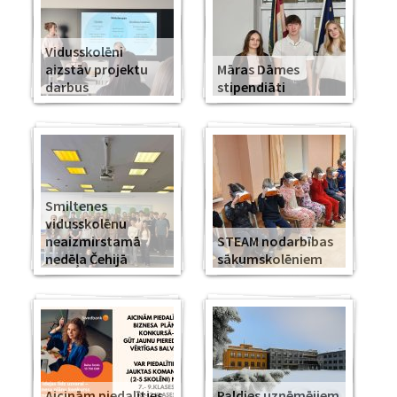
Vidusskolēni
aizstāv projektu
Māras Dāmes
darbus
stipendiāti
Smiltenes
vidusskolēnu
neaizmirstamā
STEAM nodarbības
nedēļa Čehijā
sākumskolēniem
Aicinām piedalīties
Paldies uzņēmējiem