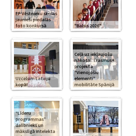
EP Vēstnieku skolas
jaunieši piedalās
foto konkursā
"Balsis 2026"
Ceļā uz iekļaujošu
nākotni: Erasmus+
projekta
“Vienojošie
Uzcelsim Latviju
elementi”
kopā!
mobilitāte Spānijā
“Līderu
programmas”
dalībnieks un
mākslīgā intelekta