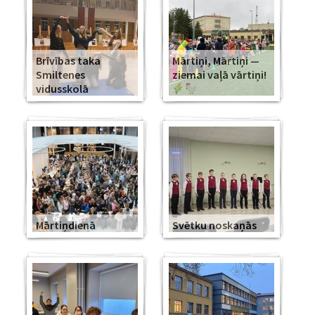
Brīvības taka
Mārtiņi, Mārtiņi —
Smiltenes
ziemai vaļā vārtiņi!
vidusskolā
Mārtiņdienā
Svētku noskaņās