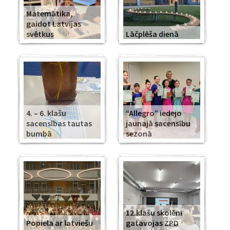
Matemātika,
gaidot Latvijas
svētkus
Lāčplēša dienā
4. – 6. klašu
“Allegro” iedejo
sacensības tautas
jaunajā sacensību
bumbā
sezonā
12.klašu skolēni
Popiela ar latviešu
gatavojas ZPD