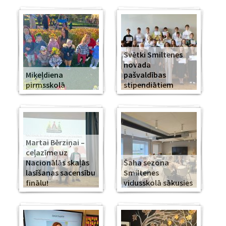
Svētki Smiltenes
novada
Miķeļdiena
pašvaldības
pirmsskolā
stipendiātiem
Martai Bērziņai –
ceļazīme uz
Nacionālās skaļās
Šaha sezona
lasīšanas sacensību
Smiltenes
finālu!
vidusskolā sākusies