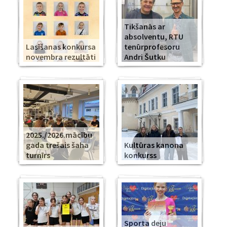
Tikšanās ar
absolventu, RTU
Lasīšanas konkursa
tenūrprofesoru
novembra rezultāti
Andri Šutku
2025./2026.mācību
gada trešais šaha
Kultūras kanona
turnīrs
konkurss
Sporta deju