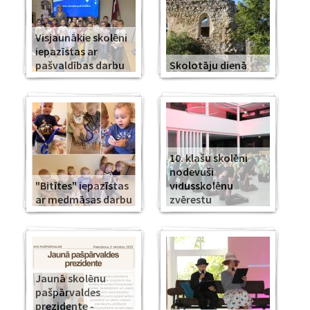
Visjaunākie skolēni
iepazīstas ar
pašvaldības darbu
Skolotāju dienā
10. klašu skolēni
nodevuši
"Bitītes" iepazīstas
vidusskolēnu
ar medmāsas darbu
zvērestu
Jaunā skolēnu
pašpārvaldes
prezidente -