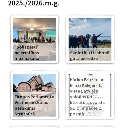
2025./2026.m.g.
“Solis pretī”
neiecietības
Skolotāju Lisabonā
mazināšanai
gūtā pieredze
Kārlim Brozim un
Elīnai Kalējai - 1.
vieta Latviešu
Eiropas Parlamenta
valodas un
Vēstnieku skolas
literatūras valsts
pasākums
52. olimpādes 2.
Strasbūrā
posmā