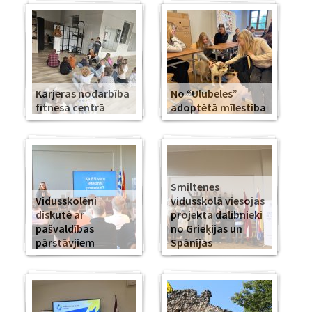
Karjeras nodarbība
No “Ulubeles”
fitnesa centrā
adoptētā mīlestība
Smiltenes
Vidusskolēni
vidusskolā viesojas
diskutē ar
projekta dalībnieki
pašvaldības
no Grieķijas un
pārstāvjiem
Spānijas