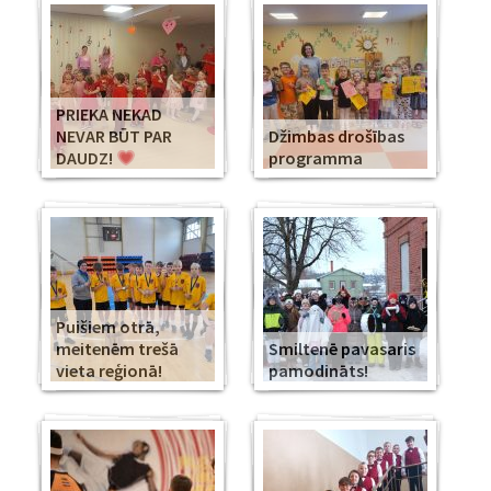
PRIEKA NEKAD
NEVAR BŪT PAR
Džimbas drošības
DAUDZ!
programma
Puišiem otrā,
meitenēm trešā
Smiltenē pavasaris
vieta reģionā!
pamodināts!