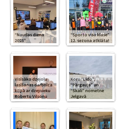
“Naudas diena
“Sporto visa klase”
2025”
12. sezona atklāta!
Visīsāko dzejoļu
Koru “Lido”,
lasīšanas darbnīca
“Pārgauja” un
kopā ar dzejnieku
“Skali” nometne
Robertu Vilsonu
Jelgavā