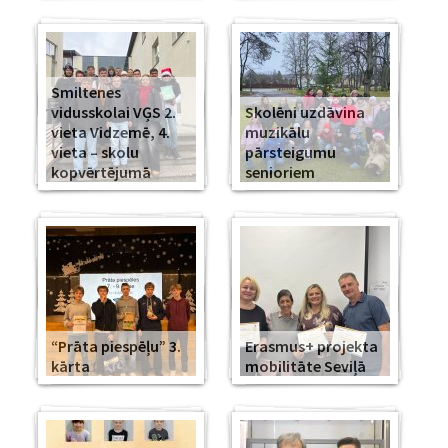
Smiltenes
vidusskolai VĢS 2.
Skolēni uzdāvina
vieta Vidzemē, 4.
muzikālu
vieta – skolu
pārsteigumu
kopvērtējumā
senioriem
“Prāta piespēļu” 3.
Erasmus+ projekta
kārta
mobilitāte Seviļā