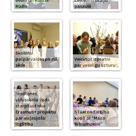
Bebrs un Runcis
Ceļojums skaņu
Rūdis
pasaulē
Skolēnu
pašpārvaldes pirmā
Veicinot izpratni
sēde
par veselīgu uzturu
Smiltenes
vidusskola vada
starptautisku
Erasmus+ projektu
STEM nodarbība
par iekļaujošu
kopā ar “Mazo
izglītību
Brīnumzemi”