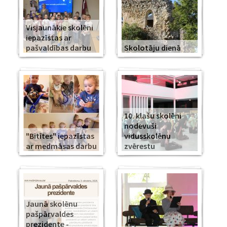
Visjaunākie skolēni
iepazīstas ar
pašvaldības darbu
Skolotāju dienā
10. klašu skolēni
nodevuši
"Bitītes" iepazīstas
vidusskolēnu
ar medmāsas darbu
zvērestu
Jaunā skolēnu
pašpārvaldes
prezidente -