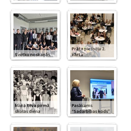
Prāta piespēļu 2.
Svētku noskaņās
kārta
Mana tēva pirmā
Pasākums
skolas diena
“Sadarbības kods”