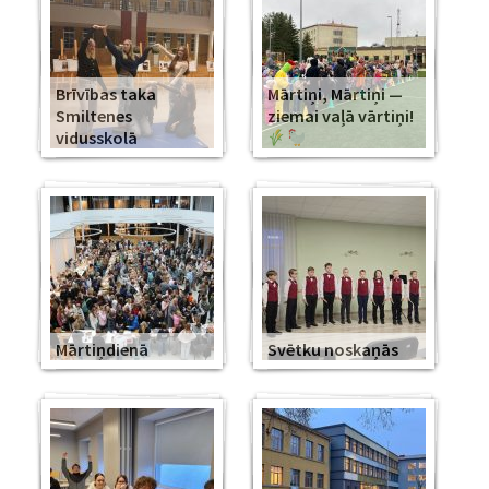
Brīvības taka
Mārtiņi, Mārtiņi —
Smiltenes
ziemai vaļā vārtiņi!
vidusskolā
Mārtiņdienā
Svētku noskaņās