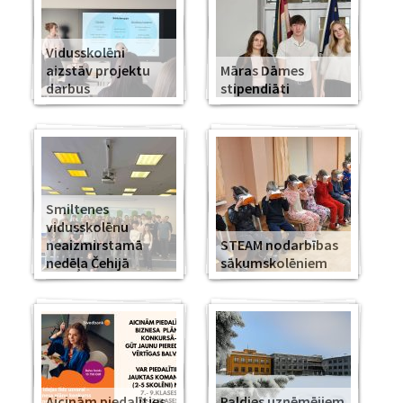
Vidusskolēni
aizstāv projektu
Māras Dāmes
darbus
stipendiāti
Smiltenes
vidusskolēnu
neaizmirstamā
STEAM nodarbības
nedēļa Čehijā
sākumskolēniem
Aicinām piedalīties
Paldies uzņēmējiem