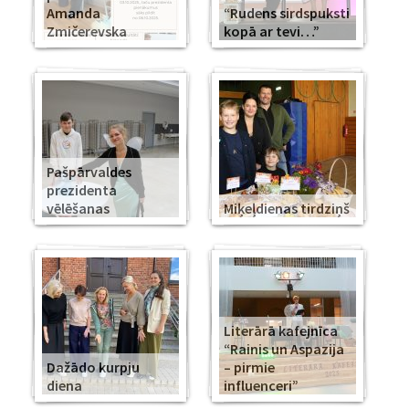
Amanda
“Rudens sirdspuksti
Zmičerevska
kopā ar tevi…”
Pašpārvaldes
prezidenta
vēlēšanas
Miķeļdienas tirdziņš
Literārā kafejnīca
“Rainis un Aspazija
Dažādo kurpju
– pirmie
diena
influenceri”