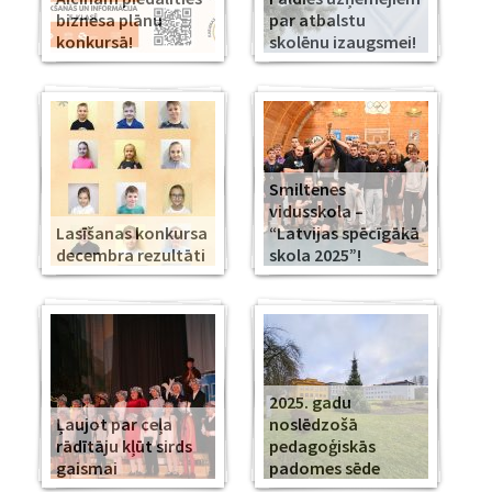
biznesa plānu
par atbalstu
konkursā!
skolēnu izaugsmei!
Smiltenes
vidusskola –
Lasīšanas konkursa
“Latvijas spēcīgākā
decembra rezultāti
skola 2025”!
2025. gadu
Ļaujot par ceļa
noslēdzošā
rādītāju kļūt sirds
pedagoģiskās
gaismai
padomes sēde