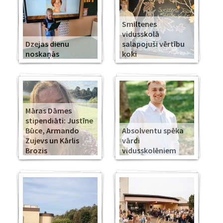
Smiltenes
vidusskolā
Dzejas dienu
salapojuši vērtību
noskaņās
koki
Māras Dāmes
stipendiāti: Justīne
Būce, Armando
Absolventu spēka
Zujevs un Kārlis
vārdi
Brozis
vidusskolēniem