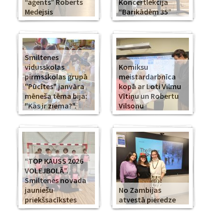
“aģents” Roberts
Koncertlekcija
Medejsis
“Barikādēm 35”
Smiltenes
vidusskolas
Komiksu
pirmsskolas grupā
meistardarbnīca
"Pūcītes" janvāra
kopā ar Loti Vilmu
mēneša tēma bija:
Vītiņu un Robertu
"Kas ir ziema?".
Vilsonu
“TOP KAUSS 2026
VOLEJBOLĀ”.
Smiltenes novada
jauniešu
No Zambijas
priekšsacīkstes
atvestā pieredze