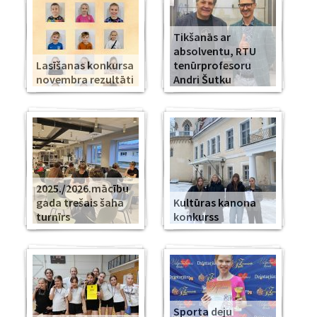
Tikšanās ar
absolventu, RTU
Lasīšanas konkursa
tenūrprofesoru
novembra rezultāti
Andri Šutku
2025./2026.mācību
gada trešais šaha
Kultūras kanona
turnīrs
konkurss
Sporta deju