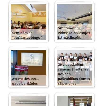
Smiltenes
Seminārs ar
vidusskolā viesojas
“Lasīšanas bingo”
LU mācībspēki
29 vidusskolēni
saņems Smiltenes
novada
Atceroties 1991.
pašvaldības domes
gada barikādes
stipendijas