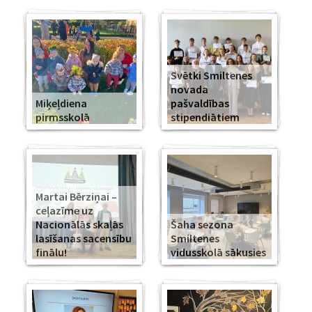
Svētki Smiltenes
novada
Miķeļdiena
pašvaldības
pirmsskolā
stipendiātiem
Martai Bērziņai –
ceļazīme uz
Nacionālās skaļās
Šaha sezona
lasīšanas sacensību
Smiltenes
finālu!
vidusskolā sākusies