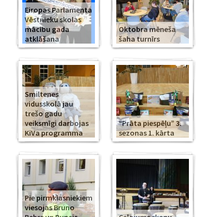
Eiropas Parlamenta
Vēstnieku skolas
mācību gada
Oktobra mēneša
atklāšana
šaha turnīrs
Smiltenes
vidusskolā jau
trešo gadu
veiksmīgi darbojas
“Prāta piespēļu” 3.
KiVa programma
sezonas 1. kārta
Pie pirmklasniekiem
viesojas Bruno