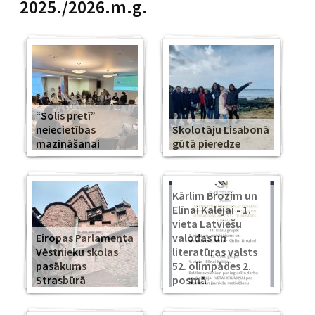
2025./2026.m.g.
“Solis pretī”
neiecietības
Skolotāju Lisabonā
mazināšanai
gūtā pieredze
Kārlim Brozim un
Elīnai Kalējai - 1.
vieta Latviešu
Eiropas Parlamenta
valodas un
Vēstnieku skolas
literatūras valsts
pasākums
52. olimpādes 2.
Strasbūrā
posmā