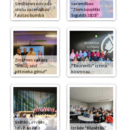
Smiltenes novada
sacensības
skolu sacensības
“Ziemassvētki
tautas bumbā
Siguldā 2025”
Zinātnes vakars
"Atklāj sevī
"Taurenīši" izzina
pētnieka gēnu!"
kosmosu
Svētki Latvijas
brīvības ceļā
Izrāde “Klusētāji”