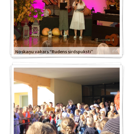
Noskaņu vakars “Rudens sirdspuksti”