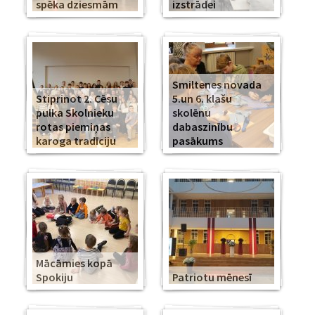
spēka dziesmām
izstrādei
Smiltenes novada
Stiprinot 2. Cēsu
5.un 6. klašu
pulka Skolnieku
skolēnu
rotas piemiņas
dabaszinību
karoga tradīciju
pasākums
Mācāmies kopā
Spokiju
Patriotu mēnesī