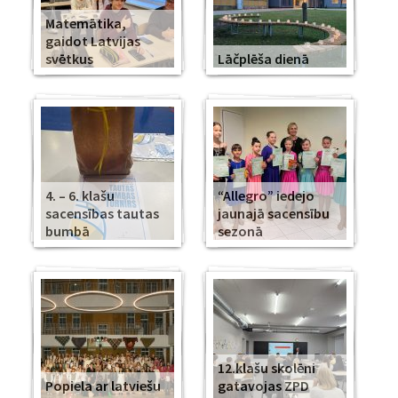
Matemātika,
gaidot Latvijas
svētkus
Lāčplēša dienā
4. – 6. klašu
“Allegro” iedejo
sacensības tautas
jaunajā sacensību
bumbā
sezonā
12.klašu skolēni
Popiela ar latviešu
gatavojas ZPD