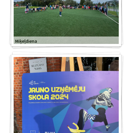
Miķeļdiena