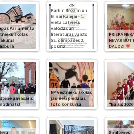
Kārlim Brozim un
Elīnai Kalējai - 1.
vieta Latviešu
opas Parlamenta
valodas un
tnieku skolas
literatūras valsts
PRIEKA NEK
sākums
52. olimpādes 2.
NEVAR BŪT 
asbūrā
posmā
DAUDZ!
EP Vēstnieku skolas
ltenē pavasaris
jaunieši piedalās
modināts!
foto konkursā
"Balsis 2026
deru
Smiltenes