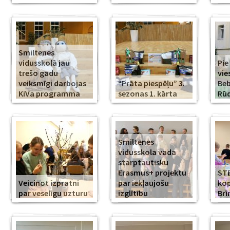
Smiltenes
vidusskolā jau
Pie
trešo gadu
vie
veiksmīgi darbojas
“Prāta piespēļu” 3.
Beb
KiVa programma
sezonas 1. kārta
Rūd
Smiltenes
vidusskola vada
starptautisku
Erasmus+ projektu
ST
Veicinot izpratni
par iekļaujošu
kop
par veselīgu uzturu
izglītību
Br