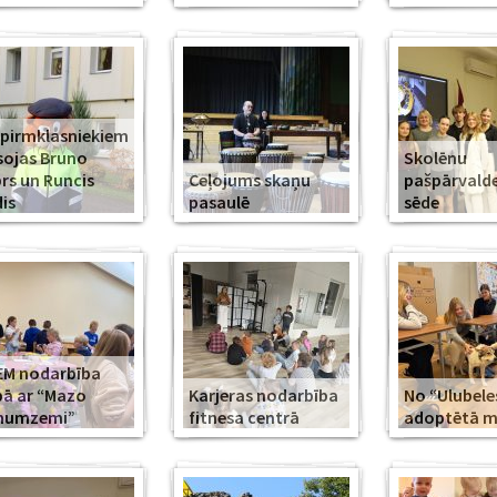
 pirmklasniekiem
sojas Bruno
Skolēnu
rs un Runcis
Ceļojums skaņu
pašpārvald
is
pasaulē
sēde
EM nodarbība
ā ar “Mazo
Karjeras nodarbība
No “Ulubele
īnumzemi”
fitnesa centrā
adoptētā mī