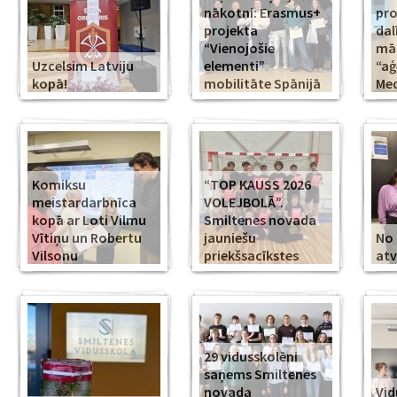
nākotni: Erasmus+
pr
projekta
dal
“Vienojošie
māk
Uzcelsim Latviju
elementi”
“aģ
kopā!
mobilitāte Spānijā
Med
Komiksu
“TOP KAUSS 2026
meistardarbnīca
VOLEJBOLĀ”.
kopā ar Loti Vilmu
Smiltenes novada
Vītiņu un Robertu
jauniešu
No 
Vilsonu
priekšsacīkstes
atv
29 vidusskolēni
saņems Smiltenes
novada
Vid