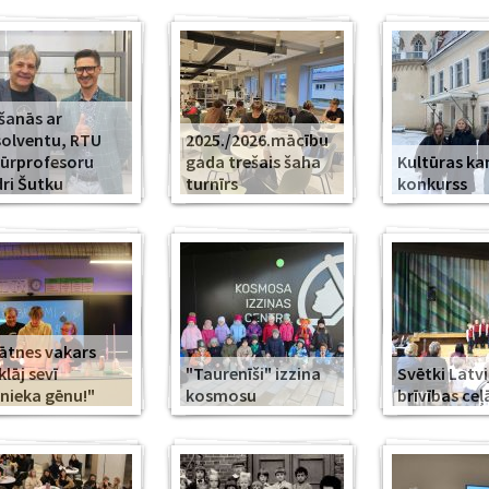
šanās ar
olventu, RTU
2025./2026.mācību
ūrprofesoru
gada trešais šaha
Kultūras k
ri Šutku
turnīrs
konkurss
ātnes vakars
klāj sevī
"Taurenīši" izzina
Svētki Latvi
nieka gēnu!"
kosmosu
brīvības ceļ