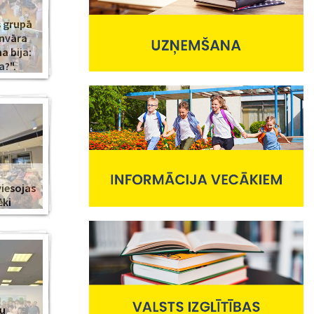
s grupā
anvāra
 bija:
a?".
viesojas
ēki
nu