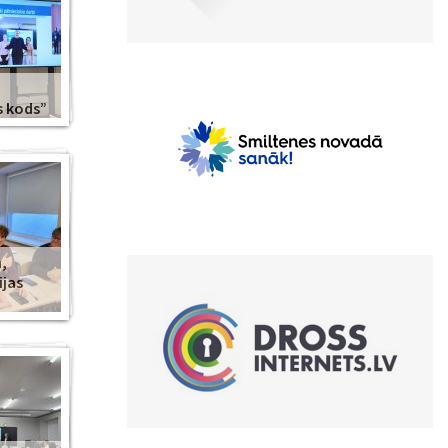
s kods”
,
ijas