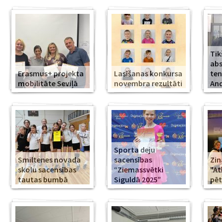
Tik
abs
Erasmus+ projekta
Lasīšanas konkursa
ten
mobilitāte Seviļā
novembra rezultāti
And
Sporta deju
Smiltenes novada
sacensības
Zin
skolu sacensības
“Ziemassvētki
"At
tautas bumbā
Siguldā 2025”
pēt