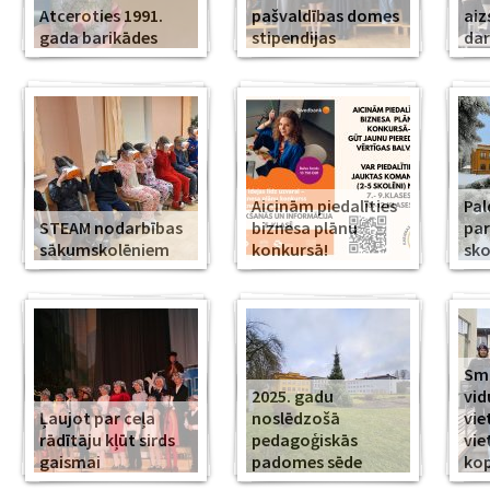
Atceroties 1991.
pašvaldības domes
aiz
gada barikādes
stipendijas
da
Aicinām piedalīties
Pal
STEAM nodarbības
biznesa plānu
par
sākumskolēniem
konkursā!
sko
Smi
2025. gadu
vid
Ļaujot par ceļa
noslēdzošā
vie
rādītāju kļūt sirds
pedagoģiskās
vie
gaismai
padomes sēde
ko