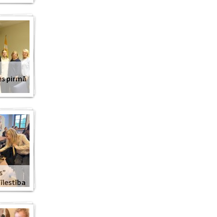
es pirmā
s”
lestība