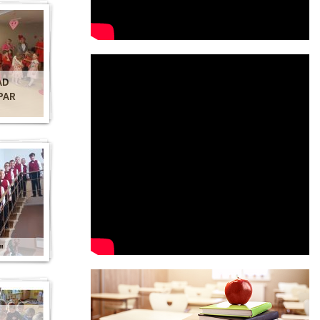
AD
PAR
"