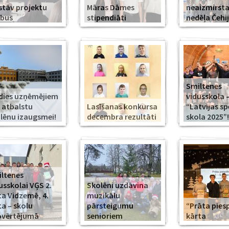
stāv projektu
Māras Dāmes
neaizmirst
rbus
stipendiāti
nedēļa Čehi
Smiltenes
dies uzņēmējiem
vidusskola 
 atbalstu
Lasīšanas konkursa
“Latvijas s
lēnu izaugsmei!
decembra rezultāti
skola 2025”!
ltenes
usskolai VĢS 2.
Skolēni uzdāvina
ta Vidzemē, 4.
muzikālu
ta – skolu
pārsteigumu
“Prāta piesp
pvērtējumā
senioriem
kārta