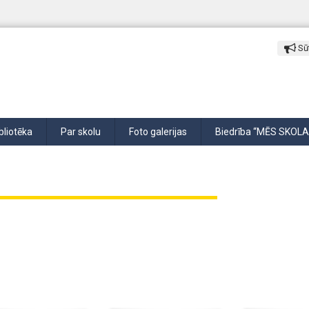
Sūt
bliotēka
Par skolu
Foto galerijas
Biedrība “MĒS SKOLA