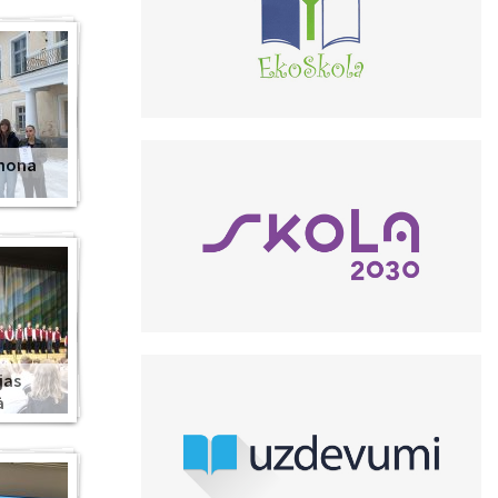
anona
jas
ā