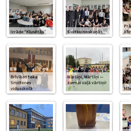
Prā
Izrāde “Klusētāji”
Svētku noskaņās
kār
Brīvības taka
Mārtiņi, Mārtiņi —
Smiltenes
ziemai vaļā vārtiņi!
vidusskolā
Mār