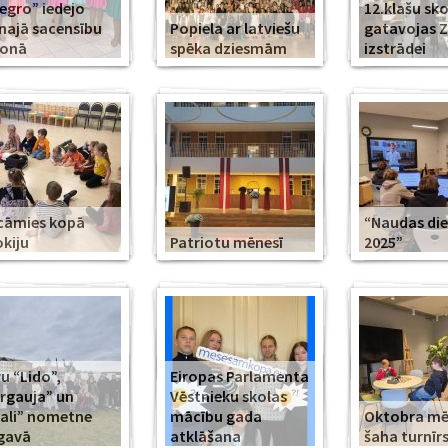
legro” iedejo
12.klašu sko
najā sacensību
Popiela ar latviešu
gatavojas 
zonā
spēka dziesmām
izstrādei
cāmies kopā
“Naudas di
kiju
Patriotu mēnesī
2025”
u “Lido”,
Eiropas Parlamenta
rgauja” un
Vēstnieku skolas
ali” nometne
mācību gada
Oktobra m
gavā
atklāšana
šaha turnīr