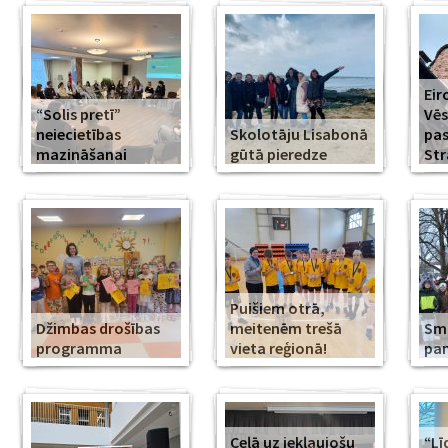
Eir
“Solis pretī”
Vēs
neiecietības
Skolotāju Lisabonā
pa
mazināšanai
gūtā pieredze
Str
Puišiem otrā,
Džimbas drošības
meitenēm trešā
Smi
programma
vieta reģionā!
pa
Ceļā uz iekļaujošu
“Lī