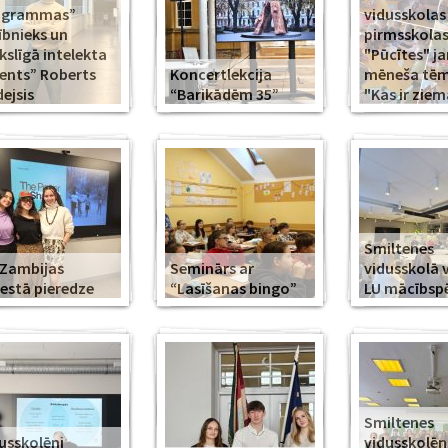
ogrammas”
vidusskolas
ībnieks un
pirmsskola
slīgā intelekta
"Pūcītes" j
ents” Roberts
Koncertlekcija
mēneša tēma
ejsis
“Barikādēm 35”
"Kas ir ziem
Smiltenes
Zambijas
Seminārs ar
vidusskolā 
estā pieredze
“Lasīšanas bingo”
LU mācībsp
Smiltenes
usskolēni
vidusskolē