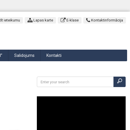
īt ieteikumu
Lapas karte
E-klase
Kontaktinformācija
I”
Salidojums
Kontakti