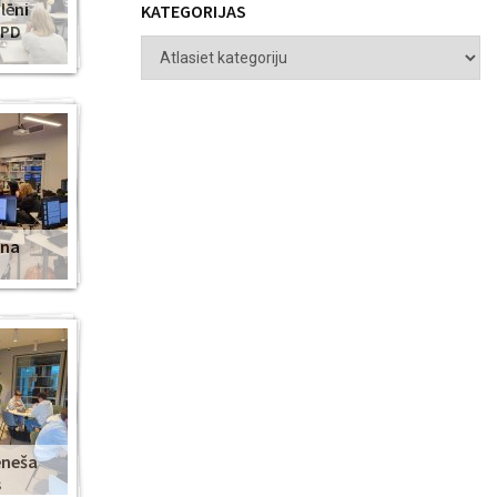
lēni
KATEGORIJAS
ZPD
ena
ēneša
s