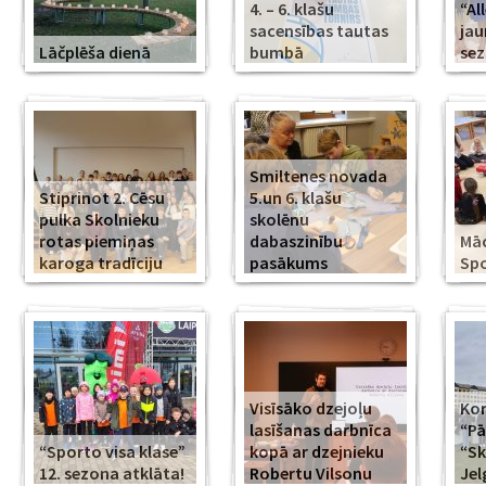
4. – 6. klašu
“Al
sacensības tautas
jau
Lāčplēša dienā
bumbā
se
Smiltenes novada
Stiprinot 2. Cēsu
5.un 6. klašu
pulka Skolnieku
skolēnu
rotas piemiņas
dabaszinību
Mā
karoga tradīciju
pasākums
Spo
Visīsāko dzejoļu
Kor
lasīšanas darbnīca
“Pā
“Sporto visa klase”
kopā ar dzejnieku
“Sk
12. sezona atklāta!
Robertu Vilsonu
Jel