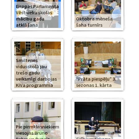
Eiropas Parlamenta
Vēstnieku skolas
mācību gada
Oktobra mēneša
atklāšana
šaha turnīrs
Smiltenes
vidusskolā jau
trešo gadu
veiksmīgi darbojas
“Prāta piespēļu” 3.
KiVa programma
sezonas 1. kārta
Pie pirmklasniekiem
viesojas Bruno