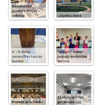
Matemātika,
gaidot Latvijas
svētkus
Lāčplēša dienā
4. – 6. klašu
“Allegro” iedejo
sacensības tautas
jaunajā sacensību
bumbā
sezonā
12.klašu skolēni
Popiela ar latviešu
gatavojas ZPD