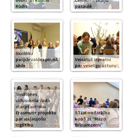
Bebrs un Runcis
Ceļojums skaņu
Rūdis
pasaulē
Skolēnu
pašpārvaldes pirmā
Veicinot izpratni
sēde
par veselīgu uzturu
Smiltenes
vidusskola vada
starptautisku
Erasmus+ projektu
STEM nodarbība
par iekļaujošu
kopā ar “Mazo
izglītību
Brīnumzemi”