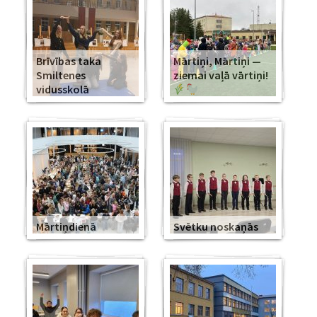
Brīvības taka
Mārtiņi, Mārtiņi —
Smiltenes
ziemai vaļā vārtiņi!
vidusskolā
Mārtiņdienā
Svētku noskaņās