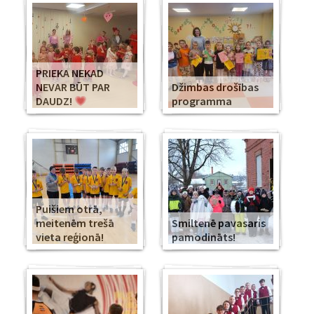
PRIEKA NEKAD
NEVAR BŪT PAR
Džimbas drošības
DAUDZ!
programma
Puišiem otrā,
meitenēm trešā
Smiltenē pavasaris
vieta reģionā!
pamodināts!