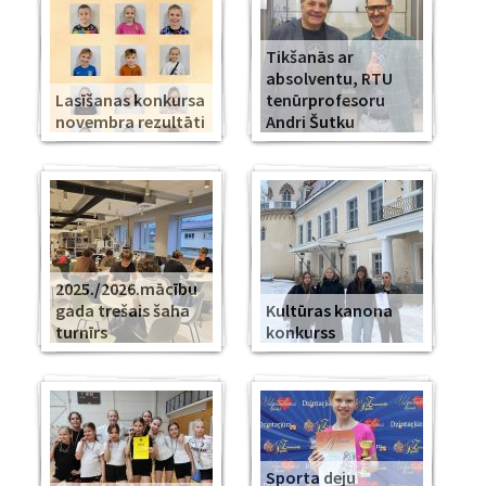
Tikšanās ar
absolventu, RTU
Lasīšanas konkursa
tenūrprofesoru
novembra rezultāti
Andri Šutku
2025./2026.mācību
gada trešais šaha
Kultūras kanona
turnīrs
konkurss
Sporta deju