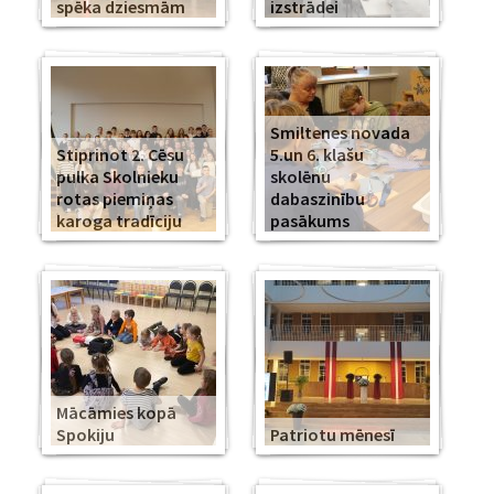
spēka dziesmām
izstrādei
Smiltenes novada
Stiprinot 2. Cēsu
5.un 6. klašu
pulka Skolnieku
skolēnu
rotas piemiņas
dabaszinību
karoga tradīciju
pasākums
Mācāmies kopā
Spokiju
Patriotu mēnesī