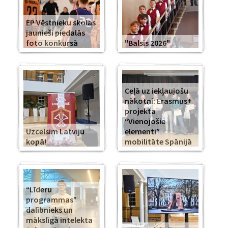
EP Vēstnieku skolas
jaunieši piedalās
foto konkursā
"Balsis 2026"
Ceļā uz iekļaujošu
nākotni: Erasmus+
projekta
“Vienojošie
Uzcelsim Latviju
elementi”
kopā!
mobilitāte Spānijā
“Līderu
programmas”
dalībnieks un
mākslīgā intelekta