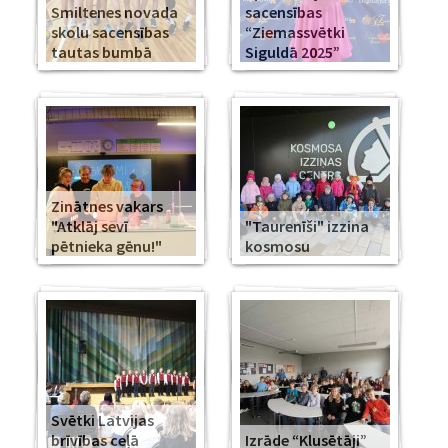
Smiltenes novada
sacensības
skolu sacensības
“Ziemassvētki
tautas bumbā
Siguldā 2025”
Zinātnes vakars
"Atklāj sevī
"Taurenīši" izzina
pētnieka gēnu!"
kosmosu
Svētki Latvijas
brīvības ceļā
Izrāde “Klusētāji”