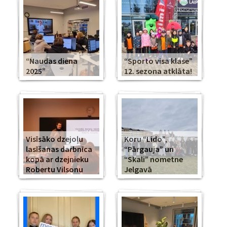
“Naudas diena
“Sporto visa klase”
2025”
12. sezona atklāta!
Visīsāko dzejoļu
Koru “Lido”,
lasīšanas darbnīca
“Pārgauja” un
kopā ar dzejnieku
“Skali” nometne
Robertu Vilsonu
Jelgavā