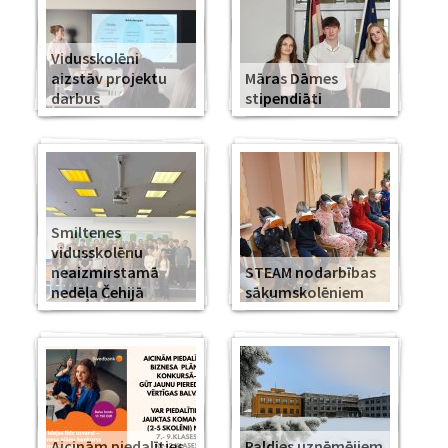
Vidusskolēni
aizstāv projektu
Māras Dāmes
darbus
stipendiāti
Smiltenes
vidusskolēnu
neaizmirstamā
STEAM nodarbības
nedēļa Čehijā
sākumskolēniem
Aicinām piedalīties
Paldies uzņēmējiem