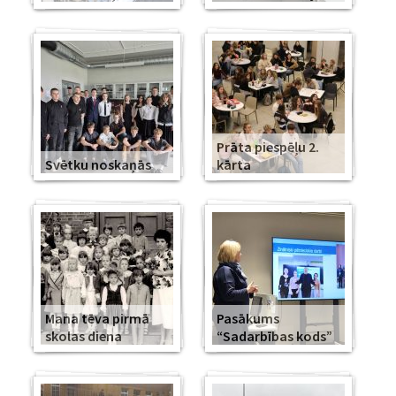
Prāta piespēļu 2.
Svētku noskaņās
kārta
Mana tēva pirmā
Pasākums
skolas diena
“Sadarbības kods”