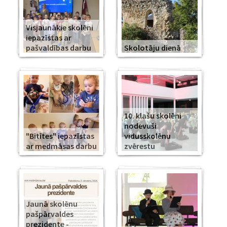
Visjaunākie skolēni
iepazīstas ar
pašvaldības darbu
Skolotāju dienā
10. klašu skolēni
nodevuši
"Bitītes" iepazīstas
vidusskolēnu
ar medmāsas darbu
zvērestu
Jaunā skolēnu
pašpārvaldes
prezidente -