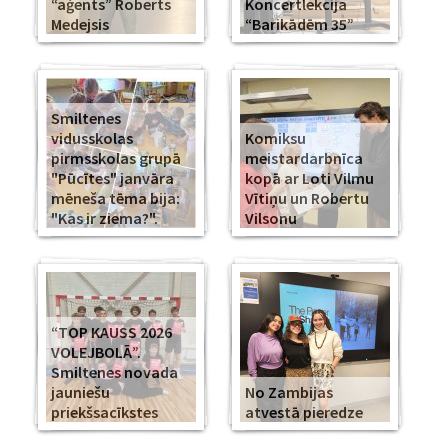
“aģents” Roberts
Koncertlekcija
Medejsis
“Barikādēm 35”
Smiltenes
vidusskolas
Komiksu
pirmsskolas grupā
meistardarbnīca
"Pūcītes" janvāra
kopā ar Loti Vilmu
mēneša tēma bija:
Vītiņu un Robertu
"Kas ir ziema?".
Vilsonu
“TOP KAUSS 2026
VOLEJBOLĀ”.
Smiltenes novada
jauniešu
No Zambijas
priekšsacīkstes
atvestā pieredze