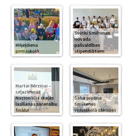
Svētki Smiltenes
novada
Miķeļdiena
pašvaldības
pirmsskolā
stipendiātiem
Martai Bērziņai –
ceļazīme uz
Nacionālās skaļās
Šaha sezona
lasīšanas sacensību
Smiltenes
finālu!
vidusskolā sākusies