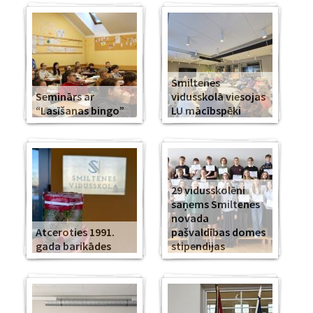
Smiltenes
Seminārs ar
vidusskolā viesojas
“Lasīšanas bingo”
LU mācībspēki
29 vidusskolēni
saņems Smiltenes
novada
Atceroties 1991.
pašvaldības domes
gada barikādes
stipendijas