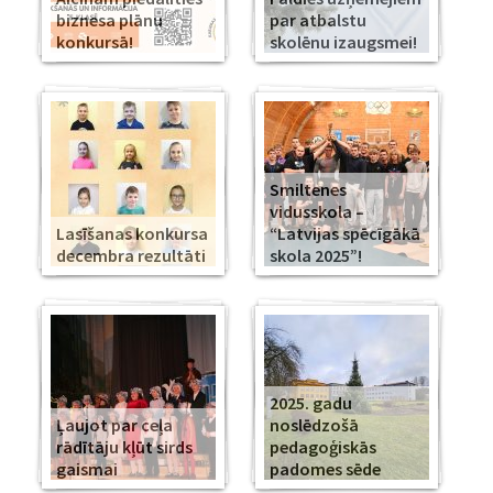
biznesa plānu
par atbalstu
konkursā!
skolēnu izaugsmei!
Smiltenes
vidusskola –
Lasīšanas konkursa
“Latvijas spēcīgākā
decembra rezultāti
skola 2025”!
2025. gadu
Ļaujot par ceļa
noslēdzošā
rādītāju kļūt sirds
pedagoģiskās
gaismai
padomes sēde