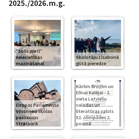
2025./2026.m.g.
“Solis pretī”
neiecietības
Skolotāju Lisabonā
mazināšanai
gūtā pieredze
Kārlim Brozim un
Elīnai Kalējai - 1.
vieta Latviešu
Eiropas Parlamenta
valodas un
Vēstnieku skolas
literatūras valsts
pasākums
52. olimpādes 2.
Strasbūrā
posmā