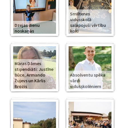
Smiltenes
vidusskolā
Dzejas dienu
salapojuši vērtību
noskaņās
koki
Māras Dāmes
stipendiāti: Justīne
Būce, Armando
Absolventu spēka
Zujevs un Kārlis
vārdi
Brozis
vidusskolēniem