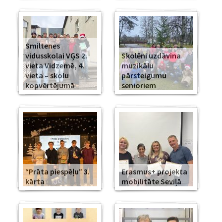
Smiltenes
vidusskolai VĢS 2.
Skolēni uzdāvina
vieta Vidzemē, 4.
muzikālu
vieta – skolu
pārsteigumu
kopvērtējumā
senioriem
“Prāta piespēļu” 3.
Erasmus+ projekta
kārta
mobilitāte Seviļā