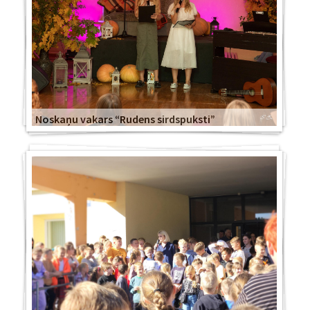
Noskaņu vakars “Rudens sirdspuksti”