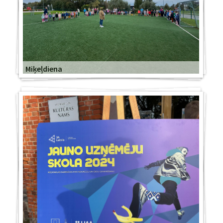
Miķeļdiena