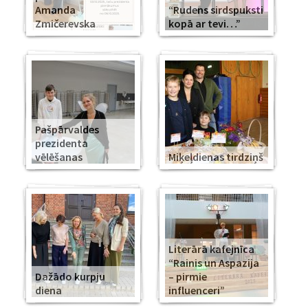
Amanda
“Rudens sirdspuksti
Zmičerevska
kopā ar tevi…”
Pašpārvaldes
prezidenta
vēlēšanas
Miķeļdienas tirdziņš
Literārā kafejnīca
“Rainis un Aspazija
Dažādo kurpju
– pirmie
diena
influenceri”