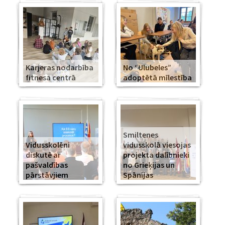
Karjeras nodarbība
No “Ulubeles”
fitnesa centrā
adoptētā mīlestība
Smiltenes
Vidusskolēni
vidusskolā viesojas
diskutē ar
projekta dalībnieki
pašvaldības
no Grieķijas un
pārstāvjiem
Spānijas