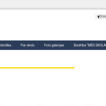
Sūt
bliotēka
Par skolu
Foto galerijas
Biedrība “MĒS SKOLA