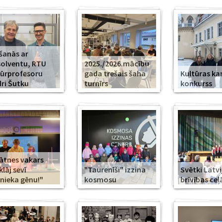
šanās ar
olventu, RTU
2025./2026.mācību
ūrprofesoru
gada trešais šaha
Kultūras k
ri Šutku
turnīrs
konkurss
ātnes vakars
klāj sevī
"Taurenīši" izzina
Svētki Latvi
nieka gēnu!"
kosmosu
brīvības ceļ