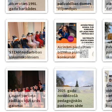
Atceroties 1991.
pašvaldības domes
aiz
gada barikādes
stipendijas
da
Aicinām piedalīties
Pal
STEAM nodarbības
biznesa plānu
par
sākumskolēniem
konkursā!
sko
Smi
2025. gadu
vid
Ļaujot par ceļa
noslēdzošā
vie
rādītāju kļūt sirds
pedagoģiskās
vie
gaismai
padomes sēde
ko