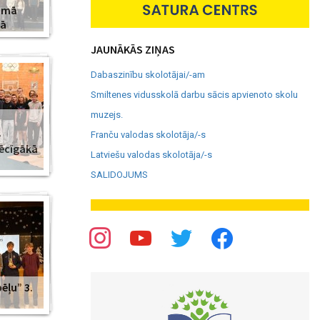
amā
jā
JAUNĀKĀS ZIŅAS
Dabaszinību skolotājai/-am
Smiltenes vidusskolā darbu sācis apvienoto skolu
muzejs.
–
Franču valodas skolotāja/-s
pēcīgākā
Latviešu valodas skolotāja/-s
SALIDOJUMS
ēļu” 3.