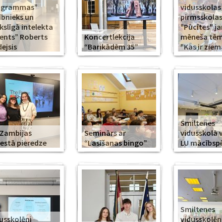
ogrammas”
vidusskolas
ībnieks un
pirmsskola
slīgā intelekta
"Pūcītes" j
ents” Roberts
Koncertlekcija
mēneša tēma
ejsis
“Barikādēm 35”
"Kas ir ziem
Smiltenes
Zambijas
Seminārs ar
vidusskolā 
estā pieredze
“Lasīšanas bingo”
LU mācībsp
Smiltenes
usskolēni
vidusskolē