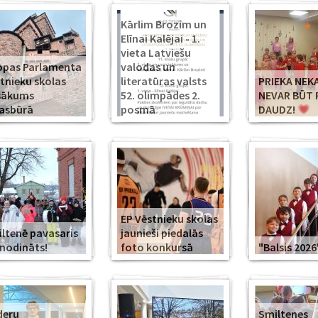
Kārlim Brozim un
Elīnai Kalējai - 1.
vieta Latviešu
opas Parlamenta
valodas un
tnieku skolas
literatūras valsts
PRIEKA NEK
sākums
52. olimpādes 2.
NEVAR BŪT 
asbūrā
posmā
DAUDZ!
EP Vēstnieku skolas
ltenē pavasaris
jaunieši piedalās
modināts!
foto konkursā
"Balsis 2026
deru
Smiltenes