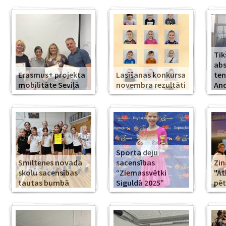
Tik
abs
Erasmus+ projekta
Lasīšanas konkursa
ten
mobilitāte Seviļā
novembra rezultāti
And
Sporta deju
Smiltenes novada
sacensības
Zin
skolu sacensības
“Ziemassvētki
"At
tautas bumbā
Siguldā 2025”
pēt