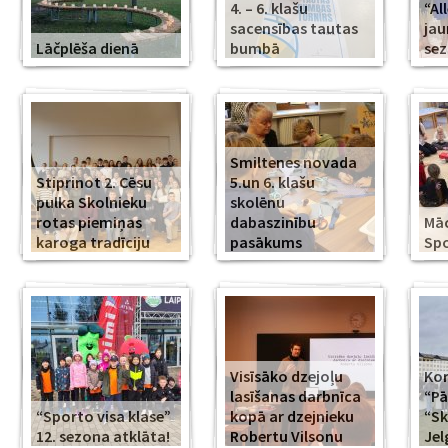
4. – 6. klašu
“Al
sacensības tautas
jau
Lāčplēša dienā
bumbā
se
Smiltenes novada
Stiprinot 2. Cēsu
5.un 6. klašu
pulka Skolnieku
skolēnu
rotas piemiņas
dabaszinību
Mā
karoga tradīciju
pasākums
Spo
Visīsāko dzejoļu
Kor
lasīšanas darbnīca
“Pā
“Sporto visa klase”
kopā ar dzejnieku
“Sk
12. sezona atklāta!
Robertu Vilsonu
Jel