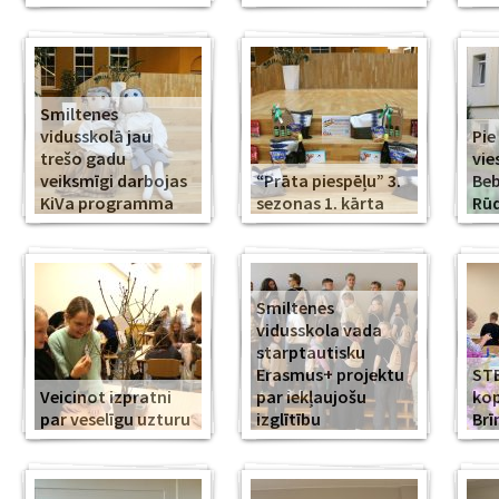
Smiltenes
vidusskolā jau
Pie
trešo gadu
vie
veiksmīgi darbojas
“Prāta piespēļu” 3.
Beb
KiVa programma
sezonas 1. kārta
Rūd
Smiltenes
vidusskola vada
starptautisku
Erasmus+ projektu
ST
Veicinot izpratni
par iekļaujošu
kop
par veselīgu uzturu
izglītību
Br