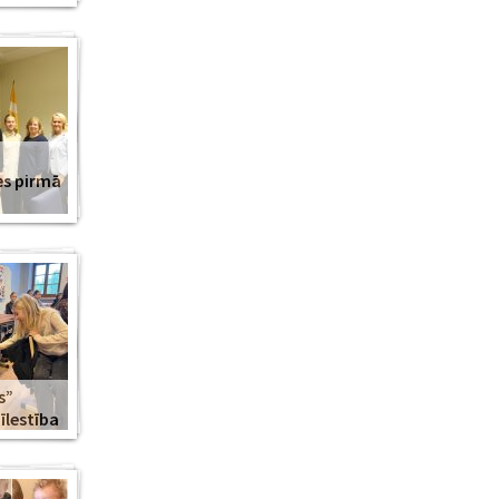
es pirmā
s”
lestība