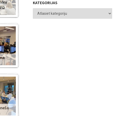
lēni
KATEGORIJAS
ZPD
ena
ēneša
s