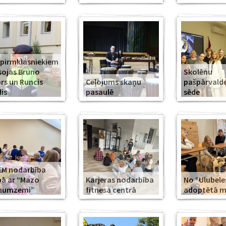
 pirmklasniekiem
sojas Bruno
Skolēnu
rs un Runcis
Ceļojums skaņu
pašpārvald
is
pasaulē
sēde
EM nodarbība
ā ar “Mazo
Karjeras nodarbība
No “Ulubele
īnumzemi”
fitnesa centrā
adoptētā mī