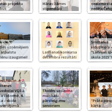
stāv projektu
Māras Dāmes
neaizmirst
rbus
stipendiāti
nedēļa Čehi
Smiltenes
dies uzņēmējiem
vidusskola 
 atbalstu
Lasīšanas konkursa
“Latvijas s
lēnu izaugsmei!
decembra rezultāti
skola 2025”!
ltenes
usskolai VĢS 2.
Skolēni uzdāvina
ta Vidzemē, 4.
muzikālu
ta – skolu
pārsteigumu
“Prāta piesp
pvērtējumā
senioriem
kārta