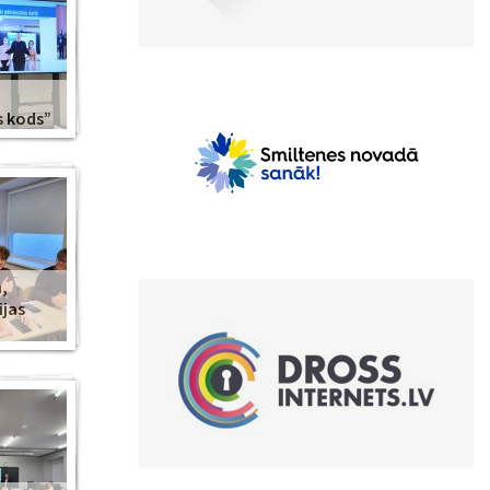
s kods”
,
ijas