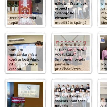
nākotni: Erasmus+
pr
projekta
dal
“Vienojošie
māk
Uzcelsim Latviju
elementi”
“aģ
kopā!
mobilitāte Spānijā
Med
Komiksu
“TOP KAUSS 2026
meistardarbnīca
VOLEJBOLĀ”.
kopā ar Loti Vilmu
Smiltenes novada
Vītiņu un Robertu
jauniešu
No 
Vilsonu
priekšsacīkstes
atv
29 vidusskolēni
saņems Smiltenes
novada
Vid