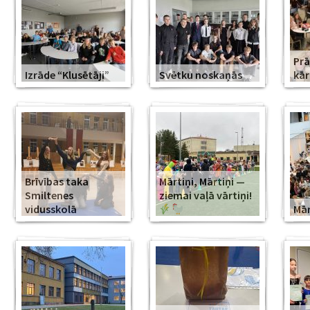
Prā
Izrāde “Klusētāji”
Svētku noskaņās
kār
Brīvības taka
Mārtiņi, Mārtiņi —
Smiltenes
ziemai vaļā vārtiņi!
vidusskolā
Mār