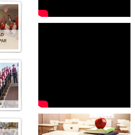
AD
PAR
"