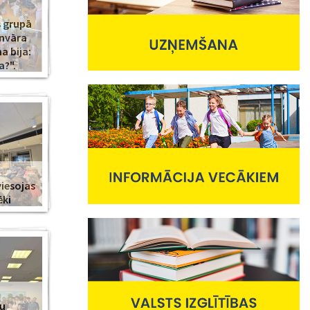
s grupā
anvāra
 bija:
a?".
viesojas
ēki
nu