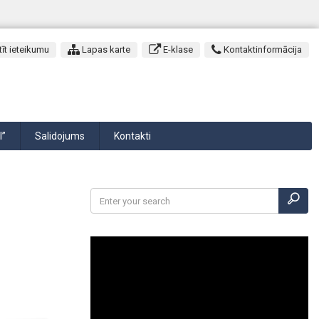
īt ieteikumu
Lapas karte
E-klase
Kontaktinformācija
I”
Salidojums
Kontakti