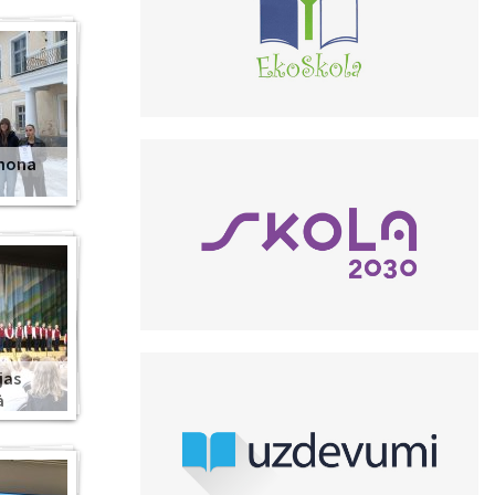
anona
jas
ā