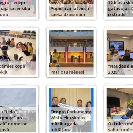
legro” iedejo
12.klašu sko
najā sacensību
Popiela ar latviešu
gatavojas 
zonā
spēka dziesmām
izstrādei
cāmies kopā
“Naudas di
kiju
Patriotu mēnesī
2025”
u “Lido”,
Eiropas Parlamenta
rgauja” un
Vēstnieku skolas
ali” nometne
mācību gada
Oktobra m
gavā
atklāšana
šaha turnīr