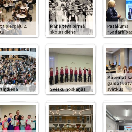
ta piespēļu 2.
Mana tēva pirmā
Pasākums
ta
skolas diena
“Sadarbība
Matemātika
gaidot Latv
tiņdienā
Svētku noskaņās
svētkus