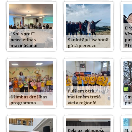
Eir
“Solis pretī”
Vēs
neiecietības
Skolotāju Lisabonā
pa
mazināšanai
gūtā pieredze
Str
Puišiem otrā,
Džimbas drošības
meitenēm trešā
Smi
programma
vieta reģionā!
pa
Ceļā uz iekļaujošu
“Lī