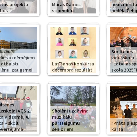
stāv projektu
Māras Dāmes
neaizmirst
rbus
stipendiāti
nedēļa Čehi
Smiltenes
dies uzņēmējiem
vidusskola 
 atbalstu
Lasīšanas konkursa
“Latvijas s
lēnu izaugsmei!
decembra rezultāti
skola 2025”!
ltenes
usskolai VĢS 2.
Skolēni uzdāvina
ta Vidzemē, 4.
muzikālu
ta – skolu
pārsteigumu
“Prāta piesp
pvērtējumā
senioriem
kārta