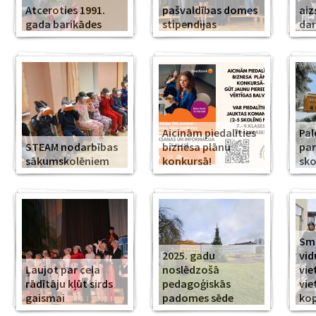
Atceroties 1991.
pašvaldības domes
aiz
gada barikādes
stipendijas
da
Aicinām piedalīties
Pal
STEAM nodarbības
biznesa plānu
par
sākumskolēniem
konkursā!
sko
Smi
2025. gadu
vid
Ļaujot par ceļa
noslēdzošā
vie
rādītāju kļūt sirds
pedagoģiskās
vie
gaismai
padomes sēde
ko