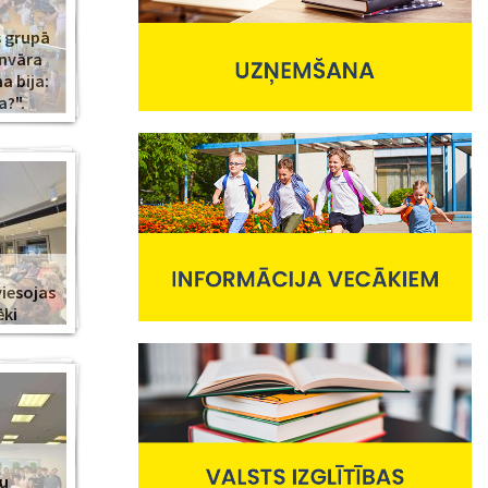
s grupā
anvāra
 bija:
a?".
viesojas
ēki
nu