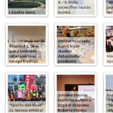
4. – 6. klašu
“Al
sacensības tautas
jau
Lāčplēša dienā
bumbā
se
Smiltenes novada
Stiprinot 2. Cēsu
5.un 6. klašu
pulka Skolnieku
skolēnu
rotas piemiņas
dabaszinību
Mā
karoga tradīciju
pasākums
Spo
Visīsāko dzejoļu
Kor
lasīšanas darbnīca
“Pā
“Sporto visa klase”
kopā ar dzejnieku
“Sk
12. sezona atklāta!
Robertu Vilsonu
Jel