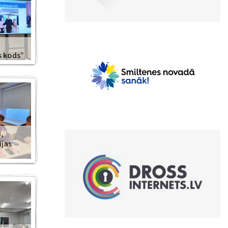
s kods”
,
ijas