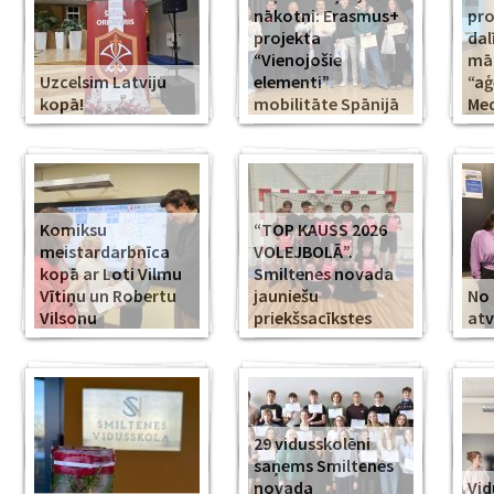
nākotni: Erasmus+
pr
projekta
dal
“Vienojošie
māk
Uzcelsim Latviju
elementi”
“aģ
kopā!
mobilitāte Spānijā
Med
Komiksu
“TOP KAUSS 2026
meistardarbnīca
VOLEJBOLĀ”.
kopā ar Loti Vilmu
Smiltenes novada
Vītiņu un Robertu
jauniešu
No 
Vilsonu
priekšsacīkstes
atv
29 vidusskolēni
saņems Smiltenes
novada
Vid