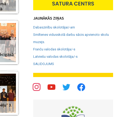
amā
jā
JAUNĀKĀS ZIŅAS
Dabaszinību skolotājai/-am
Smiltenes vidusskolā darbu sācis apvienoto skolu
muzejs.
–
Franču valodas skolotāja/-s
pēcīgākā
Latviešu valodas skolotāja/-s
SALIDOJUMS
ēļu” 3.