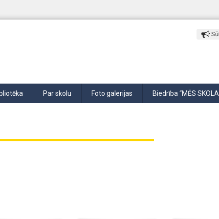
Sūt
bliotēka
Par skolu
Foto galerijas
Biedrība “MĒS SKOLA