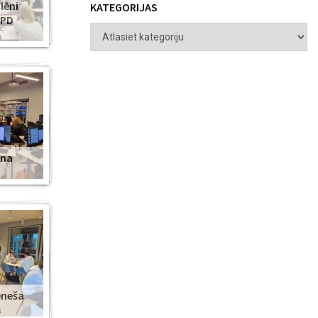
lēni
KATEGORIJAS
ZPD
ena
ēneša
s