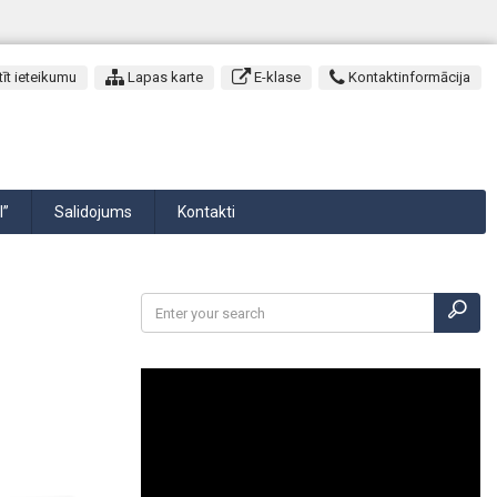
īt ieteikumu
Lapas karte
E-klase
Kontaktinformācija
I”
Salidojums
Kontakti