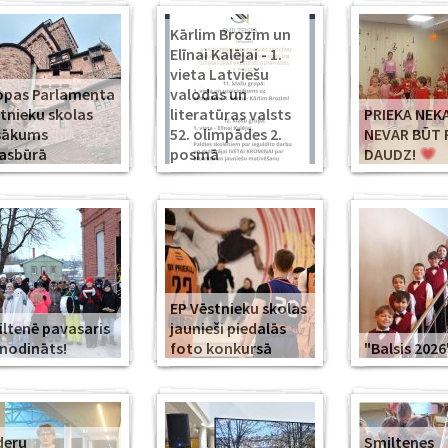
Kārlim Brozim un
Elīnai Kalējai - 1.
vieta Latviešu
opas Parlamenta
valodas un
tnieku skolas
literatūras valsts
PRIEKA NEK
sākums
52. olimpādes 2.
NEVAR BŪT 
asbūrā
posmā
DAUDZ!
EP Vēstnieku skolas
ltenē pavasaris
jaunieši piedalās
modināts!
foto konkursā
"Balsis 2026
deru
Smiltenes