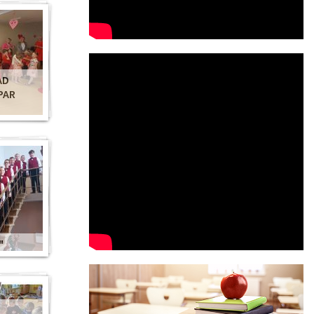
AD
PAR
"