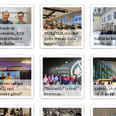
šanās ar
olventu, RTU
2025./2026.mācību
ūrprofesoru
gada trešais šaha
Kultūras k
ri Šutku
turnīrs
konkurss
ātnes vakars
klāj sevī
"Taurenīši" izzina
Svētki Latvi
nieka gēnu!"
kosmosu
brīvības ceļ