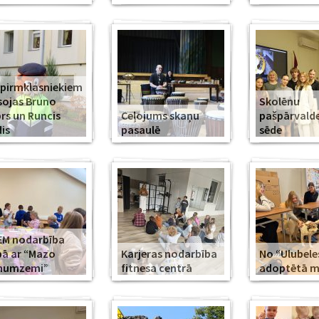
 pirmklasniekiem
sojas Bruno
Skolēnu
rs un Runcis
Ceļojums skaņu
pašpārvald
is
pasaulē
sēde
EM nodarbība
ā ar “Mazo
Karjeras nodarbība
No “Ulubele
īnumzemi”
fitnesa centrā
adoptētā mī