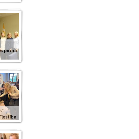
es pirmā
s”
lestība