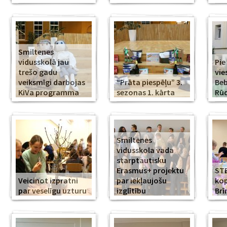
Smiltenes
vidusskolā jau
Pie
trešo gadu
vie
veiksmīgi darbojas
“Prāta piespēļu” 3.
Beb
KiVa programma
sezonas 1. kārta
Rūd
Smiltenes
vidusskola vada
starptautisku
Erasmus+ projektu
ST
Veicinot izpratni
par iekļaujošu
kop
par veselīgu uzturu
izglītību
Br