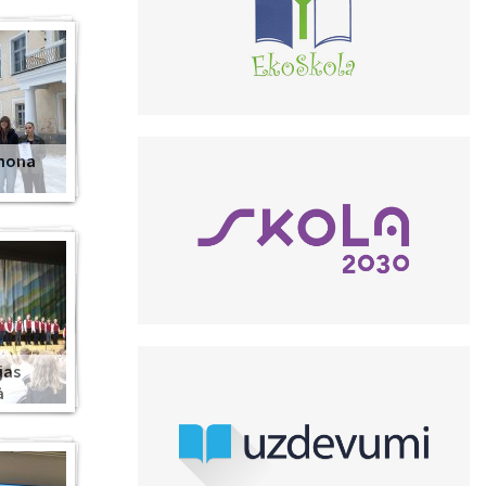
anona
jas
ā