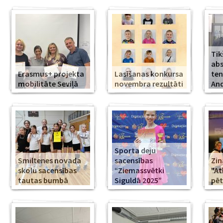
Tik
abs
Erasmus+ projekta
Lasīšanas konkursa
ten
mobilitāte Seviļā
novembra rezultāti
And
Sporta deju
Smiltenes novada
sacensības
Zin
skolu sacensības
“Ziemassvētki
"At
tautas bumbā
Siguldā 2025”
pēt