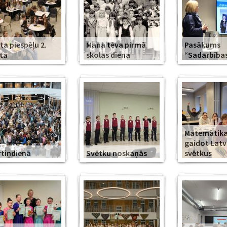
ta piespēļu 2.
Mana tēva pirmā
Pasākums
ta
skolas diena
“Sadarbība
Matemātika
gaidot Latv
tiņdienā
Svētku noskaņās
svētkus