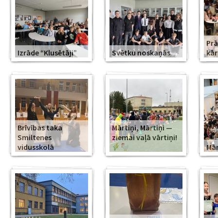
Prā
Izrāde “Klusētāji”
Svētku noskaņās
kār
Brīvības taka
Mārtiņi, Mārtiņi —
Smiltenes
ziemai vaļā vārtiņi!
vidusskolā
Mār