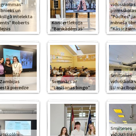
ogrammas”
vidusskolas
ībnieks un
pirmsskola
slīgā intelekta
"Pūcītes" j
ents” Roberts
Koncertlekcija
mēneša tēma
ejsis
“Barikādēm 35”
"Kas ir ziem
Smiltenes
Zambijas
Seminārs ar
vidusskolā 
estā pieredze
“Lasīšanas bingo”
LU mācībsp
Smiltenes
usskolēni
vidusskolē