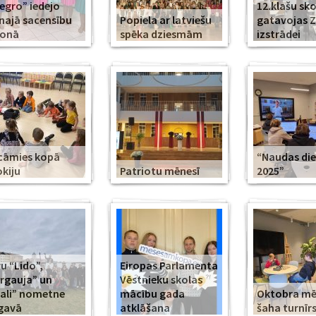
legro” iedejo
12.klašu sko
najā sacensību
Popiela ar latviešu
gatavojas 
zonā
spēka dziesmām
izstrādei
cāmies kopā
“Naudas di
kiju
Patriotu mēnesī
2025”
u “Lido”,
Eiropas Parlamenta
rgauja” un
Vēstnieku skolas
ali” nometne
mācību gada
Oktobra m
gavā
atklāšana
šaha turnīr