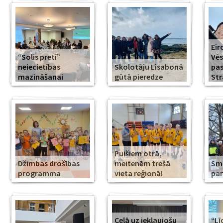
Eir
“Solis pretī”
Vēs
neiecietības
Skolotāju Lisabonā
pa
mazināšanai
gūtā pieredze
Str
Puišiem otrā,
Džimbas drošības
meitenēm trešā
Smi
programma
vieta reģionā!
pa
Ceļā uz iekļaujošu
“Lī