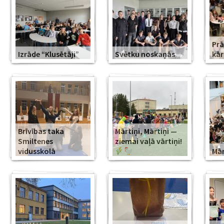
Prā
Izrāde “Klusētāji”
Svētku noskaņās
kār
Brīvības taka
Mārtiņi, Mārtiņi —
Smiltenes
ziemai vaļā vārtiņi!
vidusskolā
Mār