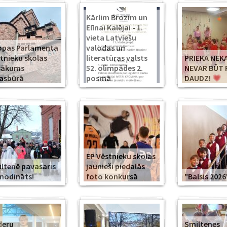
Kārlim Brozim un
Elīnai Kalējai - 1.
vieta Latviešu
opas Parlamenta
valodas un
tnieku skolas
literatūras valsts
PRIEKA NEK
sākums
52. olimpādes 2.
NEVAR BŪT 
asbūrā
posmā
DAUDZ!
EP Vēstnieku skolas
ltenē pavasaris
jaunieši piedalās
modināts!
foto konkursā
"Balsis 2026
deru
Smiltenes