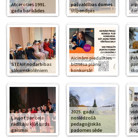
Atceroties 1991.
pašvaldības domes
aiz
gada barikādes
stipendijas
da
Aicinām piedalīties
Pal
STEAM nodarbības
biznesa plānu
par
sākumskolēniem
konkursā!
sko
Smi
2025. gadu
vid
Ļaujot par ceļa
noslēdzošā
vie
rādītāju kļūt sirds
pedagoģiskās
vie
gaismai
padomes sēde
ko