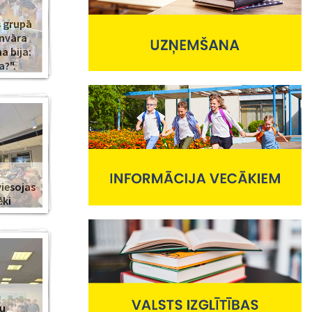
s grupā
anvāra
 bija:
a?".
viesojas
ēki
nu