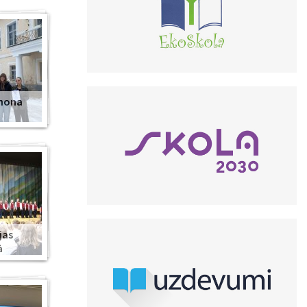
anona
jas
ā