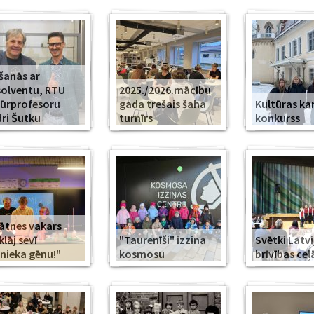
šanās ar
olventu, RTU
2025./2026.mācību
ūrprofesoru
gada trešais šaha
Kultūras k
ri Šutku
turnīrs
konkurss
ātnes vakars
klāj sevī
"Taurenīši" izzina
Svētki Latvi
nieka gēnu!"
kosmosu
brīvības ceļ