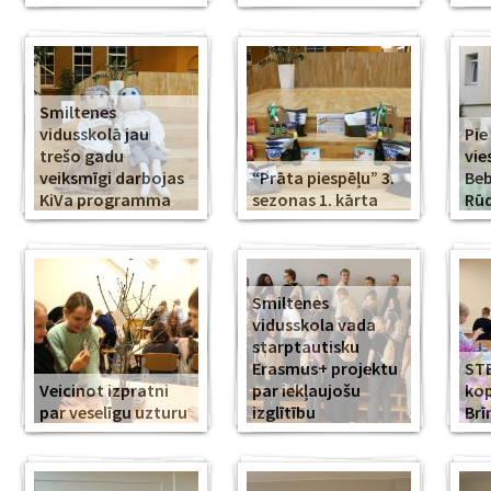
Smiltenes
vidusskolā jau
Pie
trešo gadu
vie
veiksmīgi darbojas
“Prāta piespēļu” 3.
Beb
KiVa programma
sezonas 1. kārta
Rūd
Smiltenes
vidusskola vada
starptautisku
Erasmus+ projektu
ST
Veicinot izpratni
par iekļaujošu
kop
par veselīgu uzturu
izglītību
Br