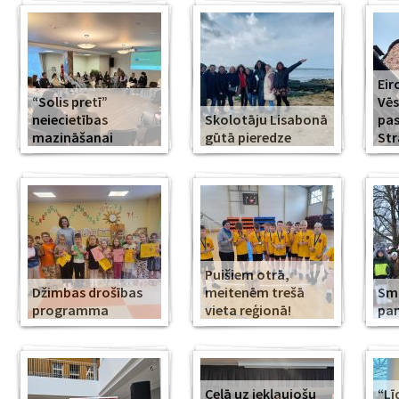
Eir
“Solis pretī”
Vēs
neiecietības
Skolotāju Lisabonā
pa
mazināšanai
gūtā pieredze
Str
Puišiem otrā,
Džimbas drošības
meitenēm trešā
Smi
programma
vieta reģionā!
pa
Ceļā uz iekļaujošu
“Lī