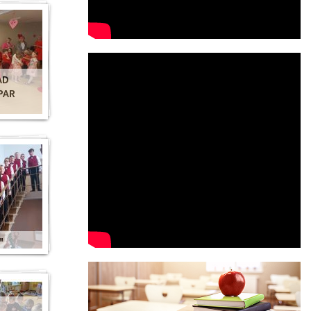
AD
PAR
"