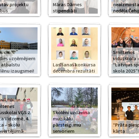
stāv projektu
Māras Dāmes
neaizmirst
rbus
stipendiāti
nedēļa Čehi
Smiltenes
dies uzņēmējiem
vidusskola 
 atbalstu
Lasīšanas konkursa
“Latvijas s
lēnu izaugsmei!
decembra rezultāti
skola 2025”!
ltenes
usskolai VĢS 2.
Skolēni uzdāvina
ta Vidzemē, 4.
muzikālu
ta – skolu
pārsteigumu
“Prāta piesp
pvērtējumā
senioriem
kārta