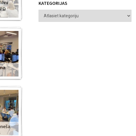
lēni
KATEGORIJAS
ZPD
ena
ēneša
s