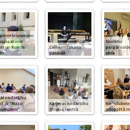
 pirmklasniekiem
sojas Bruno
Skolēnu
rs un Runcis
Ceļojums skaņu
pašpārvald
is
pasaulē
sēde
EM nodarbība
ā ar “Mazo
Karjeras nodarbība
No “Ulubele
īnumzemi”
fitnesa centrā
adoptētā mī