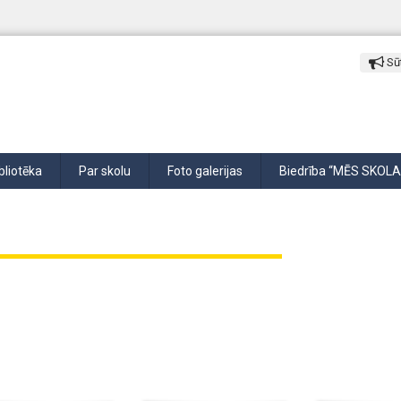
Sūt
bliotēka
Par skolu
Foto galerijas
Biedrība “MĒS SKOLA