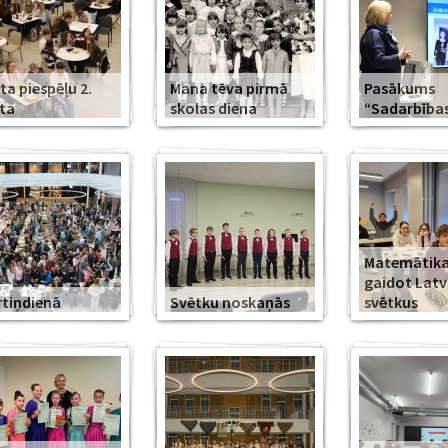
ta piespēļu 2.
Mana tēva pirmā
Pasākums
ta
skolas diena
“Sadarbība
Matemātika
gaidot Latv
tiņdienā
Svētku noskaņās
svētkus