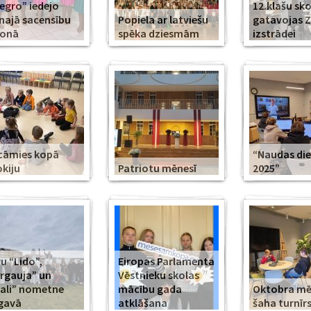
legro” iedejo
12.klašu sko
najā sacensību
Popiela ar latviešu
gatavojas 
zonā
spēka dziesmām
izstrādei
cāmies kopā
“Naudas di
kiju
Patriotu mēnesī
2025”
u “Lido”,
Eiropas Parlamenta
rgauja” un
Vēstnieku skolas
ali” nometne
mācību gada
Oktobra m
gavā
atklāšana
šaha turnīr