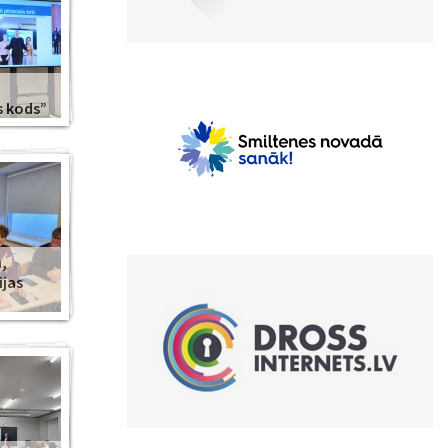
s kods”
,
ijas