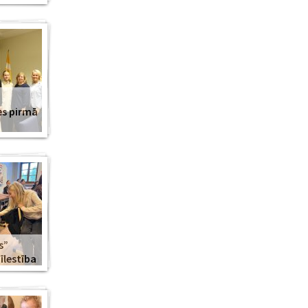
es pirmā
s”
lestība