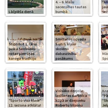
4. – 6. klašu
“Al
sacensības tautas
jau
Lāčplēša dienā
bumbā
se
Smiltenes novada
Stiprinot 2. Cēsu
5.un 6. klašu
pulka Skolnieku
skolēnu
rotas piemiņas
dabaszinību
Mā
karoga tradīciju
pasākums
Spo
Visīsāko dzejoļu
Kor
lasīšanas darbnīca
“Pā
“Sporto visa klase”
kopā ar dzejnieku
“Sk
12. sezona atklāta!
Robertu Vilsonu
Jel