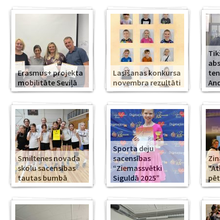
Tik
abs
Erasmus+ projekta
Lasīšanas konkursa
ten
mobilitāte Seviļā
novembra rezultāti
And
Sporta deju
Smiltenes novada
sacensības
Zin
skolu sacensības
“Ziemassvētki
"At
tautas bumbā
Siguldā 2025”
pēt