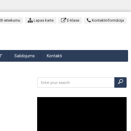
īt ieteikumu
Lapas karte
E-klase
Kontaktinformācija
I”
Salidojums
Kontakti