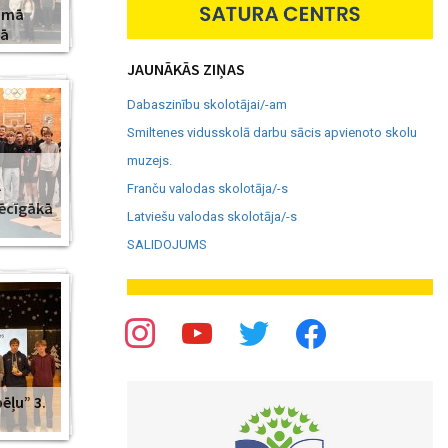
amā
jā
JAUNĀKĀS ZIŅAS
Dabaszinību skolotājai/-am
Smiltenes vidusskolā darbu sācis apvienoto skolu
muzejs.
–
Franču valodas skolotāja/-s
pēcīgākā
Latviešu valodas skolotāja/-s
SALIDOJUMS
ēļu” 3.