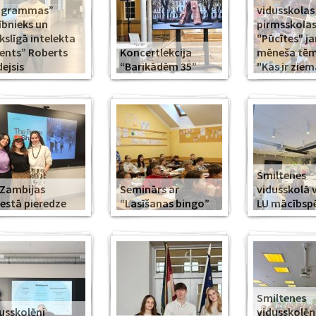
ogrammas”
vidusskolas
ībnieks un
pirmsskola
slīgā intelekta
"Pūcītes" j
ents” Roberts
Koncertlekcija
mēneša tēma
ejsis
“Barikādēm 35”
"Kas ir ziem
Smiltenes
Zambijas
Seminārs ar
vidusskolā 
estā pieredze
“Lasīšanas bingo”
LU mācībsp
Smiltenes
usskolēni
vidusskolē