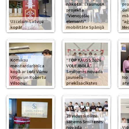
nākotni: Erasmus+
pr
projekta
dal
“Vienojošie
māk
Uzcelsim Latviju
elementi”
“aģ
kopā!
mobilitāte Spānijā
Med
Komiksu
“TOP KAUSS 2026
meistardarbnīca
VOLEJBOLĀ”.
kopā ar Loti Vilmu
Smiltenes novada
Vītiņu un Robertu
jauniešu
No 
Vilsonu
priekšsacīkstes
atv
29 vidusskolēni
saņems Smiltenes
novada
Vid