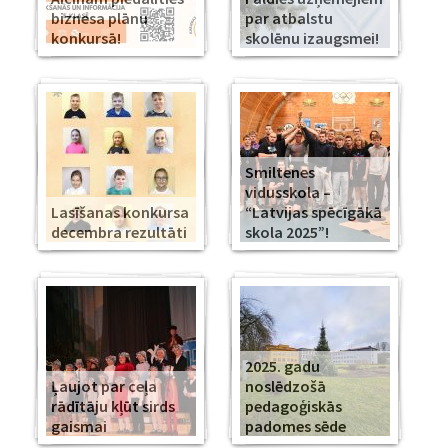
biznesa plānu
par atbalstu
konkursā!
skolēnu izaugsmei!
Smiltenes
vidusskola –
Lasīšanas konkursa
“Latvijas spēcīgākā
decembra rezultāti
skola 2025”!
2025. gadu
Ļaujot par ceļa
noslēdzošā
rādītāju kļūt sirds
pedagoģiskās
gaismai
padomes sēde