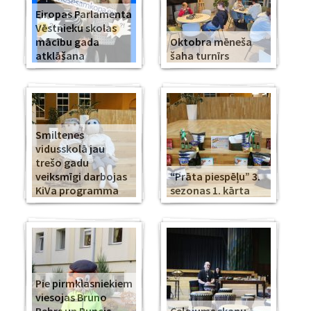
Eiropas Parlamenta
Vēstnieku skolas
mācību gada
Oktobra mēneša
atklāšana
šaha turnīrs
Smiltenes
vidusskolā jau
trešo gadu
veiksmīgi darbojas
“Prāta piespēļu” 3.
KiVa programma
sezonas 1. kārta
Pie pirmklasniekiem
viesojas Bruno