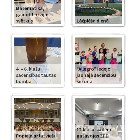
Matemātika,
gaidot Latvijas
svētkus
Lāčplēša dienā
4. – 6. klašu
“Allegro” iedejo
sacensības tautas
jaunajā sacensību
bumbā
sezonā
12.klašu skolēni
Popiela ar latviešu
gatavojas ZPD