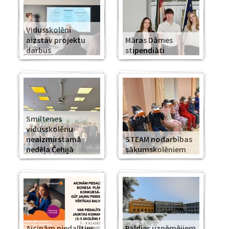
Vidusskolēni
aizstāv projektu
Māras Dāmes
darbus
stipendiāti
Smiltenes
vidusskolēnu
neaizmirstamā
STEAM nodarbības
nedēļa Čehijā
sākumskolēniem
Aicinām piedalīties
Paldies uzņēmējiem