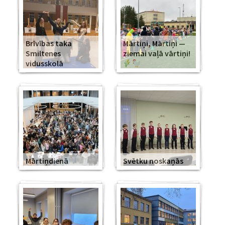
Brīvības taka
Mārtiņi, Mārtiņi —
Smiltenes
ziemai vaļā vārtiņi!
vidusskolā
Mārtiņdienā
Svētku noskaņās