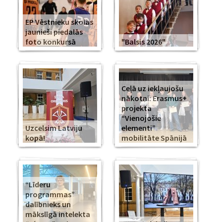
EP Vēstnieku skolas
jaunieši piedalās
foto konkursā
"Balsis 2026"
Ceļā uz iekļaujošu
nākotni: Erasmus+
projekta
“Vienojošie
Uzcelsim Latviju
elementi”
kopā!
mobilitāte Spānijā
“Līderu
programmas”
dalībnieks un
mākslīgā intelekta