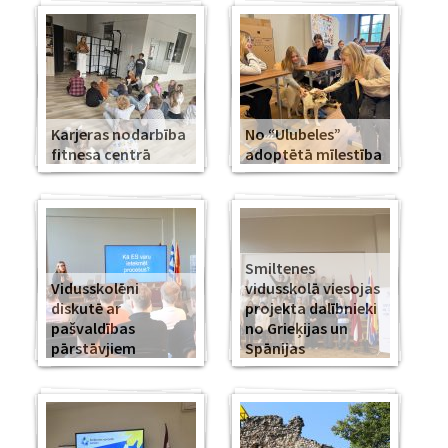
Karjeras nodarbība
No “Ulubeles”
fitnesa centrā
adoptētā mīlestība
Smiltenes
Vidusskolēni
vidusskolā viesojas
diskutē ar
projekta dalībnieki
pašvaldības
no Grieķijas un
pārstāvjiem
Spānijas