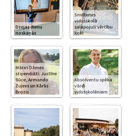
Smiltenes
vidusskolā
Dzejas dienu
salapojuši vērtību
noskaņās
koki
Māras Dāmes
stipendiāti: Justīne
Būce, Armando
Absolventu spēka
Zujevs un Kārlis
vārdi
Brozis
vidusskolēniem