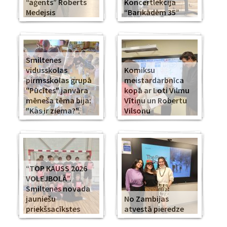
“aģents” Roberts
Koncertlekcija
Medejsis
“Barikādēm 35”
Smiltenes
vidusskolas
Komiksu
pirmsskolas grupā
meistardarbnīca
"Pūcītes" janvāra
kopā ar Loti Vilmu
mēneša tēma bija:
Vītiņu un Robertu
"Kas ir ziema?".
Vilsonu
“TOP KAUSS 2026
VOLEJBOLĀ”.
Smiltenes novada
jauniešu
No Zambijas
priekšsacīkstes
atvestā pieredze