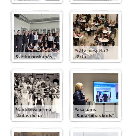
Prāta piespēļu 2.
Svētku noskaņās
kārta
Mana tēva pirmā
Pasākums
skolas diena
“Sadarbības kods”