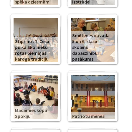
spēka dziesmām
izstrādei
Smiltenes novada
Stiprinot 2. Cēsu
5.un 6. klašu
pulka Skolnieku
skolēnu
rotas piemiņas
dabaszinību
karoga tradīciju
pasākums
Mācāmies kopā
Spokiju
Patriotu mēnesī