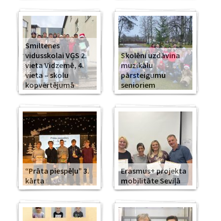
Smiltenes
vidusskolai VĢS 2.
Skolēni uzdāvina
vieta Vidzemē, 4.
muzikālu
vieta – skolu
pārsteigumu
kopvērtējumā
senioriem
“Prāta piespēļu” 3.
Erasmus+ projekta
kārta
mobilitāte Seviļā