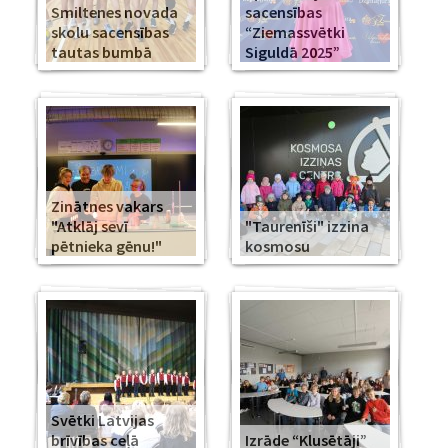
Smiltenes novada
sacensības
skolu sacensības
“Ziemassvētki
tautas bumbā
Siguldā 2025”
Zinātnes vakars
"Atklāj sevī
"Taurenīši" izzina
pētnieka gēnu!"
kosmosu
Svētki Latvijas
brīvības ceļā
Izrāde “Klusētāji”