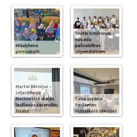
Svētki Smiltenes
novada
Miķeļdiena
pašvaldības
pirmsskolā
stipendiātiem
Martai Bērziņai –
ceļazīme uz
Nacionālās skaļās
Šaha sezona
lasīšanas sacensību
Smiltenes
finālu!
vidusskolā sākusies