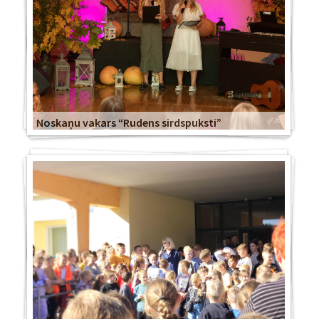
Noskaņu vakars “Rudens sirdspuksti”