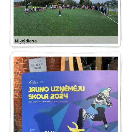
Miķeļdiena