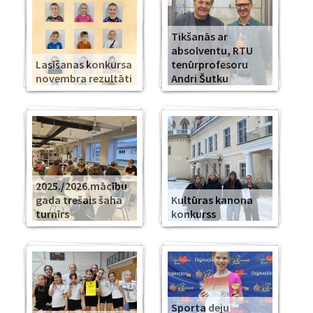
Tikšanās ar
absolventu, RTU
Lasīšanas konkursa
tenūrprofesoru
novembra rezultāti
Andri Šutku
2025./2026.mācību
gada trešais šaha
Kultūras kanona
turnīrs
konkurss
Sporta deju