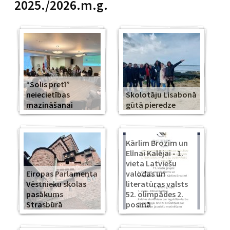
2025./2026.m.g.
“Solis pretī”
neiecietības
Skolotāju Lisabonā
mazināšanai
gūtā pieredze
Kārlim Brozim un
Elīnai Kalējai - 1.
vieta Latviešu
Eiropas Parlamenta
valodas un
Vēstnieku skolas
literatūras valsts
pasākums
52. olimpādes 2.
Strasbūrā
posmā