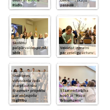
Bebrs un Runcis
Ceļojums skaņu
Rūdis
pasaulē
Skolēnu
pašpārvaldes pirmā
Veicinot izpratni
sēde
par veselīgu uzturu
Smiltenes
vidusskola vada
starptautisku
Erasmus+ projektu
STEM nodarbība
par iekļaujošu
kopā ar “Mazo
izglītību
Brīnumzemi”