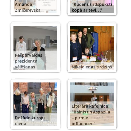
Amanda
“Rudens sirdspuksti
Zmičerevska
kopā ar tevi…”
Pašpārvaldes
prezidenta
vēlēšanas
Miķeļdienas tirdziņš
Literārā kafejnīca
“Rainis un Aspazija
Dažādo kurpju
– pirmie
diena
influenceri”