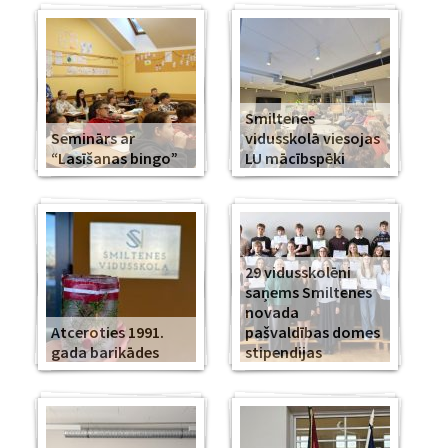
Smiltenes
Seminārs ar
vidusskolā viesojas
“Lasīšanas bingo”
LU mācībspēki
29 vidusskolēni
saņems Smiltenes
novada
Atceroties 1991.
pašvaldības domes
gada barikādes
stipendijas