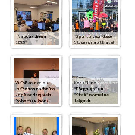
“Naudas diena
“Sporto visa klase”
2025”
12. sezona atklāta!
Visīsāko dzejoļu
Koru “Lido”,
lasīšanas darbnīca
“Pārgauja” un
kopā ar dzejnieku
“Skali” nometne
Robertu Vilsonu
Jelgavā