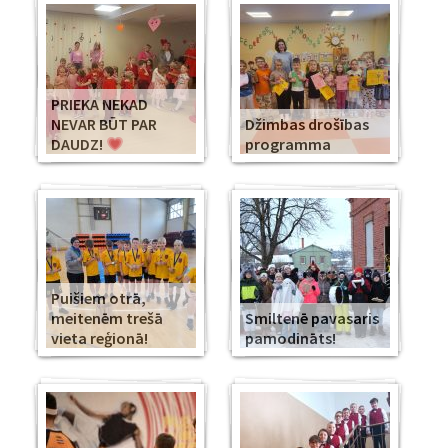
PRIEKA NEKAD
NEVAR BŪT PAR
Džimbas drošības
DAUDZ!
programma
Puišiem otrā,
meitenēm trešā
Smiltenē pavasaris
vieta reģionā!
pamodināts!