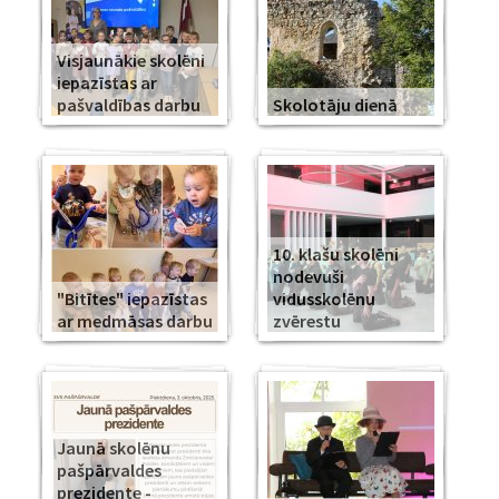
Visjaunākie skolēni
iepazīstas ar
pašvaldības darbu
Skolotāju dienā
10. klašu skolēni
nodevuši
"Bitītes" iepazīstas
vidusskolēnu
ar medmāsas darbu
zvērestu
Jaunā skolēnu
pašpārvaldes
prezidente -