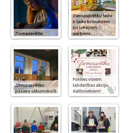
Ziemassvētku laiks
ir laiks brīnumiem
un labajiem
Ziemassvētki
darbiem…
Paldies visiem
Ziemassvētku
labdarības akciju
pasaka sākumskolā
dalībniekiem!