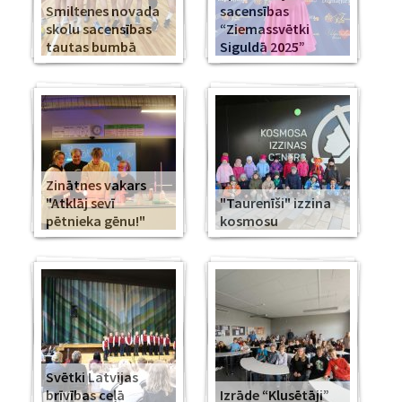
Smiltenes novada
sacensības
skolu sacensības
“Ziemassvētki
tautas bumbā
Siguldā 2025”
Zinātnes vakars
"Atklāj sevī
"Taurenīši" izzina
pētnieka gēnu!"
kosmosu
Svētki Latvijas
brīvības ceļā
Izrāde “Klusētāji”