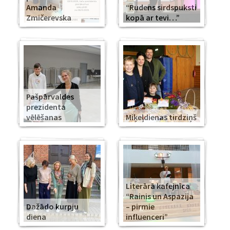
Amanda
“Rudens sirdspuksti
Zmičerevska
kopā ar tevi…”
Pašpārvaldes
prezidenta
vēlēšanas
Miķeļdienas tirdziņš
Literārā kafejnīca
“Rainis un Aspazija
Dažādo kurpju
– pirmie
diena
influenceri”