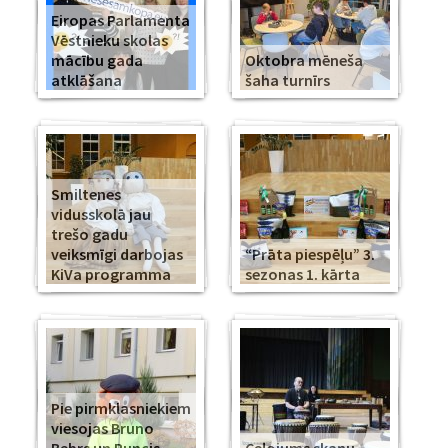
Eiropas Parlamenta
Vēstnieku skolas
mācību gada
Oktobra mēneša
atklāšana
šaha turnīrs
Smiltenes
vidusskolā jau
trešo gadu
veiksmīgi darbojas
“Prāta piespēļu” 3.
KiVa programma
sezonas 1. kārta
Pie pirmklasniekiem
viesojas Bruno