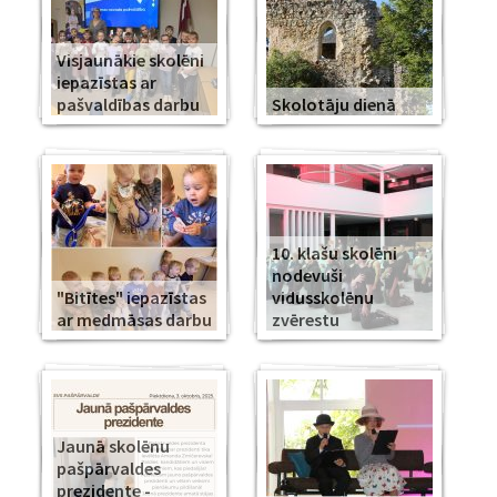
Visjaunākie skolēni
iepazīstas ar
pašvaldības darbu
Skolotāju dienā
10. klašu skolēni
nodevuši
"Bitītes" iepazīstas
vidusskolēnu
ar medmāsas darbu
zvērestu
Jaunā skolēnu
pašpārvaldes
prezidente -