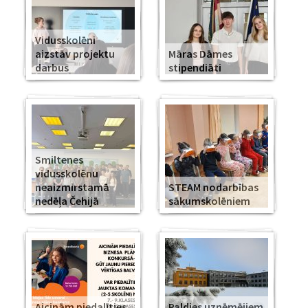
Vidusskolēni
aizstāv projektu
Māras Dāmes
darbus
stipendiāti
Smiltenes
vidusskolēnu
neaizmirstamā
STEAM nodarbības
nedēļa Čehijā
sākumskolēniem
Aicinām piedalīties
Paldies uzņēmējiem