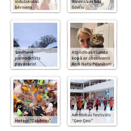
vidusskolas
Ikviens var būt
bērniem
līderis
Smiltenē
Atbildības stunda
pamodināts
kopā ar absolventi
pavasaris!
Anci Natu Pilsniburi
Aerobikas festivāls
Meteņi “Zaķēnos”
“Ģeo Ģeo”