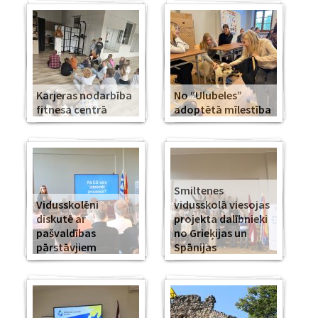
Karjeras nodarbība
No “Ulubeles”
fitnesa centrā
adoptētā mīlestība
Smiltenes
Vidusskolēni
vidusskolā viesojas
diskutē ar
projekta dalībnieki
pašvaldības
no Grieķijas un
pārstāvjiem
Spānijas