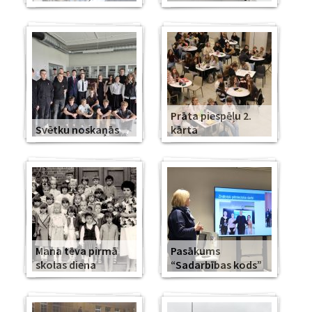
Prāta piespēļu 2.
Svētku noskaņās
kārta
Mana tēva pirmā
Pasākums
skolas diena
“Sadarbības kods”