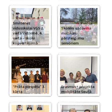
Smiltenes
vidusskolai VĢS 2.
Skolēni uzdāvina
vieta Vidzemē, 4.
muzikālu
vieta – skolu
pārsteigumu
kopvērtējumā
senioriem
“Prāta piespēļu” 3.
Erasmus+ projekta
kārta
mobilitāte Seviļā