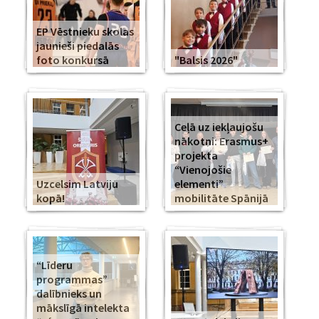
EP Vēstnieku skolas
jaunieši piedalās
foto konkursā
"Balsis 2026"
Ceļā uz iekļaujošu
nākotni: Erasmus+
projekta
“Vienojošie
Uzcelsim Latviju
elementi”
kopā!
mobilitāte Spānijā
“Līderu
programmas”
dalībnieks un
mākslīgā intelekta