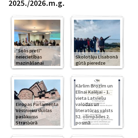
2025./2026.m.g.
“Solis pretī”
neiecietības
Skolotāju Lisabonā
mazināšanai
gūtā pieredze
Kārlim Brozim un
Elīnai Kalējai - 1.
vieta Latviešu
Eiropas Parlamenta
valodas un
Vēstnieku skolas
literatūras valsts
pasākums
52. olimpādes 2.
Strasbūrā
posmā