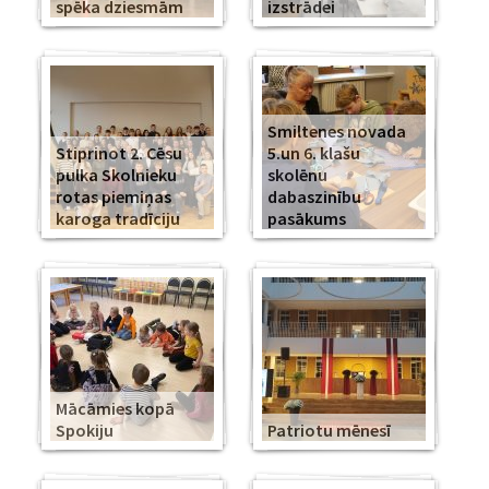
spēka dziesmām
izstrādei
Smiltenes novada
Stiprinot 2. Cēsu
5.un 6. klašu
pulka Skolnieku
skolēnu
rotas piemiņas
dabaszinību
karoga tradīciju
pasākums
Mācāmies kopā
Spokiju
Patriotu mēnesī