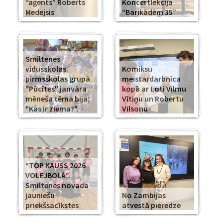
“aģents” Roberts
Koncertlekcija
Medejsis
“Barikādēm 35”
Smiltenes
vidusskolas
Komiksu
pirmsskolas grupā
meistardarbnīca
"Pūcītes" janvāra
kopā ar Loti Vilmu
mēneša tēma bija:
Vītiņu un Robertu
"Kas ir ziema?".
Vilsonu
“TOP KAUSS 2026
VOLEJBOLĀ”.
Smiltenes novada
jauniešu
No Zambijas
priekšsacīkstes
atvestā pieredze