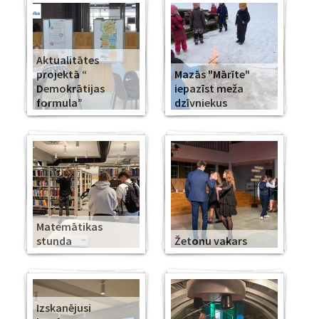
Aktualitātes
projektā “
Mazās "Mārīte"
Demokrātijas
iepazīst meža
formula”
dzīvniekus
Matemātikas
stunda
Žetonu vakars
Izskanējusi