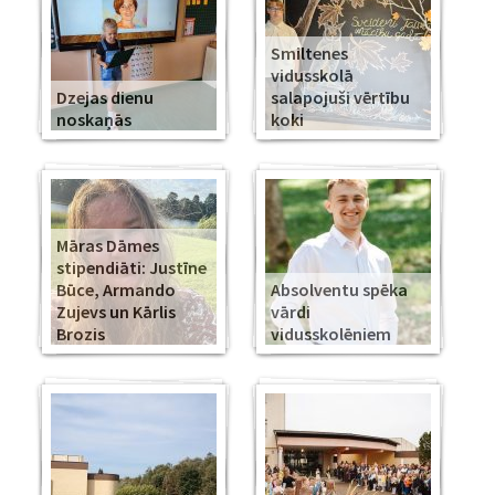
Smiltenes
vidusskolā
Dzejas dienu
salapojuši vērtību
noskaņās
koki
Māras Dāmes
stipendiāti: Justīne
Būce, Armando
Absolventu spēka
Zujevs un Kārlis
vārdi
Brozis
vidusskolēniem