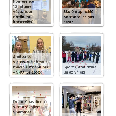
konference
“Smiltene
vēsturisku
Skolēni apmeklē
notikumu
Kosmosa izziņas
krustcelēs”
centru
Smiltenes
vidusskolā pirmais
mācību uzņēmums
Sports, draudzība
– SMU “Briežozoli”
un dzīvnieki
Draudzības diena
vismazākajiem
Smiltenes