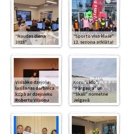
“Naudas diena
“Sporto visa klase”
2025”
12. sezona atklāta!
Visīsāko dzejoļu
Koru “Lido”,
lasīšanas darbnīca
“Pārgauja” un
kopā ar dzejnieku
“Skali” nometne
Robertu Vilsonu
Jelgavā