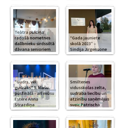
Teātra pulciņa
radošā nometnes
“Gada jauniete
dalībnieku sirdssiltā
skolā 2023” –
dāvana senioriem
Sindija Jirgensone
"Gudrs, vēl
Smiltenes
gudrāks" 9. klašu
vidusskolas zelta,
pusfinālā - arī mūsu
sudraba liecību un
Estere Anna
atzinību saņēmējus
Strazdiņa
sveic Patrischa