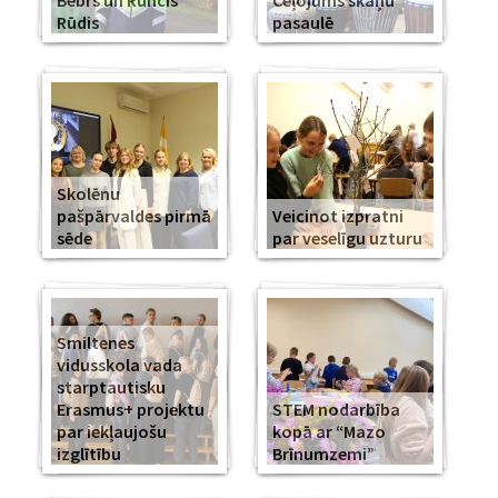
Bebrs un Runcis
Ceļojums skaņu
Rūdis
pasaulē
Skolēnu
pašpārvaldes pirmā
Veicinot izpratni
sēde
par veselīgu uzturu
Smiltenes
vidusskola vada
starptautisku
Erasmus+ projektu
STEM nodarbība
par iekļaujošu
kopā ar “Mazo
izglītību
Brīnumzemi”