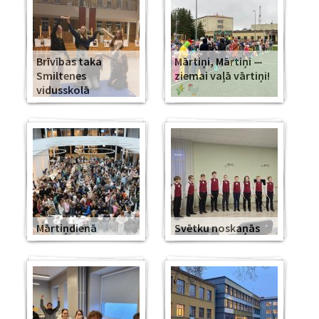
Brīvības taka
Mārtiņi, Mārtiņi —
Smiltenes
ziemai vaļā vārtiņi!
vidusskolā
Mārtiņdienā
Svētku noskaņās