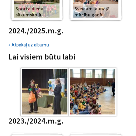
Sporta diena
Sveicam jaunajā
sākumskolā
mācību gadā!
2024./2025.m.g.
« Atpakaļ uz albumu
Lai visiem būtu labi
2023./2024.m.g.