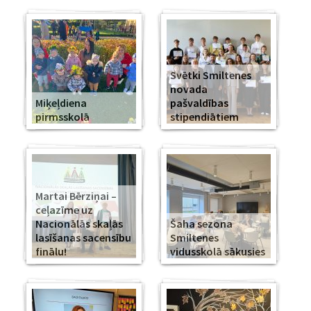
Svētki Smiltenes
novada
Miķeļdiena
pašvaldības
pirmsskolā
stipendiātiem
Martai Bērziņai –
ceļazīme uz
Nacionālās skaļās
Šaha sezona
lasīšanas sacensību
Smiltenes
finālu!
vidusskolā sākusies