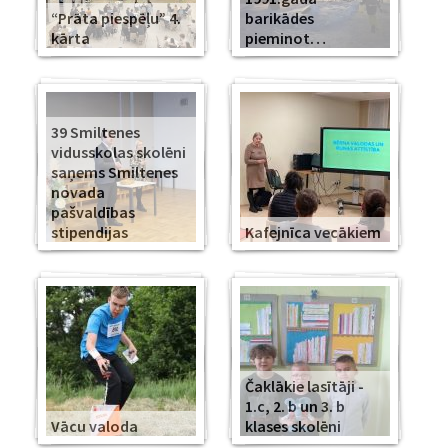
“Prāta piespēļu” 4.
barikādes
kārta
pieminot…
39 Smiltenes
vidusskolas skolēni
saņems Smiltenes
novada
pašvaldības
stipendijas
Kafejnīca vecākiem
Čaklākie lasītāji -
1.c, 2. b un 3. b
Vācu valoda
klases skolēni