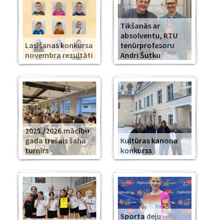
Tikšanās ar
absolventu, RTU
Lasīšanas konkursa
tenūrprofesoru
novembra rezultāti
Andri Šutku
2025./2026.mācību
gada trešais šaha
Kultūras kanona
turnīrs
konkurss
Sporta deju