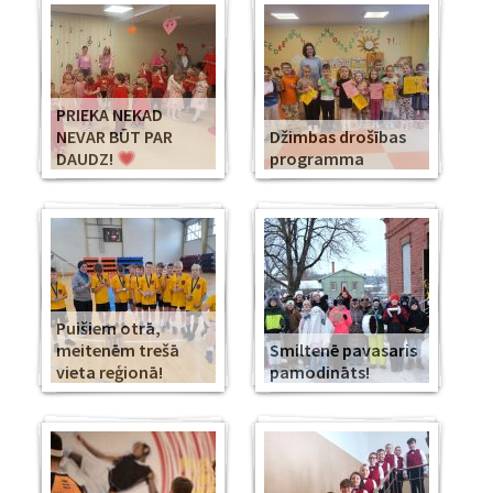
PRIEKA NEKAD
NEVAR BŪT PAR
Džimbas drošības
DAUDZ!
programma
Puišiem otrā,
meitenēm trešā
Smiltenē pavasaris
vieta reģionā!
pamodināts!