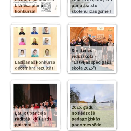
biznesa plānu
par atbalstu
konkursā!
skolēnu izaugsmei!
Smiltenes
vidusskola –
Lasīšanas konkursa
“Latvijas spēcīgākā
decembra rezultāti
skola 2025”!
2025. gadu
Ļaujot par ceļa
noslēdzošā
rādītāju kļūt sirds
pedagoģiskās
gaismai
padomes sēde