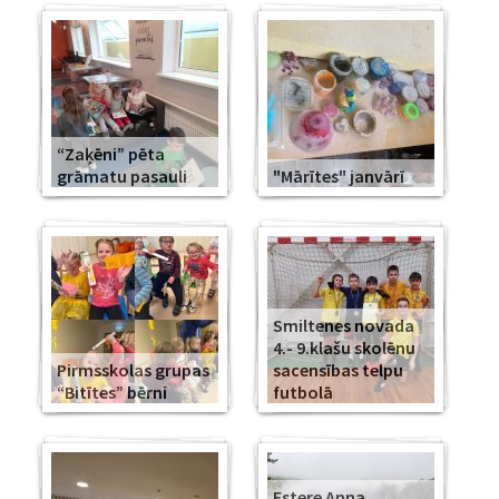
“Zaķēni” pēta
grāmatu pasauli
"Mārītes" janvārī
Smiltenes novada
4.- 9.klašu skolēnu
Pirmsskolas grupas
sacensības telpu
“Bitītes” bērni
futbolā
Estere Anna