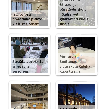
Strazdiņa
pārstāvēs skolu
Izglītojoša
“Gudrs, vēl
nodarbība piekto
gudrāks” 9.klašu
klašu meitenēm
finālā
Pirmoreiz
Sociālais projekts –
Smiltenes
sniegavīri
vidusskolā Rubika
senioriem
kuba turnīrs
1991.gada