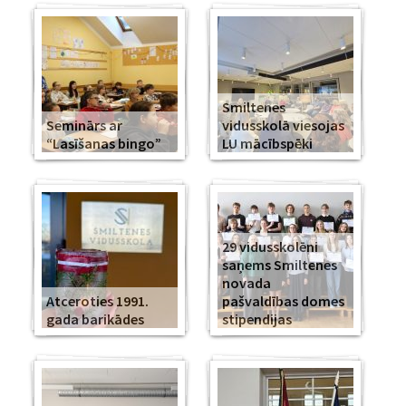
Smiltenes
Seminārs ar
vidusskolā viesojas
“Lasīšanas bingo”
LU mācībspēki
29 vidusskolēni
saņems Smiltenes
novada
Atceroties 1991.
pašvaldības domes
gada barikādes
stipendijas