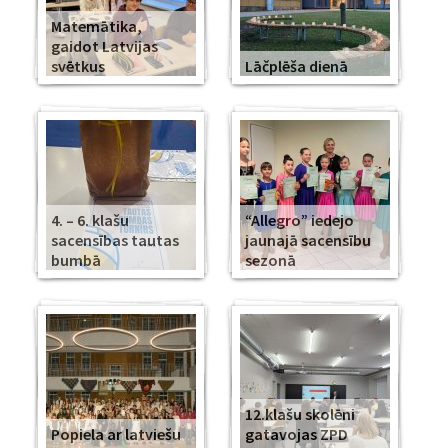
Matemātika,
gaidot Latvijas
svētkus
Lāčplēša dienā
4. – 6. klašu
“Allegro” iedejo
sacensības tautas
jaunajā sacensību
bumbā
sezonā
12.klašu skolēni
Popiela ar latviešu
gatavojas ZPD