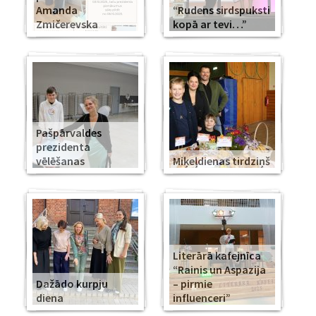
Amanda
“Rudens sirdspuksti
Zmičerevska
kopā ar tevi…”
Pašpārvaldes
prezidenta
vēlēšanas
Miķeļdienas tirdziņš
Literārā kafejnīca
“Rainis un Aspazija
Dažādo kurpju
– pirmie
diena
influenceri”