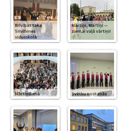
Brīvības taka
Mārtiņi, Mārtiņi —
Smiltenes
ziemai vaļā vārtiņi!
vidusskolā
Mārtiņdienā
Svētku noskaņās