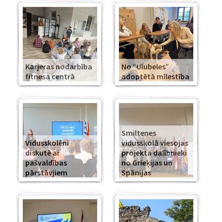
Karjeras nodarbība
No “Ulubeles”
fitnesa centrā
adoptētā mīlestība
Smiltenes
Vidusskolēni
vidusskolā viesojas
diskutē ar
projekta dalībnieki
pašvaldības
no Grieķijas un
pārstāvjiem
Spānijas