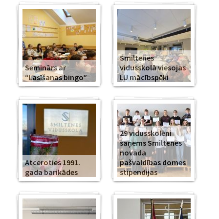
Smiltenes
Seminārs ar
vidusskolā viesojas
“Lasīšanas bingo”
LU mācībspēki
29 vidusskolēni
saņems Smiltenes
novada
Atceroties 1991.
pašvaldības domes
gada barikādes
stipendijas