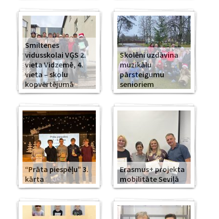
Smiltenes
vidusskolai VĢS 2.
Skolēni uzdāvina
vieta Vidzemē, 4.
muzikālu
vieta – skolu
pārsteigumu
kopvērtējumā
senioriem
“Prāta piespēļu” 3.
Erasmus+ projekta
kārta
mobilitāte Seviļā