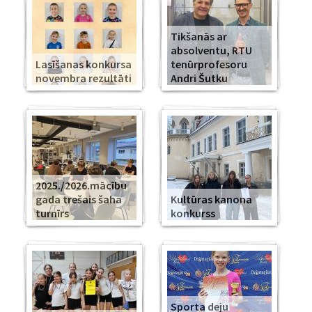
Tikšanās ar
absolventu, RTU
Lasīšanas konkursa
tenūrprofesoru
novembra rezultāti
Andri Šutku
2025./2026.mācību
gada trešais šaha
Kultūras kanona
turnīrs
konkurss
Sporta deju