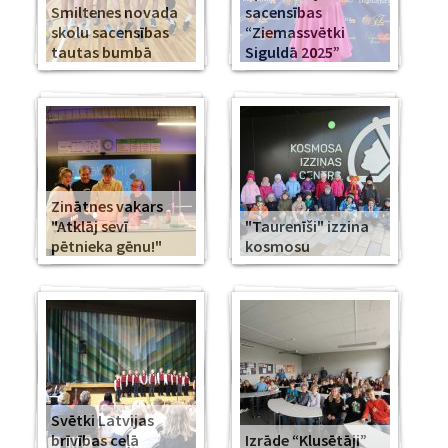
Smiltenes novada
sacensības
skolu sacensības
“Ziemassvētki
tautas bumbā
Siguldā 2025”
Zinātnes vakars
"Atklāj sevī
"Taurenīši" izzina
pētnieka gēnu!"
kosmosu
Svētki Latvijas
brīvības ceļā
Izrāde “Klusētāji”