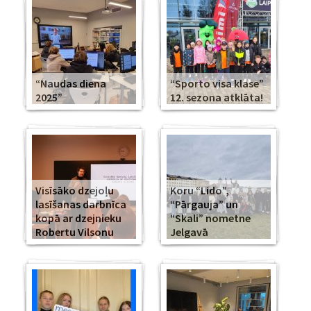
“Naudas diena
“Sporto visa klase”
2025”
12. sezona atklāta!
Visīsāko dzejoļu
Koru “Lido”,
lasīšanas darbnīca
“Pārgauja” un
kopā ar dzejnieku
“Skali” nometne
Robertu Vilsonu
Jelgavā