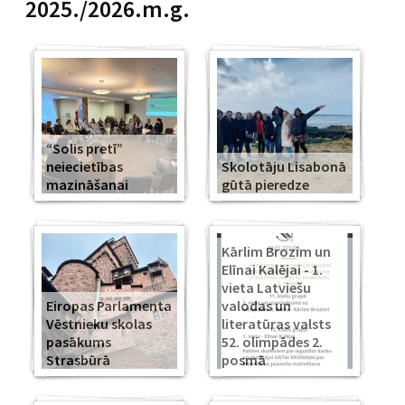
2025./2026.m.g.
“Solis pretī”
neiecietības
Skolotāju Lisabonā
mazināšanai
gūtā pieredze
Kārlim Brozim un
Elīnai Kalējai - 1.
vieta Latviešu
Eiropas Parlamenta
valodas un
Vēstnieku skolas
literatūras valsts
pasākums
52. olimpādes 2.
Strasbūrā
posmā