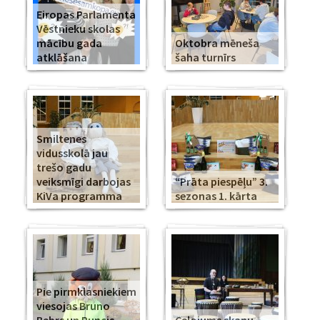
Eiropas Parlamenta
Vēstnieku skolas
mācību gada
Oktobra mēneša
atklāšana
šaha turnīrs
Smiltenes
vidusskolā jau
trešo gadu
veiksmīgi darbojas
“Prāta piespēļu” 3.
KiVa programma
sezonas 1. kārta
Pie pirmklasniekiem
viesojas Bruno