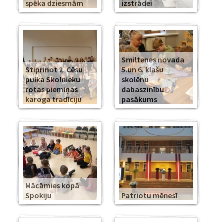
spēka dziesmām
izstrādei
Smiltenes novada
Stiprinot 2. Cēsu
5.un 6. klašu
pulka Skolnieku
skolēnu
rotas piemiņas
dabaszinību
karoga tradīciju
pasākums
Mācāmies kopā
Spokiju
Patriotu mēnesī