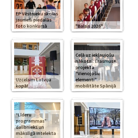
EP Vēstnieku skolas
jaunieši piedalās
foto konkursā
"Balsis 2026"
Ceļā uz iekļaujošu
nākotni: Erasmus+
projekta
“Vienojošie
Uzcelsim Latviju
elementi”
kopā!
mobilitāte Spānijā
“Līderu
programmas”
dalībnieks un
mākslīgā intelekta