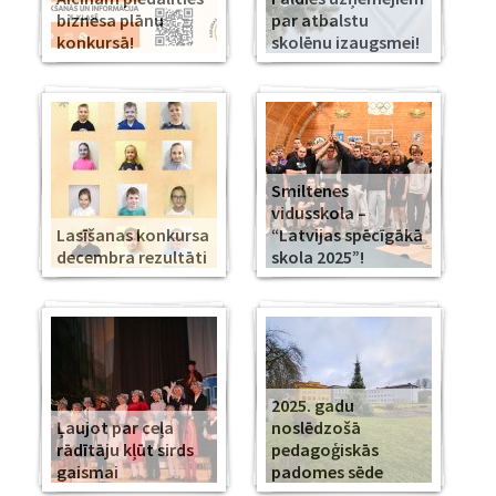
biznesa plānu
par atbalstu
konkursā!
skolēnu izaugsmei!
Smiltenes
vidusskola –
Lasīšanas konkursa
“Latvijas spēcīgākā
decembra rezultāti
skola 2025”!
2025. gadu
Ļaujot par ceļa
noslēdzošā
rādītāju kļūt sirds
pedagoģiskās
gaismai
padomes sēde