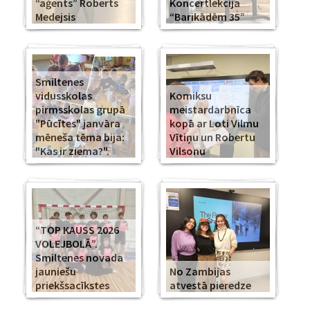
“aģents” Roberts
Koncertlekcija
Medejsis
“Barikādēm 35”
Smiltenes
vidusskolas
Komiksu
pirmsskolas grupā
meistardarbnīca
"Pūcītes" janvāra
kopā ar Loti Vilmu
mēneša tēma bija:
Vītiņu un Robertu
"Kas ir ziema?".
Vilsonu
“TOP KAUSS 2026
VOLEJBOLĀ”.
Smiltenes novada
jauniešu
No Zambijas
priekšsacīkstes
atvestā pieredze