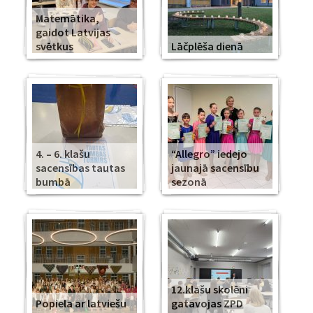
Matemātika,
gaidot Latvijas
svētkus
Lāčplēša dienā
4. – 6. klašu
“Allegro” iedejo
sacensības tautas
jaunajā sacensību
bumbā
sezonā
12.klašu skolēni
Popiela ar latviešu
gatavojas ZPD