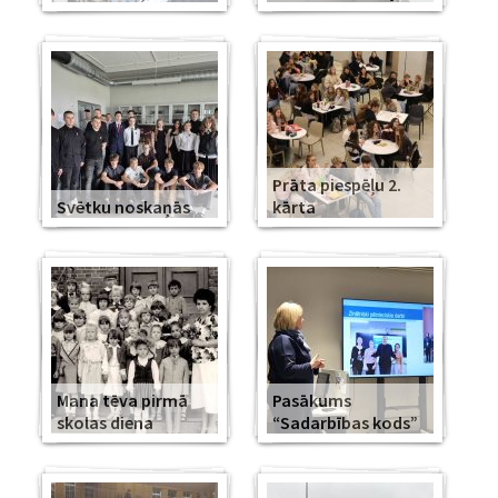
Prāta piespēļu 2.
Svētku noskaņās
kārta
Mana tēva pirmā
Pasākums
skolas diena
“Sadarbības kods”