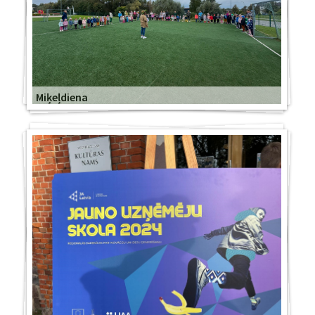
Miķeļdiena