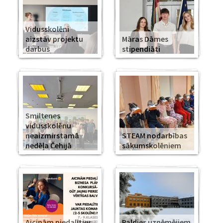
Vidusskolēni
aizstāv projektu
Māras Dāmes
darbus
stipendiāti
Smiltenes
vidusskolēnu
neaizmirstamā
STEAM nodarbības
nedēļa Čehijā
sākumskolēniem
Aicinām piedalīties
Paldies uzņēmējiem