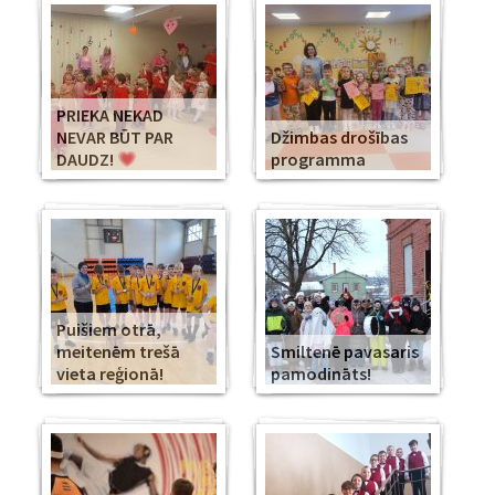
PRIEKA NEKAD
NEVAR BŪT PAR
Džimbas drošības
DAUDZ!
programma
Puišiem otrā,
meitenēm trešā
Smiltenē pavasaris
vieta reģionā!
pamodināts!