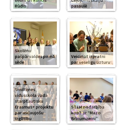
Bebrs un Runcis
Ceļojums skaņu
Rūdis
pasaulē
Skolēnu
pašpārvaldes pirmā
Veicinot izpratni
sēde
par veselīgu uzturu
Smiltenes
vidusskola vada
starptautisku
Erasmus+ projektu
STEM nodarbība
par iekļaujošu
kopā ar “Mazo
izglītību
Brīnumzemi”