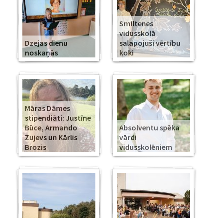
Smiltenes
vidusskolā
Dzejas dienu
salapojuši vērtību
noskaņās
koki
Māras Dāmes
stipendiāti: Justīne
Būce, Armando
Absolventu spēka
Zujevs un Kārlis
vārdi
Brozis
vidusskolēniem