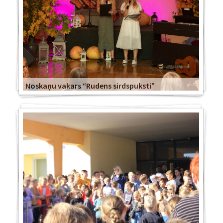
Noskaņu vakars “Rudens sirdspuksti”