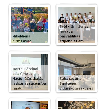
Svētki Smiltenes
novada
Miķeļdiena
pašvaldības
pirmsskolā
stipendiātiem
Martai Bērziņai –
ceļazīme uz
Nacionālās skaļās
Šaha sezona
lasīšanas sacensību
Smiltenes
finālu!
vidusskolā sākusies