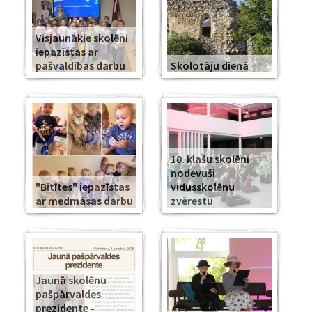
Visjaunākie skolēni
iepazīstas ar
pašvaldības darbu
Skolotāju dienā
10. klašu skolēni
nodevuši
"Bitītes" iepazīstas
vidusskolēnu
ar medmāsas darbu
zvērestu
Jaunā skolēnu
pašpārvaldes
prezidente -