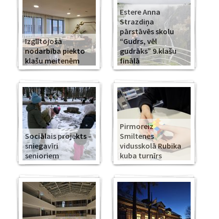
Estere Anna
Strazdiņa
pārstāvēs skolu
Izglītojoša
“Gudrs, vēl
nodarbība piekto
gudrāks” 9.klašu
klašu meitenēm
finālā
Pirmoreiz
Sociālais projekts –
Smiltenes
sniegavīri
vidusskolā Rubika
senioriem
kuba turnīrs