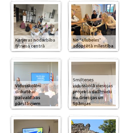
Karjeras nodarbība
No “Ulubeles”
fitnesa centrā
adoptētā mīlestība
Smiltenes
Vidusskolēni
vidusskolā viesojas
diskutē ar
projekta dalībnieki
pašvaldības
no Grieķijas un
pārstāvjiem
Spānijas