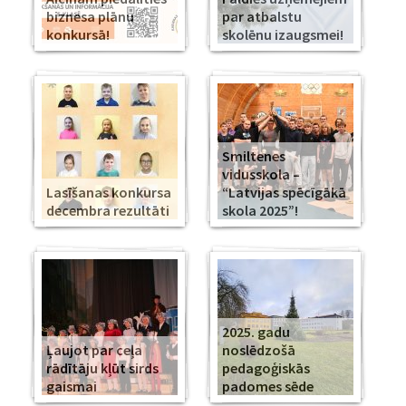
biznesa plānu
par atbalstu
konkursā!
skolēnu izaugsmei!
Smiltenes
vidusskola –
Lasīšanas konkursa
“Latvijas spēcīgākā
decembra rezultāti
skola 2025”!
2025. gadu
Ļaujot par ceļa
noslēdzošā
rādītāju kļūt sirds
pedagoģiskās
gaismai
padomes sēde