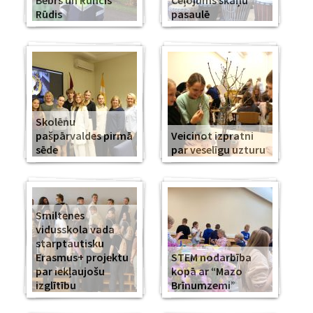
Bebrs un Runcis
Ceļojums skaņu
Rūdis
pasaulē
Skolēnu
pašpārvaldes pirmā
Veicinot izpratni
sēde
par veselīgu uzturu
Smiltenes
vidusskola vada
starptautisku
Erasmus+ projektu
STEM nodarbība
par iekļaujošu
kopā ar “Mazo
izglītību
Brīnumzemi”