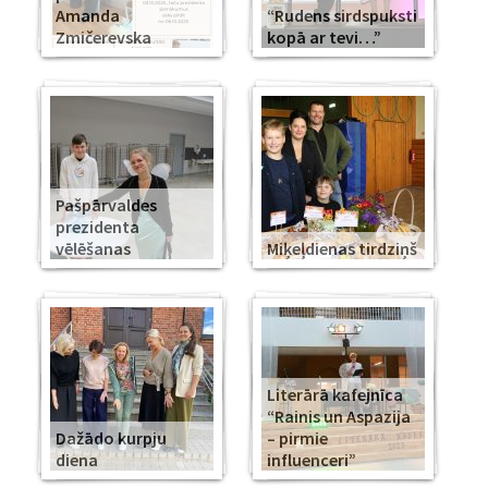
Amanda
“Rudens sirdspuksti
Zmičerevska
kopā ar tevi…”
Pašpārvaldes
prezidenta
vēlēšanas
Miķeļdienas tirdziņš
Literārā kafejnīca
“Rainis un Aspazija
Dažādo kurpju
– pirmie
diena
influenceri”