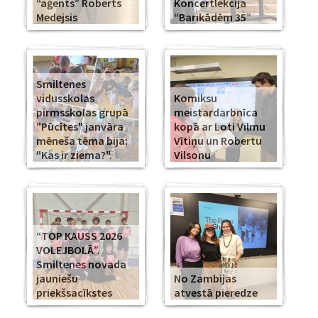
“aģents” Roberts
Koncertlekcija
Medejsis
“Barikādēm 35”
Smiltenes
vidusskolas
Komiksu
pirmsskolas grupā
meistardarbnīca
"Pūcītes" janvāra
kopā ar Loti Vilmu
mēneša tēma bija:
Vītiņu un Robertu
"Kas ir ziema?".
Vilsonu
“TOP KAUSS 2026
VOLEJBOLĀ”.
Smiltenes novada
jauniešu
No Zambijas
priekšsacīkstes
atvestā pieredze