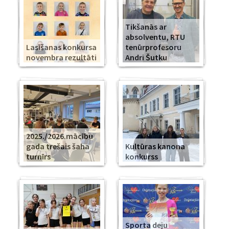
Tikšanās ar
absolventu, RTU
Lasīšanas konkursa
tenūrprofesoru
novembra rezultāti
Andri Šutku
2025./2026.mācību
gada trešais šaha
Kultūras kanona
turnīrs
konkurss
Sporta deju