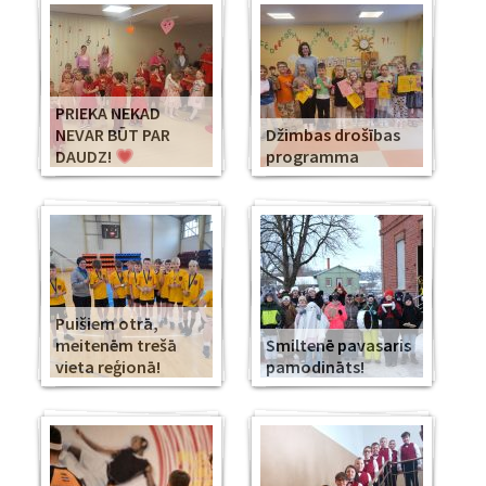
PRIEKA NEKAD
NEVAR BŪT PAR
Džimbas drošības
DAUDZ!
programma
Puišiem otrā,
meitenēm trešā
Smiltenē pavasaris
vieta reģionā!
pamodināts!