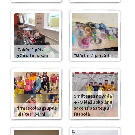
“Zaķēni” pēta
grāmatu pasauli
"Mārītes" janvārī
Smiltenes novada
4.- 9.klašu skolēnu
Pirmsskolas grupas
sacensības telpu
“Bitītes” bērni
futbolā