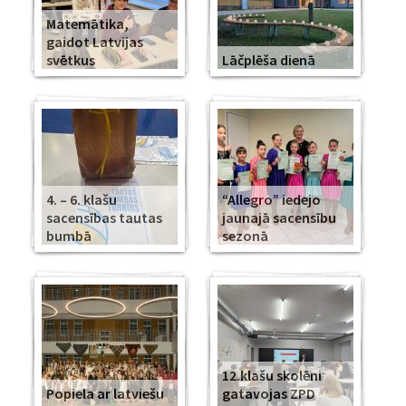
Matemātika,
gaidot Latvijas
svētkus
Lāčplēša dienā
4. – 6. klašu
“Allegro” iedejo
sacensības tautas
jaunajā sacensību
bumbā
sezonā
12.klašu skolēni
Popiela ar latviešu
gatavojas ZPD