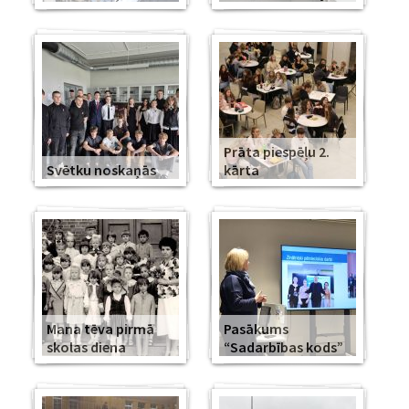
Prāta piespēļu 2.
Svētku noskaņās
kārta
Mana tēva pirmā
Pasākums
skolas diena
“Sadarbības kods”