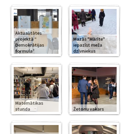
Aktualitātes
projektā “
Mazās "Mārīte"
Demokrātijas
iepazīst meža
formula”
dzīvniekus
Matemātikas
stunda
Žetonu vakars