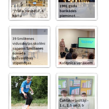
1991.gada
“Prāta piespēļu” 4.
barikādes
kārta
pieminot…
39 Smiltenes
vidusskolas skolēni
saņems Smiltenes
novada
pašvaldības
stipendijas
Kafejnīca vecākiem
Čaklākie lasītāji -
1.c, 2. b un 3. b