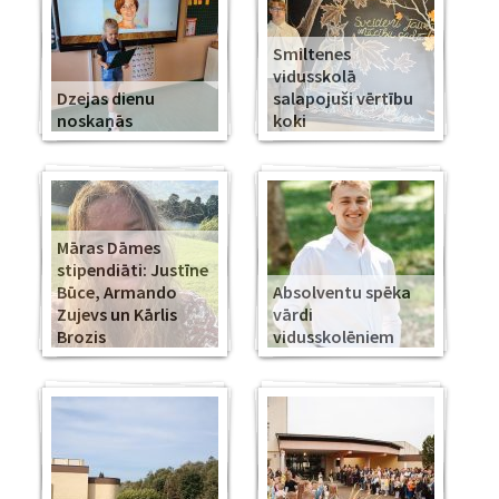
Smiltenes
vidusskolā
Dzejas dienu
salapojuši vērtību
noskaņās
koki
Māras Dāmes
stipendiāti: Justīne
Būce, Armando
Absolventu spēka
Zujevs un Kārlis
vārdi
Brozis
vidusskolēniem