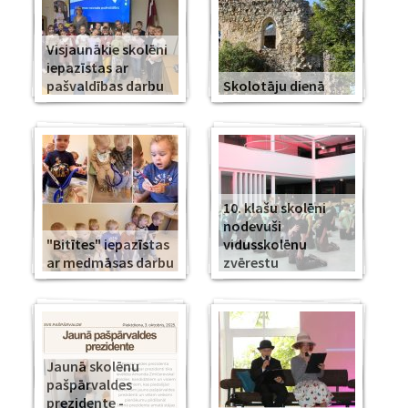
Visjaunākie skolēni
iepazīstas ar
pašvaldības darbu
Skolotāju dienā
10. klašu skolēni
nodevuši
"Bitītes" iepazīstas
vidusskolēnu
ar medmāsas darbu
zvērestu
Jaunā skolēnu
pašpārvaldes
prezidente -