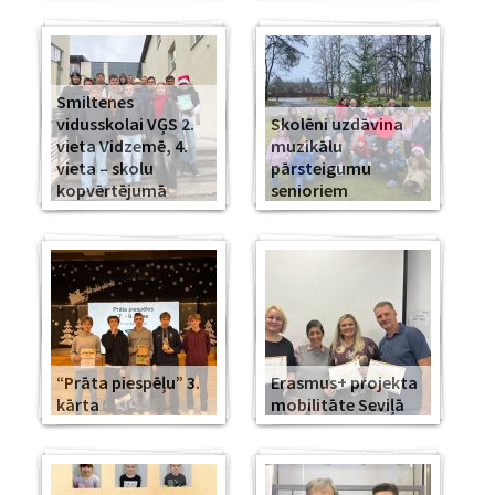
Smiltenes
vidusskolai VĢS 2.
Skolēni uzdāvina
vieta Vidzemē, 4.
muzikālu
vieta – skolu
pārsteigumu
kopvērtējumā
senioriem
“Prāta piespēļu” 3.
Erasmus+ projekta
kārta
mobilitāte Seviļā