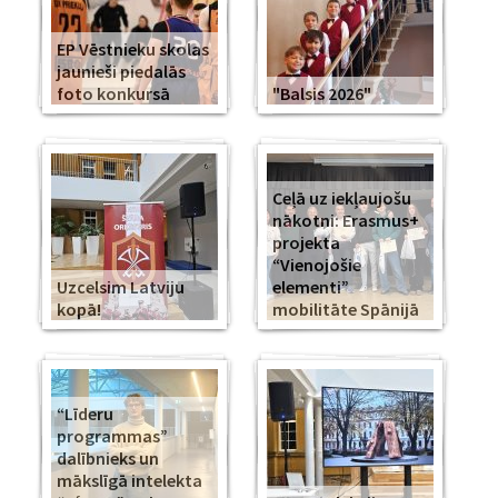
EP Vēstnieku skolas
jaunieši piedalās
foto konkursā
"Balsis 2026"
Ceļā uz iekļaujošu
nākotni: Erasmus+
projekta
“Vienojošie
Uzcelsim Latviju
elementi”
kopā!
mobilitāte Spānijā
“Līderu
programmas”
dalībnieks un
mākslīgā intelekta