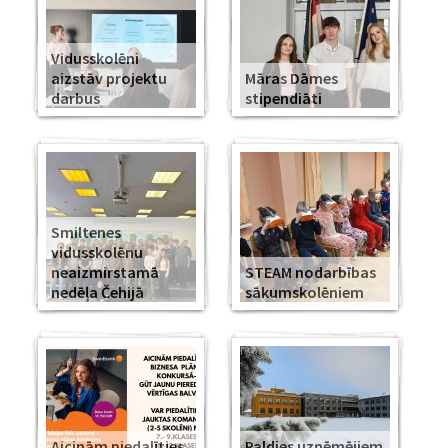
Vidusskolēni
aizstāv projektu
Māras Dāmes
darbus
stipendiāti
Smiltenes
vidusskolēnu
neaizmirstamā
STEAM nodarbības
nedēļa Čehijā
sākumskolēniem
Aicinām piedalīties
Paldies uzņēmējiem