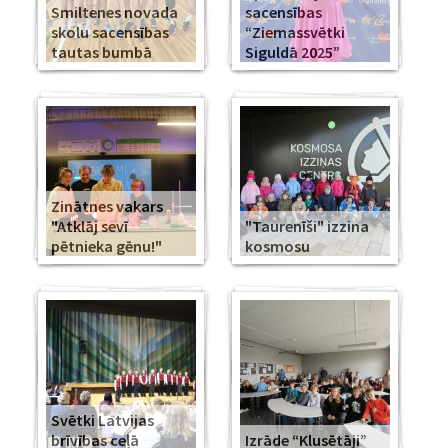
Smiltenes novada
sacensības
skolu sacensības
“Ziemassvētki
tautas bumbā
Siguldā 2025”
Zinātnes vakars
"Atklāj sevī
"Taurenīši" izzina
pētnieka gēnu!"
kosmosu
Svētki Latvijas
brīvības ceļā
Izrāde “Klusētāji”