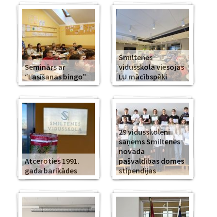
Smiltenes
Seminārs ar
vidusskolā viesojas
“Lasīšanas bingo”
LU mācībspēki
29 vidusskolēni
saņems Smiltenes
novada
Atceroties 1991.
pašvaldības domes
gada barikādes
stipendijas