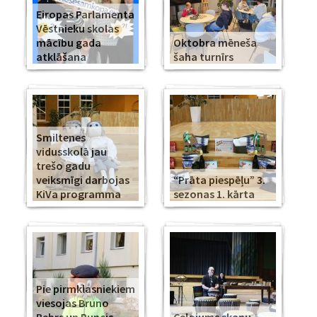
Eiropas Parlamenta
Vēstnieku skolas
mācību gada
Oktobra mēneša
atklāšana
šaha turnīrs
Smiltenes
vidusskolā jau
trešo gadu
veiksmīgi darbojas
“Prāta piespēļu” 3.
KiVa programma
sezonas 1. kārta
Pie pirmklasniekiem
viesojas Bruno