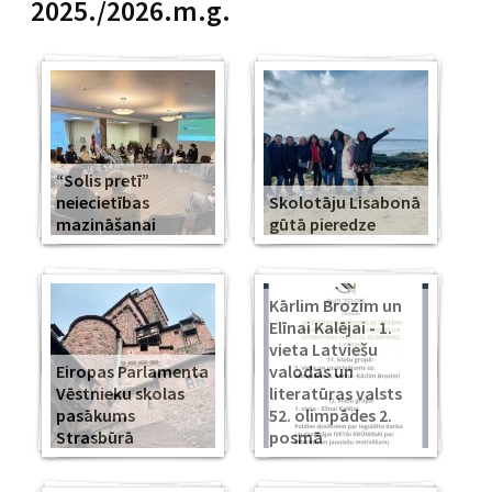
2025./2026.m.g.
“Solis pretī”
neiecietības
Skolotāju Lisabonā
mazināšanai
gūtā pieredze
Kārlim Brozim un
Elīnai Kalējai - 1.
vieta Latviešu
Eiropas Parlamenta
valodas un
Vēstnieku skolas
literatūras valsts
pasākums
52. olimpādes 2.
Strasbūrā
posmā