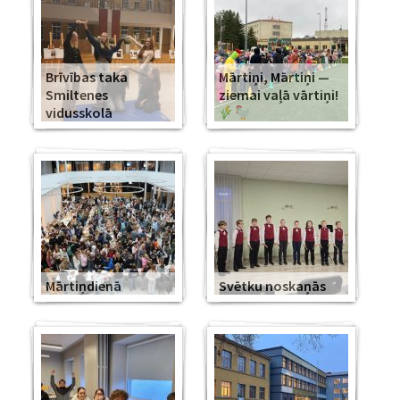
Brīvības taka
Mārtiņi, Mārtiņi —
Smiltenes
ziemai vaļā vārtiņi!
vidusskolā
Mārtiņdienā
Svētku noskaņās