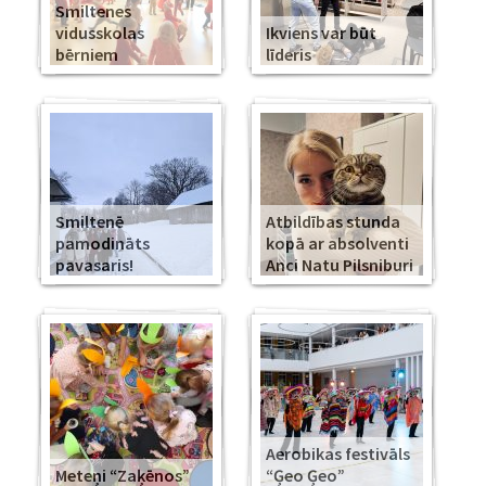
Smiltenes
vidusskolas
Ikviens var būt
bērniem
līderis
Smiltenē
Atbildības stunda
pamodināts
kopā ar absolventi
pavasaris!
Anci Natu Pilsniburi
Aerobikas festivāls
Meteņi “Zaķēnos”
“Ģeo Ģeo”