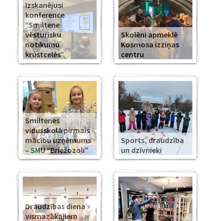
Izskanējusi
konference
“Smiltene
vēsturisku
Skolēni apmeklē
notikumu
Kosmosa izziņas
krustcelēs”
centru
Smiltenes
vidusskolā pirmais
mācību uzņēmums
Sports, draudzība
– SMU “Briežozoli”
un dzīvnieki
Draudzības diena
vismazākajiem