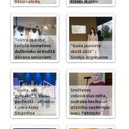
Vācu valoda
klases skolēni
Teātra pulciņa
radošā nometnes
“Gada jauniete
dalībnieku sirdssiltā
skolā 2023” –
dāvana senioriem
Sindija Jirgensone
"Gudrs, vēl
Smiltenes
gudrāks" 9. klašu
vidusskolas zelta,
pusfinālā - arī mūsu
sudraba liecību un
Estere Anna
atzinību saņēmējus
Strazdiņa
sveic Patrischa