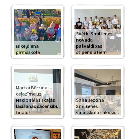
Svētki Smiltenes
novada
Miķeļdiena
pašvaldības
pirmsskolā
stipendiātiem
Martai Bērziņai –
ceļazīme uz
Nacionālās skaļās
Šaha sezona
lasīšanas sacensību
Smiltenes
finālu!
vidusskolā sākusies