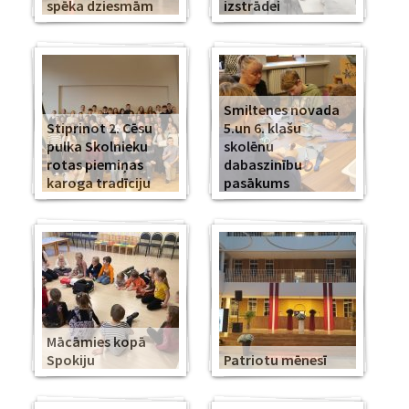
spēka dziesmām
izstrādei
Smiltenes novada
Stiprinot 2. Cēsu
5.un 6. klašu
pulka Skolnieku
skolēnu
rotas piemiņas
dabaszinību
karoga tradīciju
pasākums
Mācāmies kopā
Spokiju
Patriotu mēnesī