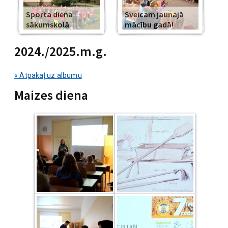
Sporta diena
Sveicam jaunajā
sākumskolā
mācību gadā!
2024./2025.m.g.
« Atpakaļ uz albumu
Maizes diena