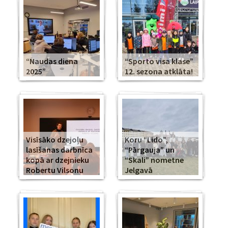
“Naudas diena
“Sporto visa klase”
2025”
12. sezona atklāta!
Visīsāko dzejoļu
Koru “Lido”,
lasīšanas darbnīca
“Pārgauja” un
kopā ar dzejnieku
“Skali” nometne
Robertu Vilsonu
Jelgavā