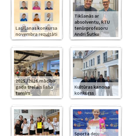
Tikšanās ar
absolventu, RTU
Lasīšanas konkursa
tenūrprofesoru
novembra rezultāti
Andri Šutku
2025./2026.mācību
gada trešais šaha
Kultūras kanona
turnīrs
konkurss
Sporta deju