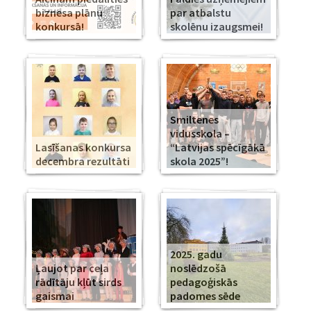
biznesa plānu
par atbalstu
konkursā!
skolēnu izaugsmei!
Smiltenes
vidusskola –
Lasīšanas konkursa
“Latvijas spēcīgākā
decembra rezultāti
skola 2025”!
2025. gadu
Ļaujot par ceļa
noslēdzošā
rādītāju kļūt sirds
pedagoģiskās
gaismai
padomes sēde