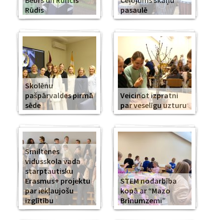
Bebrs un Runcis
Ceļojums skaņu
Rūdis
pasaulē
Skolēnu
pašpārvaldes pirmā
Veicinot izpratni
sēde
par veselīgu uzturu
Smiltenes
vidusskola vada
starptautisku
Erasmus+ projektu
STEM nodarbība
par iekļaujošu
kopā ar “Mazo
izglītību
Brīnumzemi”