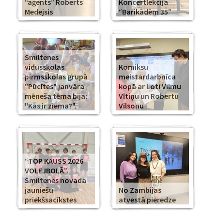
“aģents” Roberts
Koncertlekcija
Medejsis
“Barikādēm 35”
Smiltenes
vidusskolas
Komiksu
pirmsskolas grupā
meistardarbnīca
"Pūcītes" janvāra
kopā ar Loti Vilmu
mēneša tēma bija:
Vītiņu un Robertu
"Kas ir ziema?".
Vilsonu
“TOP KAUSS 2026
VOLEJBOLĀ”.
Smiltenes novada
jauniešu
No Zambijas
priekšsacīkstes
atvestā pieredze