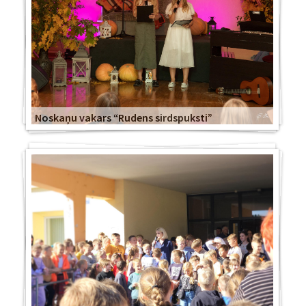
Noskaņu vakars “Rudens sirdspuksti”