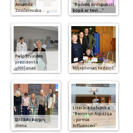
Amanda
“Rudens sirdspuksti
Zmičerevska
kopā ar tevi…”
Pašpārvaldes
prezidenta
vēlēšanas
Miķeļdienas tirdziņš
Literārā kafejnīca
“Rainis un Aspazija
Dažādo kurpju
– pirmie
diena
influenceri”