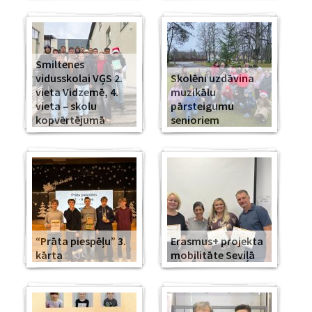
Smiltenes
vidusskolai VĢS 2.
Skolēni uzdāvina
vieta Vidzemē, 4.
muzikālu
vieta – skolu
pārsteigumu
kopvērtējumā
senioriem
“Prāta piespēļu” 3.
Erasmus+ projekta
kārta
mobilitāte Seviļā