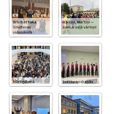
Brīvības taka
Mārtiņi, Mārtiņi —
Smiltenes
ziemai vaļā vārtiņi!
vidusskolā
Mārtiņdienā
Svētku noskaņās