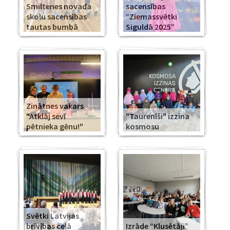
Smiltenes novada
sacensības
skolu sacensības
“Ziemassvētki
tautas bumbā
Siguldā 2025”
Zinātnes vakars
"Atklāj sevī
"Taurenīši" izzina
pētnieka gēnu!"
kosmosu
Svētki Latvijas
brīvības ceļā
Izrāde “Klusētāji”