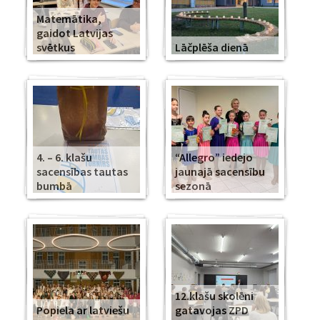
Matemātika,
gaidot Latvijas
svētkus
Lāčplēša dienā
4. – 6. klašu
“Allegro” iedejo
sacensības tautas
jaunajā sacensību
bumbā
sezonā
12.klašu skolēni
Popiela ar latviešu
gatavojas ZPD