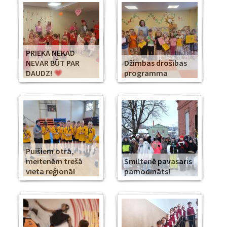
PRIEKA NEKAD
NEVAR BŪT PAR
Džimbas drošības
DAUDZ!
programma
Puišiem otrā,
meitenēm trešā
Smiltenē pavasaris
vieta reģionā!
pamodināts!