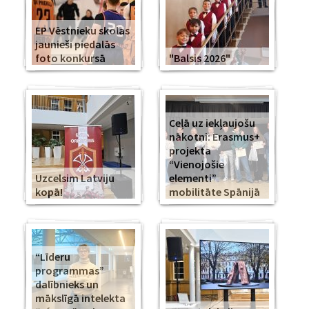
EP Vēstnieku skolas
jaunieši piedalās
foto konkursā
"Balsis 2026"
Ceļā uz iekļaujošu
nākotni: Erasmus+
projekta
“Vienojošie
Uzcelsim Latviju
elementi”
kopā!
mobilitāte Spānijā
“Līderu
programmas”
dalībnieks un
mākslīgā intelekta