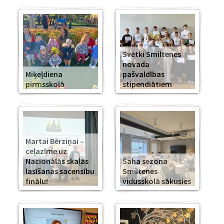
Svētki Smiltenes
novada
Miķeļdiena
pašvaldības
pirmsskolā
stipendiātiem
Martai Bērziņai –
ceļazīme uz
Nacionālās skaļās
Šaha sezona
lasīšanas sacensību
Smiltenes
finālu!
vidusskolā sākusies