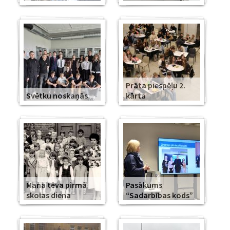
Prāta piespēļu 2.
Svētku noskaņās
kārta
Mana tēva pirmā
Pasākums
skolas diena
“Sadarbības kods”