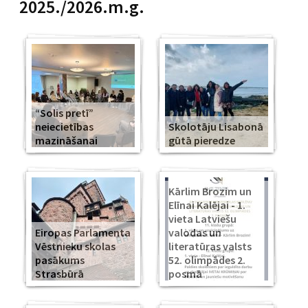
2025./2026.m.g.
“Solis pretī”
neiecietības
Skolotāju Lisabonā
mazināšanai
gūtā pieredze
Kārlim Brozim un
Elīnai Kalējai - 1.
vieta Latviešu
Eiropas Parlamenta
valodas un
Vēstnieku skolas
literatūras valsts
pasākums
52. olimpādes 2.
Strasbūrā
posmā