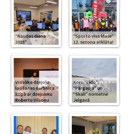
“Naudas diena
“Sporto visa klase”
2025”
12. sezona atklāta!
Visīsāko dzejoļu
Koru “Lido”,
lasīšanas darbnīca
“Pārgauja” un
kopā ar dzejnieku
“Skali” nometne
Robertu Vilsonu
Jelgavā