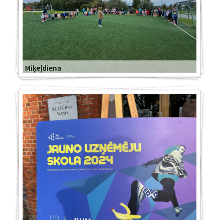
Miķeļdiena