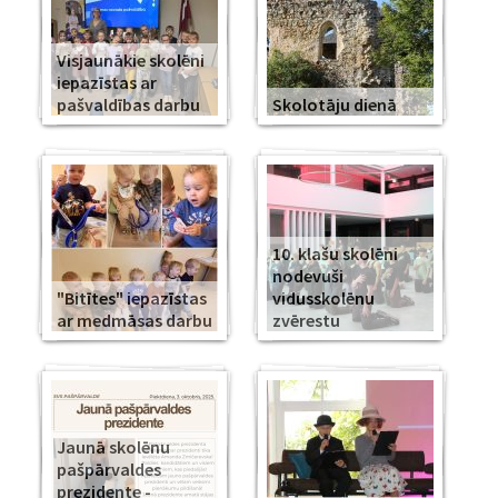
Visjaunākie skolēni
iepazīstas ar
pašvaldības darbu
Skolotāju dienā
10. klašu skolēni
nodevuši
"Bitītes" iepazīstas
vidusskolēnu
ar medmāsas darbu
zvērestu
Jaunā skolēnu
pašpārvaldes
prezidente -