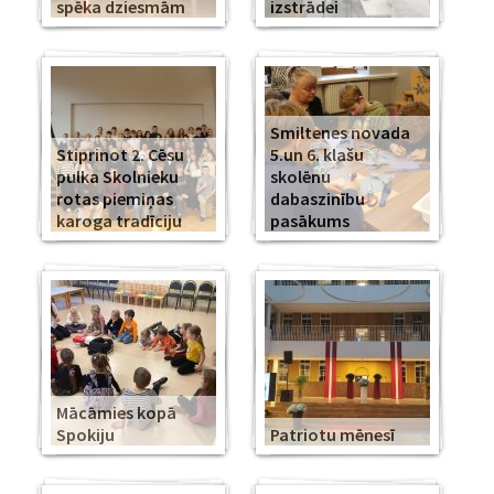
spēka dziesmām
izstrādei
Smiltenes novada
Stiprinot 2. Cēsu
5.un 6. klašu
pulka Skolnieku
skolēnu
rotas piemiņas
dabaszinību
karoga tradīciju
pasākums
Mācāmies kopā
Spokiju
Patriotu mēnesī