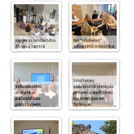
Karjeras nodarbība
No “Ulubeles”
fitnesa centrā
adoptētā mīlestība
Smiltenes
Vidusskolēni
vidusskolā viesojas
diskutē ar
projekta dalībnieki
pašvaldības
no Grieķijas un
pārstāvjiem
Spānijas