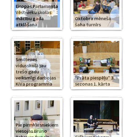
Eiropas Parlamenta
Vēstnieku skolas
mācību gada
Oktobra mēneša
atklāšana
šaha turnīrs
Smiltenes
vidusskolā jau
trešo gadu
veiksmīgi darbojas
“Prāta piespēļu” 3.
KiVa programma
sezonas 1. kārta
Pie pirmklasniekiem
viesojas Bruno