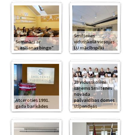
Smiltenes
Seminārs ar
vidusskolā viesojas
“Lasīšanas bingo”
LU mācībspēki
29 vidusskolēni
saņems Smiltenes
novada
Atceroties 1991.
pašvaldības domes
gada barikādes
stipendijas