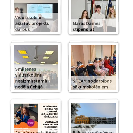
Vidusskolēni
aizstāv projektu
Māras Dāmes
darbus
stipendiāti
Smiltenes
vidusskolēnu
neaizmirstamā
STEAM nodarbības
nedēļa Čehijā
sākumskolēniem
Aicinām piedalīties
Paldies uzņēmējiem