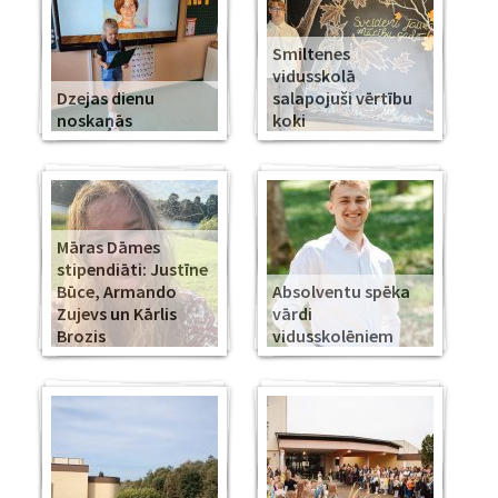
Smiltenes
vidusskolā
Dzejas dienu
salapojuši vērtību
noskaņās
koki
Māras Dāmes
stipendiāti: Justīne
Būce, Armando
Absolventu spēka
Zujevs un Kārlis
vārdi
Brozis
vidusskolēniem