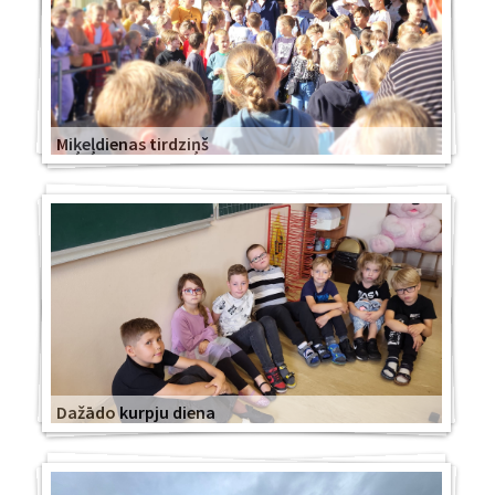
Miķeļdienas tirdziņš
Dažādo kurpju diena