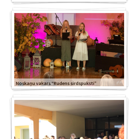
Noskaņu vakars “Rudens sirdspuksti”