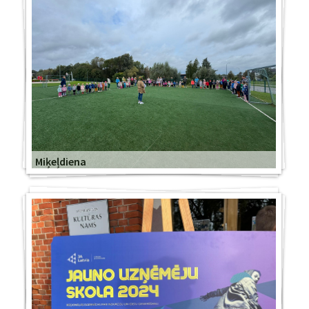
Miķeļdiena