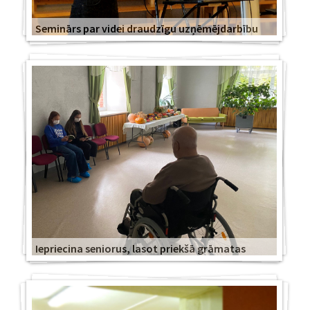
Seminārs par videi draudzīgu uzņēmējdarbību
Iepriecina seniorus, lasot priekšā grāmatas