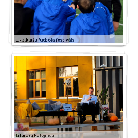
1.- 3.klašu futbola festivāls
Literārā kafejnīca