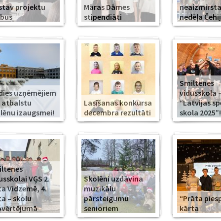
stāv projektu
Māras Dāmes
neaizmirst
rbus
stipendiāti
nedēļa Čehi
Smiltenes
dies uzņēmējiem
vidusskola 
 atbalstu
Lasīšanas konkursa
“Latvijas s
lēnu izaugsmei!
decembra rezultāti
skola 2025”!
ltenes
usskolai VĢS 2.
Skolēni uzdāvina
ta Vidzemē, 4.
muzikālu
ta – skolu
pārsteigumu
“Prāta piesp
pvērtējumā
senioriem
kārta