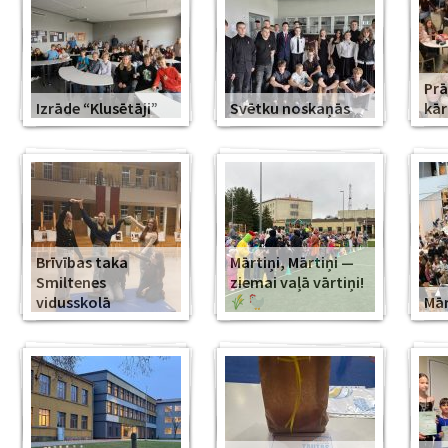
Prā
Izrāde “Klusētāji”
Svētku noskaņās
kār
Brīvības taka
Mārtiņi, Mārtiņi —
Smiltenes
ziemai vaļā vārtiņi!
vidusskolā
Mār