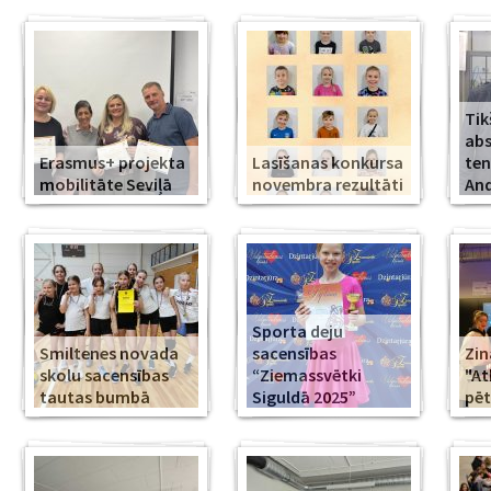
Tik
abs
Erasmus+ projekta
Lasīšanas konkursa
ten
mobilitāte Seviļā
novembra rezultāti
And
Sporta deju
Smiltenes novada
sacensības
Zin
skolu sacensības
“Ziemassvētki
"At
tautas bumbā
Siguldā 2025”
pēt