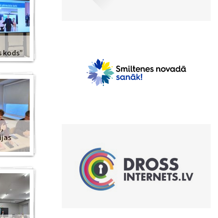
s kods”
,
ijas