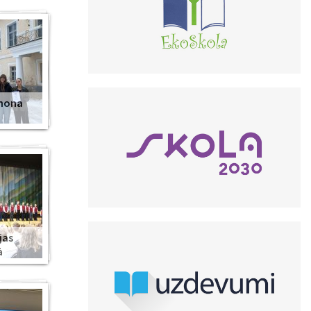
anona
jas
ā