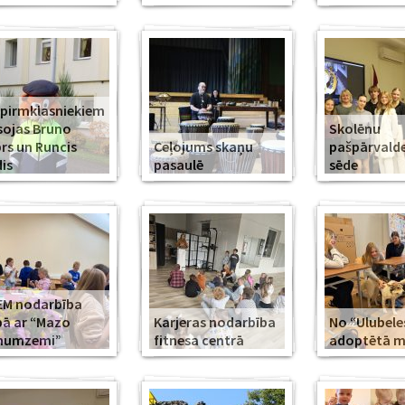
 pirmklasniekiem
sojas Bruno
Skolēnu
rs un Runcis
Ceļojums skaņu
pašpārvald
is
pasaulē
sēde
EM nodarbība
ā ar “Mazo
Karjeras nodarbība
No “Ulubele
īnumzemi”
fitnesa centrā
adoptētā mī