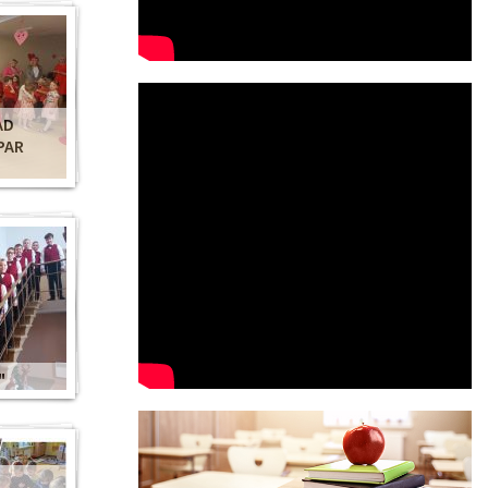
AD
PAR
"