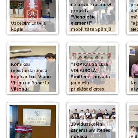
nākotni: Erasmus+
pr
projekta
dal
“Vienojošie
māk
Uzcelsim Latviju
elementi”
“aģ
kopā!
mobilitāte Spānijā
Med
Komiksu
“TOP KAUSS 2026
meistardarbnīca
VOLEJBOLĀ”.
kopā ar Loti Vilmu
Smiltenes novada
Vītiņu un Robertu
jauniešu
No 
Vilsonu
priekšsacīkstes
atv
29 vidusskolēni
saņems Smiltenes
novada
Vid