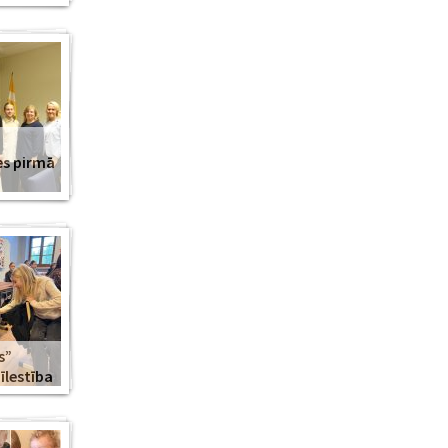
es pirmā
s”
lestība