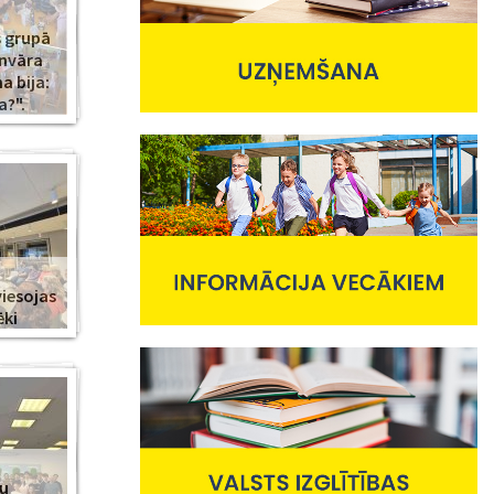
s grupā
anvāra
 bija:
a?".
viesojas
ēki
nu