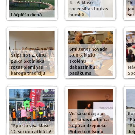
4. – 6. klašu
“Al
sacensības tautas
jau
Lāčplēša dienā
bumbā
se
Smiltenes novada
Stiprinot 2. Cēsu
5.un 6. klašu
pulka Skolnieku
skolēnu
rotas piemiņas
dabaszinību
Mā
karoga tradīciju
pasākums
Spo
Visīsāko dzejoļu
Kor
lasīšanas darbnīca
“Pā
“Sporto visa klase”
kopā ar dzejnieku
“Sk
12. sezona atklāta!
Robertu Vilsonu
Jel