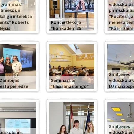
ogrammas”
vidusskolas
ībnieks un
pirmsskola
slīgā intelekta
"Pūcītes" j
ents” Roberts
Koncertlekcija
mēneša tēma
ejsis
“Barikādēm 35”
"Kas ir ziem
Smiltenes
Zambijas
Seminārs ar
vidusskolā 
estā pieredze
“Lasīšanas bingo”
LU mācībsp
Smiltenes
usskolēni
vidusskolē