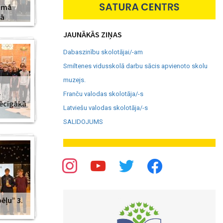
amā
jā
JAUNĀKĀS ZIŅAS
Dabaszinību skolotājai/-am
Smiltenes vidusskolā darbu sācis apvienoto skolu
muzejs.
–
Franču valodas skolotāja/-s
pēcīgākā
Latviešu valodas skolotāja/-s
SALIDOJUMS
ēļu” 3.