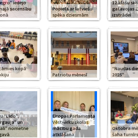
legro” iedejo
12.klašu sko
najā sacensību
Popiela ar latviešu
gatavojas 
zonā
spēka dziesmām
izstrādei
cāmies kopā
“Naudas di
kiju
Patriotu mēnesī
2025”
u “Lido”,
Eiropas Parlamenta
rgauja” un
Vēstnieku skolas
ali” nometne
mācību gada
Oktobra m
gavā
atklāšana
šaha turnīr