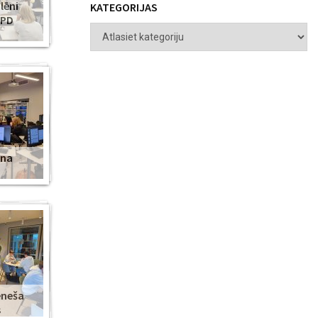
lēni
KATEGORIJAS
ZPD
ena
ēneša
s