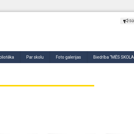
Sūt
bliotēka
Par skolu
Foto galerijas
Biedrība “MĒS SKOLA