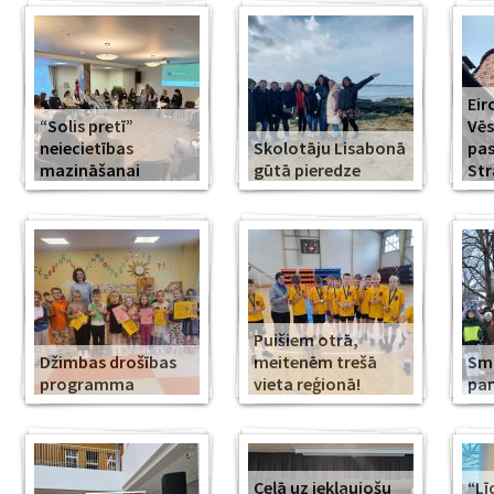
Eir
“Solis pretī”
Vēs
neiecietības
Skolotāju Lisabonā
pa
mazināšanai
gūtā pieredze
Str
Puišiem otrā,
Džimbas drošības
meitenēm trešā
Smi
programma
vieta reģionā!
pa
Ceļā uz iekļaujošu
“Lī