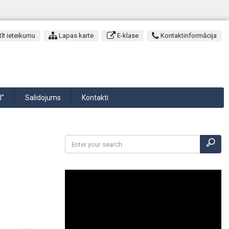
īt ieteikumu
Lapas karte
E-klase
Kontaktinformācija
I”
Salidojums
Kontakti