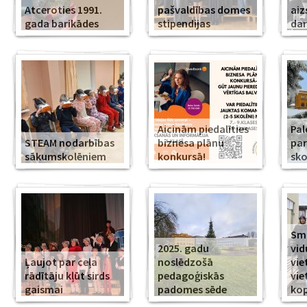
Atceroties 1991.
pašvaldības domes
aiz
gada barikādes
stipendijas
da
Aicinām piedalīties
Pal
STEAM nodarbības
biznesa plānu
par
sākumskolēniem
konkursā!
sko
Smi
2025. gadu
vid
Ļaujot par ceļa
noslēdzošā
vie
rādītāju kļūt sirds
pedagoģiskās
vie
gaismai
padomes sēde
ko