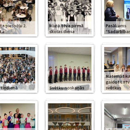
ta piespēļu 2.
Mana tēva pirmā
Pasākums
ta
skolas diena
“Sadarbība
Matemātika
gaidot Latv
tiņdienā
Svētku noskaņās
svētkus