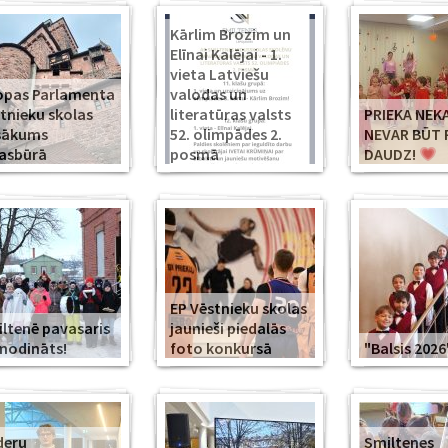
Kārlim Brozim un
Elīnai Kalējai - 1.
vieta Latviešu
opas Parlamenta
valodas un
tnieku skolas
literatūras valsts
PRIEKA NEK
sākums
52. olimpādes 2.
NEVAR BŪT 
asbūrā
posmā
DAUDZ!
EP Vēstnieku skolas
ltenē pavasaris
jaunieši piedalās
modināts!
foto konkursā
"Balsis 2026
deru
Smiltenes