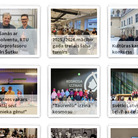
šanās ar
olventu, RTU
2025./2026.mācību
ūrprofesoru
gada trešais šaha
Kultūras k
ri Šutku
turnīrs
konkurss
ātnes vakars
klāj sevī
"Taurenīši" izzina
Svētki Latvi
nieka gēnu!"
kosmosu
brīvības ceļ