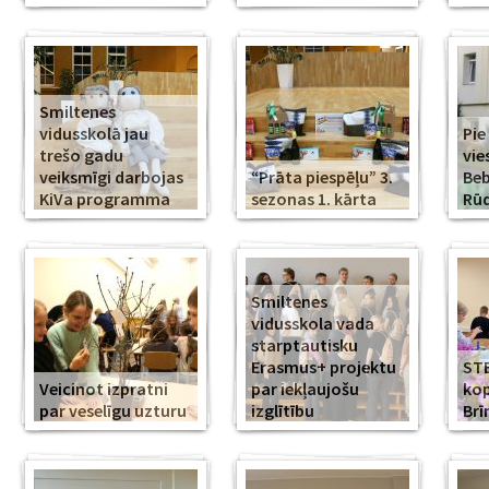
Smiltenes
vidusskolā jau
Pie
trešo gadu
vie
veiksmīgi darbojas
“Prāta piespēļu” 3.
Beb
KiVa programma
sezonas 1. kārta
Rūd
Smiltenes
vidusskola vada
starptautisku
Erasmus+ projektu
ST
Veicinot izpratni
par iekļaujošu
kop
par veselīgu uzturu
izglītību
Br