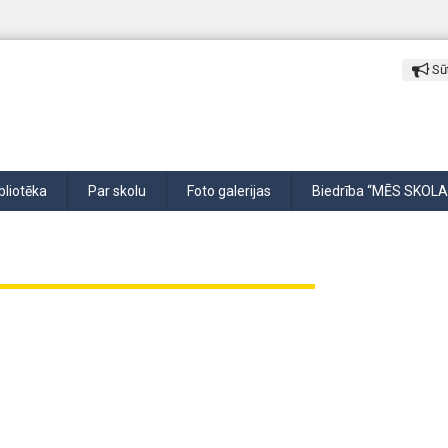
Sūt
bliotēka
Par skolu
Foto galerijas
Biedrība “MĒS SKOLA