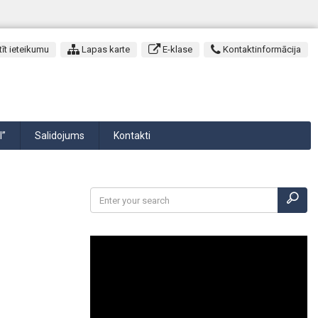
īt ieteikumu
Lapas karte
E-klase
Kontaktinformācija
I”
Salidojums
Kontakti