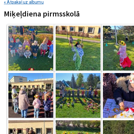
« Atpakaļ uz albumu
Miķeļdiena pirmsskolā