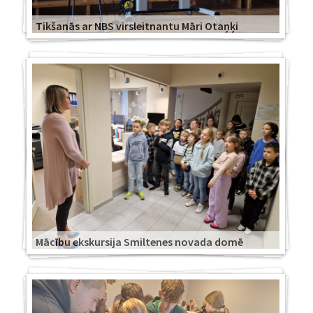
Tikšanās ar NBS virsleitnantu Māri Otaņķi
Mācību ekskursija Smiltenes novada domē