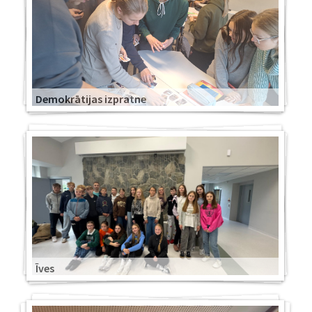
Demokrātijas izpratne
Īves