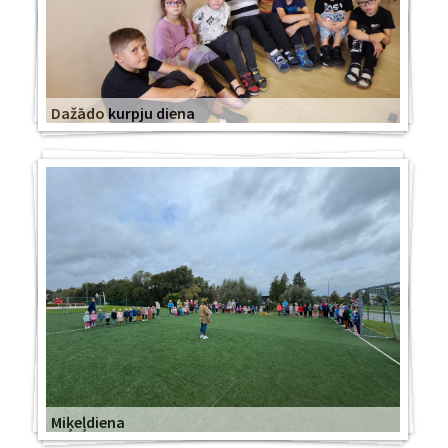
Dažādo kurpju diena
Miķeļdiena