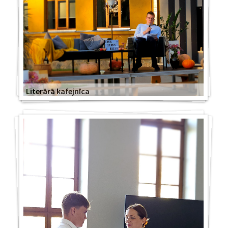
Literārā kafejnīca