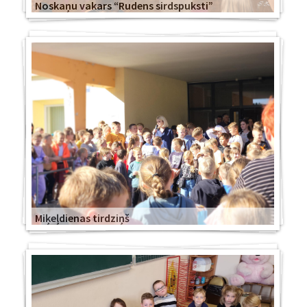
Noskaņu vakars “Rudens sirdspuksti”
Miķeļdienas tirdziņš