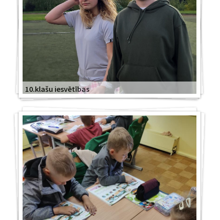
10.klašu iesvētības