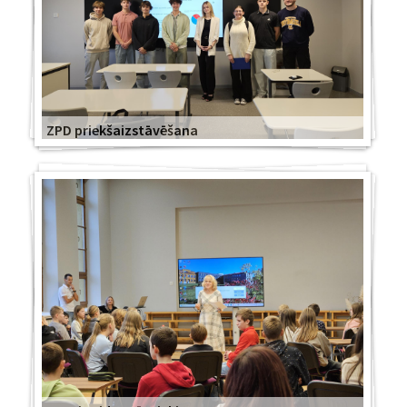
ZPD priekšaizstāvēšana