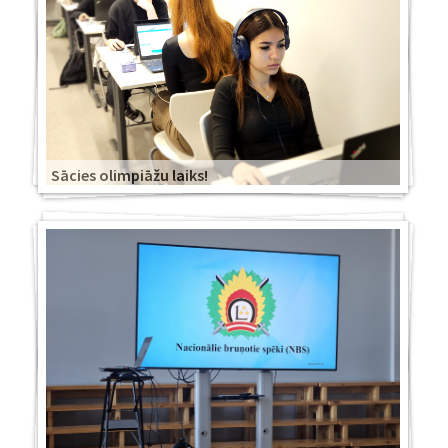
Sācies olimpiāžu laiks!