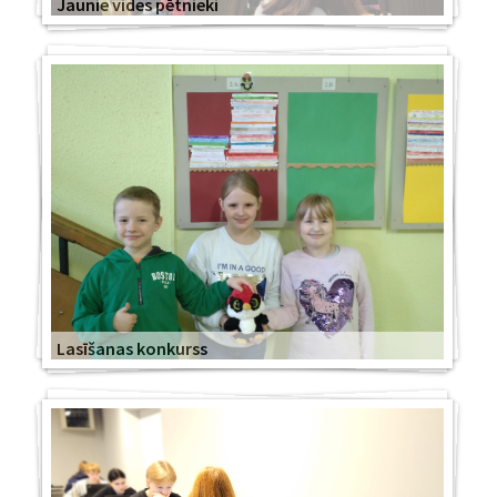
Jaunie vides pētnieki
Lasīšanas konkurss