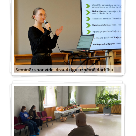
Seminārs par videi draudzīgu uzņēmējdarbību