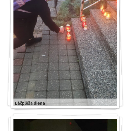
Lāčplēša diena