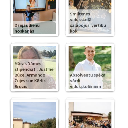
Smiltenes
vidusskolā
Dzejas dienu
salapojuši vērtību
noskaņās
koki
Māras Dāmes
stipendiāti: Justīne
Būce, Armando
Absolventu spēka
Zujevs un Kārlis
vārdi
Brozis
vidusskolēniem