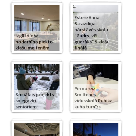
Estere Anna
Strazdiņa
pārstāvēs skolu
Izglītojoša
“Gudrs, vēl
nodarbība piekto
gudrāks” 9.klašu
klašu meitenēm
finālā
Pirmoreiz
Sociālais projekts –
Smiltenes
sniegavīri
vidusskolā Rubika
senioriem
kuba turnīrs