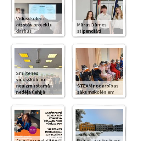
Vidusskolēni
aizstāv projektu
Māras Dāmes
darbus
stipendiāti
Smiltenes
vidusskolēnu
neaizmirstamā
STEAM nodarbības
nedēļa Čehijā
sākumskolēniem
Aicinām piedalīties
Paldies uzņēmējiem