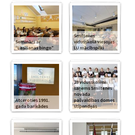
Smiltenes
Seminārs ar
vidusskolā viesojas
“Lasīšanas bingo”
LU mācībspēki
29 vidusskolēni
saņems Smiltenes
novada
Atceroties 1991.
pašvaldības domes
gada barikādes
stipendijas