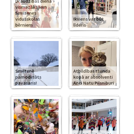
Draudzības diena
vismazākajiem
Smiltenes
vidusskolas
Ikviens var būt
bērniem
līderis
Smiltenē
Atbildības stunda
pamodināts
kopā ar absolventi
pavasaris!
Anci Natu Pilsniburi