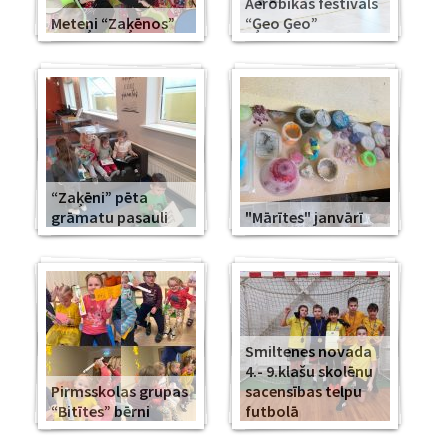
Aerobikas festivāls
Meteņi “Zaķēnos”
“Ģeo Ģeo”
“Zaķēni” pēta
grāmatu pasauli
"Mārītes" janvārī
Smiltenes novada
4.- 9.klašu skolēnu
Pirmsskolas grupas
sacensības telpu
“Bitītes” bērni
futbolā