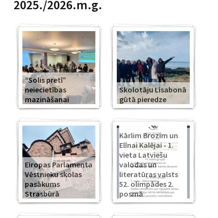
2025./2026.m.g.
“Solis pretī”
neiecietības
Skolotāju Lisabonā
mazināšanai
gūtā pieredze
Kārlim Brozim un
Elīnai Kalējai - 1.
vieta Latviešu
Eiropas Parlamenta
valodas un
Vēstnieku skolas
literatūras valsts
pasākums
52. olimpādes 2.
Strasbūrā
posmā