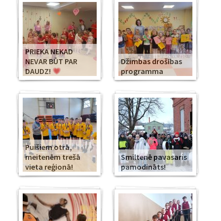
PRIEKA NEKAD
NEVAR BŪT PAR
Džimbas drošības
DAUDZ!
programma
Puišiem otrā,
meitenēm trešā
Smiltenē pavasaris
vieta reģionā!
pamodināts!