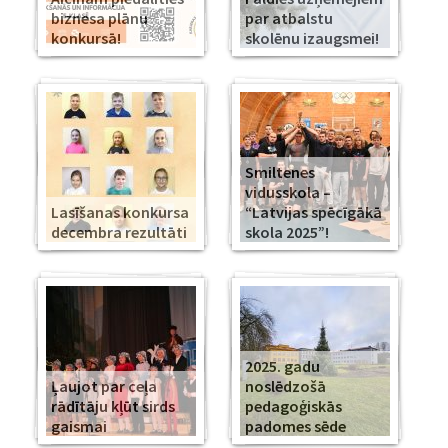
biznesa plānu
par atbalstu
konkursā!
skolēnu izaugsmei!
Smiltenes
vidusskola –
Lasīšanas konkursa
“Latvijas spēcīgākā
decembra rezultāti
skola 2025”!
2025. gadu
Ļaujot par ceļa
noslēdzošā
rādītāju kļūt sirds
pedagoģiskās
gaismai
padomes sēde