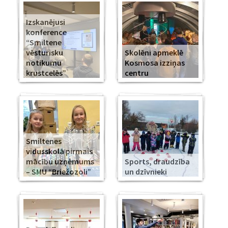
Izskanējusi
konference
“Smiltene
vēsturisku
Skolēni apmeklē
notikumu
Kosmosa izziņas
krustcelēs”
centru
Smiltenes
vidusskolā pirmais
mācību uzņēmums
Sports, draudzība
– SMU “Briežozoli”
un dzīvnieki