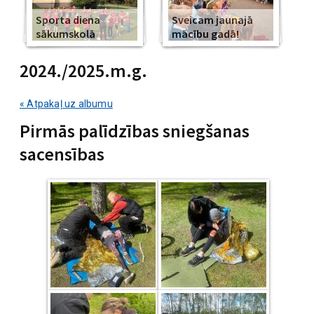
Sporta diena
Sveicam jaunajā
sākumskolā
mācību gadā!
2024./2025.m.g.
« Atpakaļ uz albumu
Pirmās palīdzības sniegšanas
sacensības