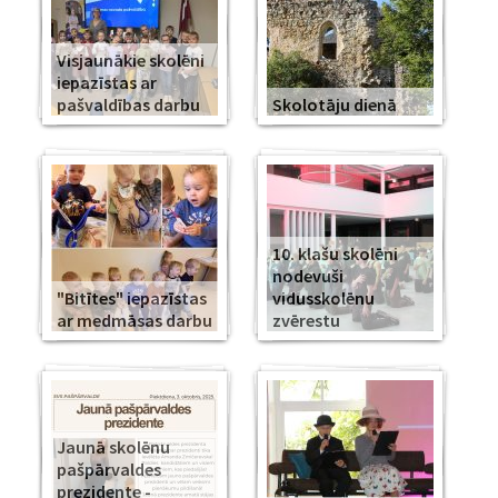
Visjaunākie skolēni
iepazīstas ar
pašvaldības darbu
Skolotāju dienā
10. klašu skolēni
nodevuši
"Bitītes" iepazīstas
vidusskolēnu
ar medmāsas darbu
zvērestu
Jaunā skolēnu
pašpārvaldes
prezidente -