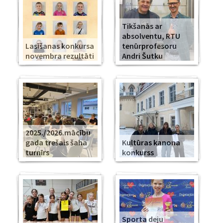
Tikšanās ar
absolventu, RTU
Lasīšanas konkursa
tenūrprofesoru
novembra rezultāti
Andri Šutku
2025./2026.mācību
gada trešais šaha
Kultūras kanona
turnīrs
konkurss
Sporta deju