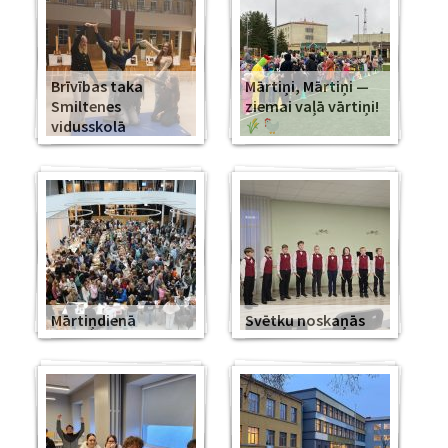
Brīvības taka
Mārtiņi, Mārtiņi —
Smiltenes
ziemai vaļā vārtiņi!
vidusskolā
Mārtiņdienā
Svētku noskaņās