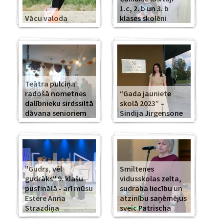
1.c, 2. b un 3. b
Vācu valoda
klases skolēni
Teātra pulciņa
radošā nometnes
“Gada jauniete
dalībnieku sirdssiltā
skolā 2023” –
dāvana senioriem
Sindija Jirgensone
"Gudrs, vēl
Smiltenes
gudrāks" 9. klašu
vidusskolas zelta,
pusfinālā - arī mūsu
sudraba liecību un
Estere Anna
atzinību saņēmējus
Strazdiņa
sveic Patrischa