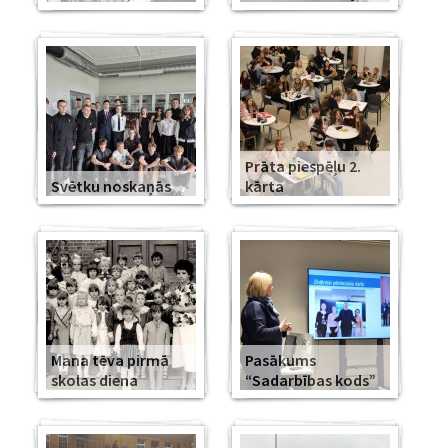
Prāta piespēļu 2.
Svētku noskaņās
kārta
Mana tēva pirmā
Pasākums
skolas diena
“Sadarbības kods”