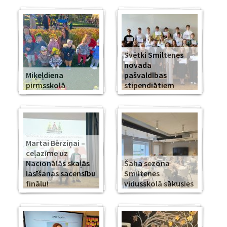
Svētki Smiltenes
novada
Miķeļdiena
pašvaldības
pirmsskolā
stipendiātiem
Martai Bērziņai –
ceļazīme uz
Nacionālās skaļās
Šaha sezona
lasīšanas sacensību
Smiltenes
finālu!
vidusskolā sākusies