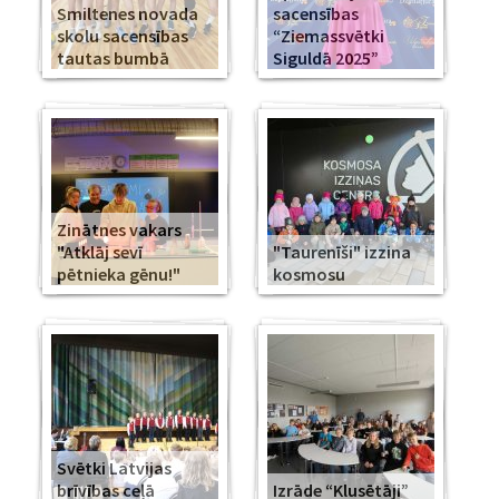
Smiltenes novada
sacensības
skolu sacensības
“Ziemassvētki
tautas bumbā
Siguldā 2025”
Zinātnes vakars
"Atklāj sevī
"Taurenīši" izzina
pētnieka gēnu!"
kosmosu
Svētki Latvijas
brīvības ceļā
Izrāde “Klusētāji”