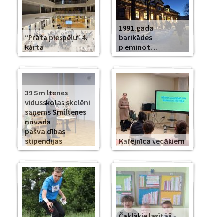
1991.gada
“Prāta piespēļu” 4.
barikādes
kārta
pieminot…
39 Smiltenes
vidusskolas skolēni
saņems Smiltenes
novada
pašvaldības
stipendijas
Kafejnīca vecākiem
Čaklākie lasītāji -