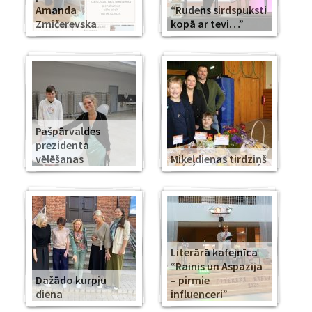
Amanda
“Rudens sirdspuksti
Zmičerevska
kopā ar tevi…”
Pašpārvaldes
prezidenta
vēlēšanas
Miķeļdienas tirdziņš
Literārā kafejnīca
“Rainis un Aspazija
Dažādo kurpju
– pirmie
diena
influenceri”