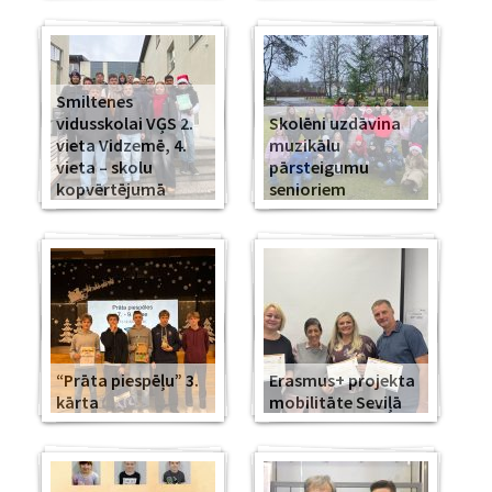
Smiltenes
vidusskolai VĢS 2.
Skolēni uzdāvina
vieta Vidzemē, 4.
muzikālu
vieta – skolu
pārsteigumu
kopvērtējumā
senioriem
“Prāta piespēļu” 3.
Erasmus+ projekta
kārta
mobilitāte Seviļā