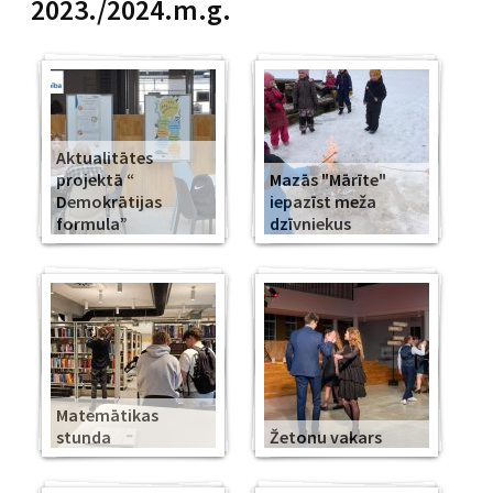
2023./2024.m.g.
Aktualitātes
projektā “
Mazās "Mārīte"
Demokrātijas
iepazīst meža
formula”
dzīvniekus
Matemātikas
stunda
Žetonu vakars