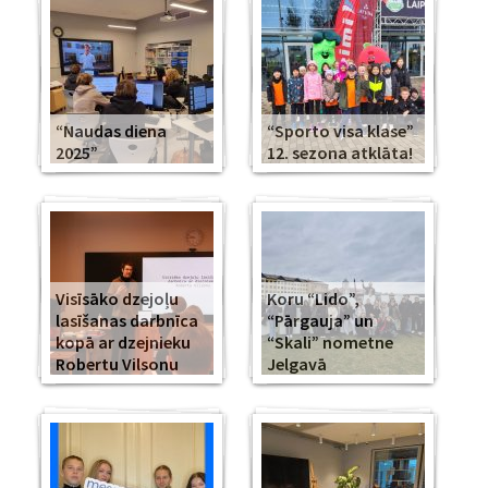
“Naudas diena
“Sporto visa klase”
2025”
12. sezona atklāta!
Visīsāko dzejoļu
Koru “Lido”,
lasīšanas darbnīca
“Pārgauja” un
kopā ar dzejnieku
“Skali” nometne
Robertu Vilsonu
Jelgavā