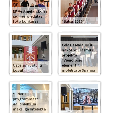
EP Vēstnieku skolas
jaunieši piedalās
foto konkursā
"Balsis 2026"
Ceļā uz iekļaujošu
nākotni: Erasmus+
projekta
“Vienojošie
Uzcelsim Latviju
elementi”
kopā!
mobilitāte Spānijā
“Līderu
programmas”
dalībnieks un
mākslīgā intelekta