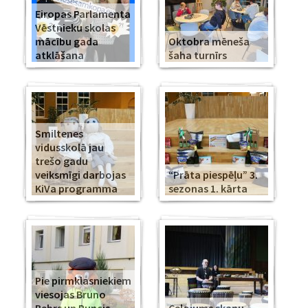
Eiropas Parlamenta
Vēstnieku skolas
mācību gada
Oktobra mēneša
atklāšana
šaha turnīrs
Smiltenes
vidusskolā jau
trešo gadu
veiksmīgi darbojas
“Prāta piespēļu” 3.
KiVa programma
sezonas 1. kārta
Pie pirmklasniekiem
viesojas Bruno