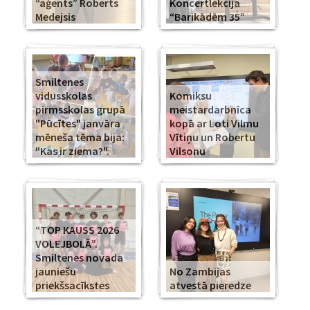
“aģents” Roberts
Koncertlekcija
Medejsis
“Barikādēm 35”
Smiltenes
vidusskolas
Komiksu
pirmsskolas grupā
meistardarbnīca
"Pūcītes" janvāra
kopā ar Loti Vilmu
mēneša tēma bija:
Vītiņu un Robertu
"Kas ir ziema?".
Vilsonu
“TOP KAUSS 2026
VOLEJBOLĀ”.
Smiltenes novada
jauniešu
No Zambijas
priekšsacīkstes
atvestā pieredze