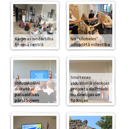
Karjeras nodarbība
No “Ulubeles”
fitnesa centrā
adoptētā mīlestība
Smiltenes
Vidusskolēni
vidusskolā viesojas
diskutē ar
projekta dalībnieki
pašvaldības
no Grieķijas un
pārstāvjiem
Spānijas