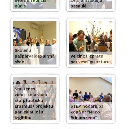
Bebrs un Runcis
Ceļojums skaņu
Rūdis
pasaulē
Skolēnu
pašpārvaldes pirmā
Veicinot izpratni
sēde
par veselīgu uzturu
Smiltenes
vidusskola vada
starptautisku
Erasmus+ projektu
STEM nodarbība
par iekļaujošu
kopā ar “Mazo
izglītību
Brīnumzemi”