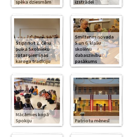
spēka dziesmām
izstrādei
Smiltenes novada
Stiprinot 2. Cēsu
5.un 6. klašu
pulka Skolnieku
skolēnu
rotas piemiņas
dabaszinību
karoga tradīciju
pasākums
Mācāmies kopā
Spokiju
Patriotu mēnesī