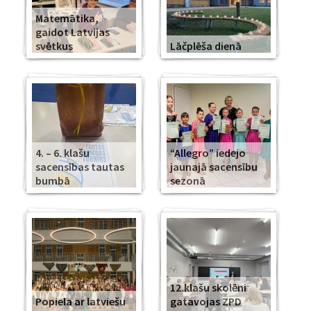
Matemātika,
gaidot Latvijas
svētkus
Lāčplēša dienā
4. – 6. klašu
“Allegro” iedejo
sacensības tautas
jaunajā sacensību
bumbā
sezonā
12.klašu skolēni
Popiela ar latviešu
gatavojas ZPD