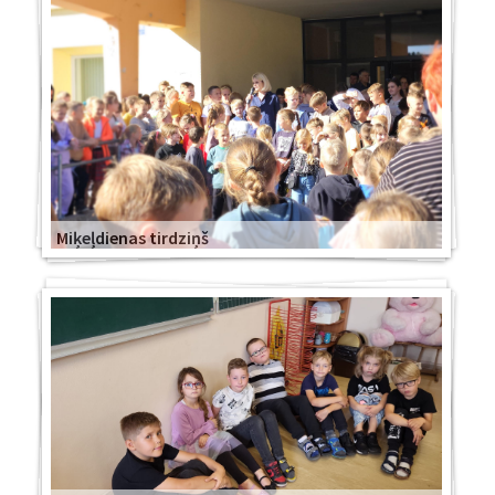
Miķeļdienas tirdziņš