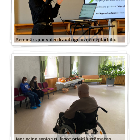
Seminārs par videi draudzīgu uzņēmējdarbību
Iepriecina seniorus, lasot priekšā grāmatas