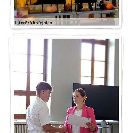
Literārā kafejnīca