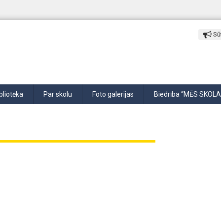
Sūt
bliotēka
Par skolu
Foto galerijas
Biedrība “MĒS SKOLA