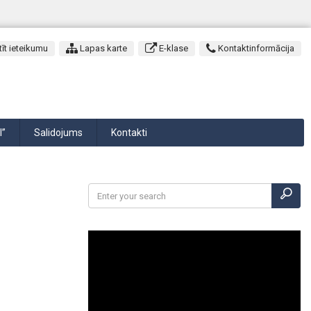
īt ieteikumu
Lapas karte
E-klase
Kontaktinformācija
I”
Salidojums
Kontakti