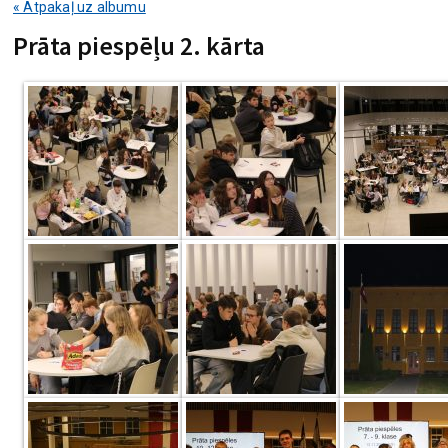
« Atpakaļ uz albumu
Prāta piespēļu 2. kārta