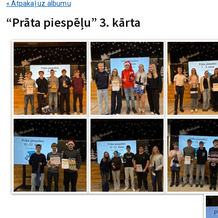
« Atpakaļ uz albumu
“Prāta piespēļu” 3. kārta