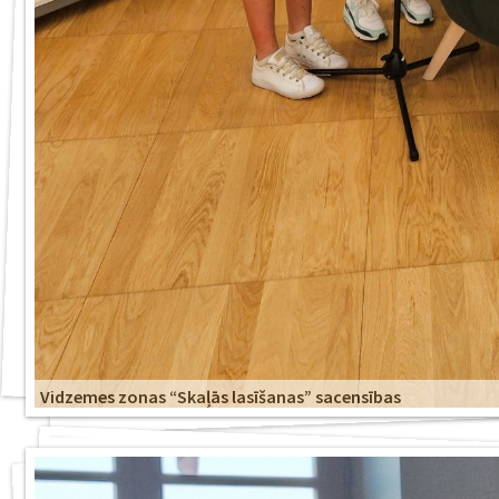
Vidzemes zonas “Skaļās lasīšanas” sacensības