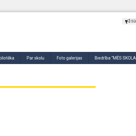
Sūt
bliotēka
Par skolu
Foto galerijas
Biedrība “MĒS SKOLA