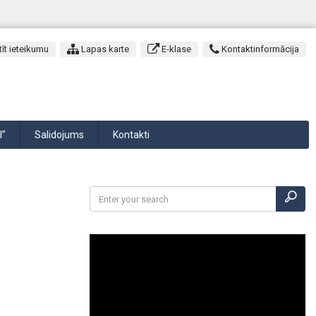
īt ieteikumu
Lapas karte
E-klase
Kontaktinformācija
I”
Salidojums
Kontakti