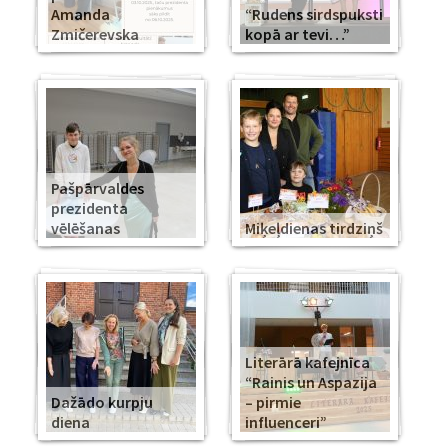
Amanda
“Rudens sirdspuksti
Zmičerevska
kopā ar tevi…”
Pašpārvaldes
prezidenta
vēlēšanas
Miķeļdienas tirdziņš
Literārā kafejnīca
“Rainis un Aspazija
Dažādo kurpju
– pirmie
diena
influenceri”