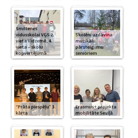
Smiltenes
vidusskolai VĢS 2.
Skolēni uzdāvina
vieta Vidzemē, 4.
muzikālu
vieta – skolu
pārsteigumu
kopvērtējumā
senioriem
“Prāta piespēļu” 3.
Erasmus+ projekta
kārta
mobilitāte Seviļā