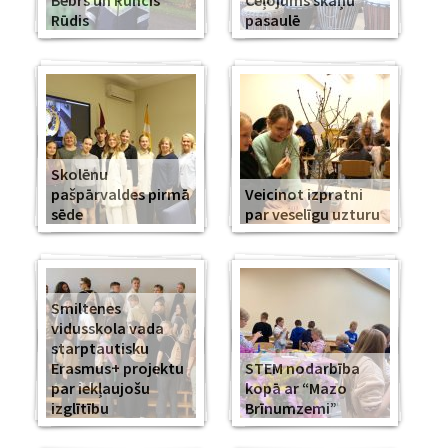
Bebrs un Runcis
Ceļojums skaņu
Rūdis
pasaulē
Skolēnu
pašpārvaldes pirmā
Veicinot izpratni
sēde
par veselīgu uzturu
Smiltenes
vidusskola vada
starptautisku
Erasmus+ projektu
STEM nodarbība
par iekļaujošu
kopā ar “Mazo
izglītību
Brīnumzemi”