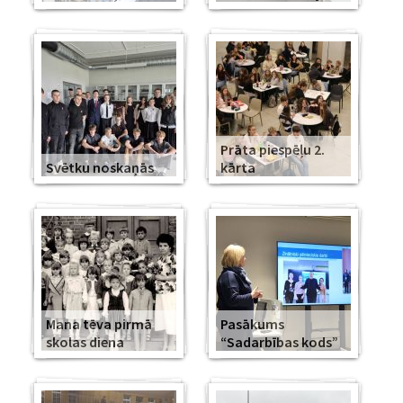
Prāta piespēļu 2.
Svētku noskaņās
kārta
Mana tēva pirmā
Pasākums
skolas diena
“Sadarbības kods”