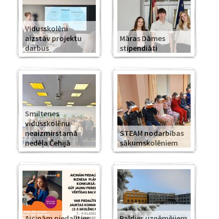
Vidusskolēni
aizstāv projektu
Māras Dāmes
darbus
stipendiāti
Smiltenes
vidusskolēnu
neaizmirstamā
STEAM nodarbības
nedēļa Čehijā
sākumskolēniem
Aicinām piedalīties
Paldies uzņēmējiem