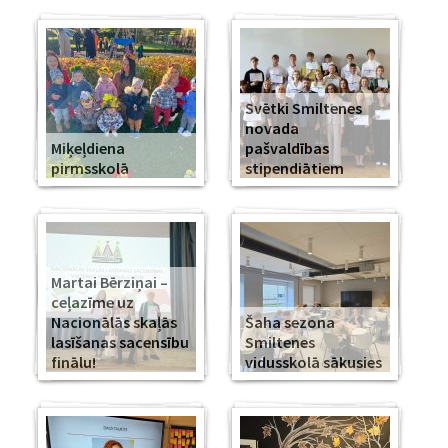
Svētki Smiltenes
novada
Miķeļdiena
pašvaldības
pirmsskolā
stipendiātiem
Martai Bērziņai –
ceļazīme uz
Nacionālās skaļās
Šaha sezona
lasīšanas sacensību
Smiltenes
finālu!
vidusskolā sākusies