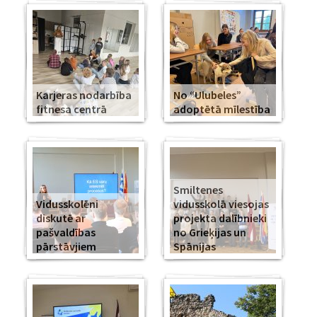
Karjeras nodarbība
No “Ulubeles”
fitnesa centrā
adoptētā mīlestība
Smiltenes
Vidusskolēni
vidusskolā viesojas
diskutē ar
projekta dalībnieki
pašvaldības
no Grieķijas un
pārstāvjiem
Spānijas