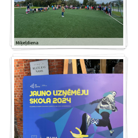
Miķeļdiena