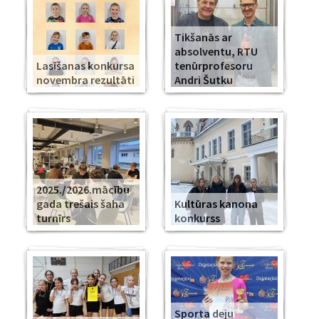
Tikšanās ar
absolventu, RTU
Lasīšanas konkursa
tenūrprofesoru
novembra rezultāti
Andri Šutku
2025./2026.mācību
gada trešais šaha
Kultūras kanona
turnīrs
konkurss
Sporta deju