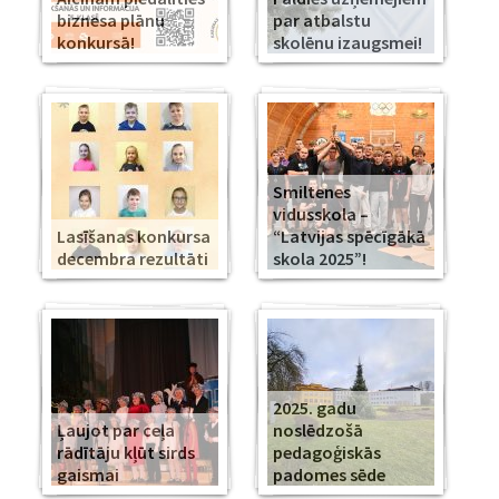
biznesa plānu
par atbalstu
konkursā!
skolēnu izaugsmei!
Smiltenes
vidusskola –
Lasīšanas konkursa
“Latvijas spēcīgākā
decembra rezultāti
skola 2025”!
2025. gadu
Ļaujot par ceļa
noslēdzošā
rādītāju kļūt sirds
pedagoģiskās
gaismai
padomes sēde