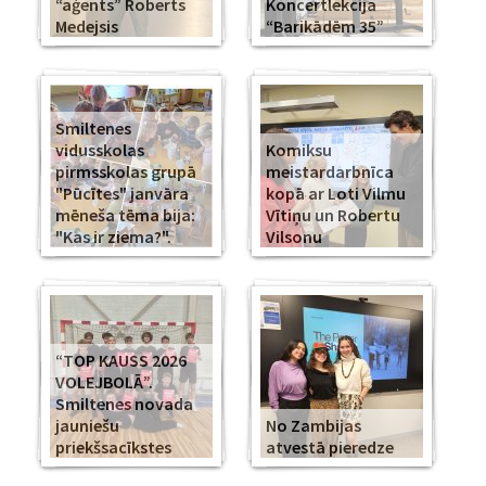
“aģents” Roberts
Koncertlekcija
Medejsis
“Barikādēm 35”
Smiltenes
vidusskolas
Komiksu
pirmsskolas grupā
meistardarbnīca
"Pūcītes" janvāra
kopā ar Loti Vilmu
mēneša tēma bija:
Vītiņu un Robertu
"Kas ir ziema?".
Vilsonu
“TOP KAUSS 2026
VOLEJBOLĀ”.
Smiltenes novada
jauniešu
No Zambijas
priekšsacīkstes
atvestā pieredze