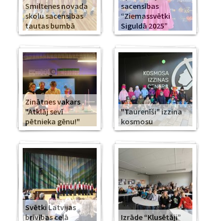
Smiltenes novada
sacensības
skolu sacensības
“Ziemassvētki
tautas bumbā
Siguldā 2025”
Zinātnes vakars
"Atklāj sevī
"Taurenīši" izzina
pētnieka gēnu!"
kosmosu
Svētki Latvijas
brīvības ceļā
Izrāde “Klusētāji”