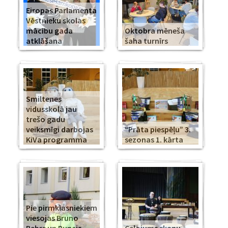
Eiropas Parlamenta
Vēstnieku skolas
mācību gada
Oktobra mēneša
atklāšana
šaha turnīrs
Smiltenes
vidusskolā jau
trešo gadu
veiksmīgi darbojas
“Prāta piespēļu” 3.
KiVa programma
sezonas 1. kārta
Pie pirmklasniekiem
viesojas Bruno