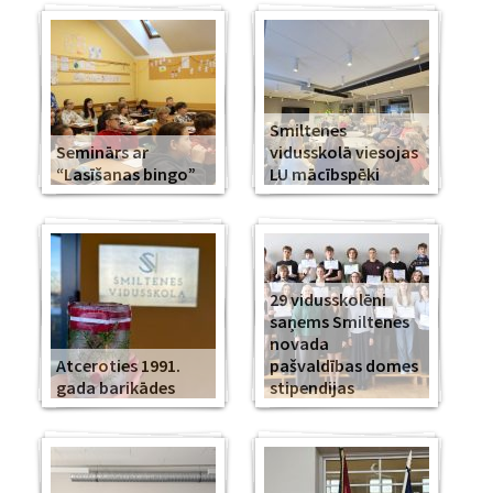
Smiltenes
Seminārs ar
vidusskolā viesojas
“Lasīšanas bingo”
LU mācībspēki
29 vidusskolēni
saņems Smiltenes
novada
Atceroties 1991.
pašvaldības domes
gada barikādes
stipendijas