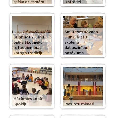
spēka dziesmām
izstrādei
Smiltenes novada
Stiprinot 2. Cēsu
5.un 6. klašu
pulka Skolnieku
skolēnu
rotas piemiņas
dabaszinību
karoga tradīciju
pasākums
Mācāmies kopā
Spokiju
Patriotu mēnesī