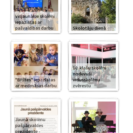
Visjaunākie skolēni
iepazīstas ar
pašvaldības darbu
Skolotāju dienā
10. klašu skolēni
nodevuši
"Bitītes" iepazīstas
vidusskolēnu
ar medmāsas darbu
zvērestu
Jaunā skolēnu
pašpārvaldes
prezidente -