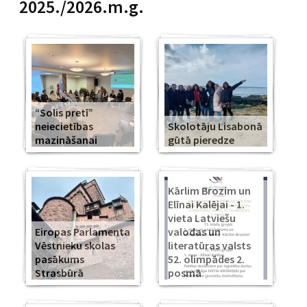
2025./2026.m.g.
“Solis pretī”
neiecietības
Skolotāju Lisabonā
mazināšanai
gūtā pieredze
Kārlim Brozim un
Elīnai Kalējai - 1.
vieta Latviešu
Eiropas Parlamenta
valodas un
Vēstnieku skolas
literatūras valsts
pasākums
52. olimpādes 2.
Strasbūrā
posmā