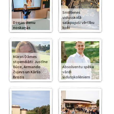
Smiltenes
vidusskolā
Dzejas dienu
salapojuši vērtību
noskaņās
koki
Māras Dāmes
stipendiāti: Justīne
Būce, Armando
Absolventu spēka
Zujevs un Kārlis
vārdi
Brozis
vidusskolēniem