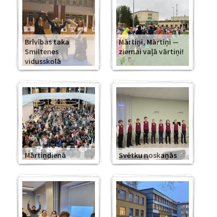
Brīvības taka
Mārtiņi, Mārtiņi —
Smiltenes
ziemai vaļā vārtiņi!
vidusskolā
Mārtiņdienā
Svētku noskaņās