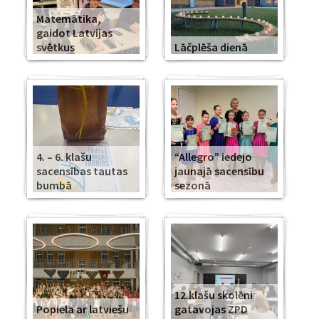
Matemātika,
gaidot Latvijas
svētkus
Lāčplēša dienā
4. – 6. klašu
“Allegro” iedejo
sacensības tautas
jaunajā sacensību
bumbā
sezonā
12.klašu skolēni
Popiela ar latviešu
gatavojas ZPD