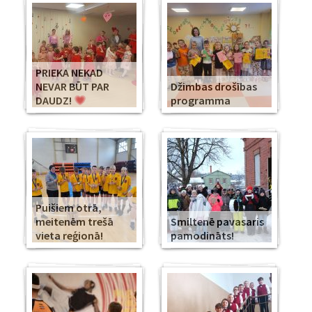
PRIEKA NEKAD
NEVAR BŪT PAR
Džimbas drošības
DAUDZ!
programma
Puišiem otrā,
meitenēm trešā
Smiltenē pavasaris
vieta reģionā!
pamodināts!