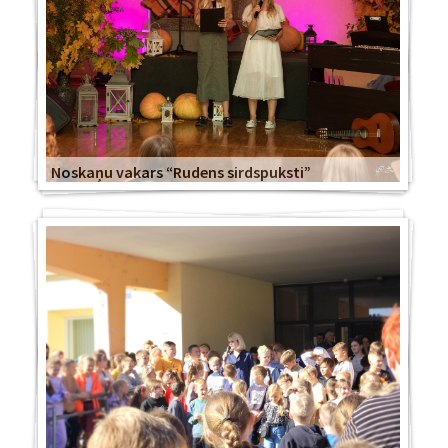
Noskaņu vakars “Rudens sirdspuksti”