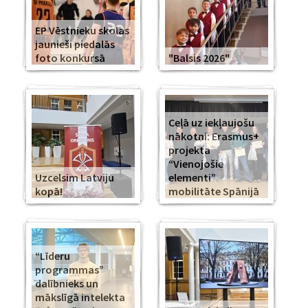
EP Vēstnieku skolas
jaunieši piedalās
foto konkursā
"Balsis 2026"
Ceļā uz iekļaujošu
nākotni: Erasmus+
projekta
“Vienojošie
Uzcelsim Latviju
elementi”
kopā!
mobilitāte Spānijā
“Līderu
programmas”
dalībnieks un
mākslīgā intelekta