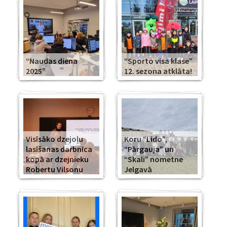
“Naudas diena
“Sporto visa klase”
2025”
12. sezona atklāta!
Visīsāko dzejoļu
Koru “Lido”,
lasīšanas darbnīca
“Pārgauja” un
kopā ar dzejnieku
“Skali” nometne
Robertu Vilsonu
Jelgavā