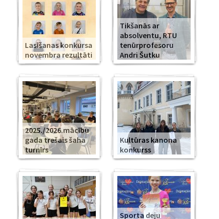
Tikšanās ar
absolventu, RTU
Lasīšanas konkursa
tenūrprofesoru
novembra rezultāti
Andri Šutku
2025./2026.mācību
gada trešais šaha
Kultūras kanona
turnīrs
konkurss
Sporta deju