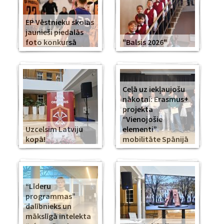
EP Vēstnieku skolas
jaunieši piedalās
foto konkursā
"Balsis 2026"
Ceļā uz iekļaujošu
nākotni: Erasmus+
projekta
“Vienojošie
Uzcelsim Latviju
elementi”
kopā!
mobilitāte Spānijā
“Līderu
programmas”
dalībnieks un
mākslīgā intelekta