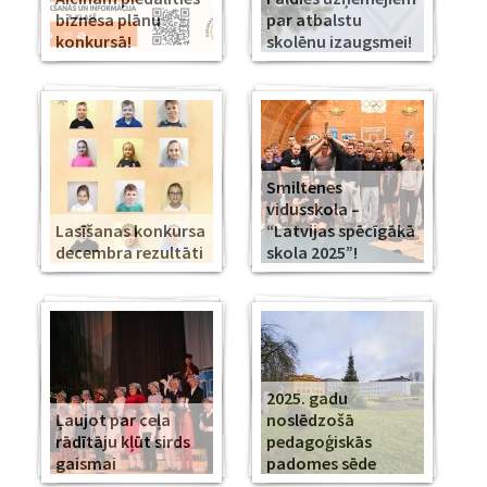
biznesa plānu
par atbalstu
konkursā!
skolēnu izaugsmei!
Smiltenes
vidusskola –
Lasīšanas konkursa
“Latvijas spēcīgākā
decembra rezultāti
skola 2025”!
2025. gadu
Ļaujot par ceļa
noslēdzošā
rādītāju kļūt sirds
pedagoģiskās
gaismai
padomes sēde