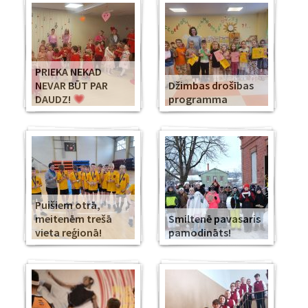
PRIEKA NEKAD
NEVAR BŪT PAR
Džimbas drošības
DAUDZ!
programma
Puišiem otrā,
meitenēm trešā
Smiltenē pavasaris
vieta reģionā!
pamodināts!