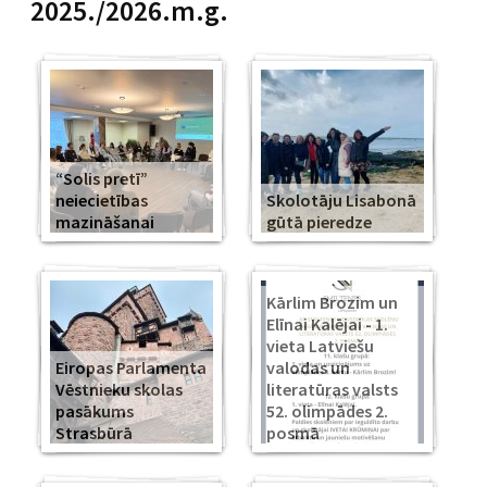
2025./2026.m.g.
“Solis pretī”
neiecietības
Skolotāju Lisabonā
mazināšanai
gūtā pieredze
Kārlim Brozim un
Elīnai Kalējai - 1.
vieta Latviešu
Eiropas Parlamenta
valodas un
Vēstnieku skolas
literatūras valsts
pasākums
52. olimpādes 2.
Strasbūrā
posmā