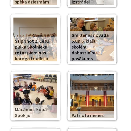
spēka dziesmām
izstrādei
Smiltenes novada
Stiprinot 2. Cēsu
5.un 6. klašu
pulka Skolnieku
skolēnu
rotas piemiņas
dabaszinību
karoga tradīciju
pasākums
Mācāmies kopā
Spokiju
Patriotu mēnesī