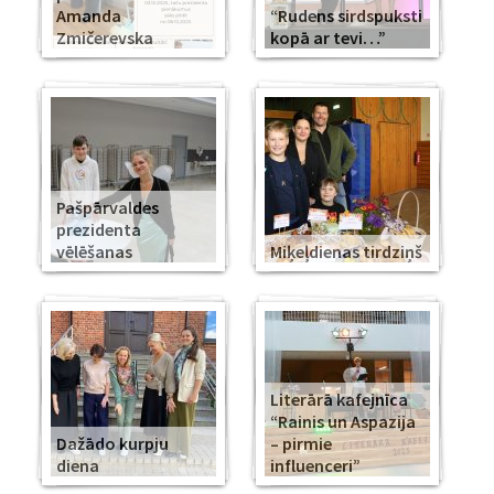
Amanda
“Rudens sirdspuksti
Zmičerevska
kopā ar tevi…”
Pašpārvaldes
prezidenta
vēlēšanas
Miķeļdienas tirdziņš
Literārā kafejnīca
“Rainis un Aspazija
Dažādo kurpju
– pirmie
diena
influenceri”