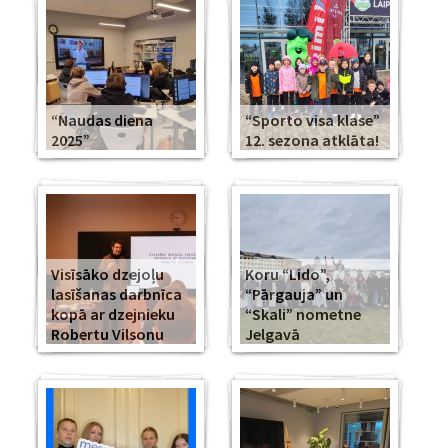
“Naudas diena
“Sporto visa klase”
2025”
12. sezona atklāta!
Visīsāko dzejoļu
Koru “Lido”,
lasīšanas darbnīca
“Pārgauja” un
kopā ar dzejnieku
“Skali” nometne
Robertu Vilsonu
Jelgavā