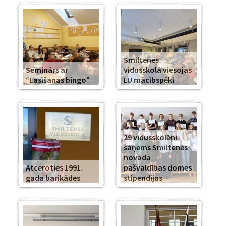
Smiltenes
Seminārs ar
vidusskolā viesojas
“Lasīšanas bingo”
LU mācībspēki
29 vidusskolēni
saņems Smiltenes
novada
Atceroties 1991.
pašvaldības domes
gada barikādes
stipendijas