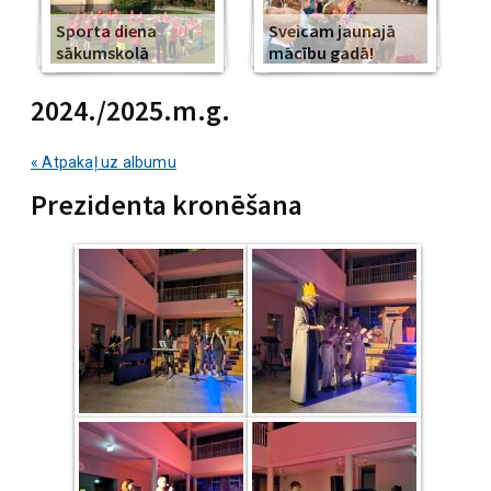
Sporta diena
Sveicam jaunajā
sākumskolā
mācību gadā!
2024./2025.m.g.
« Atpakaļ uz albumu
Prezidenta kronēšana