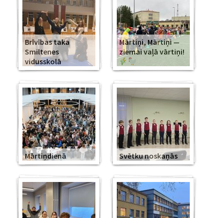
Brīvības taka
Mārtiņi, Mārtiņi —
Smiltenes
ziemai vaļā vārtiņi!
vidusskolā
Mārtiņdienā
Svētku noskaņās