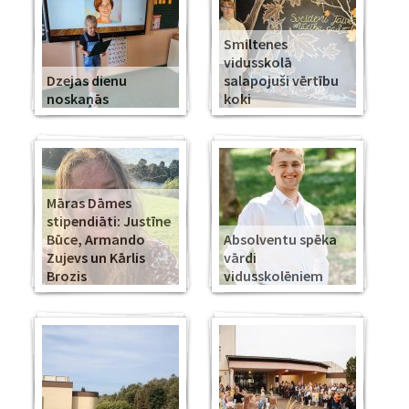
Smiltenes
vidusskolā
Dzejas dienu
salapojuši vērtību
noskaņās
koki
Māras Dāmes
stipendiāti: Justīne
Būce, Armando
Absolventu spēka
Zujevs un Kārlis
vārdi
Brozis
vidusskolēniem