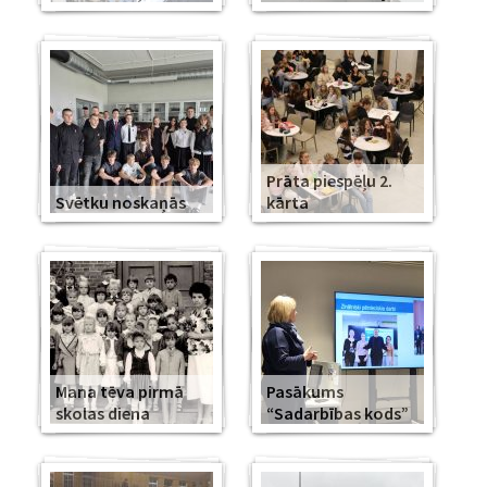
Prāta piespēļu 2.
Svētku noskaņās
kārta
Mana tēva pirmā
Pasākums
skolas diena
“Sadarbības kods”