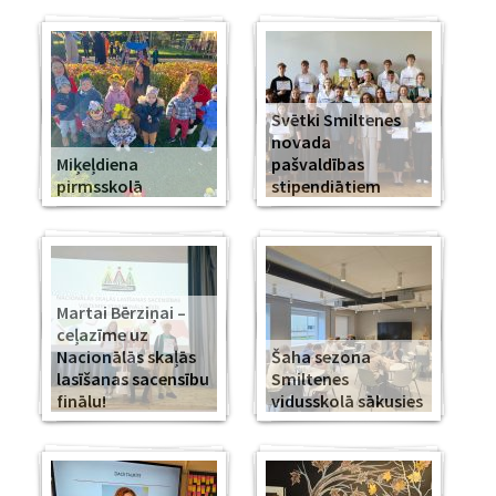
Svētki Smiltenes
novada
Miķeļdiena
pašvaldības
pirmsskolā
stipendiātiem
Martai Bērziņai –
ceļazīme uz
Nacionālās skaļās
Šaha sezona
lasīšanas sacensību
Smiltenes
finālu!
vidusskolā sākusies