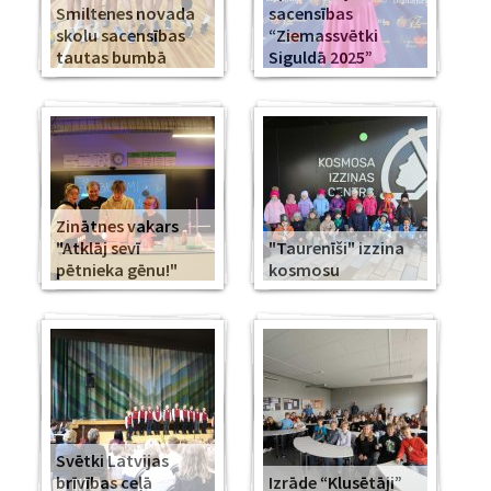
Smiltenes novada
sacensības
skolu sacensības
“Ziemassvētki
tautas bumbā
Siguldā 2025”
Zinātnes vakars
"Atklāj sevī
"Taurenīši" izzina
pētnieka gēnu!"
kosmosu
Svētki Latvijas
brīvības ceļā
Izrāde “Klusētāji”