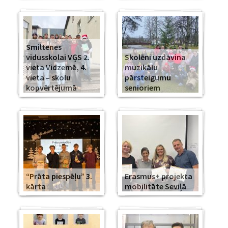
Smiltenes
vidusskolai VĢS 2.
Skolēni uzdāvina
vieta Vidzemē, 4.
muzikālu
vieta – skolu
pārsteigumu
kopvērtējumā
senioriem
“Prāta piespēļu” 3.
Erasmus+ projekta
kārta
mobilitāte Seviļā