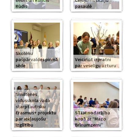
Bebrs un Runcis
Ceļojums skaņu
Rūdis
pasaulē
Skolēnu
pašpārvaldes pirmā
Veicinot izpratni
sēde
par veselīgu uzturu
Smiltenes
vidusskola vada
starptautisku
Erasmus+ projektu
STEM nodarbība
par iekļaujošu
kopā ar “Mazo
izglītību
Brīnumzemi”