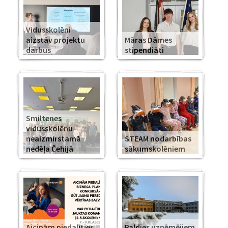
Vidusskolēni
aizstāv projektu
Māras Dāmes
darbus
stipendiāti
Smiltenes
vidusskolēnu
neaizmirstamā
STEAM nodarbības
nedēļa Čehijā
sākumskolēniem
Aicinām piedalīties
Paldies uzņēmējiem