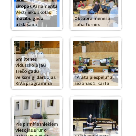
Eiropas Parlamenta
Vēstnieku skolas
mācību gada
Oktobra mēneša
atklāšana
šaha turnīrs
Smiltenes
vidusskolā jau
trešo gadu
veiksmīgi darbojas
“Prāta piespēļu” 3.
KiVa programma
sezonas 1. kārta
Pie pirmklasniekiem
viesojas Bruno