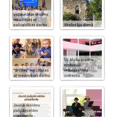
Visjaunākie skolēni
iepazīstas ar
pašvaldības darbu
Skolotāju dienā
10. klašu skolēni
nodevuši
"Bitītes" iepazīstas
vidusskolēnu
ar medmāsas darbu
zvērestu
Jaunā skolēnu
pašpārvaldes
prezidente -