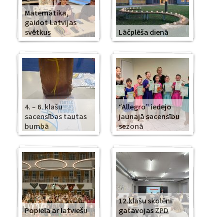
Matemātika,
gaidot Latvijas
svētkus
Lāčplēša dienā
4. – 6. klašu
“Allegro” iedejo
sacensības tautas
jaunajā sacensību
bumbā
sezonā
12.klašu skolēni
Popiela ar latviešu
gatavojas ZPD