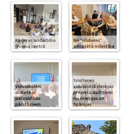
Karjeras nodarbība
No “Ulubeles”
fitnesa centrā
adoptētā mīlestība
Smiltenes
Vidusskolēni
vidusskolā viesojas
diskutē ar
projekta dalībnieki
pašvaldības
no Grieķijas un
pārstāvjiem
Spānijas