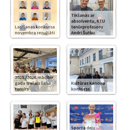
Tikšanās ar
absolventu, RTU
Lasīšanas konkursa
tenūrprofesoru
novembra rezultāti
Andri Šutku
2025./2026.mācību
gada trešais šaha
Kultūras kanona
turnīrs
konkurss
Sporta deju