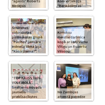
“aģents” Roberts
Koncertlekcija
Medejsis
“Barikādēm 35”
Smiltenes
vidusskolas
Komiksu
pirmsskolas grupā
meistardarbnīca
"Pūcītes" janvāra
kopā ar Loti Vilmu
mēneša tēma bija:
Vītiņu un Robertu
"Kas ir ziema?".
Vilsonu
“TOP KAUSS 2026
VOLEJBOLĀ”.
Smiltenes novada
jauniešu
No Zambijas
priekšsacīkstes
atvestā pieredze