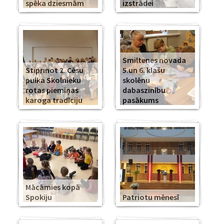
spēka dziesmām
izstrādei
Smiltenes novada
Stiprinot 2. Cēsu
5.un 6. klašu
pulka Skolnieku
skolēnu
rotas piemiņas
dabaszinību
karoga tradīciju
pasākums
Mācāmies kopā
Spokiju
Patriotu mēnesī