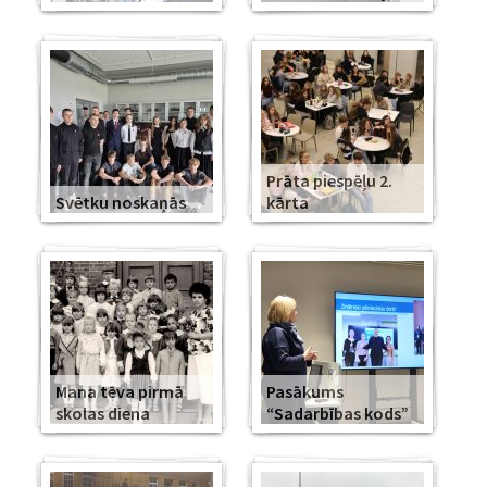
Prāta piespēļu 2.
Svētku noskaņās
kārta
Mana tēva pirmā
Pasākums
skolas diena
“Sadarbības kods”