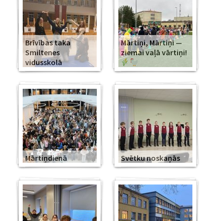
Brīvības taka
Mārtiņi, Mārtiņi —
Smiltenes
ziemai vaļā vārtiņi!
vidusskolā
Mārtiņdienā
Svētku noskaņās