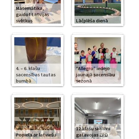
Matemātika,
gaidot Latvijas
svētkus
Lāčplēša dienā
4. – 6. klašu
“Allegro” iedejo
sacensības tautas
jaunajā sacensību
bumbā
sezonā
12.klašu skolēni
Popiela ar latviešu
gatavojas ZPD