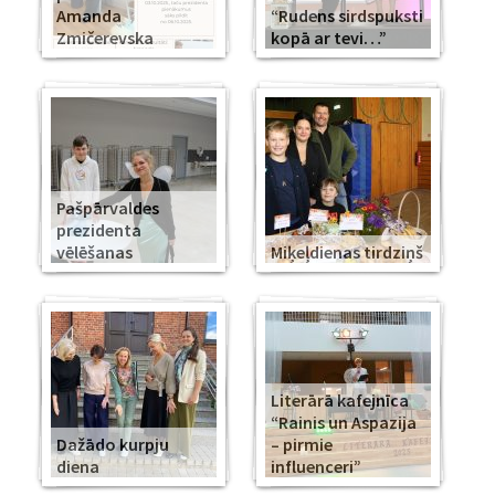
Amanda
“Rudens sirdspuksti
Zmičerevska
kopā ar tevi…”
Pašpārvaldes
prezidenta
vēlēšanas
Miķeļdienas tirdziņš
Literārā kafejnīca
“Rainis un Aspazija
Dažādo kurpju
– pirmie
diena
influenceri”