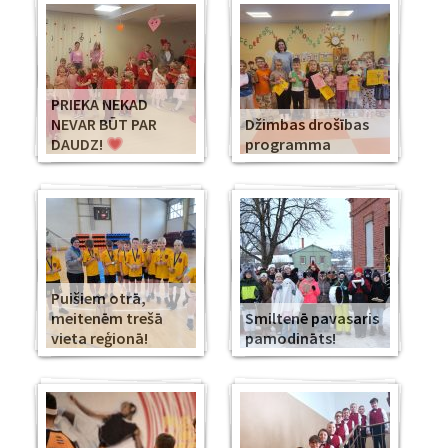
PRIEKA NEKAD
NEVAR BŪT PAR
Džimbas drošības
DAUDZ!
programma
Puišiem otrā,
meitenēm trešā
Smiltenē pavasaris
vieta reģionā!
pamodināts!