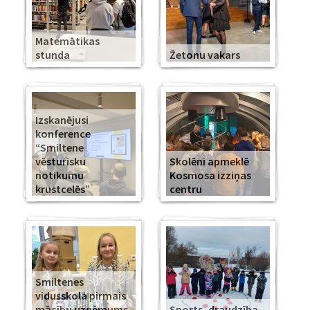
Matemātikas
stunda
Žetonu vakars
Izskanējusi
konference
“Smiltene
vēsturisku
Skolēni apmeklē
notikumu
Kosmosa izziņas
krustcelēs”
centru
Smiltenes
vidusskolā pirmais
mācību uzņēmums
Sports, draudzība