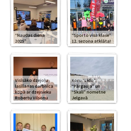
“Naudas diena
“Sporto visa klase”
2025”
12. sezona atklāta!
Visīsāko dzejoļu
Koru “Lido”,
lasīšanas darbnīca
“Pārgauja” un
kopā ar dzejnieku
“Skali” nometne
Robertu Vilsonu
Jelgavā