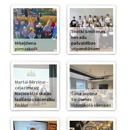
Svētki Smiltenes
novada
Miķeļdiena
pašvaldības
pirmsskolā
stipendiātiem
Martai Bērziņai –
ceļazīme uz
Nacionālās skaļās
Šaha sezona
lasīšanas sacensību
Smiltenes
finālu!
vidusskolā sākusies