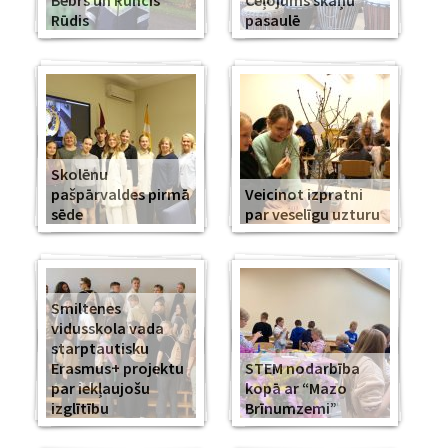
Bebrs un Runcis
Ceļojums skaņu
Rūdis
pasaulē
Skolēnu
pašpārvaldes pirmā
Veicinot izpratni
sēde
par veselīgu uzturu
Smiltenes
vidusskola vada
starptautisku
Erasmus+ projektu
STEM nodarbība
par iekļaujošu
kopā ar “Mazo
izglītību
Brīnumzemi”