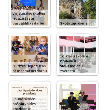
Visjaunākie skolēni
iepazīstas ar
pašvaldības darbu
Skolotāju dienā
10. klašu skolēni
nodevuši
"Bitītes" iepazīstas
vidusskolēnu
ar medmāsas darbu
zvērestu
Jaunā skolēnu
pašpārvaldes
prezidente -