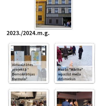
2023./2024.m.g.
Aktualitātes
projektā “
Mazās "Mārīte"
Demokrātijas
iepazīst meža
formula”
dzīvniekus