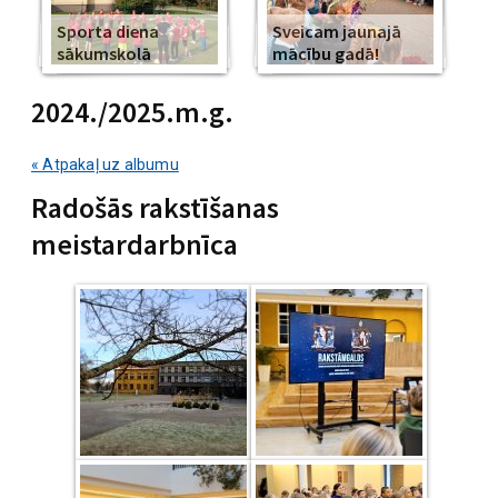
Sporta diena
Sveicam jaunajā
sākumskolā
mācību gadā!
2024./2025.m.g.
« Atpakaļ uz albumu
Radošās rakstīšanas
meistardarbnīca