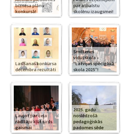
biznesa plānu
par atbalstu
konkursā!
skolēnu izaugsmei!
Smiltenes
vidusskola –
Lasīšanas konkursa
“Latvijas spēcīgākā
decembra rezultāti
skola 2025”!
2025. gadu
Ļaujot par ceļa
noslēdzošā
rādītāju kļūt sirds
pedagoģiskās
gaismai
padomes sēde