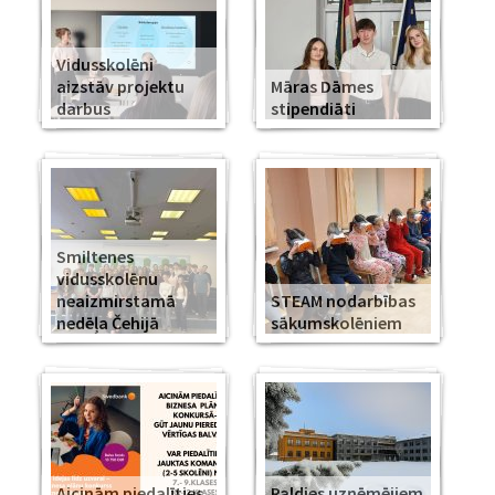
Vidusskolēni
aizstāv projektu
Māras Dāmes
darbus
stipendiāti
Smiltenes
vidusskolēnu
neaizmirstamā
STEAM nodarbības
nedēļa Čehijā
sākumskolēniem
Aicinām piedalīties
Paldies uzņēmējiem