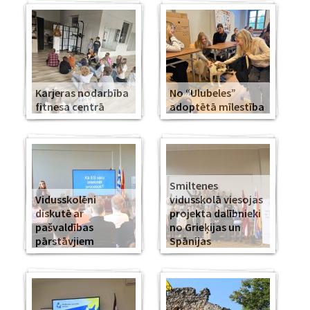
Karjeras nodarbība
No “Ulubeles”
fitnesa centrā
adoptētā mīlestība
Smiltenes
Vidusskolēni
vidusskolā viesojas
diskutē ar
projekta dalībnieki
pašvaldības
no Grieķijas un
pārstāvjiem
Spānijas