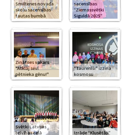
Smiltenes novada
sacensības
skolu sacensības
“Ziemassvētki
tautas bumbā
Siguldā 2025”
Zinātnes vakars
"Atklāj sevī
"Taurenīši" izzina
pētnieka gēnu!"
kosmosu
Svētki Latvijas
brīvības ceļā
Izrāde “Klusētāji”