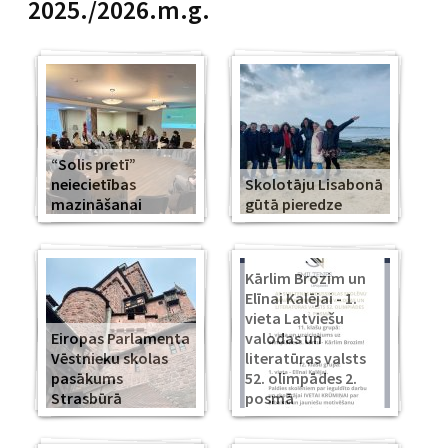
2025./2026.m.g.
“Solis pretī”
neiecietības
Skolotāju Lisabonā
mazināšanai
gūtā pieredze
Kārlim Brozim un
Elīnai Kalējai - 1.
vieta Latviešu
Eiropas Parlamenta
valodas un
Vēstnieku skolas
literatūras valsts
pasākums
52. olimpādes 2.
Strasbūrā
posmā