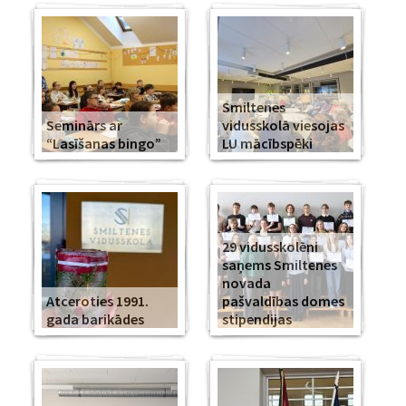
Smiltenes
Seminārs ar
vidusskolā viesojas
“Lasīšanas bingo”
LU mācībspēki
29 vidusskolēni
saņems Smiltenes
novada
Atceroties 1991.
pašvaldības domes
gada barikādes
stipendijas