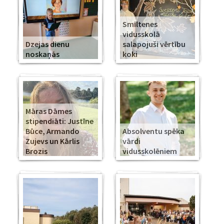
Smiltenes
vidusskolā
Dzejas dienu
salapojuši vērtību
noskaņās
koki
Māras Dāmes
stipendiāti: Justīne
Būce, Armando
Absolventu spēka
Zujevs un Kārlis
vārdi
Brozis
vidusskolēniem