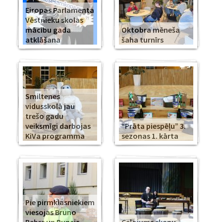
Eiropas Parlamenta
Vēstnieku skolas
mācību gada
Oktobra mēneša
atklāšana
šaha turnīrs
Smiltenes
vidusskolā jau
trešo gadu
veiksmīgi darbojas
“Prāta piespēļu” 3.
KiVa programma
sezonas 1. kārta
Pie pirmklasniekiem
viesojas Bruno