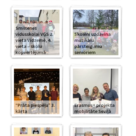
Smiltenes
vidusskolai VĢS 2.
Skolēni uzdāvina
vieta Vidzemē, 4.
muzikālu
vieta – skolu
pārsteigumu
kopvērtējumā
senioriem
“Prāta piespēļu” 3.
Erasmus+ projekta
kārta
mobilitāte Seviļā