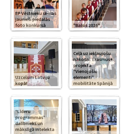
EP Vēstnieku skolas
jaunieši piedalās
foto konkursā
"Balsis 2026"
Ceļā uz iekļaujošu
nākotni: Erasmus+
projekta
“Vienojošie
Uzcelsim Latviju
elementi”
kopā!
mobilitāte Spānijā
“Līderu
programmas”
dalībnieks un
mākslīgā intelekta