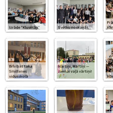
Prā
Izrāde “Klusētāji”
Svētku noskaņās
kār
Brīvības taka
Mārtiņi, Mārtiņi —
Smiltenes
ziemai vaļā vārtiņi!
vidusskolā
Mār