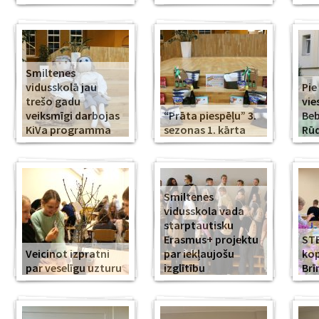
Smiltenes
vidusskolā jau
Pie
trešo gadu
vie
veiksmīgi darbojas
“Prāta piespēļu” 3.
Beb
KiVa programma
sezonas 1. kārta
Rūd
Smiltenes
vidusskola vada
starptautisku
Erasmus+ projektu
ST
Veicinot izpratni
par iekļaujošu
kop
par veselīgu uzturu
izglītību
Br