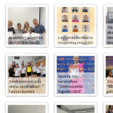
Tik
abs
Erasmus+ projekta
Lasīšanas konkursa
ten
mobilitāte Seviļā
novembra rezultāti
And
Sporta deju
Smiltenes novada
sacensības
Zin
skolu sacensības
“Ziemassvētki
"At
tautas bumbā
Siguldā 2025”
pēt