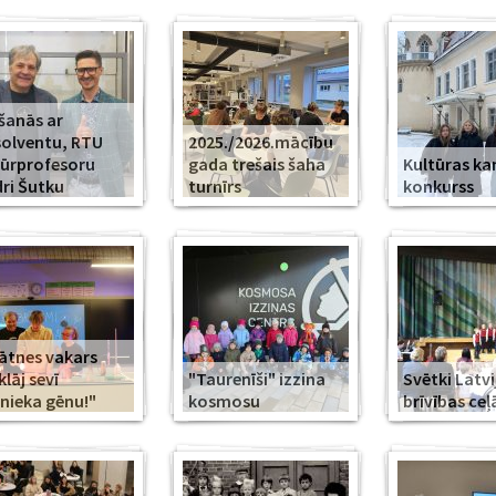
šanās ar
olventu, RTU
2025./2026.mācību
ūrprofesoru
gada trešais šaha
Kultūras k
ri Šutku
turnīrs
konkurss
ātnes vakars
klāj sevī
"Taurenīši" izzina
Svētki Latvi
nieka gēnu!"
kosmosu
brīvības ceļ