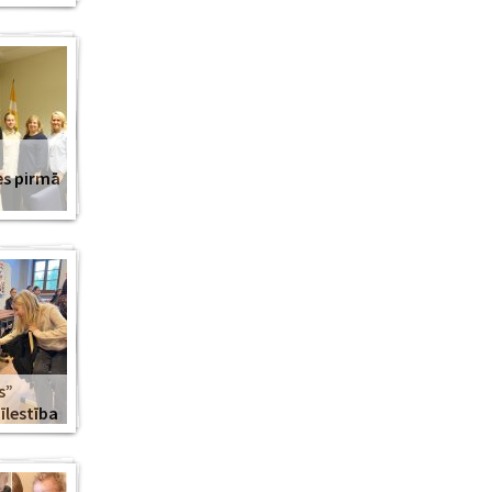
es pirmā
s”
lestība