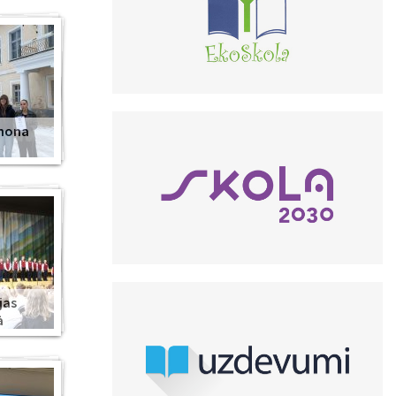
anona
jas
ā