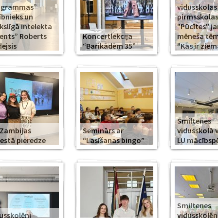
ogrammas”
vidusskolas
ībnieks un
pirmsskola
slīgā intelekta
"Pūcītes" j
ents” Roberts
Koncertlekcija
mēneša tēma
ejsis
“Barikādēm 35”
"Kas ir ziem
Smiltenes
Zambijas
Seminārs ar
vidusskolā 
estā pieredze
“Lasīšanas bingo”
LU mācībsp
Smiltenes
usskolēni
vidusskolē