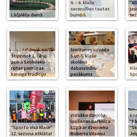
4. – 6. klašu
“Al
sacensības tautas
jau
Lāčplēša dienā
bumbā
se
Smiltenes novada
Stiprinot 2. Cēsu
5.un 6. klašu
pulka Skolnieku
skolēnu
rotas piemiņas
dabaszinību
Mā
karoga tradīciju
pasākums
Spo
Visīsāko dzejoļu
Kor
lasīšanas darbnīca
“Pā
“Sporto visa klase”
kopā ar dzejnieku
“Sk
12. sezona atklāta!
Robertu Vilsonu
Jel