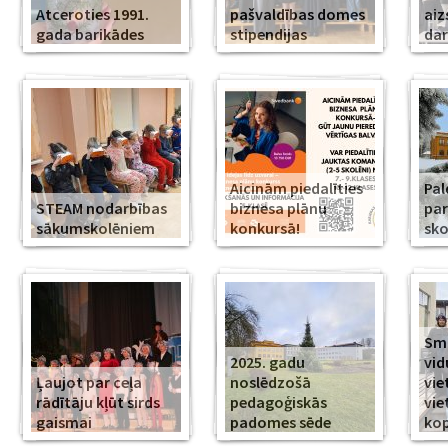
Atceroties 1991.
pašvaldības domes
aiz
gada barikādes
stipendijas
da
Aicinām piedalīties
Pal
STEAM nodarbības
biznesa plānu
par
sākumskolēniem
konkursā!
sko
Smi
2025. gadu
vid
Ļaujot par ceļa
noslēdzošā
vie
rādītāju kļūt sirds
pedagoģiskās
vie
gaismai
padomes sēde
ko