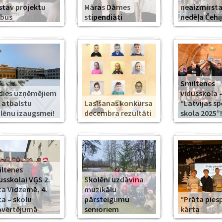
stāv projektu
Māras Dāmes
neaizmirst
rbus
stipendiāti
nedēļa Čehi
Smiltenes
dies uzņēmējiem
vidusskola 
 atbalstu
Lasīšanas konkursa
“Latvijas s
lēnu izaugsmei!
decembra rezultāti
skola 2025”!
ltenes
usskolai VĢS 2.
Skolēni uzdāvina
ta Vidzemē, 4.
muzikālu
ta – skolu
pārsteigumu
“Prāta piesp
pvērtējumā
senioriem
kārta