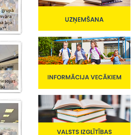
s grupā
anvāra
 bija:
a?".
viesojas
ēki
nu