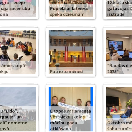
legro” iedejo
12.klašu sko
najā sacensību
Popiela ar latviešu
gatavojas 
zonā
spēka dziesmām
izstrādei
cāmies kopā
“Naudas di
kiju
Patriotu mēnesī
2025”
u “Lido”,
Eiropas Parlamenta
rgauja” un
Vēstnieku skolas
ali” nometne
mācību gada
Oktobra m
gavā
atklāšana
šaha turnīr