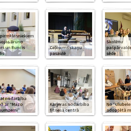
 pirmklasniekiem
sojas Bruno
Skolēnu
rs un Runcis
Ceļojums skaņu
pašpārvald
is
pasaulē
sēde
EM nodarbība
ā ar “Mazo
Karjeras nodarbība
No “Ulubele
īnumzemi”
fitnesa centrā
adoptētā mī