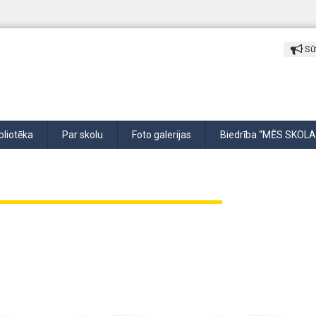
Sūt
bliotēka
Par skolu
Foto galerijas
Biedrība “MĒS SKOLA