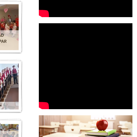
AD
PAR
"