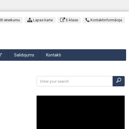
īt ieteikumu
Lapas karte
E-klase
Kontaktinformācija
I”
Salidojums
Kontakti