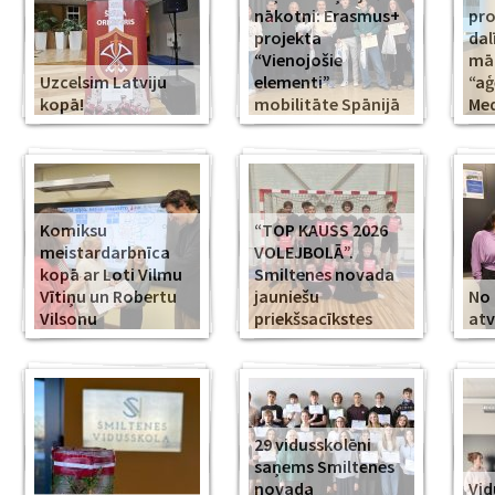
nākotni: Erasmus+
pr
projekta
dal
“Vienojošie
māk
Uzcelsim Latviju
elementi”
“aģ
kopā!
mobilitāte Spānijā
Med
Komiksu
“TOP KAUSS 2026
meistardarbnīca
VOLEJBOLĀ”.
kopā ar Loti Vilmu
Smiltenes novada
Vītiņu un Robertu
jauniešu
No 
Vilsonu
priekšsacīkstes
atv
29 vidusskolēni
saņems Smiltenes
novada
Vid