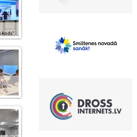
s kods”
,
ijas