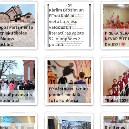
Kārlim Brozim un
Elīnai Kalējai - 1.
vieta Latviešu
opas Parlamenta
valodas un
tnieku skolas
literatūras valsts
PRIEKA NEK
sākums
52. olimpādes 2.
NEVAR BŪT 
asbūrā
posmā
DAUDZ!
EP Vēstnieku skolas
ltenē pavasaris
jaunieši piedalās
modināts!
foto konkursā
"Balsis 2026
deru
Smiltenes