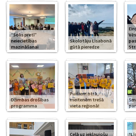
Eir
“Solis pretī”
Vēs
neiecietības
Skolotāju Lisabonā
pa
mazināšanai
gūtā pieredze
Str
Puišiem otrā,
Džimbas drošības
meitenēm trešā
Smi
programma
vieta reģionā!
pa
Ceļā uz iekļaujošu
“Lī