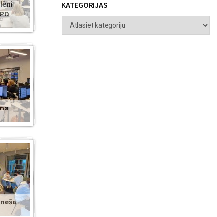
lēni
KATEGORIJAS
ZPD
ena
ēneša
s