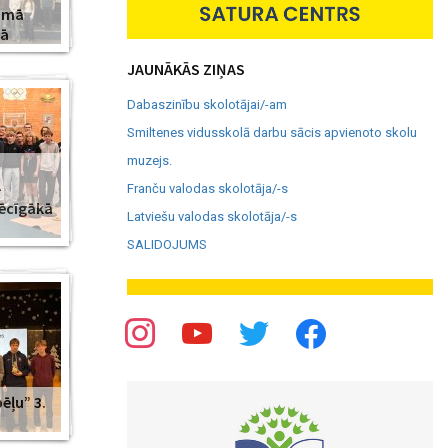
amā
jā
JAUNĀKĀS ZIŅAS
Dabaszinību skolotājai/-am
Smiltenes vidusskolā darbu sācis apvienoto skolu
muzejs.
–
Franču valodas skolotāja/-s
pēcīgākā
Latviešu valodas skolotāja/-s
SALIDOJUMS
ēļu” 3.