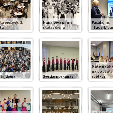
ta piespēļu 2.
Mana tēva pirmā
Pasākums
ta
skolas diena
“Sadarbība
Matemātika
gaidot Latv
tiņdienā
Svētku noskaņās
svētkus