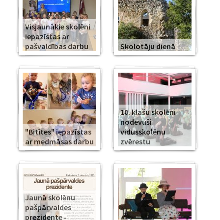
Visjaunākie skolēni
iepazīstas ar
pašvaldības darbu
Skolotāju dienā
10. klašu skolēni
nodevuši
"Bitītes" iepazīstas
vidusskolēnu
ar medmāsas darbu
zvērestu
Jaunā skolēnu
pašpārvaldes
prezidente -