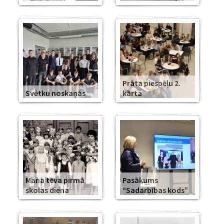
Prāta piespēļu 2.
Svētku noskaņās
kārta
Mana tēva pirmā
Pasākums
skolas diena
“Sadarbības kods”