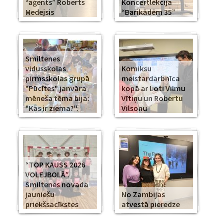
“aģents” Roberts
Koncertlekcija
Medejsis
“Barikādēm 35”
Smiltenes
vidusskolas
Komiksu
pirmsskolas grupā
meistardarbnīca
"Pūcītes" janvāra
kopā ar Loti Vilmu
mēneša tēma bija:
Vītiņu un Robertu
"Kas ir ziema?".
Vilsonu
“TOP KAUSS 2026
VOLEJBOLĀ”.
Smiltenes novada
jauniešu
No Zambijas
priekšsacīkstes
atvestā pieredze