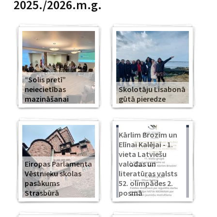
2025./2026.m.g.
“Solis pretī”
neiecietības
Skolotāju Lisabonā
mazināšanai
gūtā pieredze
Kārlim Brozim un
Elīnai Kalējai - 1.
vieta Latviešu
Eiropas Parlamenta
valodas un
Vēstnieku skolas
literatūras valsts
pasākums
52. olimpādes 2.
Strasbūrā
posmā