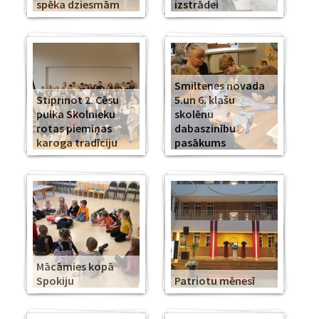
spēka dziesmām
izstrādei
Smiltenes novada
Stiprinot 2. Cēsu
5.un 6. klašu
pulka Skolnieku
skolēnu
rotas piemiņas
dabaszinību
karoga tradīciju
pasākums
Mācāmies kopā
Spokiju
Patriotu mēnesī