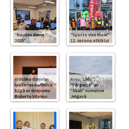
“Naudas diena
“Sporto visa klase”
2025”
12. sezona atklāta!
Visīsāko dzejoļu
Koru “Lido”,
lasīšanas darbnīca
“Pārgauja” un
kopā ar dzejnieku
“Skali” nometne
Robertu Vilsonu
Jelgavā