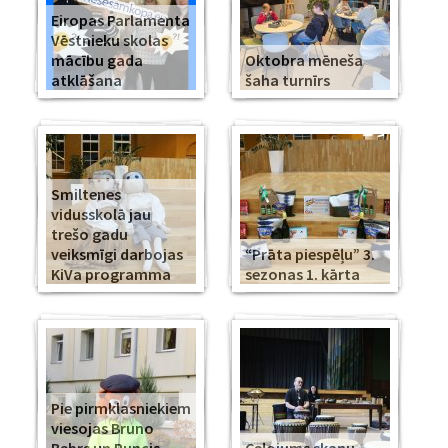
Eiropas Parlamenta
Vēstnieku skolas
mācību gada
Oktobra mēneša
atklāšana
šaha turnīrs
Smiltenes
vidusskolā jau
trešo gadu
veiksmīgi darbojas
“Prāta piespēļu” 3.
KiVa programma
sezonas 1. kārta
Pie pirmklasniekiem
viesojas Bruno