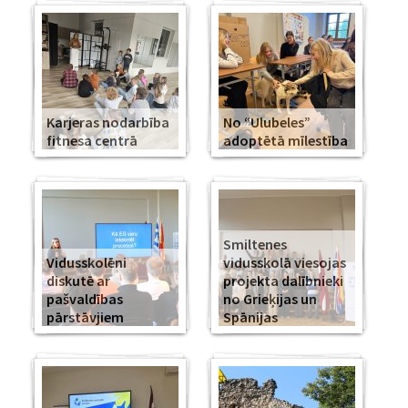
Karjeras nodarbība
No “Ulubeles”
fitnesa centrā
adoptētā mīlestība
Smiltenes
Vidusskolēni
vidusskolā viesojas
diskutē ar
projekta dalībnieki
pašvaldības
no Grieķijas un
pārstāvjiem
Spānijas