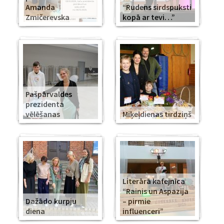
Amanda
“Rudens sirdspuksti
Zmičerevska
kopā ar tevi…”
Pašpārvaldes
prezidenta
vēlēšanas
Miķeļdienas tirdziņš
Literārā kafejnīca
“Rainis un Aspazija
Dažādo kurpju
– pirmie
diena
influenceri”