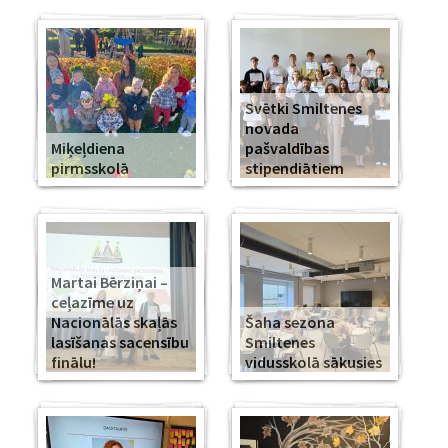
Svētki Smiltenes
novada
Miķeļdiena
pašvaldības
pirmsskolā
stipendiātiem
Martai Bērziņai –
ceļazīme uz
Nacionālās skaļās
Šaha sezona
lasīšanas sacensību
Smiltenes
finālu!
vidusskolā sākusies