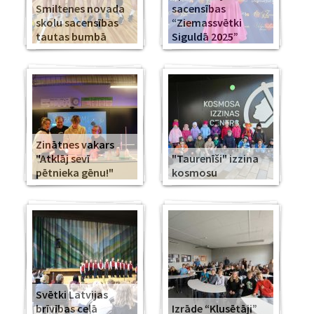
Smiltenes novada
sacensības
skolu sacensības
“Ziemassvētki
tautas bumbā
Siguldā 2025”
Zinātnes vakars
"Atklāj sevī
"Taurenīši" izzina
pētnieka gēnu!"
kosmosu
Svētki Latvijas
brīvības ceļā
Izrāde “Klusētāji”