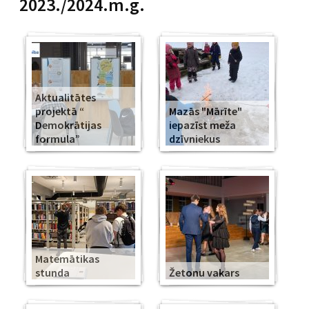
2023./2024.m.g.
Aktualitātes
projektā “
Mazās "Mārīte"
Demokrātijas
iepazīst meža
formula”
dzīvniekus
Matemātikas
stunda
Žetonu vakars