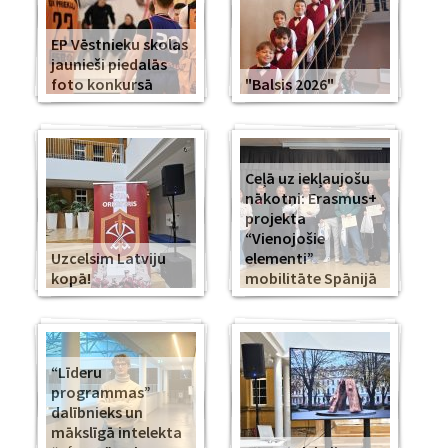
EP Vēstnieku skolas
jaunieši piedalās
foto konkursā
"Balsis 2026"
Ceļā uz iekļaujošu
nākotni: Erasmus+
projekta
“Vienojošie
Uzcelsim Latviju
elementi”
kopā!
mobilitāte Spānijā
“Līderu
programmas”
dalībnieks un
mākslīgā intelekta