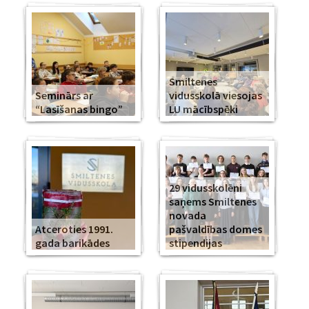
Smiltenes
Seminārs ar
vidusskolā viesojas
“Lasīšanas bingo”
LU mācībspēki
29 vidusskolēni
saņems Smiltenes
novada
Atceroties 1991.
pašvaldības domes
gada barikādes
stipendijas