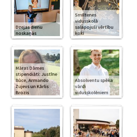
Smiltenes
vidusskolā
Dzejas dienu
salapojuši vērtību
noskaņās
koki
Māras Dāmes
stipendiāti: Justīne
Būce, Armando
Absolventu spēka
Zujevs un Kārlis
vārdi
Brozis
vidusskolēniem