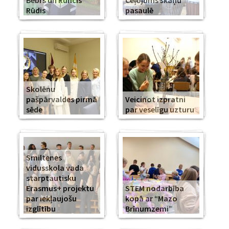
Bebrs un Runcis
Ceļojums skaņu
Rūdis
pasaulē
Skolēnu
pašpārvaldes pirmā
Veicinot izpratni
sēde
par veselīgu uzturu
Smiltenes
vidusskola vada
starptautisku
Erasmus+ projektu
STEM nodarbība
par iekļaujošu
kopā ar “Mazo
izglītību
Brīnumzemi”