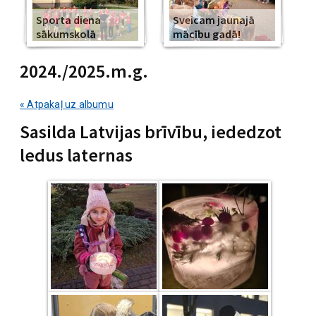
Sporta diena
Sveicam jaunajā
sākumskolā
mācību gadā!
2024./2025.m.g.
« Atpakaļ uz albumu
Sasilda Latvijas brīvību, iededzot
ledus laternas