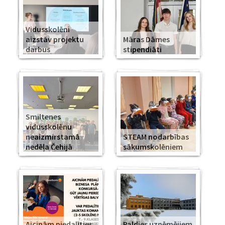
Vidusskolēni
aizstāv projektu
Māras Dāmes
darbus
stipendiāti
Smiltenes
vidusskolēnu
neaizmirstamā
STEAM nodarbības
nedēļa Čehijā
sākumskolēniem
Aicinām piedalīties
Paldies uzņēmējiem