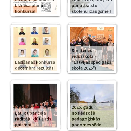
biznesa plānu
par atbalstu
konkursā!
skolēnu izaugsmei!
Smiltenes
vidusskola –
Lasīšanas konkursa
“Latvijas spēcīgākā
decembra rezultāti
skola 2025”!
2025. gadu
Ļaujot par ceļa
noslēdzošā
rādītāju kļūt sirds
pedagoģiskās
gaismai
padomes sēde