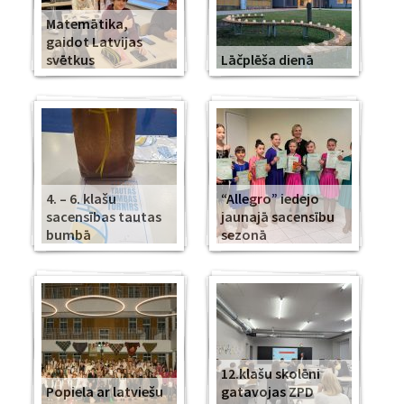
Matemātika,
gaidot Latvijas
svētkus
Lāčplēša dienā
4. – 6. klašu
“Allegro” iedejo
sacensības tautas
jaunajā sacensību
bumbā
sezonā
12.klašu skolēni
Popiela ar latviešu
gatavojas ZPD