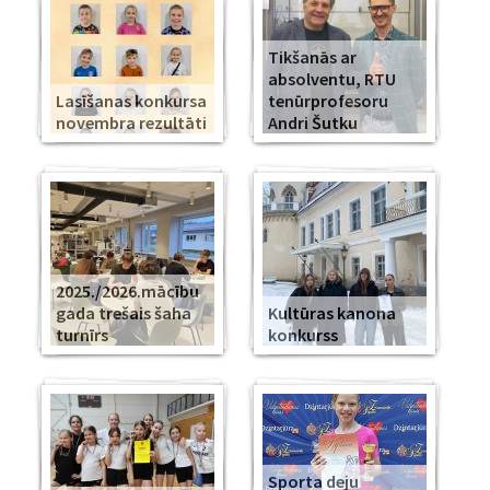
Tikšanās ar
absolventu, RTU
Lasīšanas konkursa
tenūrprofesoru
novembra rezultāti
Andri Šutku
2025./2026.mācību
gada trešais šaha
Kultūras kanona
turnīrs
konkurss
Sporta deju