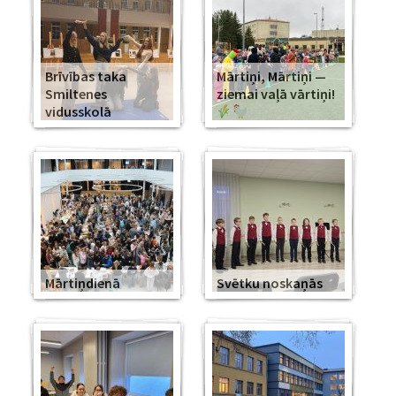
Brīvības taka
Mārtiņi, Mārtiņi —
Smiltenes
ziemai vaļā vārtiņi!
vidusskolā
Mārtiņdienā
Svētku noskaņās