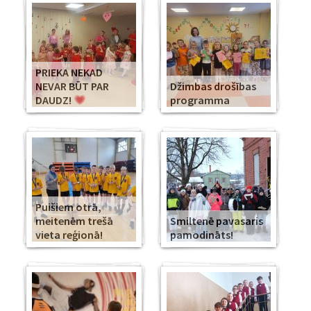
PRIEKA NEKAD
NEVAR BŪT PAR
Džimbas drošības
DAUDZ!
programma
Puišiem otrā,
meitenēm trešā
Smiltenē pavasaris
vieta reģionā!
pamodināts!