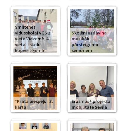
Smiltenes
vidusskolai VĢS 2.
Skolēni uzdāvina
vieta Vidzemē, 4.
muzikālu
vieta – skolu
pārsteigumu
kopvērtējumā
senioriem
“Prāta piespēļu” 3.
Erasmus+ projekta
kārta
mobilitāte Seviļā