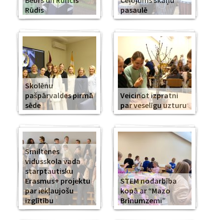
Bebrs un Runcis
Ceļojums skaņu
Rūdis
pasaulē
Skolēnu
pašpārvaldes pirmā
Veicinot izpratni
sēde
par veselīgu uzturu
Smiltenes
vidusskola vada
starptautisku
Erasmus+ projektu
STEM nodarbība
par iekļaujošu
kopā ar “Mazo
izglītību
Brīnumzemi”