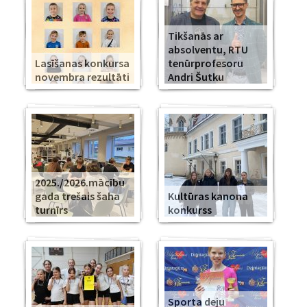
Tikšanās ar
absolventu, RTU
Lasīšanas konkursa
tenūrprofesoru
novembra rezultāti
Andri Šutku
2025./2026.mācību
gada trešais šaha
Kultūras kanona
turnīrs
konkurss
Sporta deju