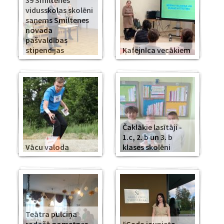
39 Smiltenes
vidusskolas skolēni
saņems Smiltenes
novada
pašvaldības
stipendijas
Kafejnīca vecākiem
Čaklākie lasītāji -
1.c, 2. b un 3. b
Vācu valoda
klases skolēni
Teātra pulciņa