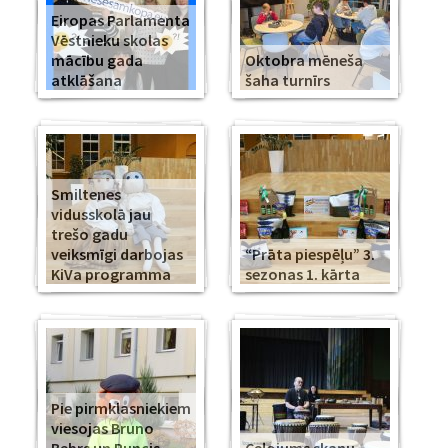
Eiropas Parlamenta
Vēstnieku skolas
mācību gada
Oktobra mēneša
atklāšana
šaha turnīrs
Smiltenes
vidusskolā jau
trešo gadu
veiksmīgi darbojas
“Prāta piespēļu” 3.
KiVa programma
sezonas 1. kārta
Pie pirmklasniekiem
viesojas Bruno