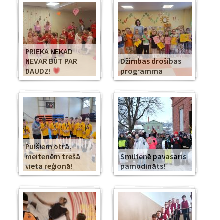
PRIEKA NEKAD
NEVAR BŪT PAR
Džimbas drošības
DAUDZ!
programma
Puišiem otrā,
meitenēm trešā
Smiltenē pavasaris
vieta reģionā!
pamodināts!