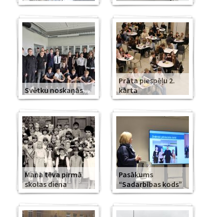
Prāta piespēļu 2.
Svētku noskaņās
kārta
Mana tēva pirmā
Pasākums
skolas diena
“Sadarbības kods”