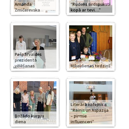
Amanda
“Rudens sirdspuksti
Zmičerevska
kopā ar tevi…”
Pašpārvaldes
prezidenta
vēlēšanas
Miķeļdienas tirdziņš
Literārā kafejnīca
“Rainis un Aspazija
Dažādo kurpju
– pirmie
diena
influenceri”