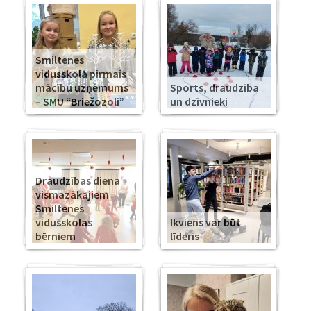
Smiltenes
vidusskolā pirmais
mācību uzņēmums
Sports, draudzība
– SMU “Briežozoli”
un dzīvnieki
Draudzības diena
vismazākajiem
Smiltenes
vidusskolas
Ikviens var būt
bērniem
līderis