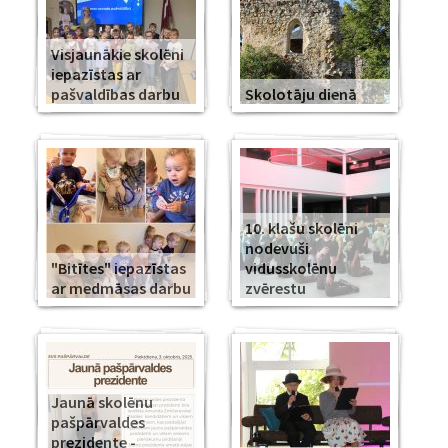
Visjaunākie skolēni
iepazīstas ar
pašvaldības darbu
Skolotāju dienā
10. klašu skolēni
nodevuši
"Bitītes" iepazīstas
vidusskolēnu
ar medmāsas darbu
zvērestu
Jaunā skolēnu
pašpārvaldes
prezidente -