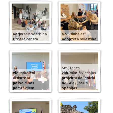
Karjeras nodarbība
No “Ulubeles”
fitnesa centrā
adoptētā mīlestība
Smiltenes
Vidusskolēni
vidusskolā viesojas
diskutē ar
projekta dalībnieki
pašvaldības
no Grieķijas un
pārstāvjiem
Spānijas