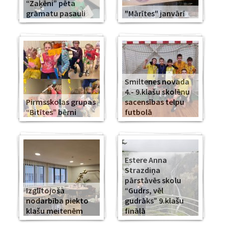
“Zaķēni” pēta
grāmatu pasauli
"Mārītes" janvārī
Smiltenes novada
4.- 9.klašu skolēnu
Pirmsskolas grupas
sacensības telpu
“Bitītes” bērni
futbolā
Estere Anna
Strazdiņa
pārstāvēs skolu
Izglītojoša
“Gudrs, vēl
nodarbība piekto
gudrāks” 9.klašu
klašu meitenēm
finālā