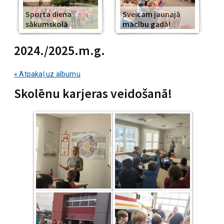
Sporta diena
Sveicam jaunajā
sākumskolā
mācību gadā!
2024./2025.m.g.
« Atpakaļ uz albumu
Skolēnu karjeras veidošanā!