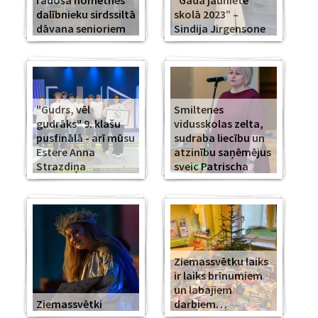
radošā nometnes
“Gada jauniete
dalībnieku sirdssiltā
skolā 2023” –
dāvana senioriem
Sindija Jirgensone
"Gudrs, vēl
Smiltenes
gudrāks" 9. klašu
vidusskolas zelta,
pusfinālā - arī mūsu
sudraba liecību un
Estere Anna
atzinību saņēmējus
Strazdiņa
sveic Patrischa
Ziemassvētku laiks
ir laiks brīnumiem
un labajiem
Ziemassvētki
darbiem…