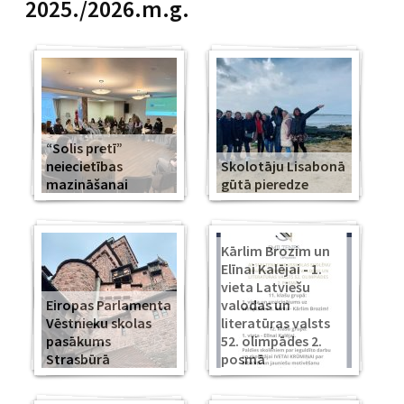
2025./2026.m.g.
“Solis pretī”
neiecietības
Skolotāju Lisabonā
mazināšanai
gūtā pieredze
Kārlim Brozim un
Elīnai Kalējai - 1.
vieta Latviešu
Eiropas Parlamenta
valodas un
Vēstnieku skolas
literatūras valsts
pasākums
52. olimpādes 2.
Strasbūrā
posmā