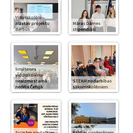
Vidusskolēni
aizstāv projektu
Māras Dāmes
darbus
stipendiāti
Smiltenes
vidusskolēnu
neaizmirstamā
STEAM nodarbības
nedēļa Čehijā
sākumskolēniem
Aicinām piedalīties
Paldies uzņēmējiem