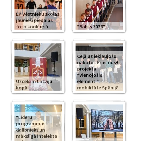
EP Vēstnieku skolas
jaunieši piedalās
foto konkursā
"Balsis 2026"
Ceļā uz iekļaujošu
nākotni: Erasmus+
projekta
“Vienojošie
Uzcelsim Latviju
elementi”
kopā!
mobilitāte Spānijā
“Līderu
programmas”
dalībnieks un
mākslīgā intelekta