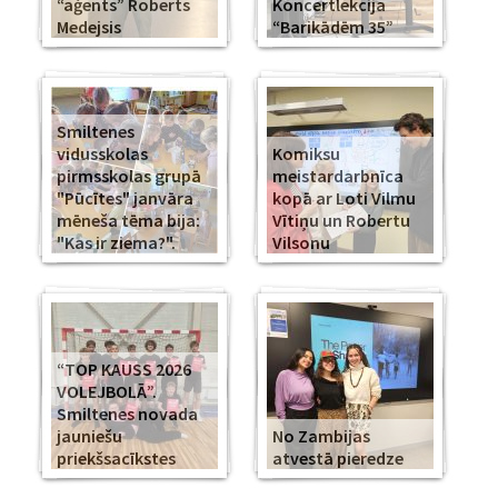
“aģents” Roberts
Koncertlekcija
Medejsis
“Barikādēm 35”
Smiltenes
vidusskolas
Komiksu
pirmsskolas grupā
meistardarbnīca
"Pūcītes" janvāra
kopā ar Loti Vilmu
mēneša tēma bija:
Vītiņu un Robertu
"Kas ir ziema?".
Vilsonu
“TOP KAUSS 2026
VOLEJBOLĀ”.
Smiltenes novada
jauniešu
No Zambijas
priekšsacīkstes
atvestā pieredze