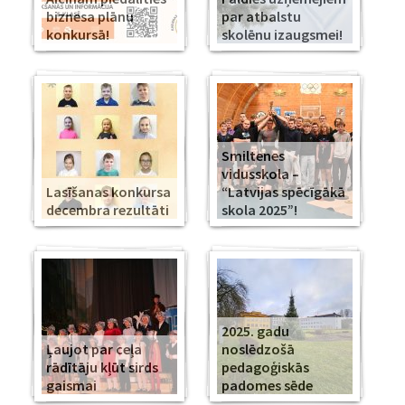
biznesa plānu
par atbalstu
konkursā!
skolēnu izaugsmei!
Smiltenes
vidusskola –
Lasīšanas konkursa
“Latvijas spēcīgākā
decembra rezultāti
skola 2025”!
2025. gadu
Ļaujot par ceļa
noslēdzošā
rādītāju kļūt sirds
pedagoģiskās
gaismai
padomes sēde