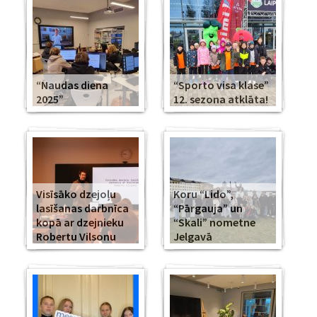
“Naudas diena
“Sporto visa klase”
2025”
12. sezona atklāta!
Visīsāko dzejoļu
Koru “Lido”,
lasīšanas darbnīca
“Pārgauja” un
kopā ar dzejnieku
“Skali” nometne
Robertu Vilsonu
Jelgavā