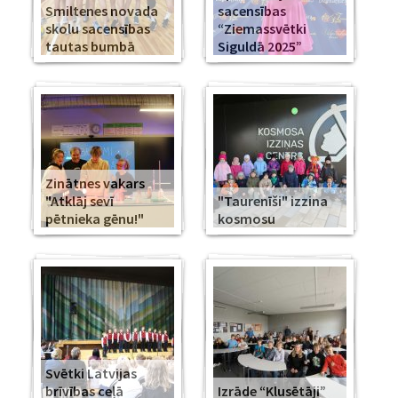
Smiltenes novada
sacensības
skolu sacensības
“Ziemassvētki
tautas bumbā
Siguldā 2025”
Zinātnes vakars
"Atklāj sevī
"Taurenīši" izzina
pētnieka gēnu!"
kosmosu
Svētki Latvijas
brīvības ceļā
Izrāde “Klusētāji”