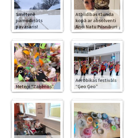
Smiltenē
Atbildības stunda
pamodināts
kopā ar absolventi
pavasaris!
Anci Natu Pilsniburi
Aerobikas festivāls
Meteņi “Zaķēnos”
“Ģeo Ģeo”