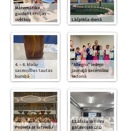
Matemātika,
gaidot Latvijas
svētkus
Lāčplēša dienā
4. – 6. klašu
“Allegro” iedejo
sacensības tautas
jaunajā sacensību
bumbā
sezonā
12.klašu skolēni
Popiela ar latviešu
gatavojas ZPD