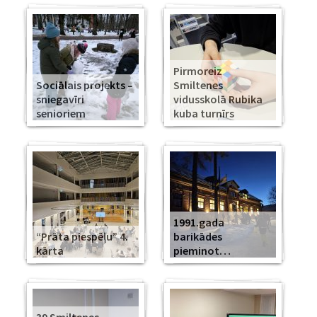
Pirmoreiz
Sociālais projekts –
Smiltenes
sniegavīri
vidusskolā Rubika
senioriem
kuba turnīrs
1991.gada
“Prāta piespēļu” 4.
barikādes
kārta
pieminot…