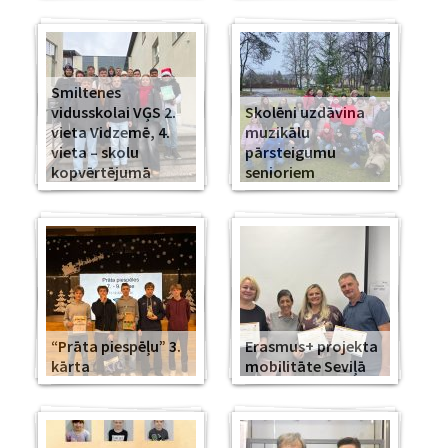
Smiltenes
vidusskolai VĢS 2.
Skolēni uzdāvina
vieta Vidzemē, 4.
muzikālu
vieta – skolu
pārsteigumu
kopvērtējumā
senioriem
“Prāta piespēļu” 3.
Erasmus+ projekta
kārta
mobilitāte Seviļā