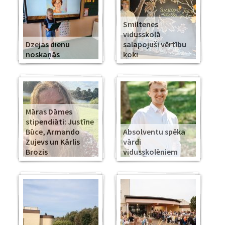
Smiltenes
vidusskolā
Dzejas dienu
salapojuši vērtību
noskaņās
koki
Māras Dāmes
stipendiāti: Justīne
Būce, Armando
Absolventu spēka
Zujevs un Kārlis
vārdi
Brozis
vidusskolēniem