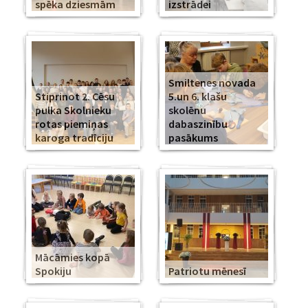
spēka dziesmām
izstrādei
Smiltenes novada
Stiprinot 2. Cēsu
5.un 6. klašu
pulka Skolnieku
skolēnu
rotas piemiņas
dabaszinību
karoga tradīciju
pasākums
Mācāmies kopā
Spokiju
Patriotu mēnesī