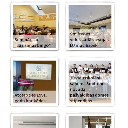
Smiltenes
Seminārs ar
vidusskolā viesojas
“Lasīšanas bingo”
LU mācībspēki
29 vidusskolēni
saņems Smiltenes
novada
Atceroties 1991.
pašvaldības domes
gada barikādes
stipendijas