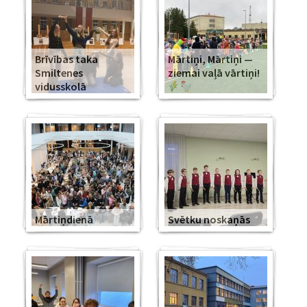
Brīvības taka
Mārtiņi, Mārtiņi —
Smiltenes
ziemai vaļā vārtiņi!
vidusskolā
Mārtiņdienā
Svētku noskaņās