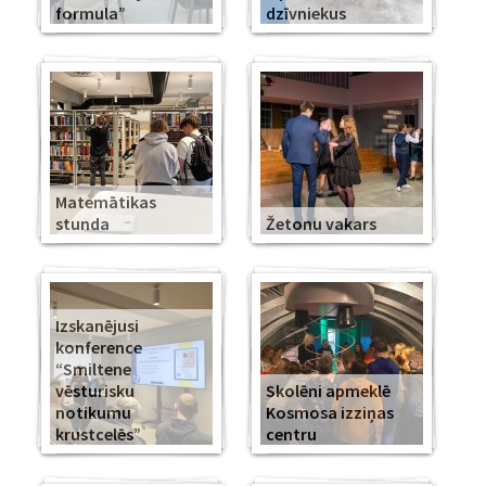
formula”
dzīvniekus
Matemātikas
stunda
Žetonu vakars
Izskanējusi
konference
“Smiltene
vēsturisku
Skolēni apmeklē
notikumu
Kosmosa izziņas
krustcelēs”
centru