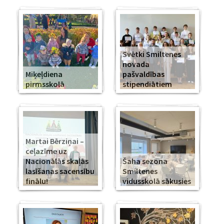
Svētki Smiltenes
novada
Miķeļdiena
pašvaldības
pirmsskolā
stipendiātiem
Martai Bērziņai –
ceļazīme uz
Nacionālās skaļās
Šaha sezona
lasīšanas sacensību
Smiltenes
finālu!
vidusskolā sākusies