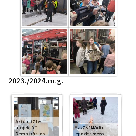
2023./2024.m.g.
Aktualitātes
projektā “
Mazās "Mārīte"
Demokrātijas
iepazīst meža