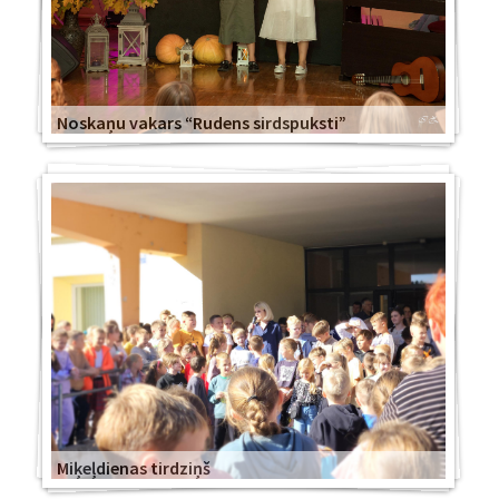
Noskaņu vakars “Rudens sirdspuksti”
Miķeļdienas tirdziņš