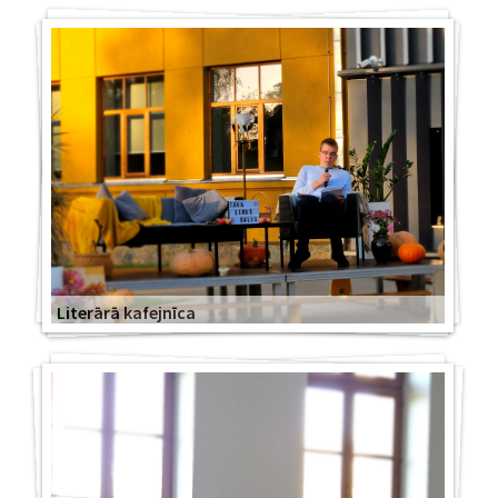
Literārā kafejnīca