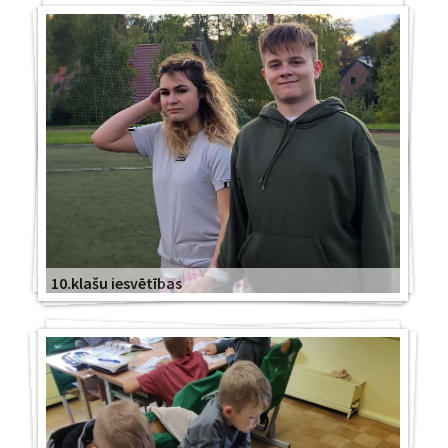
10.klašu iesvētības