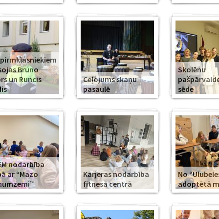
 pirmklasniekiem
sojas Bruno
Skolēnu
rs un Runcis
Ceļojums skaņu
pašpārvald
is
pasaulē
sēde
EM nodarbība
ā ar “Mazo
Karjeras nodarbība
No “Ulubele
īnumzemi”
fitnesa centrā
adoptētā mī