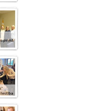
es pirmā
s”
lestība