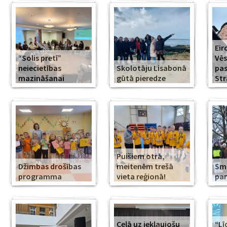
Eir
“Solis pretī”
Vēs
neiecietības
Skolotāju Lisabonā
pa
mazināšanai
gūtā pieredze
Str
Puišiem otrā,
Džimbas drošības
meitenēm trešā
Smi
programma
vieta reģionā!
pa
Ceļā uz iekļaujošu
“Lī