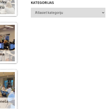
lēni
KATEGORIJAS
ZPD
ena
ēneša
s