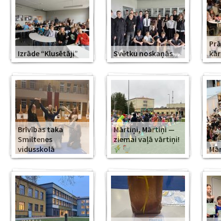
Prā
Izrāde “Klusētāji”
Svētku noskaņās
kār
Brīvības taka
Mārtiņi, Mārtiņi —
Smiltenes
ziemai vaļā vārtiņi!
vidusskolā
Mār