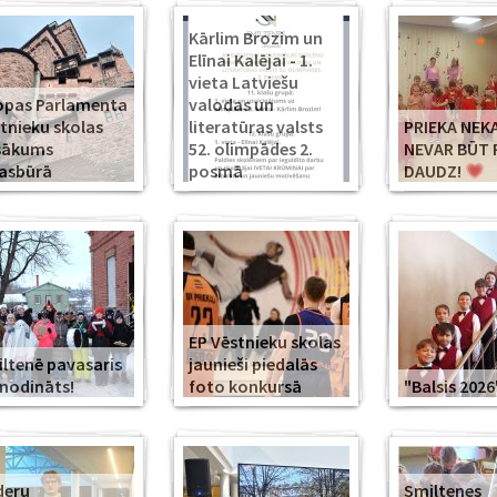
Kārlim Brozim un
Elīnai Kalējai - 1.
vieta Latviešu
opas Parlamenta
valodas un
tnieku skolas
literatūras valsts
PRIEKA NEK
sākums
52. olimpādes 2.
NEVAR BŪT 
asbūrā
posmā
DAUDZ!
EP Vēstnieku skolas
ltenē pavasaris
jaunieši piedalās
modināts!
foto konkursā
"Balsis 2026
deru
Smiltenes