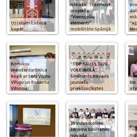
nākotni: Erasmus+
pr
projekta
dal
“Vienojošie
māk
Uzcelsim Latviju
elementi”
“aģ
kopā!
mobilitāte Spānijā
Med
Komiksu
“TOP KAUSS 2026
meistardarbnīca
VOLEJBOLĀ”.
kopā ar Loti Vilmu
Smiltenes novada
Vītiņu un Robertu
jauniešu
No 
Vilsonu
priekšsacīkstes
atv
29 vidusskolēni
saņems Smiltenes
novada
Vid