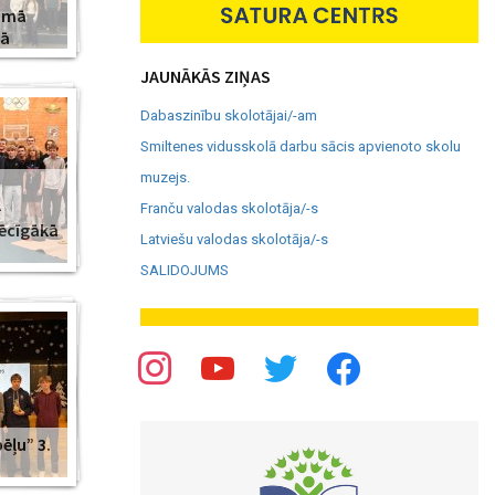
amā
jā
JAUNĀKĀS ZIŅAS
Dabaszinību skolotājai/-am
Smiltenes vidusskolā darbu sācis apvienoto skolu
muzejs.
–
Franču valodas skolotāja/-s
pēcīgākā
Latviešu valodas skolotāja/-s
SALIDOJUMS
ēļu” 3.