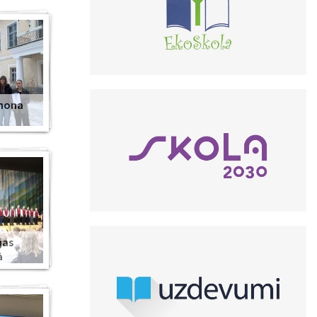
anona
jas
ā