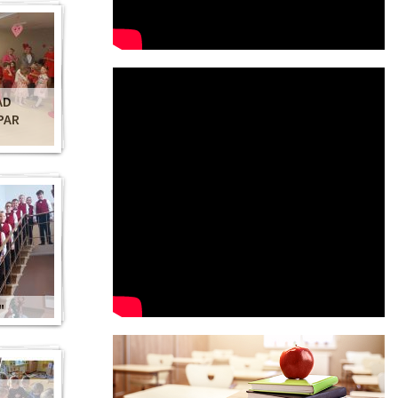
AD
PAR
"