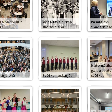
ta piespēļu 2.
Mana tēva pirmā
Pasākums
ta
skolas diena
“Sadarbība
Matemātika
gaidot Latv
tiņdienā
Svētku noskaņās
svētkus