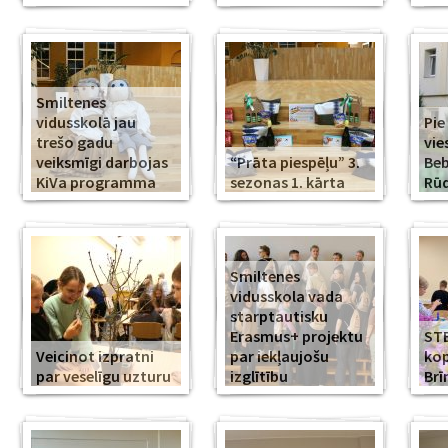
Smiltenes
vidusskolā jau
Pie
trešo gadu
vie
veiksmīgi darbojas
“Prāta piespēļu” 3.
Beb
KiVa programma
sezonas 1. kārta
Rūd
Smiltenes
vidusskola vada
starptautisku
Erasmus+ projektu
ST
Veicinot izpratni
par iekļaujošu
kop
par veselīgu uzturu
izglītību
Br