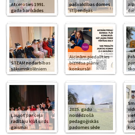
Atceroties 1991.
pašvaldības domes
aiz
gada barikādes
stipendijas
da
Aicinām piedalīties
Pal
STEAM nodarbības
biznesa plānu
par
sākumskolēniem
konkursā!
sko
Smi
2025. gadu
vid
Ļaujot par ceļa
noslēdzošā
vie
rādītāju kļūt sirds
pedagoģiskās
vie
gaismai
padomes sēde
ko