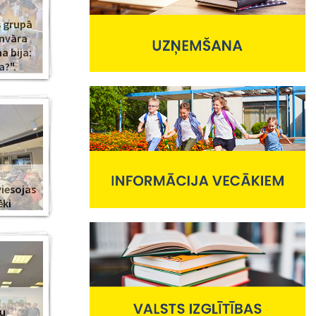
s grupā
anvāra
 bija:
a?".
viesojas
ēki
nu