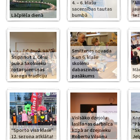
4. – 6. klašu
“Al
sacensības tautas
jau
Lāčplēša dienā
bumbā
se
Smiltenes novada
Stiprinot 2. Cēsu
5.un 6. klašu
pulka Skolnieku
skolēnu
rotas piemiņas
dabaszinību
Mā
karoga tradīciju
pasākums
Spo
Visīsāko dzejoļu
Kor
lasīšanas darbnīca
“Pā
“Sporto visa klase”
kopā ar dzejnieku
“Sk
12. sezona atklāta!
Robertu Vilsonu
Jel