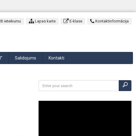
īt ieteikumu
Lapas karte
E-klase
Kontaktinformācija
I”
Salidojums
Kontakti