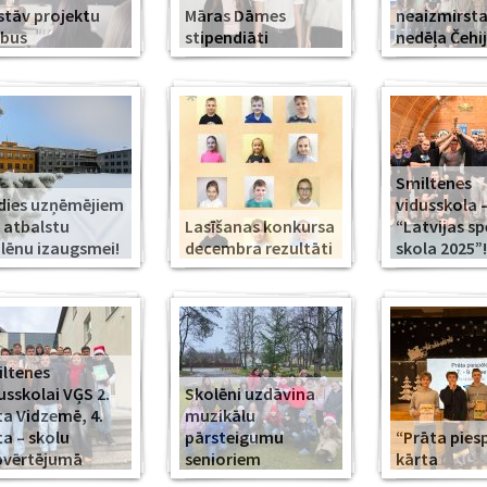
stāv projektu
Māras Dāmes
neaizmirst
rbus
stipendiāti
nedēļa Čehi
Smiltenes
dies uzņēmējiem
vidusskola 
 atbalstu
Lasīšanas konkursa
“Latvijas s
lēnu izaugsmei!
decembra rezultāti
skola 2025”!
ltenes
usskolai VĢS 2.
Skolēni uzdāvina
ta Vidzemē, 4.
muzikālu
ta – skolu
pārsteigumu
“Prāta piesp
pvērtējumā
senioriem
kārta