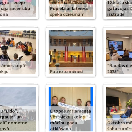
legro” iedejo
12.klašu sko
najā sacensību
Popiela ar latviešu
gatavojas 
zonā
spēka dziesmām
izstrādei
cāmies kopā
“Naudas di
kiju
Patriotu mēnesī
2025”
u “Lido”,
Eiropas Parlamenta
rgauja” un
Vēstnieku skolas
ali” nometne
mācību gada
Oktobra m
gavā
atklāšana
šaha turnīr