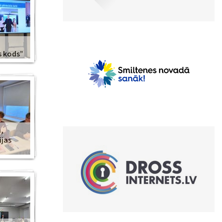
s kods”
,
ijas