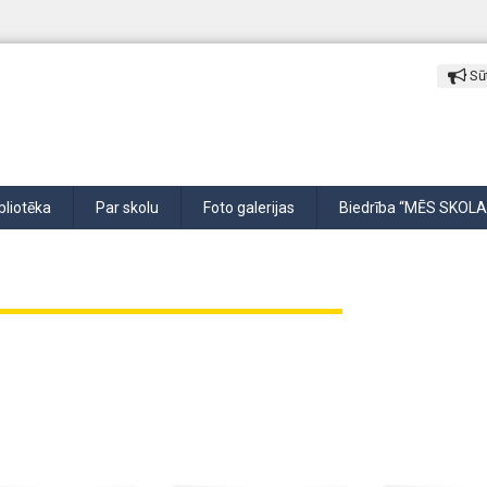
Sūt
bliotēka
Par skolu
Foto galerijas
Biedrība “MĒS SKOLA