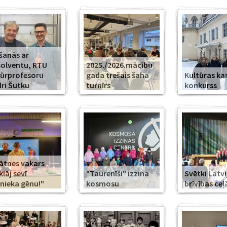
šanās ar
olventu, RTU
2025./2026.mācību
ūrprofesoru
gada trešais šaha
Kultūras k
ri Šutku
turnīrs
konkurss
ātnes vakars
klāj sevī
"Taurenīši" izzina
Svētki Latvi
nieka gēnu!"
kosmosu
brīvības ceļ