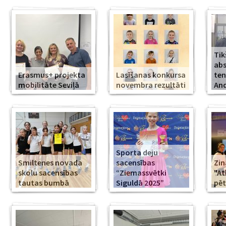
Tik
abs
Erasmus+ projekta
Lasīšanas konkursa
ten
mobilitāte Seviļā
novembra rezultāti
And
Sporta deju
Smiltenes novada
sacensības
Zin
skolu sacensības
“Ziemassvētki
"At
tautas bumbā
Siguldā 2025”
pēt