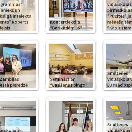
ogrammas”
vidusskolas
ībnieks un
pirmsskola
slīgā intelekta
"Pūcītes" j
ents” Roberts
Koncertlekcija
mēneša tēma
ejsis
“Barikādēm 35”
"Kas ir ziem
Smiltenes
Zambijas
Seminārs ar
vidusskolā 
estā pieredze
“Lasīšanas bingo”
LU mācībsp
Smiltenes
usskolēni
vidusskolē