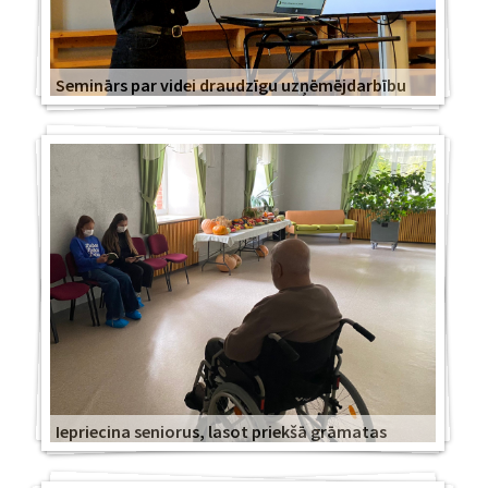
Seminārs par videi draudzīgu uzņēmējdarbību
Iepriecina seniorus, lasot priekšā grāmatas