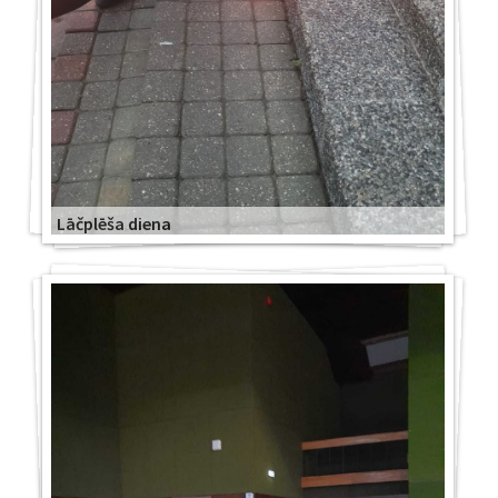
Lāčplēša diena