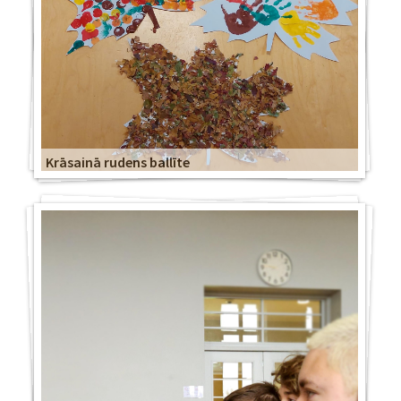
Krāsainā rudens ballīte