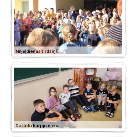
Miķeļdienas tirdziņš
Dažādo kurpju diena