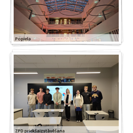
Popiela
ZPD priekšaizstāvēšana