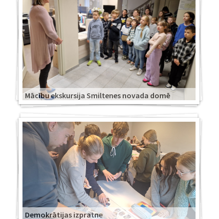
Mācību ekskursija Smiltenes novada domē
Demokrātijas izpratne