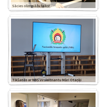
Sācies olimpiāžu laiks!
Tikšanās ar NBS virsleitnantu Māri Otaņķi