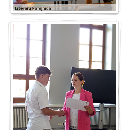
Literārā kafejnīca