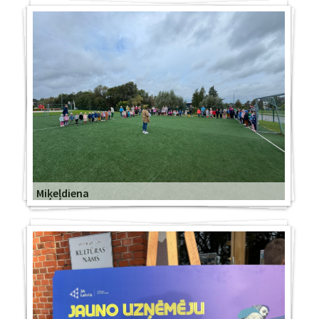
Miķeļdiena