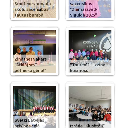
Smiltenes novada
sacensības
skolu sacensības
“Ziemassvētki
tautas bumbā
Siguldā 2025”
Zinātnes vakars
"Atklāj sevī
"Taurenīši" izzina
pētnieka gēnu!"
kosmosu
Svētki Latvijas
brīvības ceļā
Izrāde “Klusētāji”