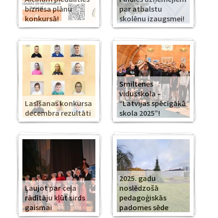
biznesa plānu
par atbalstu
konkursā!
skolēnu izaugsmei!
Smiltenes
vidusskola –
Lasīšanas konkursa
“Latvijas spēcīgākā
decembra rezultāti
skola 2025”!
2025. gadu
Ļaujot par ceļa
noslēdzošā
rādītāju kļūt sirds
pedagoģiskās
gaismai
padomes sēde