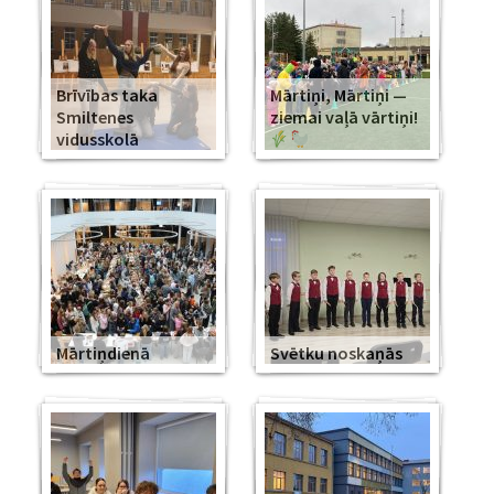
Brīvības taka
Mārtiņi, Mārtiņi —
Smiltenes
ziemai vaļā vārtiņi!
vidusskolā
Mārtiņdienā
Svētku noskaņās