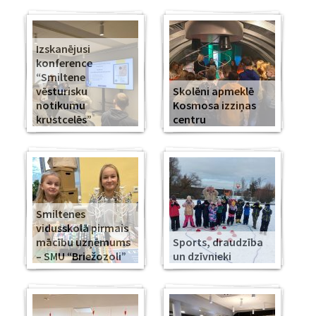
Izskanējusi
konference
“Smiltene
vēsturisku
Skolēni apmeklē
notikumu
Kosmosa izziņas
krustcelēs”
centru
Smiltenes
vidusskolā pirmais
mācību uzņēmums
Sports, draudzība
– SMU “Briežozoli”
un dzīvnieki