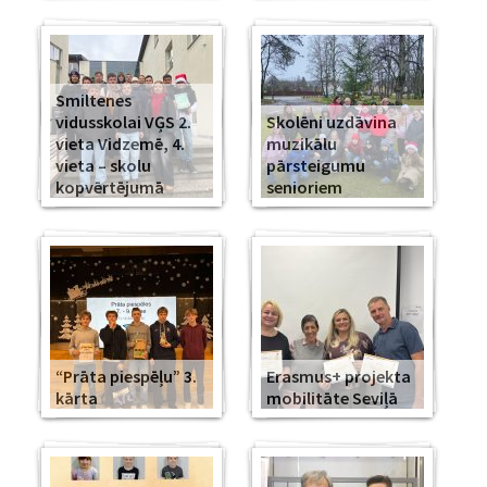
Smiltenes
vidusskolai VĢS 2.
Skolēni uzdāvina
vieta Vidzemē, 4.
muzikālu
vieta – skolu
pārsteigumu
kopvērtējumā
senioriem
“Prāta piespēļu” 3.
Erasmus+ projekta
kārta
mobilitāte Seviļā