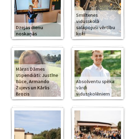
Smiltenes
vidusskolā
Dzejas dienu
salapojuši vērtību
noskaņās
koki
Māras Dāmes
stipendiāti: Justīne
Būce, Armando
Absolventu spēka
Zujevs un Kārlis
vārdi
Brozis
vidusskolēniem