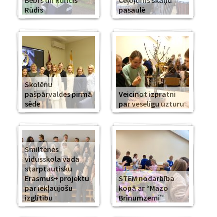
Bebrs un Runcis
Ceļojums skaņu
Rūdis
pasaulē
Skolēnu
pašpārvaldes pirmā
Veicinot izpratni
sēde
par veselīgu uzturu
Smiltenes
vidusskola vada
starptautisku
Erasmus+ projektu
STEM nodarbība
par iekļaujošu
kopā ar “Mazo
izglītību
Brīnumzemi”