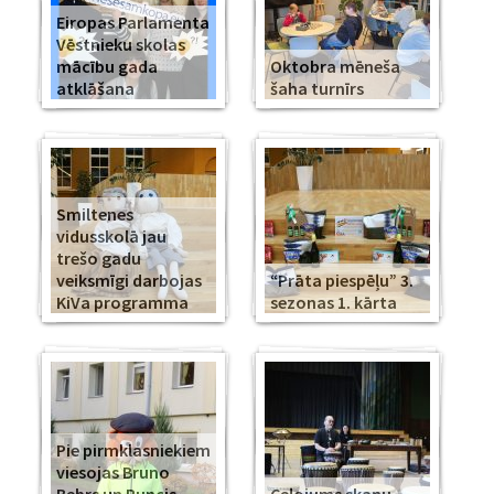
Eiropas Parlamenta
Vēstnieku skolas
mācību gada
Oktobra mēneša
atklāšana
šaha turnīrs
Smiltenes
vidusskolā jau
trešo gadu
veiksmīgi darbojas
“Prāta piespēļu” 3.
KiVa programma
sezonas 1. kārta
Pie pirmklasniekiem
viesojas Bruno