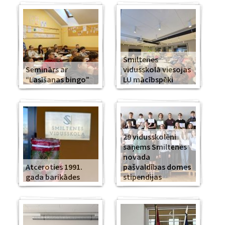
Smiltenes
Seminārs ar
vidusskolā viesojas
“Lasīšanas bingo”
LU mācībspēki
29 vidusskolēni
saņems Smiltenes
novada
Atceroties 1991.
pašvaldības domes
gada barikādes
stipendijas