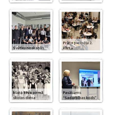
Prāta piespēļu 2.
Svētku noskaņās
kārta
Mana tēva pirmā
Pasākums
skolas diena
“Sadarbības kods”