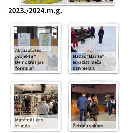
2023./2024.m.g.
Aktualitātes
projektā “
Mazās "Mārīte"
Demokrātijas
iepazīst meža
formula”
dzīvniekus
Matemātikas
stunda
Žetonu vakars