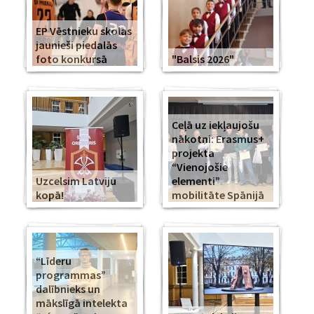
EP Vēstnieku skolas
jaunieši piedalās
foto konkursā
"Balsis 2026"
Ceļā uz iekļaujošu
nākotni: Erasmus+
projekta
“Vienojošie
Uzcelsim Latviju
elementi”
kopā!
mobilitāte Spānijā
“Līderu
programmas”
dalībnieks un
mākslīgā intelekta