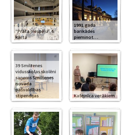
1991.gada
“Prāta piespēļu” 4.
barikādes
kārta
pieminot…
39 Smiltenes
vidusskolas skolēni
saņems Smiltenes
novada
pašvaldības
stipendijas
Kafejnīca vecākiem