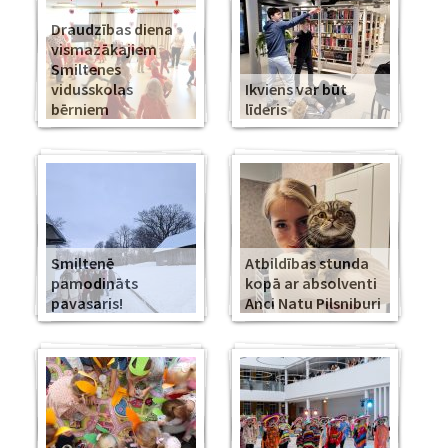
Draudzības diena
vismazākajiem
Smiltenes
vidusskolas
Ikviens var būt
bērniem
līderis
Smiltenē
Atbildības stunda
pamodināts
kopā ar absolventi
pavasaris!
Anci Natu Pilsniburi