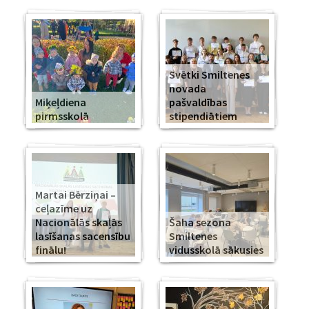
Svētki Smiltenes
novada
Miķeļdiena
pašvaldības
pirmsskolā
stipendiātiem
Martai Bērziņai –
ceļazīme uz
Nacionālās skaļās
Šaha sezona
lasīšanas sacensību
Smiltenes
finālu!
vidusskolā sākusies