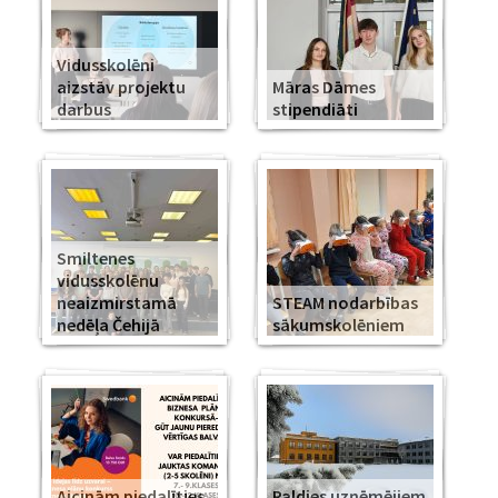
Vidusskolēni
aizstāv projektu
Māras Dāmes
darbus
stipendiāti
Smiltenes
vidusskolēnu
neaizmirstamā
STEAM nodarbības
nedēļa Čehijā
sākumskolēniem
Aicinām piedalīties
Paldies uzņēmējiem