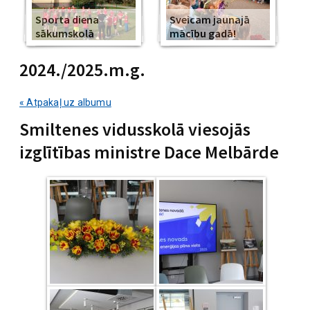
Sporta diena
Sveicam jaunajā
sākumskolā
mācību gadā!
2024./2025.m.g.
« Atpakaļ uz albumu
Smiltenes vidusskolā viesojās
izglītības ministre Dace Melbārde