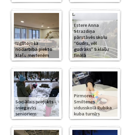
Estere Anna
Strazdiņa
pārstāvēs skolu
Izglītojoša
“Gudrs, vēl
nodarbība piekto
gudrāks” 9.klašu
klašu meitenēm
finālā
Pirmoreiz
Sociālais projekts –
Smiltenes
sniegavīri
vidusskolā Rubika
senioriem
kuba turnīrs