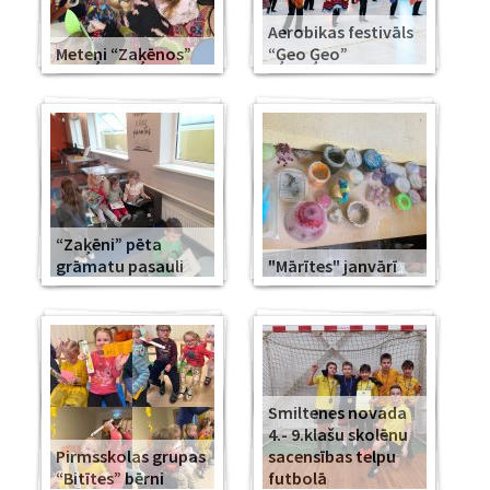
Aerobikas festivāls
Meteņi “Zaķēnos”
“Ģeo Ģeo”
“Zaķēni” pēta
grāmatu pasauli
"Mārītes" janvārī
Smiltenes novada
4.- 9.klašu skolēnu
Pirmsskolas grupas
sacensības telpu
“Bitītes” bērni
futbolā