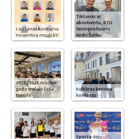
Tikšanās ar
absolventu, RTU
Lasīšanas konkursa
tenūrprofesoru
novembra rezultāti
Andri Šutku
2025./2026.mācību
gada trešais šaha
Kultūras kanona
turnīrs
konkurss
Sporta deju