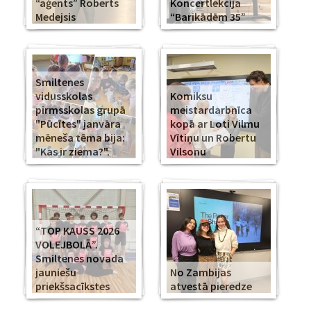
“aģents” Roberts
Koncertlekcija
Medejsis
“Barikādēm 35”
Smiltenes
vidusskolas
Komiksu
pirmsskolas grupā
meistardarbnīca
"Pūcītes" janvāra
kopā ar Loti Vilmu
mēneša tēma bija:
Vītiņu un Robertu
"Kas ir ziema?".
Vilsonu
“TOP KAUSS 2026
VOLEJBOLĀ”.
Smiltenes novada
jauniešu
No Zambijas
priekšsacīkstes
atvestā pieredze