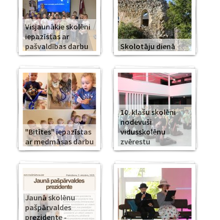
Visjaunākie skolēni
iepazīstas ar
pašvaldības darbu
Skolotāju dienā
10. klašu skolēni
nodevuši
"Bitītes" iepazīstas
vidusskolēnu
ar medmāsas darbu
zvērestu
Jaunā skolēnu
pašpārvaldes
prezidente -