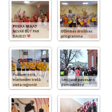
PRIEKA NEKAD
NEVAR BŪT PAR
Džimbas drošības
DAUDZ!
programma
Puišiem otrā,
meitenēm trešā
Smiltenē pavasaris
vieta reģionā!
pamodināts!