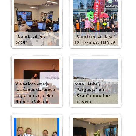
“Naudas diena
“Sporto visa klase”
2025”
12. sezona atklāta!
Visīsāko dzejoļu
Koru “Lido”,
lasīšanas darbnīca
“Pārgauja” un
kopā ar dzejnieku
“Skali” nometne
Robertu Vilsonu
Jelgavā