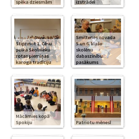
spēka dziesmām
izstrādei
Smiltenes novada
Stiprinot 2. Cēsu
5.un 6. klašu
pulka Skolnieku
skolēnu
rotas piemiņas
dabaszinību
karoga tradīciju
pasākums
Mācāmies kopā
Spokiju
Patriotu mēnesī