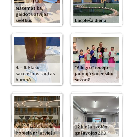
Matemātika,
gaidot Latvijas
svētkus
Lāčplēša dienā
4. – 6. klašu
“Allegro” iedejo
sacensības tautas
jaunajā sacensību
bumbā
sezonā
12.klašu skolēni
Popiela ar latviešu
gatavojas ZPD