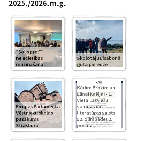
2025./2026.m.g.
“Solis pretī”
neiecietības
Skolotāju Lisabonā
mazināšanai
gūtā pieredze
Kārlim Brozim un
Elīnai Kalējai - 1.
vieta Latviešu
Eiropas Parlamenta
valodas un
Vēstnieku skolas
literatūras valsts
pasākums
52. olimpādes 2.
Strasbūrā
posmā