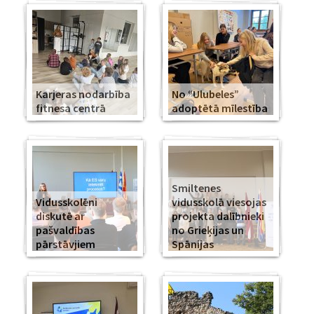
Karjeras nodarbība
No “Ulubeles”
fitnesa centrā
adoptētā mīlestība
Smiltenes
Vidusskolēni
vidusskolā viesojas
diskutē ar
projekta dalībnieki
pašvaldības
no Grieķijas un
pārstāvjiem
Spānijas