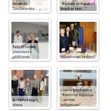
Amanda
“Rudens sirdspuksti
Zmičerevska
kopā ar tevi…”
Pašpārvaldes
prezidenta
vēlēšanas
Miķeļdienas tirdziņš
Literārā kafejnīca
“Rainis un Aspazija
Dažādo kurpju
– pirmie
diena
influenceri”