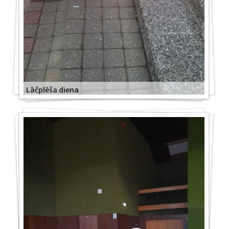
Lāčplēša diena