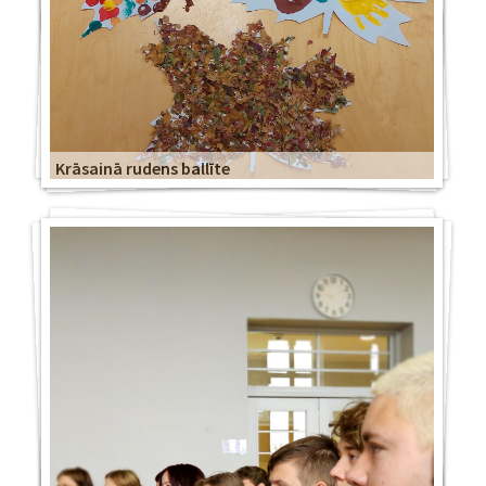
Krāsainā rudens ballīte