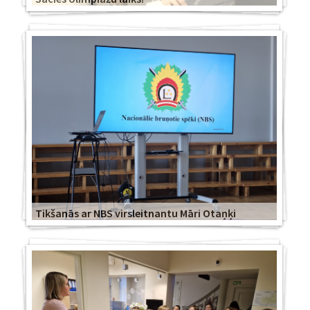
Tikšanās ar NBS virsleitnantu Māri Otaņķi