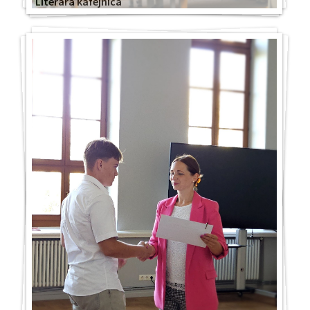
Literārā kafejnīca