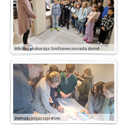
Mācību ekskursija Smiltenes novada domē
Demokrātijas izpratne