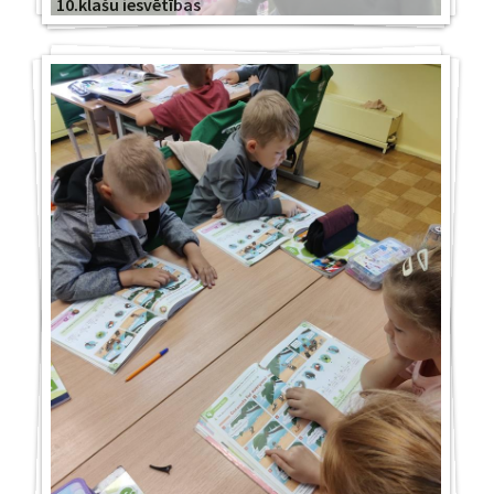
10.klašu iesvētības