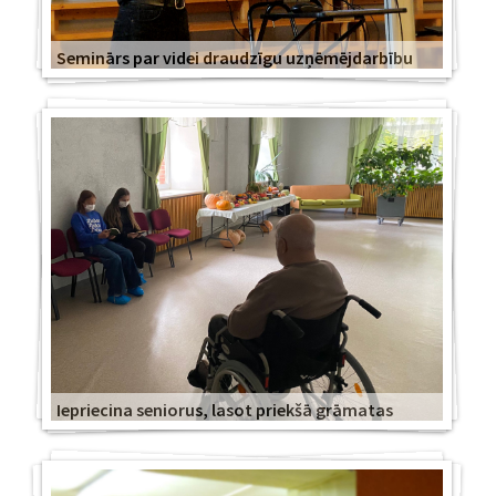
Seminārs par videi draudzīgu uzņēmējdarbību
Iepriecina seniorus, lasot priekšā grāmatas