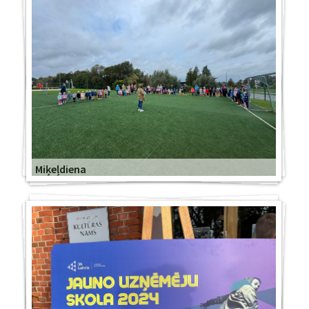
Miķeļdiena