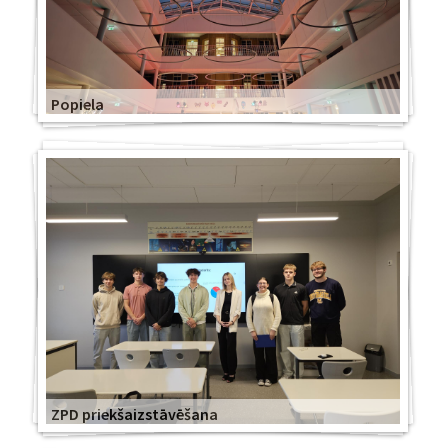
Popiela
ZPD priekšaizstāvēšana