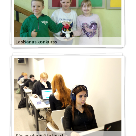
Lasīšanas konkurss
Sācies olimpiāžu laiks!