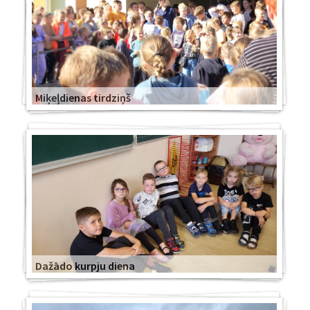
Miķeļdienas tirdziņš
Dažādo kurpju diena