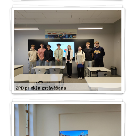
ZPD priekšaizstāvēšana