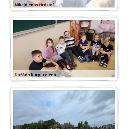
Miķeļdienas tirdziņš
Dažādo kurpju diena