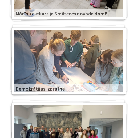
Mācību ekskursija Smiltenes novada domē
Demokrātijas izpratne