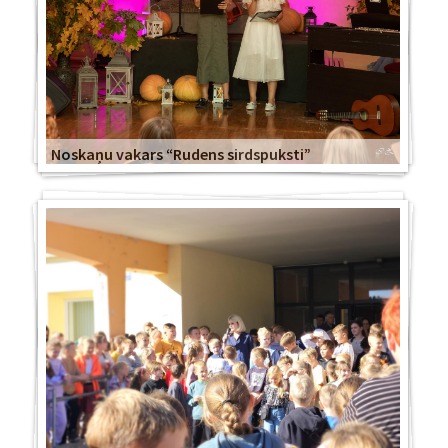
Noskaņu vakars “Rudens sirdspuksti”