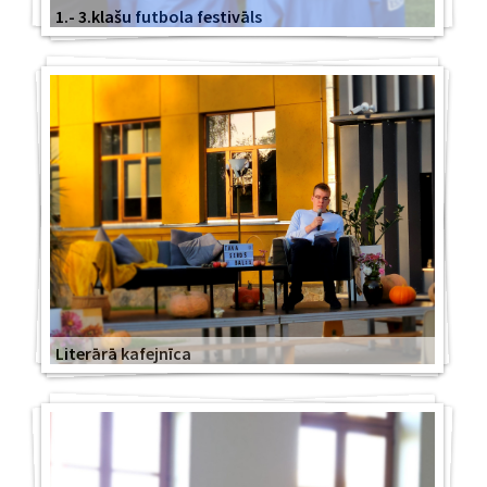
1.- 3.klašu futbola festivāls
Literārā kafejnīca