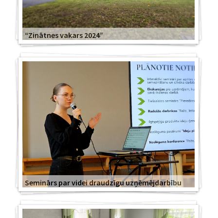
“Zinātnes vakars 2024”
Seminārs par videi draudzīgu uzņēmējdarbību