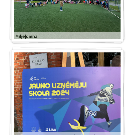
Miķeļdiena