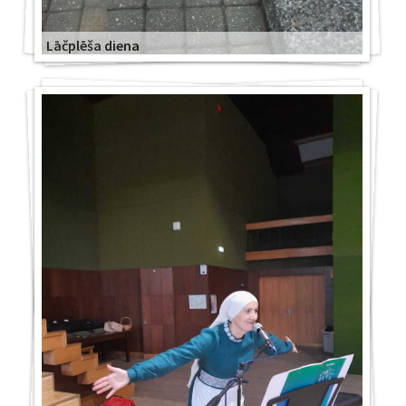
Lāčplēša diena