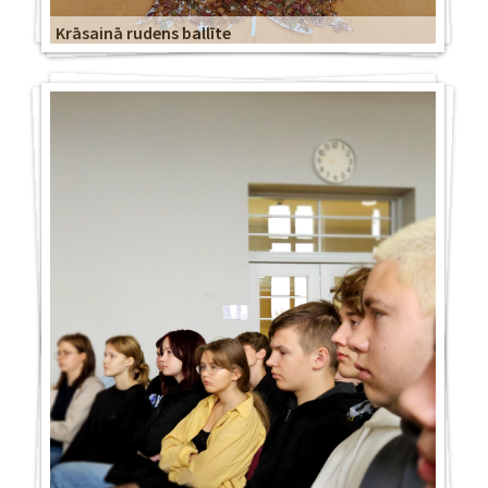
Krāsainā rudens ballīte