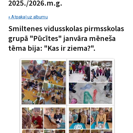
2025./2026.m.g.
« Atpakaļ uz albumu
Smiltenes vidusskolas pirmsskolas
grupā "Pūcītes" janvāra mēneša
tēma bija: "Kas ir ziema?".