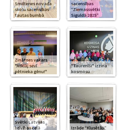
Smiltenes novada
sacensības
skolu sacensības
“Ziemassvētki
tautas bumbā
Siguldā 2025”
Zinātnes vakars
"Atklāj sevī
"Taurenīši" izzina
pētnieka gēnu!"
kosmosu
Svētki Latvijas
brīvības ceļā
Izrāde “Klusētāji”