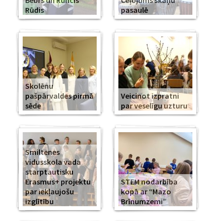
Bebrs un Runcis
Ceļojums skaņu
Rūdis
pasaulē
Skolēnu
pašpārvaldes pirmā
Veicinot izpratni
sēde
par veselīgu uzturu
Smiltenes
vidusskola vada
starptautisku
Erasmus+ projektu
STEM nodarbība
par iekļaujošu
kopā ar “Mazo
izglītību
Brīnumzemi”