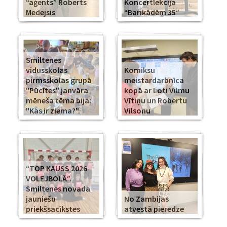
“aģents” Roberts
Koncertlekcija
Medejsis
“Barikādēm 35”
Smiltenes
vidusskolas
Komiksu
pirmsskolas grupā
meistardarbnīca
"Pūcītes" janvāra
kopā ar Loti Vilmu
mēneša tēma bija:
Vītiņu un Robertu
"Kas ir ziema?".
Vilsonu
“TOP KAUSS 2026
VOLEJBOLĀ”.
Smiltenes novada
jauniešu
No Zambijas
priekšsacīkstes
atvestā pieredze