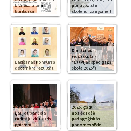
biznesa plānu
par atbalstu
konkursā!
skolēnu izaugsmei!
Smiltenes
vidusskola –
Lasīšanas konkursa
“Latvijas spēcīgākā
decembra rezultāti
skola 2025”!
2025. gadu
Ļaujot par ceļa
noslēdzošā
rādītāju kļūt sirds
pedagoģiskās
gaismai
padomes sēde