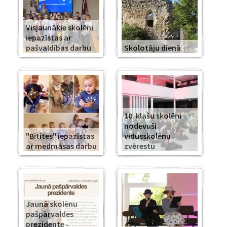
Visjaunākie skolēni
iepazīstas ar
pašvaldības darbu
Skolotāju dienā
10. klašu skolēni
nodevuši
"Bitītes" iepazīstas
vidusskolēnu
ar medmāsas darbu
zvērestu
Jaunā skolēnu
pašpārvaldes
prezidente -