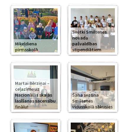
Svētki Smiltenes
novada
Miķeļdiena
pašvaldības
pirmsskolā
stipendiātiem
Martai Bērziņai –
ceļazīme uz
Nacionālās skaļās
Šaha sezona
lasīšanas sacensību
Smiltenes
finālu!
vidusskolā sākusies