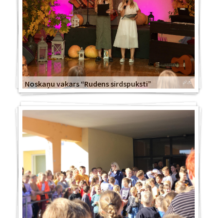
Noskaņu vakars “Rudens sirdspuksti”