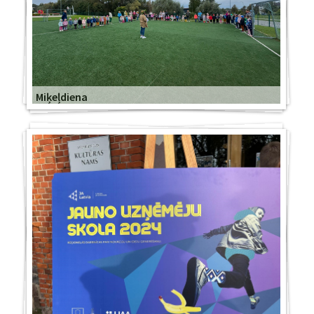
Miķeļdiena