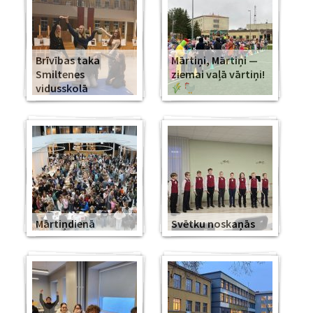
Brīvības taka
Mārtiņi, Mārtiņi —
Smiltenes
ziemai vaļā vārtiņi!
vidusskolā
Mārtiņdienā
Svētku noskaņās