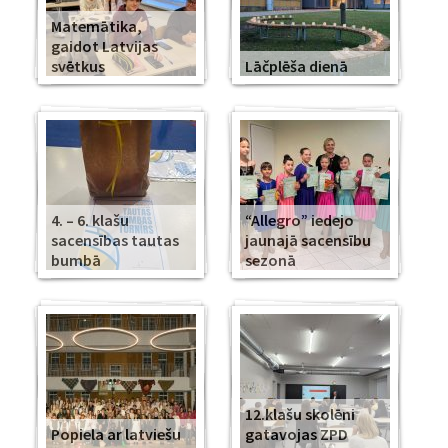
Matemātika,
gaidot Latvijas
svētkus
Lāčplēša dienā
4. – 6. klašu
“Allegro” iedejo
sacensības tautas
jaunajā sacensību
bumbā
sezonā
12.klašu skolēni
Popiela ar latviešu
gatavojas ZPD