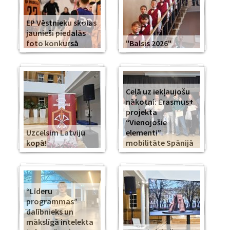
EP Vēstnieku skolas
jaunieši piedalās
foto konkursā
"Balsis 2026"
Ceļā uz iekļaujošu
nākotni: Erasmus+
projekta
“Vienojošie
Uzcelsim Latviju
elementi”
kopā!
mobilitāte Spānijā
“Līderu
programmas”
dalībnieks un
mākslīgā intelekta