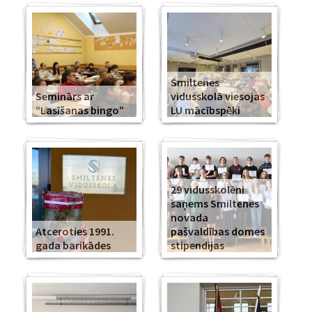
Smiltenes
Seminārs ar
vidusskolā viesojas
“Lasīšanas bingo”
LU mācībspēki
29 vidusskolēni
saņems Smiltenes
novada
Atceroties 1991.
pašvaldības domes
gada barikādes
stipendijas