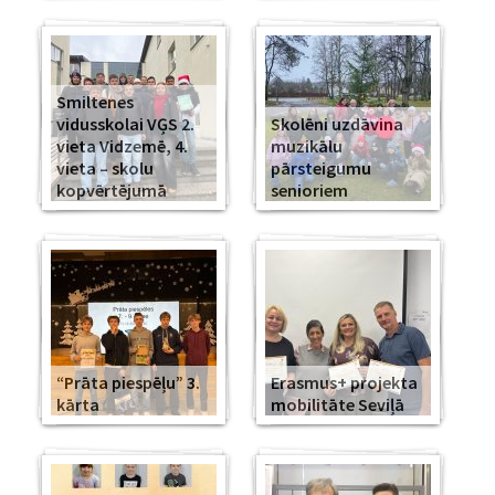
Smiltenes
vidusskolai VĢS 2.
Skolēni uzdāvina
vieta Vidzemē, 4.
muzikālu
vieta – skolu
pārsteigumu
kopvērtējumā
senioriem
“Prāta piespēļu” 3.
Erasmus+ projekta
kārta
mobilitāte Seviļā