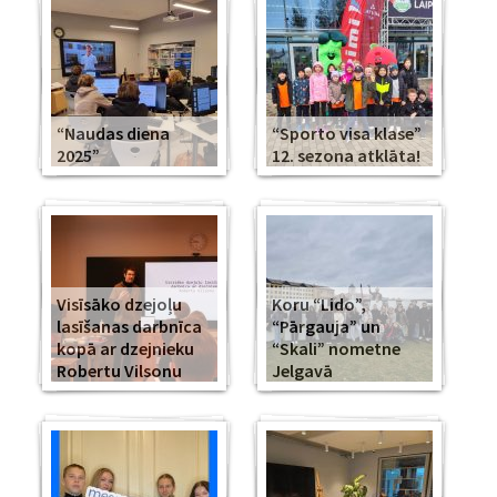
“Naudas diena
“Sporto visa klase”
2025”
12. sezona atklāta!
Visīsāko dzejoļu
Koru “Lido”,
lasīšanas darbnīca
“Pārgauja” un
kopā ar dzejnieku
“Skali” nometne
Robertu Vilsonu
Jelgavā