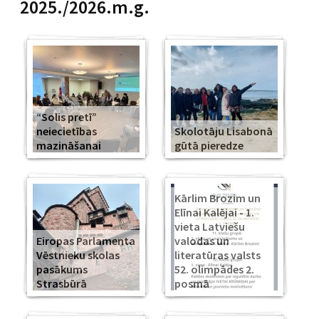
2025./2026.m.g.
“Solis pretī”
neiecietības
Skolotāju Lisabonā
mazināšanai
gūtā pieredze
Kārlim Brozim un
Elīnai Kalējai - 1.
vieta Latviešu
Eiropas Parlamenta
valodas un
Vēstnieku skolas
literatūras valsts
pasākums
52. olimpādes 2.
Strasbūrā
posmā