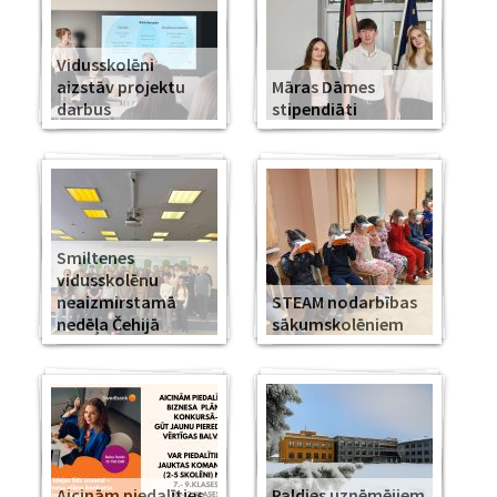
Vidusskolēni
aizstāv projektu
Māras Dāmes
darbus
stipendiāti
Smiltenes
vidusskolēnu
neaizmirstamā
STEAM nodarbības
nedēļa Čehijā
sākumskolēniem
Aicinām piedalīties
Paldies uzņēmējiem