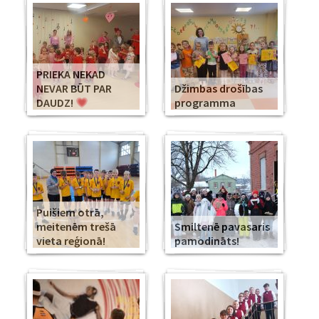
PRIEKA NEKAD
NEVAR BŪT PAR
Džimbas drošības
DAUDZ!
programma
Puišiem otrā,
meitenēm trešā
Smiltenē pavasaris
vieta reģionā!
pamodināts!