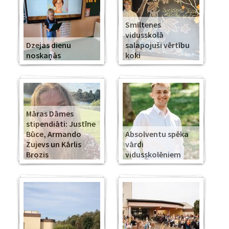
Smiltenes
vidusskolā
Dzejas dienu
salapojuši vērtību
noskaņās
koki
Māras Dāmes
stipendiāti: Justīne
Būce, Armando
Absolventu spēka
Zujevs un Kārlis
vārdi
Brozis
vidusskolēniem