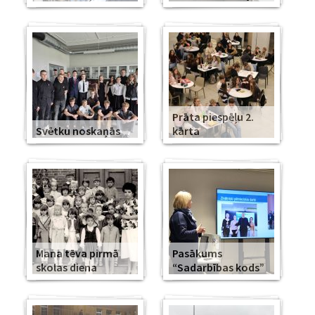
Prāta piespēļu 2.
Svētku noskaņās
kārta
Mana tēva pirmā
Pasākums
skolas diena
“Sadarbības kods”