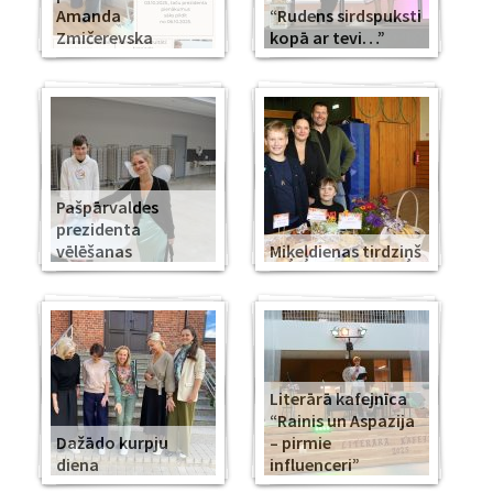
Amanda
“Rudens sirdspuksti
Zmičerevska
kopā ar tevi…”
Pašpārvaldes
prezidenta
vēlēšanas
Miķeļdienas tirdziņš
Literārā kafejnīca
“Rainis un Aspazija
Dažādo kurpju
– pirmie
diena
influenceri”