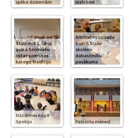
spēka dziesmām
izstrādei
Smiltenes novada
Stiprinot 2. Cēsu
5.un 6. klašu
pulka Skolnieku
skolēnu
rotas piemiņas
dabaszinību
karoga tradīciju
pasākums
Mācāmies kopā
Spokiju
Patriotu mēnesī