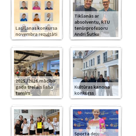
Tikšanās ar
absolventu, RTU
Lasīšanas konkursa
tenūrprofesoru
novembra rezultāti
Andri Šutku
2025./2026.mācību
gada trešais šaha
Kultūras kanona
turnīrs
konkurss
Sporta deju