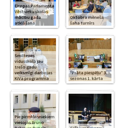
Eiropas Parlamenta
Vēstnieku skolas
mācību gada
Oktobra mēneša
atklāšana
šaha turnīrs
Smiltenes
vidusskolā jau
trešo gadu
veiksmīgi darbojas
“Prāta piespēļu” 3.
KiVa programma
sezonas 1. kārta
Pie pirmklasniekiem
viesojas Bruno