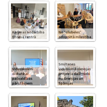
Karjeras nodarbība
No “Ulubeles”
fitnesa centrā
adoptētā mīlestība
Smiltenes
Vidusskolēni
vidusskolā viesojas
diskutē ar
projekta dalībnieki
pašvaldības
no Grieķijas un
pārstāvjiem
Spānijas