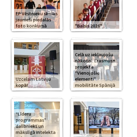
EP Vēstnieku skolas
jaunieši piedalās
foto konkursā
"Balsis 2026"
Ceļā uz iekļaujošu
nākotni: Erasmus+
projekta
“Vienojošie
Uzcelsim Latviju
elementi”
kopā!
mobilitāte Spānijā
“Līderu
programmas”
dalībnieks un
mākslīgā intelekta