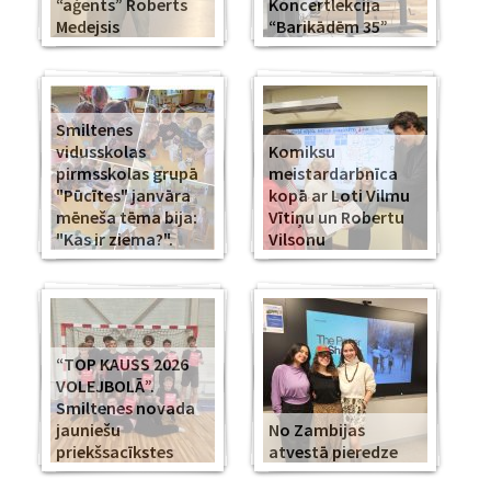
“aģents” Roberts
Koncertlekcija
Medejsis
“Barikādēm 35”
Smiltenes
vidusskolas
Komiksu
pirmsskolas grupā
meistardarbnīca
"Pūcītes" janvāra
kopā ar Loti Vilmu
mēneša tēma bija:
Vītiņu un Robertu
"Kas ir ziema?".
Vilsonu
“TOP KAUSS 2026
VOLEJBOLĀ”.
Smiltenes novada
jauniešu
No Zambijas
priekšsacīkstes
atvestā pieredze