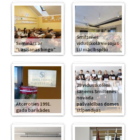
Smiltenes
Seminārs ar
vidusskolā viesojas
“Lasīšanas bingo”
LU mācībspēki
29 vidusskolēni
saņems Smiltenes
novada
Atceroties 1991.
pašvaldības domes
gada barikādes
stipendijas