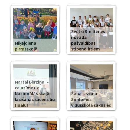
Svētki Smiltenes
novada
Miķeļdiena
pašvaldības
pirmsskolā
stipendiātiem
Martai Bērziņai –
ceļazīme uz
Nacionālās skaļās
Šaha sezona
lasīšanas sacensību
Smiltenes
finālu!
vidusskolā sākusies