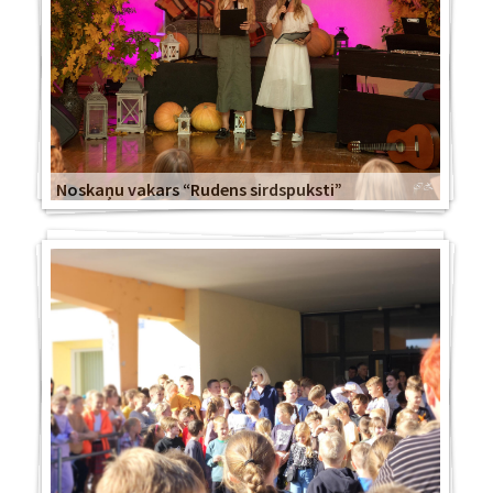
Noskaņu vakars “Rudens sirdspuksti”