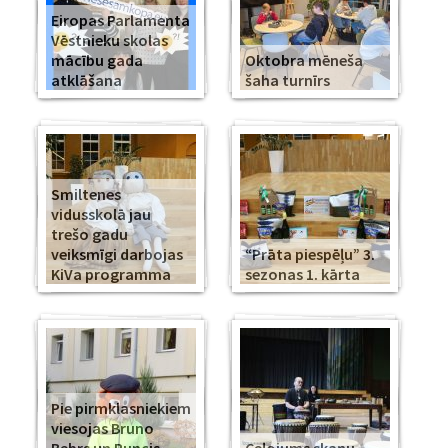
Eiropas Parlamenta
Vēstnieku skolas
mācību gada
Oktobra mēneša
atklāšana
šaha turnīrs
Smiltenes
vidusskolā jau
trešo gadu
veiksmīgi darbojas
“Prāta piespēļu” 3.
KiVa programma
sezonas 1. kārta
Pie pirmklasniekiem
viesojas Bruno