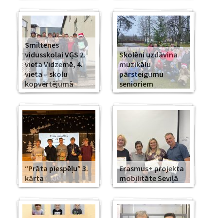
Smiltenes
vidusskolai VĢS 2.
Skolēni uzdāvina
vieta Vidzemē, 4.
muzikālu
vieta – skolu
pārsteigumu
kopvērtējumā
senioriem
“Prāta piespēļu” 3.
Erasmus+ projekta
kārta
mobilitāte Seviļā