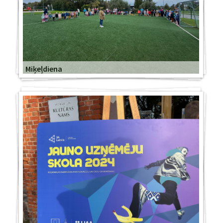
Miķeļdiena