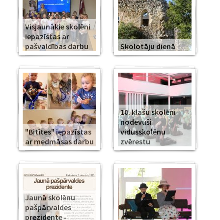
Visjaunākie skolēni
iepazīstas ar
pašvaldības darbu
Skolotāju dienā
10. klašu skolēni
nodevuši
"Bitītes" iepazīstas
vidusskolēnu
ar medmāsas darbu
zvērestu
Jaunā skolēnu
pašpārvaldes
prezidente -