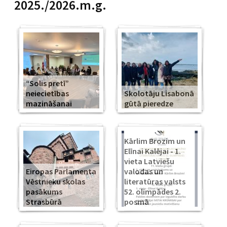
2025./2026.m.g.
“Solis pretī”
neiecietības
Skolotāju Lisabonā
mazināšanai
gūtā pieredze
Kārlim Brozim un
Elīnai Kalējai - 1.
vieta Latviešu
Eiropas Parlamenta
valodas un
Vēstnieku skolas
literatūras valsts
pasākums
52. olimpādes 2.
Strasbūrā
posmā