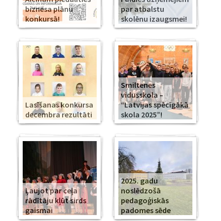
biznesa plānu
par atbalstu
konkursā!
skolēnu izaugsmei!
Smiltenes
vidusskola –
Lasīšanas konkursa
“Latvijas spēcīgākā
decembra rezultāti
skola 2025”!
2025. gadu
Ļaujot par ceļa
noslēdzošā
rādītāju kļūt sirds
pedagoģiskās
gaismai
padomes sēde