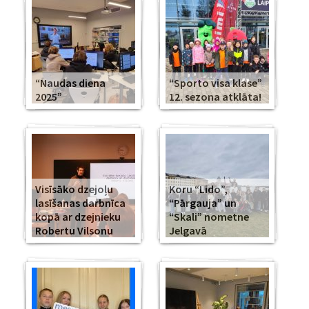
“Naudas diena
“Sporto visa klase”
2025”
12. sezona atklāta!
Visīsāko dzejoļu
Koru “Lido”,
lasīšanas darbnīca
“Pārgauja” un
kopā ar dzejnieku
“Skali” nometne
Robertu Vilsonu
Jelgavā