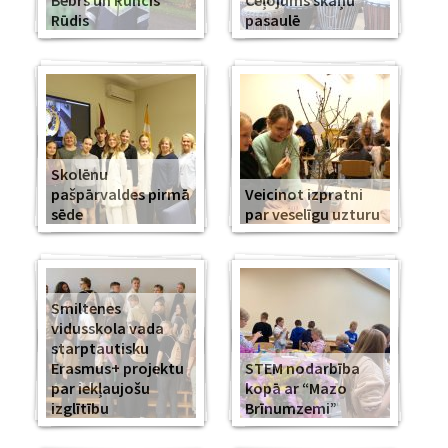
Bebrs un Runcis
Ceļojums skaņu
Rūdis
pasaulē
Skolēnu
pašpārvaldes pirmā
Veicinot izpratni
sēde
par veselīgu uzturu
Smiltenes
vidusskola vada
starptautisku
Erasmus+ projektu
STEM nodarbība
par iekļaujošu
kopā ar “Mazo
izglītību
Brīnumzemi”