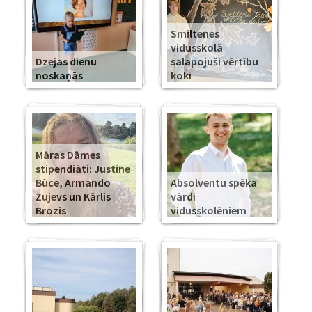
Smiltenes
vidusskolā
Dzejas dienu
salapojuši vērtību
noskaņās
koki
Māras Dāmes
stipendiāti: Justīne
Būce, Armando
Absolventu spēka
Zujevs un Kārlis
vārdi
Brozis
vidusskolēniem