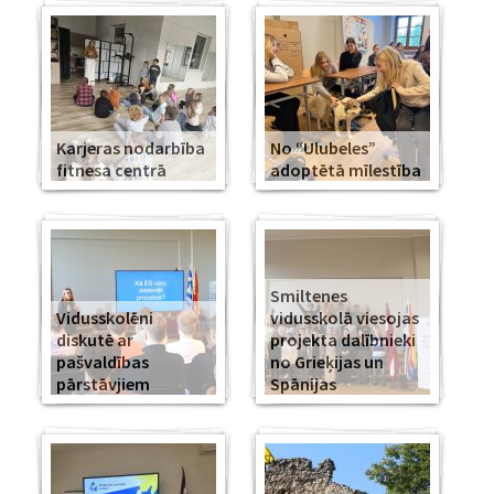
Karjeras nodarbība
No “Ulubeles”
fitnesa centrā
adoptētā mīlestība
Smiltenes
Vidusskolēni
vidusskolā viesojas
diskutē ar
projekta dalībnieki
pašvaldības
no Grieķijas un
pārstāvjiem
Spānijas