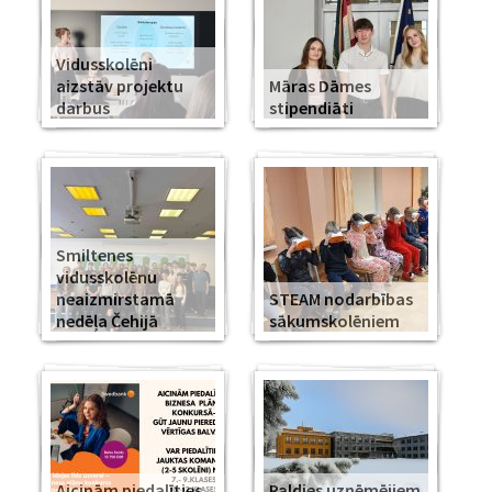
Vidusskolēni
aizstāv projektu
Māras Dāmes
darbus
stipendiāti
Smiltenes
vidusskolēnu
neaizmirstamā
STEAM nodarbības
nedēļa Čehijā
sākumskolēniem
Aicinām piedalīties
Paldies uzņēmējiem