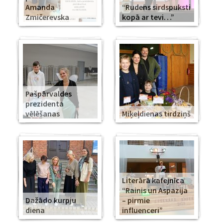
Amanda
“Rudens sirdspuksti
Zmičerevska
kopā ar tevi…”
Pašpārvaldes
prezidenta
vēlēšanas
Miķeļdienas tirdziņš
Literārā kafejnīca
“Rainis un Aspazija
Dažādo kurpju
– pirmie
diena
influenceri”