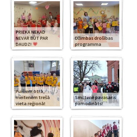
PRIEKA NEKAD
NEVAR BŪT PAR
Džimbas drošības
DAUDZ!
programma
Puišiem otrā,
meitenēm trešā
Smiltenē pavasaris
vieta reģionā!
pamodināts!