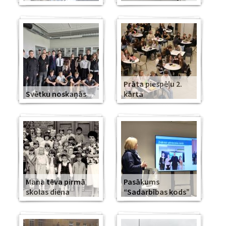
Prāta piespēļu 2.
Svētku noskaņās
kārta
Mana tēva pirmā
Pasākums
skolas diena
“Sadarbības kods”