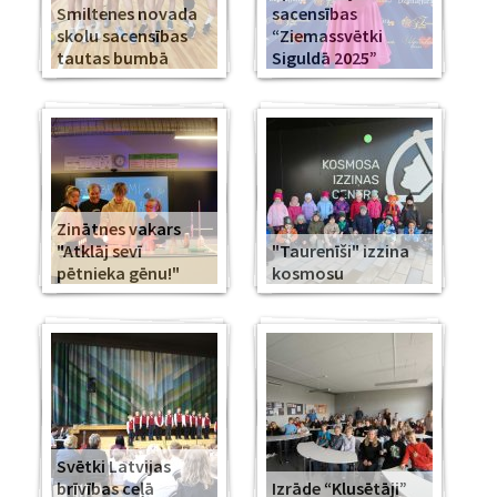
Smiltenes novada
sacensības
skolu sacensības
“Ziemassvētki
tautas bumbā
Siguldā 2025”
Zinātnes vakars
"Atklāj sevī
"Taurenīši" izzina
pētnieka gēnu!"
kosmosu
Svētki Latvijas
brīvības ceļā
Izrāde “Klusētāji”