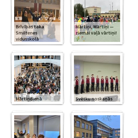
Brīvības taka
Mārtiņi, Mārtiņi —
Smiltenes
ziemai vaļā vārtiņi!
vidusskolā
Mārtiņdienā
Svētku noskaņās