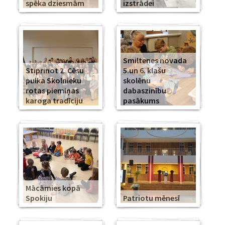
spēka dziesmām
izstrādei
Smiltenes novada
Stiprinot 2. Cēsu
5.un 6. klašu
pulka Skolnieku
skolēnu
rotas piemiņas
dabaszinību
karoga tradīciju
pasākums
Mācāmies kopā
Spokiju
Patriotu mēnesī