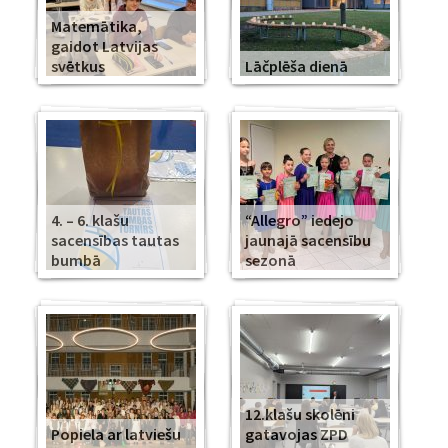
Matemātika,
gaidot Latvijas
svētkus
Lāčplēša dienā
4. – 6. klašu
“Allegro” iedejo
sacensības tautas
jaunajā sacensību
bumbā
sezonā
12.klašu skolēni
Popiela ar latviešu
gatavojas ZPD