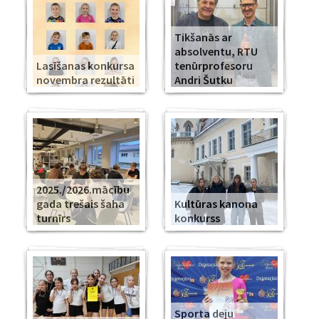
Tikšanās ar
absolventu, RTU
Lasīšanas konkursa
tenūrprofesoru
novembra rezultāti
Andri Šutku
2025./2026.mācību
gada trešais šaha
Kultūras kanona
turnīrs
konkurss
Sporta deju