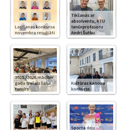
Tikšanās ar
absolventu, RTU
Lasīšanas konkursa
tenūrprofesoru
novembra rezultāti
Andri Šutku
2025./2026.mācību
gada trešais šaha
Kultūras kanona
turnīrs
konkurss
Sporta deju