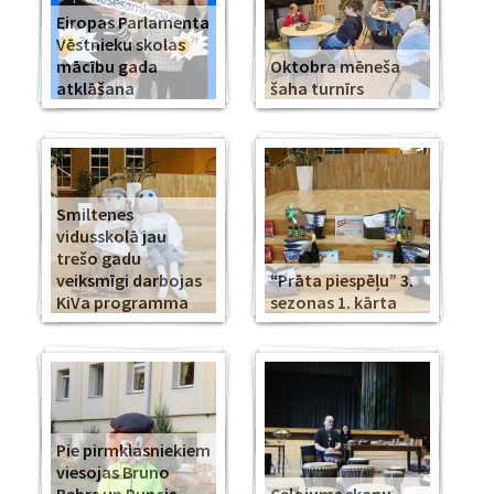
Eiropas Parlamenta
Vēstnieku skolas
mācību gada
Oktobra mēneša
atklāšana
šaha turnīrs
Smiltenes
vidusskolā jau
trešo gadu
veiksmīgi darbojas
“Prāta piespēļu” 3.
KiVa programma
sezonas 1. kārta
Pie pirmklasniekiem
viesojas Bruno