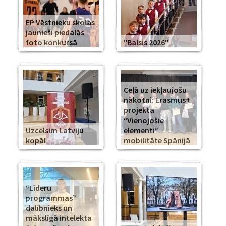
EP Vēstnieku skolas
jaunieši piedalās
foto konkursā
"Balsis 2026"
Ceļā uz iekļaujošu
nākotni: Erasmus+
projekta
“Vienojošie
Uzcelsim Latviju
elementi”
kopā!
mobilitāte Spānijā
“Līderu
programmas”
dalībnieks un
mākslīgā intelekta