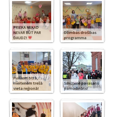
PRIEKA NEKAD
NEVAR BŪT PAR
Džimbas drošības
DAUDZ!
programma
Puišiem otrā,
meitenēm trešā
Smiltenē pavasaris
vieta reģionā!
pamodināts!