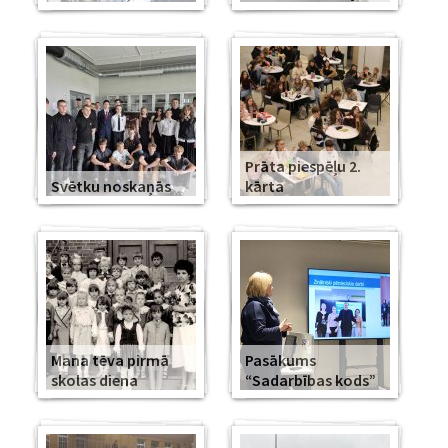
Prāta piespēļu 2.
Svētku noskaņās
kārta
Mana tēva pirmā
Pasākums
skolas diena
“Sadarbības kods”