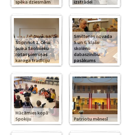
spēka dziesmām
izstrādei
Smiltenes novada
Stiprinot 2. Cēsu
5.un 6. klašu
pulka Skolnieku
skolēnu
rotas piemiņas
dabaszinību
karoga tradīciju
pasākums
Mācāmies kopā
Spokiju
Patriotu mēnesī