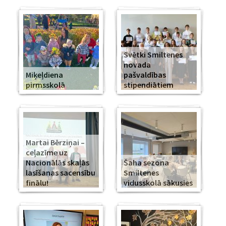
Svētki Smiltenes
novada
Miķeļdiena
pašvaldības
pirmsskolā
stipendiātiem
Martai Bērziņai –
ceļazīme uz
Nacionālās skaļās
Šaha sezona
lasīšanas sacensību
Smiltenes
finālu!
vidusskolā sākusies