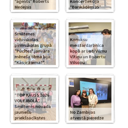
“aģents” Roberts
Koncertlekcija
Medejsis
“Barikādēm 35”
Smiltenes
vidusskolas
Komiksu
pirmsskolas grupā
meistardarbnīca
"Pūcītes" janvāra
kopā ar Loti Vilmu
mēneša tēma bija:
Vītiņu un Robertu
"Kas ir ziema?".
Vilsonu
“TOP KAUSS 2026
VOLEJBOLĀ”.
Smiltenes novada
jauniešu
No Zambijas
priekšsacīkstes
atvestā pieredze