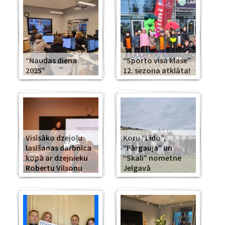
“Naudas diena
“Sporto visa klase”
2025”
12. sezona atklāta!
Visīsāko dzejoļu
Koru “Lido”,
lasīšanas darbnīca
“Pārgauja” un
kopā ar dzejnieku
“Skali” nometne
Robertu Vilsonu
Jelgavā