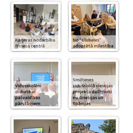
Karjeras nodarbība
No “Ulubeles”
fitnesa centrā
adoptētā mīlestība
Smiltenes
Vidusskolēni
vidusskolā viesojas
diskutē ar
projekta dalībnieki
pašvaldības
no Grieķijas un
pārstāvjiem
Spānijas