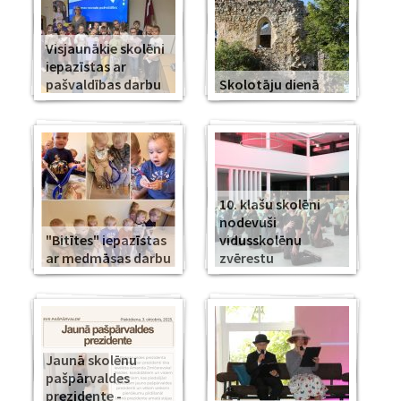
Visjaunākie skolēni
iepazīstas ar
pašvaldības darbu
Skolotāju dienā
10. klašu skolēni
nodevuši
"Bitītes" iepazīstas
vidusskolēnu
ar medmāsas darbu
zvērestu
Jaunā skolēnu
pašpārvaldes
prezidente -