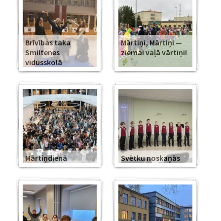
Brīvības taka
Mārtiņi, Mārtiņi —
Smiltenes
ziemai vaļā vārtiņi!
vidusskolā
Mārtiņdienā
Svētku noskaņās