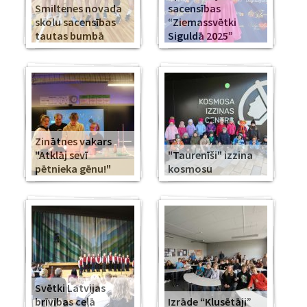
Smiltenes novada
sacensības
skolu sacensības
“Ziemassvētki
tautas bumbā
Siguldā 2025”
Zinātnes vakars
"Atklāj sevī
"Taurenīši" izzina
pētnieka gēnu!"
kosmosu
Svētki Latvijas
brīvības ceļā
Izrāde “Klusētāji”