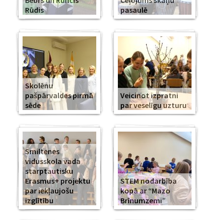
Bebrs un Runcis
Ceļojums skaņu
Rūdis
pasaulē
Skolēnu
pašpārvaldes pirmā
Veicinot izpratni
sēde
par veselīgu uzturu
Smiltenes
vidusskola vada
starptautisku
Erasmus+ projektu
STEM nodarbība
par iekļaujošu
kopā ar “Mazo
izglītību
Brīnumzemi”