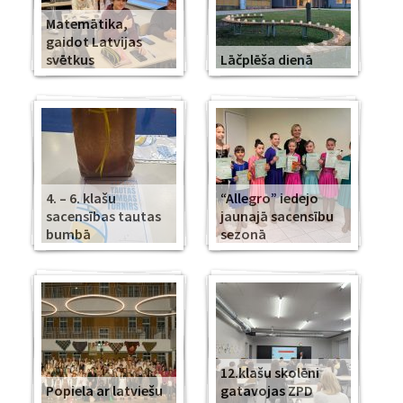
Matemātika,
gaidot Latvijas
svētkus
Lāčplēša dienā
4. – 6. klašu
“Allegro” iedejo
sacensības tautas
jaunajā sacensību
bumbā
sezonā
12.klašu skolēni
Popiela ar latviešu
gatavojas ZPD