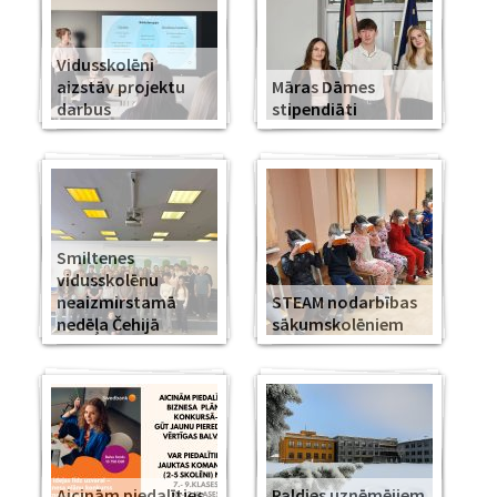
Vidusskolēni
aizstāv projektu
Māras Dāmes
darbus
stipendiāti
Smiltenes
vidusskolēnu
neaizmirstamā
STEAM nodarbības
nedēļa Čehijā
sākumskolēniem
Aicinām piedalīties
Paldies uzņēmējiem