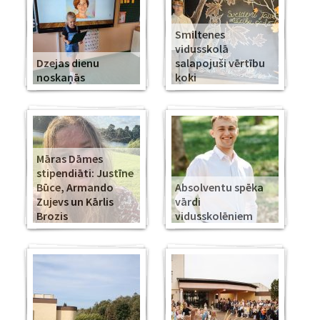
Smiltenes
vidusskolā
Dzejas dienu
salapojuši vērtību
noskaņās
koki
Māras Dāmes
stipendiāti: Justīne
Būce, Armando
Absolventu spēka
Zujevs un Kārlis
vārdi
Brozis
vidusskolēniem