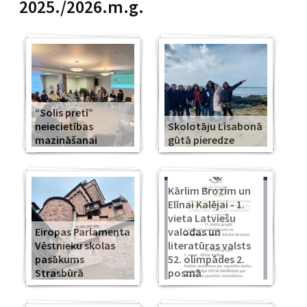
2025./2026.m.g.
“Solis pretī”
neiecietības
Skolotāju Lisabonā
mazināšanai
gūtā pieredze
Kārlim Brozim un
Elīnai Kalējai - 1.
vieta Latviešu
Eiropas Parlamenta
valodas un
Vēstnieku skolas
literatūras valsts
pasākums
52. olimpādes 2.
Strasbūrā
posmā