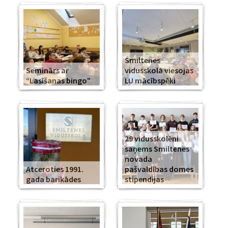
Smiltenes
Seminārs ar
vidusskolā viesojas
“Lasīšanas bingo”
LU mācībspēki
29 vidusskolēni
saņems Smiltenes
novada
Atceroties 1991.
pašvaldības domes
gada barikādes
stipendijas