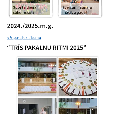
Sporta diena
Sveicam jaunajā
sākumskolā
mācību gadā!
2024./2025.m.g.
« Atpakaļ uz albumu
“TRĪS PAKALNU RITMI 2025”