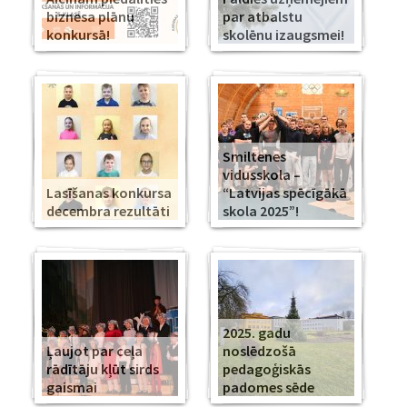
biznesa plānu
par atbalstu
konkursā!
skolēnu izaugsmei!
Smiltenes
vidusskola –
Lasīšanas konkursa
“Latvijas spēcīgākā
decembra rezultāti
skola 2025”!
2025. gadu
Ļaujot par ceļa
noslēdzošā
rādītāju kļūt sirds
pedagoģiskās
gaismai
padomes sēde