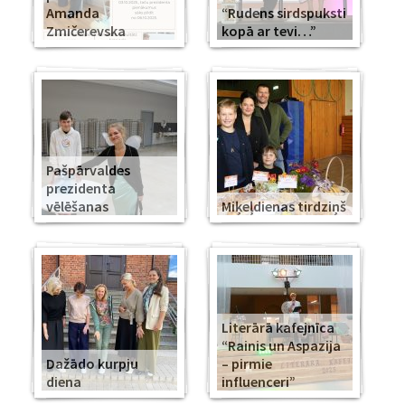
Amanda
“Rudens sirdspuksti
Zmičerevska
kopā ar tevi…”
Pašpārvaldes
prezidenta
vēlēšanas
Miķeļdienas tirdziņš
Literārā kafejnīca
“Rainis un Aspazija
Dažādo kurpju
– pirmie
diena
influenceri”