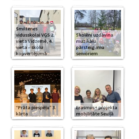
Smiltenes
vidusskolai VĢS 2.
Skolēni uzdāvina
vieta Vidzemē, 4.
muzikālu
vieta – skolu
pārsteigumu
kopvērtējumā
senioriem
“Prāta piespēļu” 3.
Erasmus+ projekta
kārta
mobilitāte Seviļā