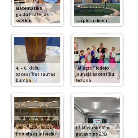
Matemātika,
gaidot Latvijas
svētkus
Lāčplēša dienā
4. – 6. klašu
“Allegro” iedejo
sacensības tautas
jaunajā sacensību
bumbā
sezonā
12.klašu skolēni
Popiela ar latviešu
gatavojas ZPD