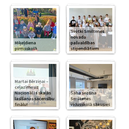
Svētki Smiltenes
novada
Miķeļdiena
pašvaldības
pirmsskolā
stipendiātiem
Martai Bērziņai –
ceļazīme uz
Nacionālās skaļās
Šaha sezona
lasīšanas sacensību
Smiltenes
finālu!
vidusskolā sākusies