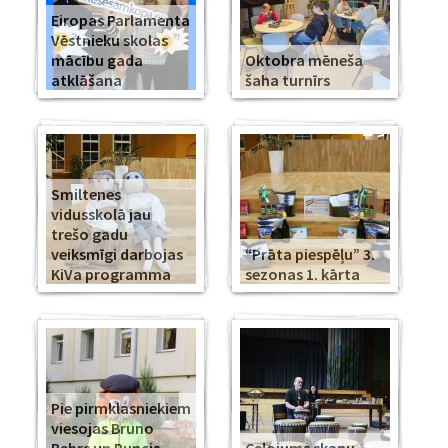
Eiropas Parlamenta
Vēstnieku skolas
mācību gada
Oktobra mēneša
atklāšana
šaha turnīrs
Smiltenes
vidusskolā jau
trešo gadu
veiksmīgi darbojas
“Prāta piespēļu” 3.
KiVa programma
sezonas 1. kārta
Pie pirmklasniekiem
viesojas Bruno