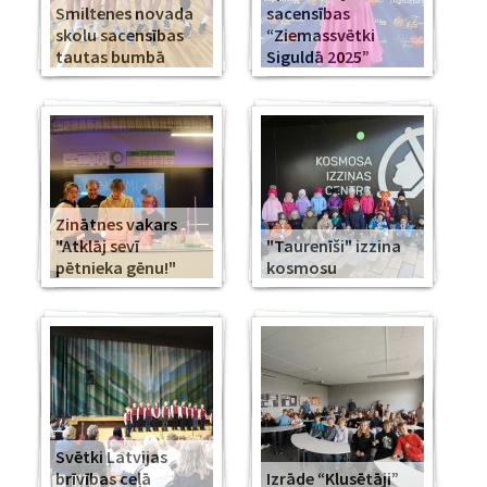
Smiltenes novada
sacensības
skolu sacensības
“Ziemassvētki
tautas bumbā
Siguldā 2025”
Zinātnes vakars
"Atklāj sevī
"Taurenīši" izzina
pētnieka gēnu!"
kosmosu
Svētki Latvijas
brīvības ceļā
Izrāde “Klusētāji”