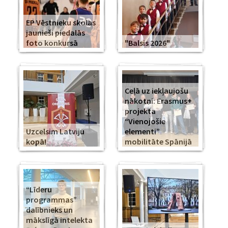
EP Vēstnieku skolas
jaunieši piedalās
foto konkursā
"Balsis 2026"
Ceļā uz iekļaujošu
nākotni: Erasmus+
projekta
“Vienojošie
Uzcelsim Latviju
elementi”
kopā!
mobilitāte Spānijā
“Līderu
programmas”
dalībnieks un
mākslīgā intelekta