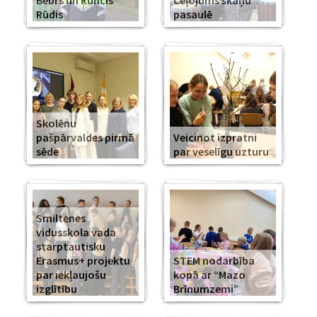
Bebrs un Runcis
Ceļojums skaņu
Rūdis
pasaulē
Skolēnu
pašpārvaldes pirmā
Veicinot izpratni
sēde
par veselīgu uzturu
Smiltenes
vidusskola vada
starptautisku
Erasmus+ projektu
STEM nodarbība
par iekļaujošu
kopā ar “Mazo
izglītību
Brīnumzemi”