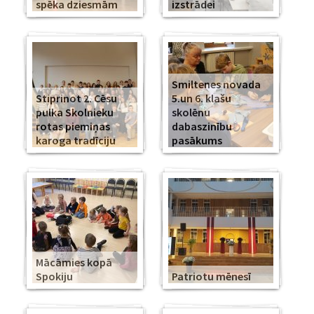
spēka dziesmām
izstrādei
Smiltenes novada
Stiprinot 2. Cēsu
5.un 6. klašu
pulka Skolnieku
skolēnu
rotas piemiņas
dabaszinību
karoga tradīciju
pasākums
Mācāmies kopā
Spokiju
Patriotu mēnesī