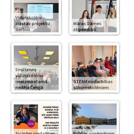
Vidusskolēni
aizstāv projektu
Māras Dāmes
darbus
stipendiāti
Smiltenes
vidusskolēnu
neaizmirstamā
STEAM nodarbības
nedēļa Čehijā
sākumskolēniem
Aicinām piedalīties
Paldies uzņēmējiem