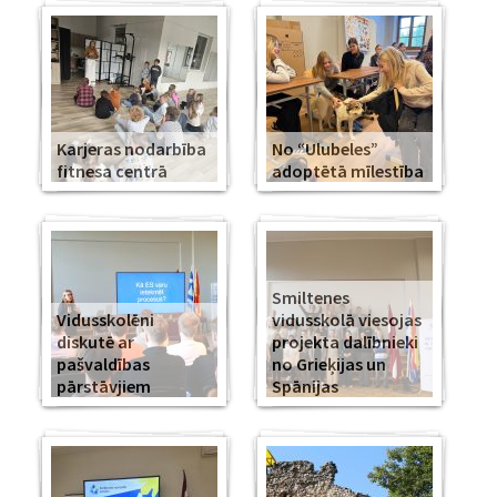
Karjeras nodarbība
No “Ulubeles”
fitnesa centrā
adoptētā mīlestība
Smiltenes
Vidusskolēni
vidusskolā viesojas
diskutē ar
projekta dalībnieki
pašvaldības
no Grieķijas un
pārstāvjiem
Spānijas