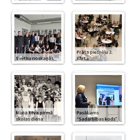
Prāta piespēļu 2.
Svētku noskaņās
kārta
Mana tēva pirmā
Pasākums
skolas diena
“Sadarbības kods”