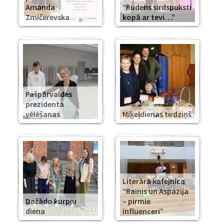
Amanda
“Rudens sirdspuksti
Zmičerevska
kopā ar tevi…”
Pašpārvaldes
prezidenta
vēlēšanas
Miķeļdienas tirdziņš
Literārā kafejnīca
“Rainis un Aspazija
Dažādo kurpju
– pirmie
diena
influenceri”