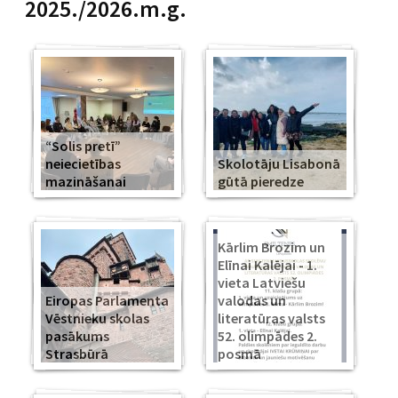
2025./2026.m.g.
“Solis pretī”
neiecietības
Skolotāju Lisabonā
mazināšanai
gūtā pieredze
Kārlim Brozim un
Elīnai Kalējai - 1.
vieta Latviešu
Eiropas Parlamenta
valodas un
Vēstnieku skolas
literatūras valsts
pasākums
52. olimpādes 2.
Strasbūrā
posmā