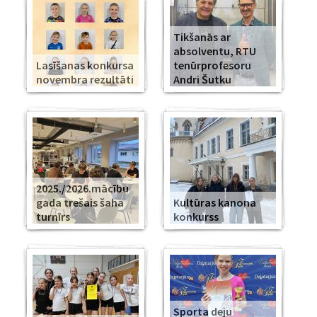
Tikšanās ar
absolventu, RTU
Lasīšanas konkursa
tenūrprofesoru
novembra rezultāti
Andri Šutku
2025./2026.mācību
gada trešais šaha
Kultūras kanona
turnīrs
konkurss
Sporta deju