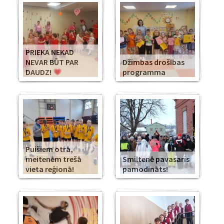
PRIEKA NEKAD
NEVAR BŪT PAR
Džimbas drošības
DAUDZ!
programma
Puišiem otrā,
meitenēm trešā
Smiltenē pavasaris
vieta reģionā!
pamodināts!