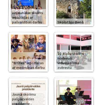
Visjaunākie skolēni
iepazīstas ar
pašvaldības darbu
Skolotāju dienā
10. klašu skolēni
nodevuši
"Bitītes" iepazīstas
vidusskolēnu
ar medmāsas darbu
zvērestu
Jaunā skolēnu
pašpārvaldes
prezidente -