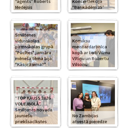
“aģents” Roberts
Koncertlekcija
Medejsis
“Barikādēm 35”
Smiltenes
vidusskolas
Komiksu
pirmsskolas grupā
meistardarbnīca
"Pūcītes" janvāra
kopā ar Loti Vilmu
mēneša tēma bija:
Vītiņu un Robertu
"Kas ir ziema?".
Vilsonu
“TOP KAUSS 2026
VOLEJBOLĀ”.
Smiltenes novada
jauniešu
No Zambijas
priekšsacīkstes
atvestā pieredze