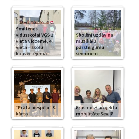
Smiltenes
vidusskolai VĢS 2.
Skolēni uzdāvina
vieta Vidzemē, 4.
muzikālu
vieta – skolu
pārsteigumu
kopvērtējumā
senioriem
“Prāta piespēļu” 3.
Erasmus+ projekta
kārta
mobilitāte Seviļā