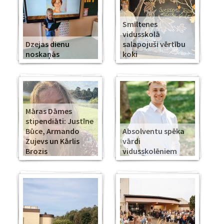
Smiltenes
vidusskolā
Dzejas dienu
salapojuši vērtību
noskaņās
koki
Māras Dāmes
stipendiāti: Justīne
Būce, Armando
Absolventu spēka
Zujevs un Kārlis
vārdi
Brozis
vidusskolēniem