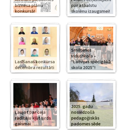
biznesa plānu
par atbalstu
konkursā!
skolēnu izaugsmei!
Smiltenes
vidusskola –
Lasīšanas konkursa
“Latvijas spēcīgākā
decembra rezultāti
skola 2025”!
2025. gadu
Ļaujot par ceļa
noslēdzošā
rādītāju kļūt sirds
pedagoģiskās
gaismai
padomes sēde