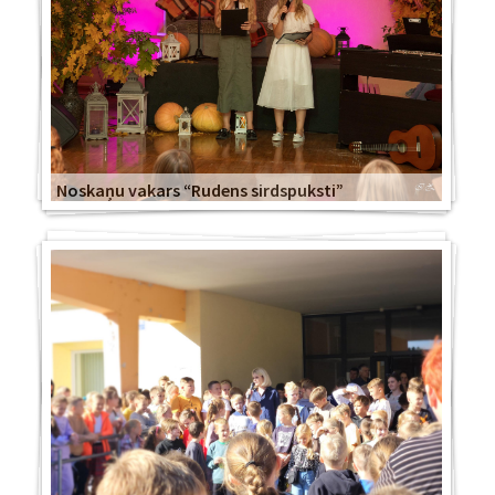
Noskaņu vakars “Rudens sirdspuksti”