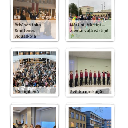
Brīvības taka
Mārtiņi, Mārtiņi —
Smiltenes
ziemai vaļā vārtiņi!
vidusskolā
Mārtiņdienā
Svētku noskaņās