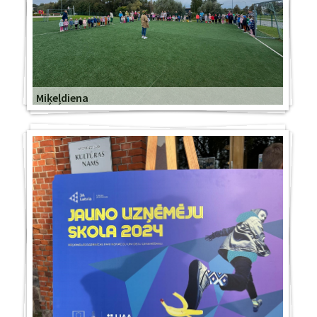
Miķeļdiena