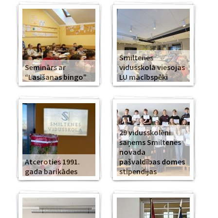
Smiltenes
Seminārs ar
vidusskolā viesojas
“Lasīšanas bingo”
LU mācībspēki
29 vidusskolēni
saņems Smiltenes
novada
Atceroties 1991.
pašvaldības domes
gada barikādes
stipendijas