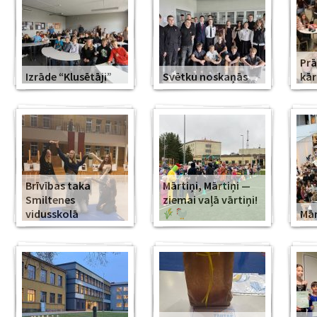
Prā
Izrāde “Klusētāji”
Svētku noskaņās
kār
Brīvības taka
Mārtiņi, Mārtiņi —
Smiltenes
ziemai vaļā vārtiņi!
vidusskolā
Mār