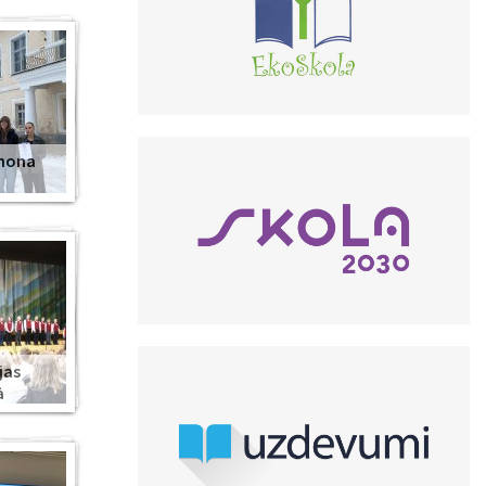
anona
jas
ā