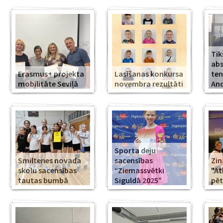
Tik
abs
Erasmus+ projekta
Lasīšanas konkursa
ten
mobilitāte Seviļā
novembra rezultāti
And
Sporta deju
Smiltenes novada
sacensības
Zin
skolu sacensības
“Ziemassvētki
"At
tautas bumbā
Siguldā 2025”
pēt