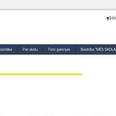
Sūt
bliotēka
Par skolu
Foto galerijas
Biedrība “MĒS SKOLA