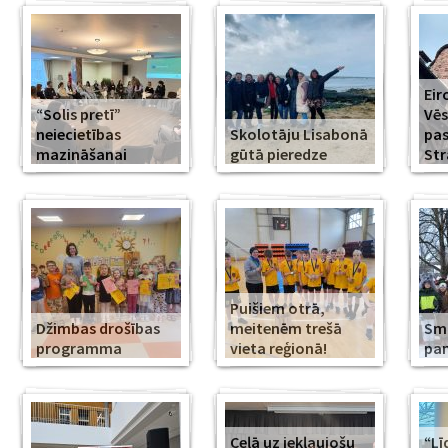
Eir
“Solis pretī”
Vēs
neiecietības
Skolotāju Lisabonā
pa
mazināšanai
gūtā pieredze
Str
Puišiem otrā,
Džimbas drošības
meitenēm trešā
Smi
programma
vieta reģionā!
pa
Ceļā uz iekļaujošu
“Lī