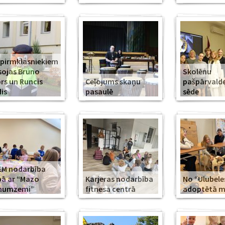
 pirmklasniekiem
sojas Bruno
Skolēnu
rs un Runcis
Ceļojums skaņu
pašpārvald
is
pasaulē
sēde
EM nodarbība
ā ar “Mazo
Karjeras nodarbība
No “Ulubele
īnumzemi”
fitnesa centrā
adoptētā mī