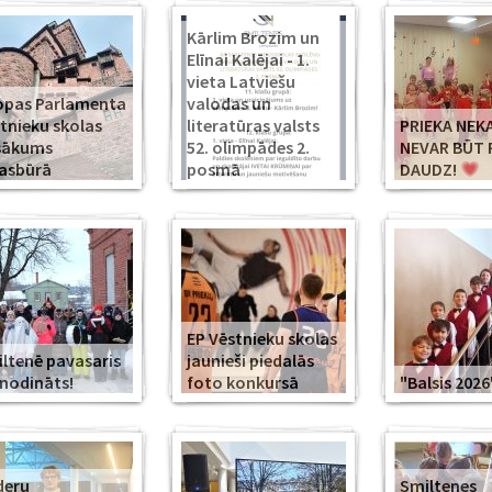
Kārlim Brozim un
Elīnai Kalējai - 1.
vieta Latviešu
opas Parlamenta
valodas un
tnieku skolas
literatūras valsts
PRIEKA NEK
sākums
52. olimpādes 2.
NEVAR BŪT 
asbūrā
posmā
DAUDZ!
EP Vēstnieku skolas
ltenē pavasaris
jaunieši piedalās
modināts!
foto konkursā
"Balsis 2026
deru
Smiltenes