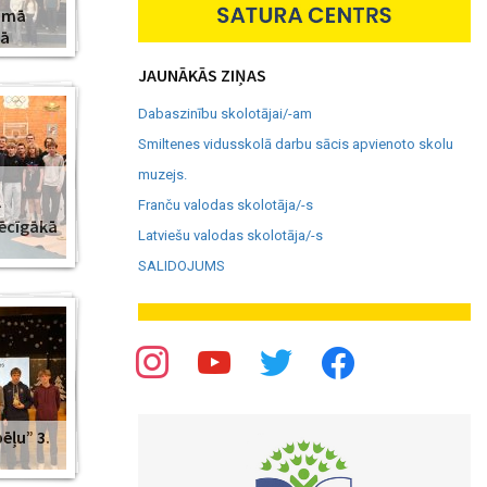
amā
jā
JAUNĀKĀS ZIŅAS
Dabaszinību skolotājai/-am
Smiltenes vidusskolā darbu sācis apvienoto skolu
muzejs.
–
Franču valodas skolotāja/-s
pēcīgākā
Latviešu valodas skolotāja/-s
SALIDOJUMS
ēļu” 3.