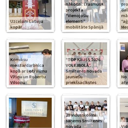
nākotni: Erasmus+
pr
projekta
dal
“Vienojošie
māk
Uzcelsim Latviju
elementi”
“aģ
kopā!
mobilitāte Spānijā
Med
Komiksu
“TOP KAUSS 2026
meistardarbnīca
VOLEJBOLĀ”.
kopā ar Loti Vilmu
Smiltenes novada
Vītiņu un Robertu
jauniešu
No 
Vilsonu
priekšsacīkstes
atv
29 vidusskolēni
saņems Smiltenes
novada
Vid