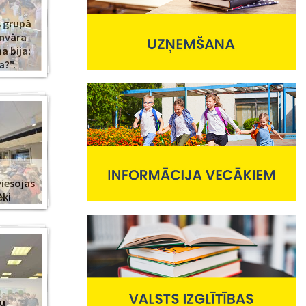
s grupā
anvāra
 bija:
a?".
viesojas
ēki
nu