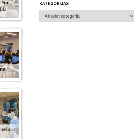
lēni
KATEGORIJAS
ZPD
ena
ēneša
s