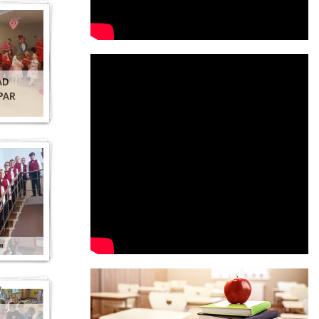
AD
PAR
"