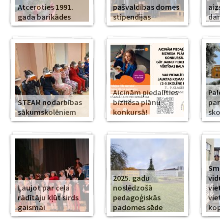
Atceroties 1991.
pašvaldības domes
aiz
gada barikādes
stipendijas
da
Aicinām piedalīties
Pal
STEAM nodarbības
biznesa plānu
par
sākumskolēniem
konkursā!
sko
Smi
2025. gadu
vid
Ļaujot par ceļa
noslēdzošā
vie
rādītāju kļūt sirds
pedagoģiskās
vie
gaismai
padomes sēde
ko