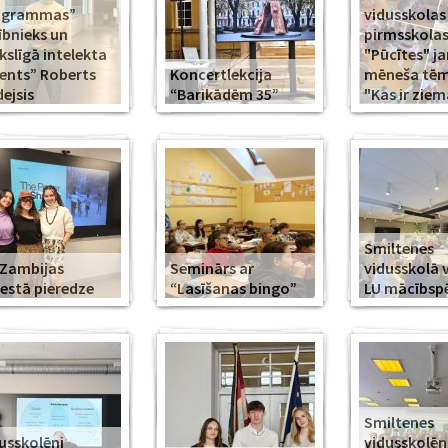
ogrammas”
vidusskolas
ībnieks un
pirmsskola
slīgā intelekta
"Pūcītes" j
ents” Roberts
Koncertlekcija
mēneša tēma
ejsis
“Barikādēm 35”
"Kas ir ziem
Smiltenes
Zambijas
Seminārs ar
vidusskolā 
estā pieredze
“Lasīšanas bingo”
LU mācībsp
Smiltenes
usskolēni
vidusskolē