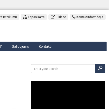
īt ieteikumu
Lapas karte
E-klase
Kontaktinformācija
I”
Salidojums
Kontakti