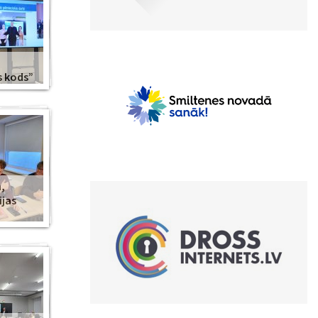
s kods”
,
ijas