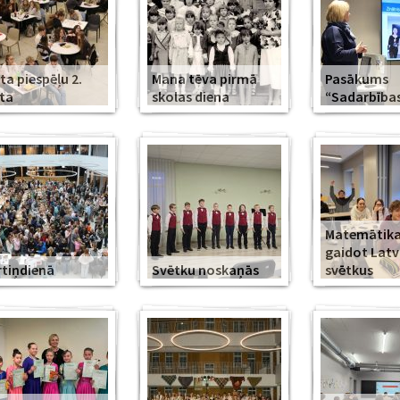
ta piespēļu 2.
Mana tēva pirmā
Pasākums
ta
skolas diena
“Sadarbība
Matemātika
gaidot Latv
tiņdienā
Svētku noskaņās
svētkus