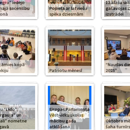
legro” iedejo
12.klašu sko
najā sacensību
Popiela ar latviešu
gatavojas 
zonā
spēka dziesmām
izstrādei
cāmies kopā
“Naudas di
kiju
Patriotu mēnesī
2025”
u “Lido”,
Eiropas Parlamenta
rgauja” un
Vēstnieku skolas
ali” nometne
mācību gada
Oktobra m
gavā
atklāšana
šaha turnīr