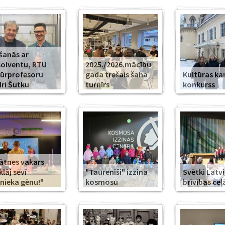
šanās ar
olventu, RTU
2025./2026.mācību
ūrprofesoru
gada trešais šaha
Kultūras k
ri Šutku
turnīrs
konkurss
ātnes vakars
klāj sevī
"Taurenīši" izzina
Svētki Latvi
nieka gēnu!"
kosmosu
brīvības ceļ