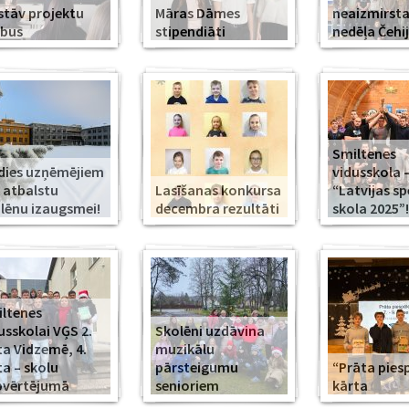
stāv projektu
Māras Dāmes
neaizmirst
rbus
stipendiāti
nedēļa Čehi
Smiltenes
dies uzņēmējiem
vidusskola 
 atbalstu
Lasīšanas konkursa
“Latvijas s
lēnu izaugsmei!
decembra rezultāti
skola 2025”!
ltenes
usskolai VĢS 2.
Skolēni uzdāvina
ta Vidzemē, 4.
muzikālu
ta – skolu
pārsteigumu
“Prāta piesp
pvērtējumā
senioriem
kārta