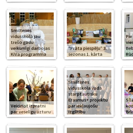
Smiltenes
vidusskolā jau
Pie
trešo gadu
vie
veiksmīgi darbojas
“Prāta piespēļu” 3.
Beb
KiVa programma
sezonas 1. kārta
Rūd
Smiltenes
vidusskola vada
starptautisku
Erasmus+ projektu
ST
Veicinot izpratni
par iekļaujošu
kop
par veselīgu uzturu
izglītību
Br