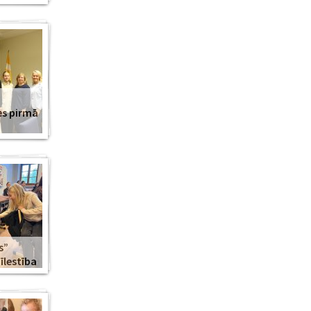
es pirmā
s”
lestība