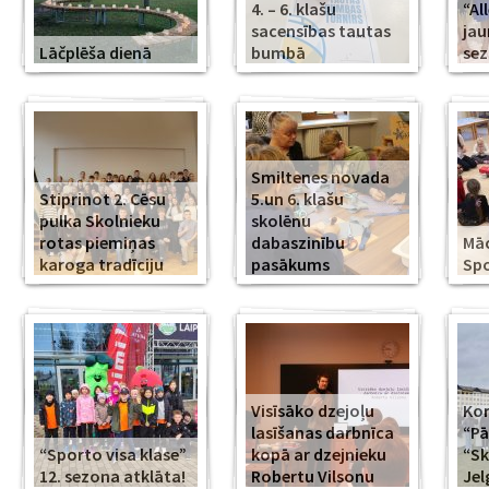
4. – 6. klašu
“Al
sacensības tautas
jau
Lāčplēša dienā
bumbā
se
Smiltenes novada
Stiprinot 2. Cēsu
5.un 6. klašu
pulka Skolnieku
skolēnu
rotas piemiņas
dabaszinību
Mā
karoga tradīciju
pasākums
Spo
Visīsāko dzejoļu
Kor
lasīšanas darbnīca
“Pā
“Sporto visa klase”
kopā ar dzejnieku
“Sk
12. sezona atklāta!
Robertu Vilsonu
Jel