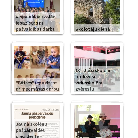
Visjaunākie skolēni
iepazīstas ar
pašvaldības darbu
Skolotāju dienā
10. klašu skolēni
nodevuši
"Bitītes" iepazīstas
vidusskolēnu
ar medmāsas darbu
zvērestu
Jaunā skolēnu
pašpārvaldes
prezidente -