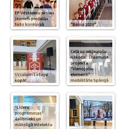
EP Vēstnieku skolas
jaunieši piedalās
foto konkursā
"Balsis 2026"
Ceļā uz iekļaujošu
nākotni: Erasmus+
projekta
“Vienojošie
Uzcelsim Latviju
elementi”
kopā!
mobilitāte Spānijā
“Līderu
programmas”
dalībnieks un
mākslīgā intelekta