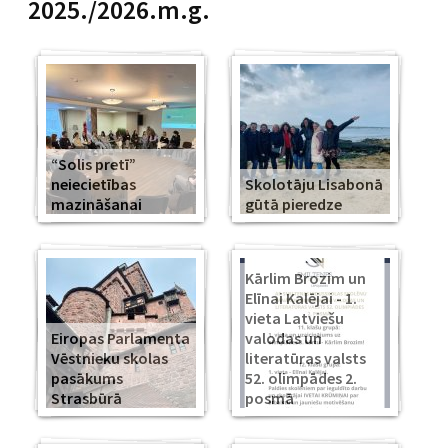
2025./2026.m.g.
“Solis pretī”
neiecietības
Skolotāju Lisabonā
mazināšanai
gūtā pieredze
Kārlim Brozim un
Elīnai Kalējai - 1.
vieta Latviešu
Eiropas Parlamenta
valodas un
Vēstnieku skolas
literatūras valsts
pasākums
52. olimpādes 2.
Strasbūrā
posmā