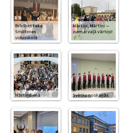
Brīvības taka
Mārtiņi, Mārtiņi —
Smiltenes
ziemai vaļā vārtiņi!
vidusskolā
Mārtiņdienā
Svētku noskaņās