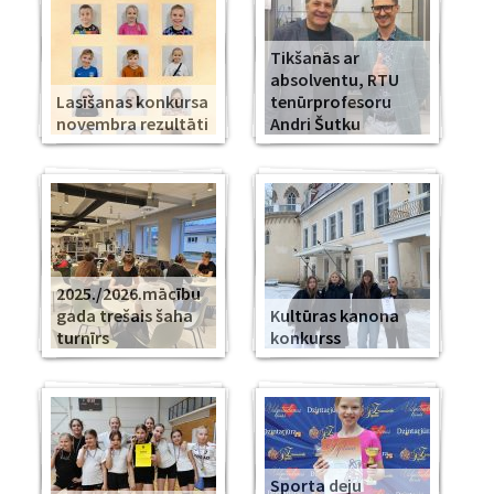
Tikšanās ar
absolventu, RTU
Lasīšanas konkursa
tenūrprofesoru
novembra rezultāti
Andri Šutku
2025./2026.mācību
gada trešais šaha
Kultūras kanona
turnīrs
konkurss
Sporta deju