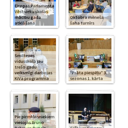
Eiropas Parlamenta
Vēstnieku skolas
mācību gada
Oktobra mēneša
atklāšana
šaha turnīrs
Smiltenes
vidusskolā jau
trešo gadu
veiksmīgi darbojas
“Prāta piespēļu” 3.
KiVa programma
sezonas 1. kārta
Pie pirmklasniekiem
viesojas Bruno