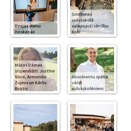
Smiltenes
vidusskolā
Dzejas dienu
salapojuši vērtību
noskaņās
koki
Māras Dāmes
stipendiāti: Justīne
Būce, Armando
Absolventu spēka
Zujevs un Kārlis
vārdi
Brozis
vidusskolēniem