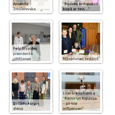
Amanda
“Rudens sirdspuksti
Zmičerevska
kopā ar tevi…”
Pašpārvaldes
prezidenta
vēlēšanas
Miķeļdienas tirdziņš
Literārā kafejnīca
“Rainis un Aspazija
Dažādo kurpju
– pirmie
diena
influenceri”