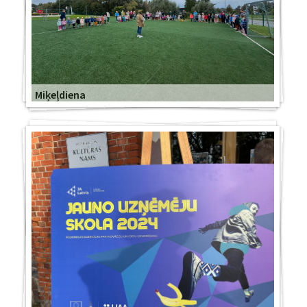
Miķeļdiena