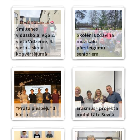
Smiltenes
vidusskolai VĢS 2.
Skolēni uzdāvina
vieta Vidzemē, 4.
muzikālu
vieta – skolu
pārsteigumu
kopvērtējumā
senioriem
“Prāta piespēļu” 3.
Erasmus+ projekta
kārta
mobilitāte Seviļā