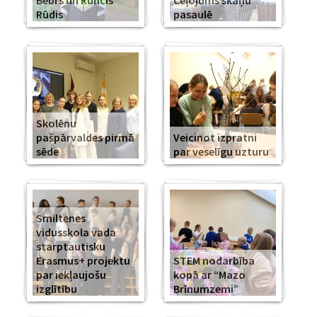
Bebrs un Runcis
Ceļojums skaņu
Rūdis
pasaulē
Skolēnu
pašpārvaldes pirmā
Veicinot izpratni
sēde
par veselīgu uzturu
Smiltenes
vidusskola vada
starptautisku
Erasmus+ projektu
STEM nodarbība
par iekļaujošu
kopā ar “Mazo
izglītību
Brīnumzemi”