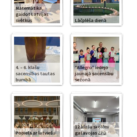
Matemātika,
gaidot Latvijas
svētkus
Lāčplēša dienā
4. – 6. klašu
“Allegro” iedejo
sacensības tautas
jaunajā sacensību
bumbā
sezonā
12.klašu skolēni
Popiela ar latviešu
gatavojas ZPD