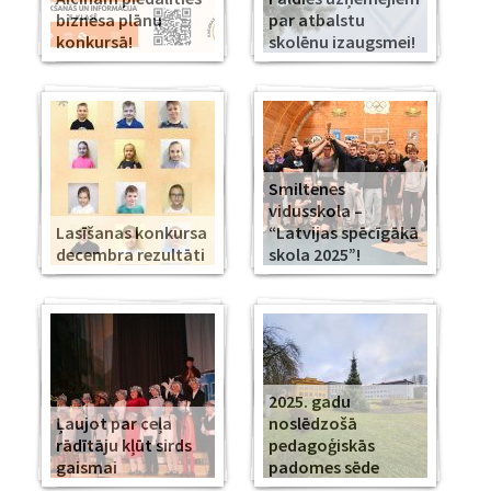
biznesa plānu
par atbalstu
konkursā!
skolēnu izaugsmei!
Smiltenes
vidusskola –
Lasīšanas konkursa
“Latvijas spēcīgākā
decembra rezultāti
skola 2025”!
2025. gadu
Ļaujot par ceļa
noslēdzošā
rādītāju kļūt sirds
pedagoģiskās
gaismai
padomes sēde