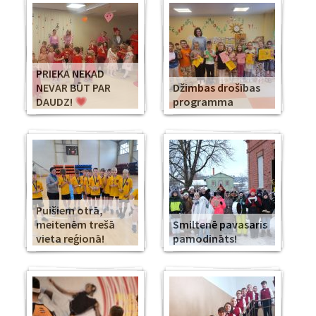
PRIEKA NEKAD
NEVAR BŪT PAR
Džimbas drošības
DAUDZ!
programma
Puišiem otrā,
meitenēm trešā
Smiltenē pavasaris
vieta reģionā!
pamodināts!