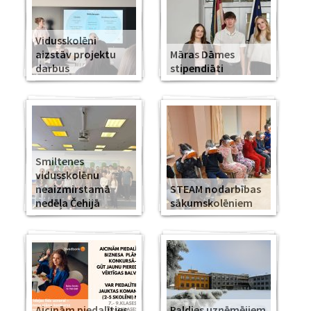
Vidusskolēni
aizstāv projektu
Māras Dāmes
darbus
stipendiāti
Smiltenes
vidusskolēnu
neaizmirstamā
STEAM nodarbības
nedēļa Čehijā
sākumskolēniem
Aicinām piedalīties
Paldies uzņēmējiem