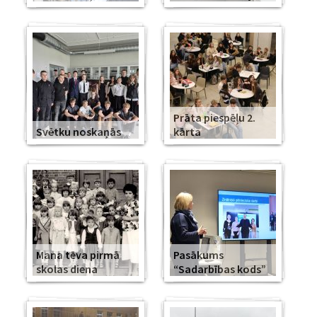
Prāta piespēļu 2.
Svētku noskaņās
kārta
Mana tēva pirmā
Pasākums
skolas diena
“Sadarbības kods”