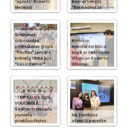
“aģents” Roberts
Koncertlekcija
Medejsis
“Barikādēm 35”
Smiltenes
vidusskolas
Komiksu
pirmsskolas grupā
meistardarbnīca
"Pūcītes" janvāra
kopā ar Loti Vilmu
mēneša tēma bija:
Vītiņu un Robertu
"Kas ir ziema?".
Vilsonu
“TOP KAUSS 2026
VOLEJBOLĀ”.
Smiltenes novada
jauniešu
No Zambijas
priekšsacīkstes
atvestā pieredze