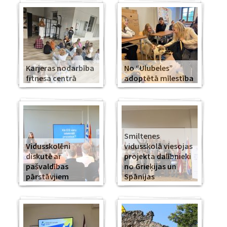
Karjeras nodarbība
No “Ulubeles”
fitnesa centrā
adoptētā mīlestība
Smiltenes
Vidusskolēni
vidusskolā viesojas
diskutē ar
projekta dalībnieki
pašvaldības
no Grieķijas un
pārstāvjiem
Spānijas