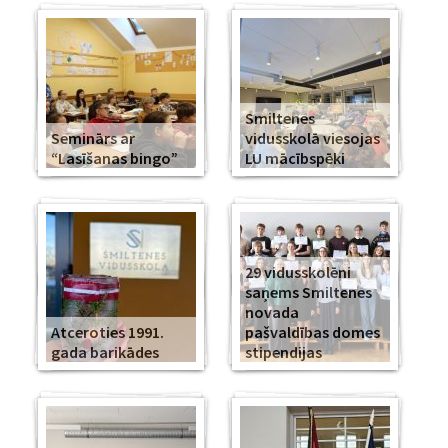
Smiltenes
Seminārs ar
vidusskolā viesojas
“Lasīšanas bingo”
LU mācībspēki
29 vidusskolēni
saņems Smiltenes
novada
Atceroties 1991.
pašvaldības domes
gada barikādes
stipendijas