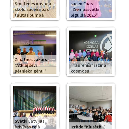
Smiltenes novada
sacensības
skolu sacensības
“Ziemassvētki
tautas bumbā
Siguldā 2025”
Zinātnes vakars
"Atklāj sevī
"Taurenīši" izzina
pētnieka gēnu!"
kosmosu
Svētki Latvijas
brīvības ceļā
Izrāde “Klusētāji”