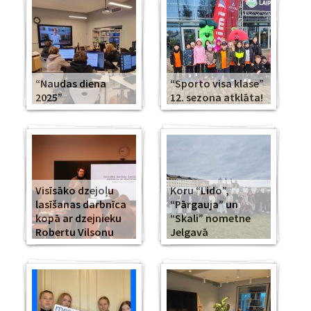
“Naudas diena
“Sporto visa klase”
2025”
12. sezona atklāta!
Visīsāko dzejoļu
Koru “Lido”,
lasīšanas darbnīca
“Pārgauja” un
kopā ar dzejnieku
“Skali” nometne
Robertu Vilsonu
Jelgavā