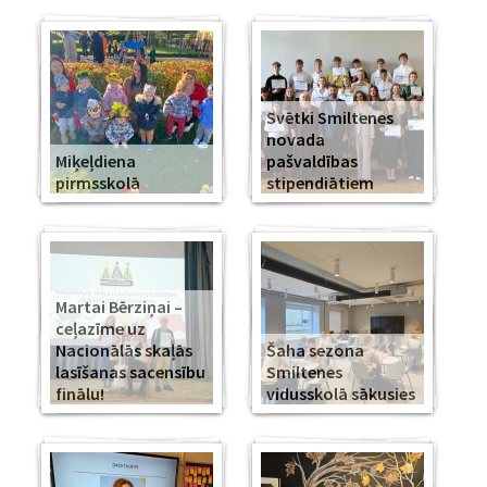
Svētki Smiltenes
novada
Miķeļdiena
pašvaldības
pirmsskolā
stipendiātiem
Martai Bērziņai –
ceļazīme uz
Nacionālās skaļās
Šaha sezona
lasīšanas sacensību
Smiltenes
finālu!
vidusskolā sākusies