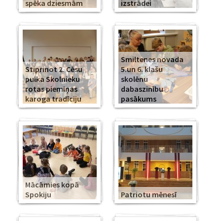
spēka dziesmām
izstrādei
Smiltenes novada
Stiprinot 2. Cēsu
5.un 6. klašu
pulka Skolnieku
skolēnu
rotas piemiņas
dabaszinību
karoga tradīciju
pasākums
Mācāmies kopā
Spokiju
Patriotu mēnesī