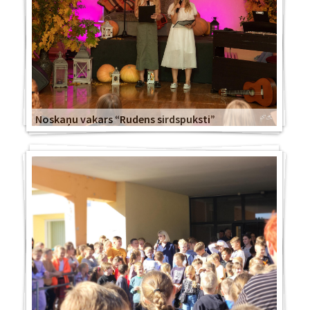
Noskaņu vakars “Rudens sirdspuksti”