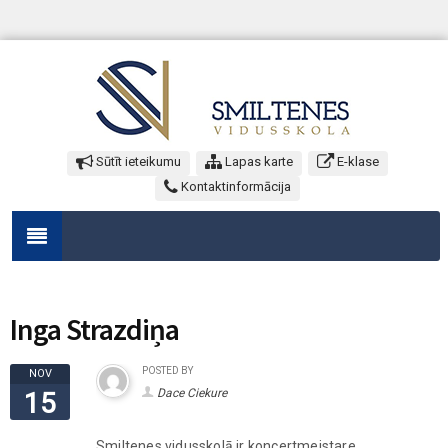
Sūtīt ieteikumu
Lapas karte
E-klase
Kontaktinformācija
Inga Strazdiņa
POSTED BY
NOV
Dace Ciekure
15
Smiltenes vidusskolā ir koncertmeistare.