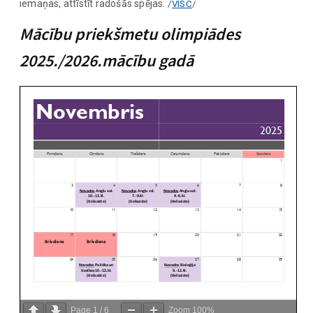
iemaņas, attīstīt radošās spējas.
/
VISC
/
Mācību priekšmetu olimpiādes
2025./2026.mācību gadā
Page
1
/
6
Zoom
100%