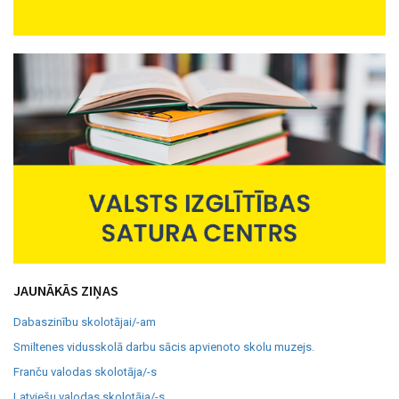
JAUNĀKĀS ZIŅAS
Dabaszinību skolotājai/-am
Smiltenes vidusskolā darbu sācis apvienoto skolu muzejs.
Franču valodas skolotāja/-s
Latviešu valodas skolotāja/-s