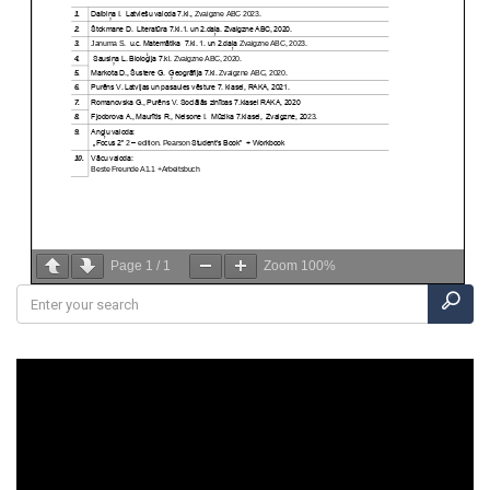
Page
1
/
1
Zoom
100%