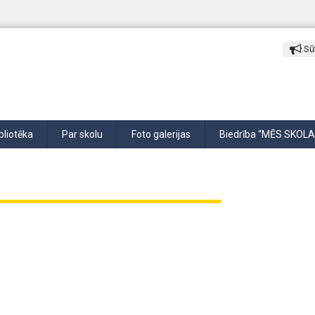
Sūt
bliotēka
Par skolu
Foto galerijas
Biedrība “MĒS SKOLA