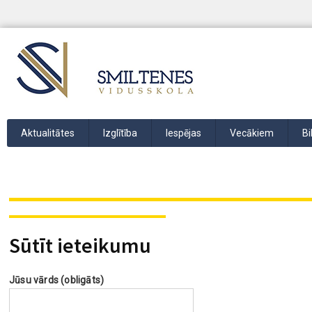
Aktualitātes
Izglītība
Iespējas
Vecākiem
Bi
Sūtīt ieteikumu
Jūsu vārds (obligāts)