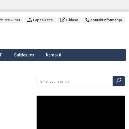
īt ieteikumu
Lapas karte
E-klase
Kontaktinformācija
I”
Salidojums
Kontakti