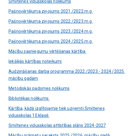
Smiltenes vidusskolas nolikums
Pašnovērtējuma ziņojums 2021./2022.m.g.
Pašnovērtējuma ziņojums 2022./2023.m.g.
Pašnovērtējuma ziņojums 2023./2024.m.g.
Pašnovērtējuma ziņojums 2024./2025.m.g.
Mācību sasniegumu vērtēšanas kārtība
Iekšējās kārtības noteikumi
Audzināšanas darba programma 2022./2023.- 2024./2025.
mācību gadam
Metodiskās padomes nolikums
Bibliotēkas nolikums
Kārtība, kādā izglītojamie tiek uzņemti Smiltenes
vidusskolas 10.klasē.
Smiltenes vidusskolas attīstības plāns 2024-2027
Mācību grāmatu saraksts 2025./2026. mācību gadā.