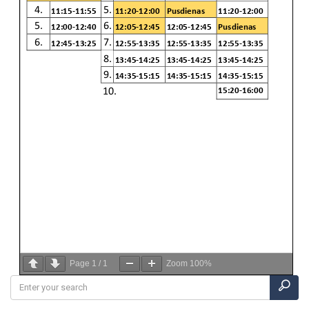
Page
1
/
1
Zoom
100%