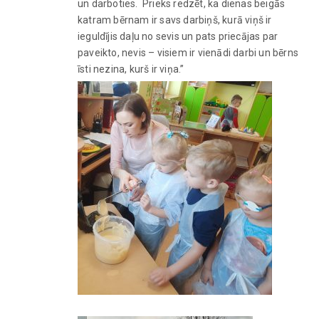
un darboties. Prieks redzēt, ka dienas beigās
katram bērnam ir savs darbiņš, kurā viņš ir
ieguldījis daļu no sevis un pats priecājas par
paveikto, nevis – visiem ir vienādi darbi un bērns
īsti nezina, kurš ir viņa.”