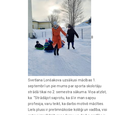
8
Svetlana Lonšakova uzsākusi mācības 1.
septembrī un pie mums par sporta skolotāju
strādā tikai no 2. semestra sākuma. Viņa atzīst,
ka: “Strādājot saprotu, ka šī ir man sapņu
profesija, varu teikt, ka darbs motivē mācīties.
Liels pluss ir pretimnākošie kolēģi un vadība, visi