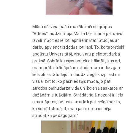
Mūsu dārziņa pašu mazāko bērnu grupas
“Bitītes” audzinātāja Marta Dreimane par savu
izvēli mācīties ie ļoti apmierināta: “Studijas ar
darbu apvienot izdodās ļoti labi. To, ko teorētiski
apgūstu Universitātē, visu varu pielietot darba
praksē. Šobrīd lekcijas notiek attālināti, kas arī,
manuprāt, strādājošam studentam ir diezgan
liels pluss. Studējot ir daudz vieglāk izprast un
vizualizēt to, ko pasniedzējs māca, jo pati
atrodos bērnudārza vidē un ikdienā saskaros ar
dažādām situācijām. Strādāt šajā nozarē ir liels
izaicinājums, bet es esmu ļoti pateicīga par to,
ka šobrīd studējot, man jau ir dota iespēja
strādāt kā pedagogam.”