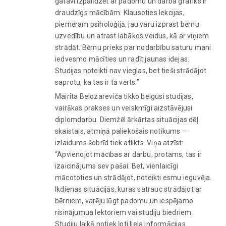
gatavi izpalīdzēt ar padomu un darba grafiks ir
draudzīgs mācībām. Klausoties lekcijas,
piemēram psiholoģijā, jau varu izprast bērnu
uzvedību un atrast labākos veidus, kā ar viņiem
strādāt. Bērnu prieks par nodarbību saturu mani
iedvesmo mācīties un radīt jaunas idejas.
Studijas noteikti nav vieglas, bet tieši strādājot
saprotu, ka tas ir tā vērts.”
Mairita Belozareviča tikko beigusi studijas,
vairākas prakses un veiskmīgi aizstāvējusi
diplomdarbu. Diemžēl ārkārtas situācijas dēļ
skaistais, atmiņā paliekošais notikums –
izlaidums šobrīd tiek atlikts. Viņa atzīst:
“Apvienojot mācības ar darbu, protams, tas ir
izaicinājums sev pašai. Bet, vienlaicīgi
mācototies un strādājot, noteikti esmu ieguvēja.
Ikdienas situācijās, kuras satrauc strādājot ar
bērniem, varēju lūgt padomu un iespējamo
risinājumua lektoriem vai studiju biedriem.
Studiju laikā notiek ļoti liela informācijas