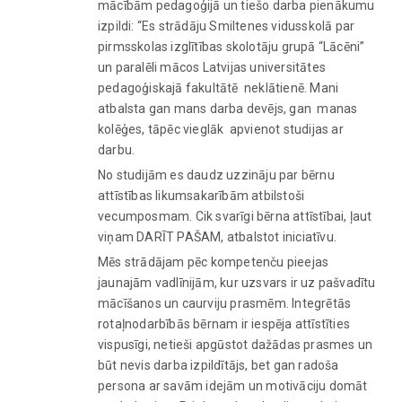
mācībām pedagoģijā un tiešo darba pienākumu
izpildi: “Es strādāju Smiltenes vidusskolā par
pirmsskolas izglītības skolotāju grupā “Lācēni”
un paralēli mācos Latvijas universitātes
pedagoģiskajā fakultātē neklātienē. Mani
atbalsta gan mans darba devējs, gan manas
kolēģes, tāpēc vieglāk apvienot studijas ar
darbu.
No studijām es daudz uzzināju par bērnu
attīstības likumsakarībām atbilstoši
vecumposmam. Cik svarīgi bērna attīstībai, ļaut
viņam DARĪT PAŠAM, atbalstot iniciatīvu.
Mēs strādājam pēc kompetenču pieejas
jaunajām vadlīnijām, kur uzsvars ir uz pašvadītu
mācīšanos un caurviju prasmēm. Integrētās
rotaļnodarbībās bērnam ir iespēja attīstīties
vispusīgi, netieši apgūstot dažādas prasmes un
būt nevis darba izpildītājs, bet gan radoša
persona ar savām idejām un motivāciju domāt