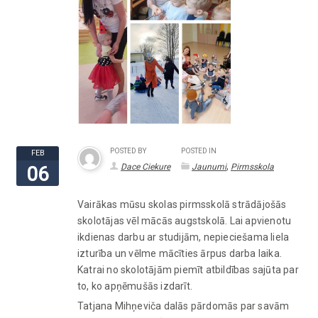
POSTED BY
POSTED IN
FEB
,
Dace Ciekure
Jaunumi
Pirmsskola
06
Vairākas mūsu skolas pirmsskolā strādājošās
skolotājas vēl mācās augstskolā. Lai apvienotu
ikdienas darbu ar studijām, nepieciešama liela
izturība un vēlme mācīties ārpus darba laika.
Katrai no skolotājām piemīt atbildības sajūta par
to, ko apņēmušās izdarīt.
Tatjana Mihņeviča dalās pārdomās par savām