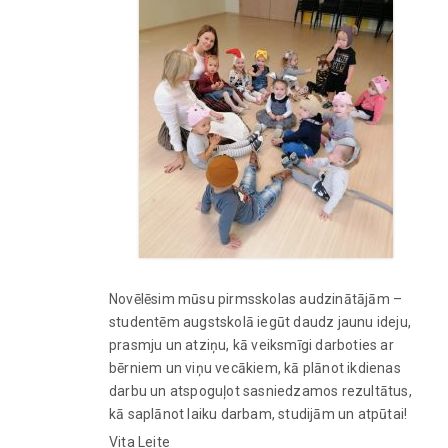
Novēlēsim mūsu pirmsskolas audzinātājām –
studentēm augstskolā iegūt daudz jaunu ideju,
prasmju un atziņu, kā veiksmīgi darboties ar
bērniem un viņu vecākiem, kā plānot ikdienas
darbu un atspoguļot sasniedzamos rezultātus,
kā saplānot laiku darbam, studijām un atpūtai!
Vita Leite