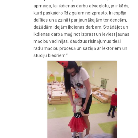
apmaiņa, lai ikdienas darbu atvieglotu, jo ir kāds,
kurš paskaidro līdz galam neizprasto. Ir iespēja
dalīties un uzzināt par jaunākajām tendencēm,
dažādām idejām ikdienas darbam. Strādājot un
ikdienas darbā mēģinot izprast un ieviest jaunās
mācību vadlīnijas, daudzus risinājumus tieši
radu mācību procesā un saziņā ar lektoriem un
studiju biedriem.”