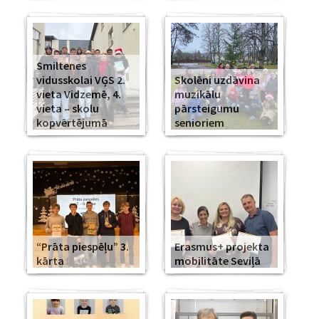
Smiltenes
vidusskolai VĢS 2.
Skolēni uzdāvina
vieta Vidzemē, 4.
muzikālu
vieta – skolu
pārsteigumu
kopvērtējumā
senioriem
“Prāta piespēļu” 3.
Erasmus+ projekta
kārta
mobilitāte Seviļā