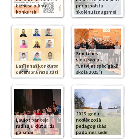
biznesa plānu
par atbalstu
konkursā!
skolēnu izaugsmei!
Smiltenes
vidusskola –
Lasīšanas konkursa
“Latvijas spēcīgākā
decembra rezultāti
skola 2025”!
2025. gadu
Ļaujot par ceļa
noslēdzošā
rādītāju kļūt sirds
pedagoģiskās
gaismai
padomes sēde