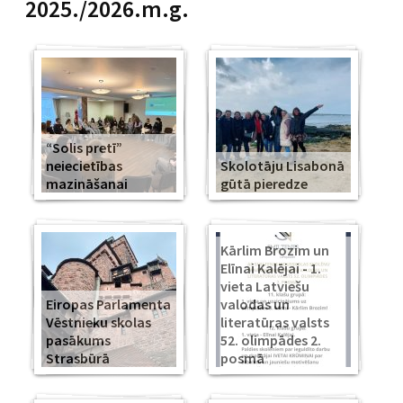
2025./2026.m.g.
“Solis pretī”
neiecietības
Skolotāju Lisabonā
mazināšanai
gūtā pieredze
Kārlim Brozim un
Elīnai Kalējai - 1.
vieta Latviešu
Eiropas Parlamenta
valodas un
Vēstnieku skolas
literatūras valsts
pasākums
52. olimpādes 2.
Strasbūrā
posmā