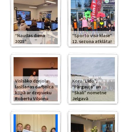
“Naudas diena
“Sporto visa klase”
2025”
12. sezona atklāta!
Visīsāko dzejoļu
Koru “Lido”,
lasīšanas darbnīca
“Pārgauja” un
kopā ar dzejnieku
“Skali” nometne
Robertu Vilsonu
Jelgavā