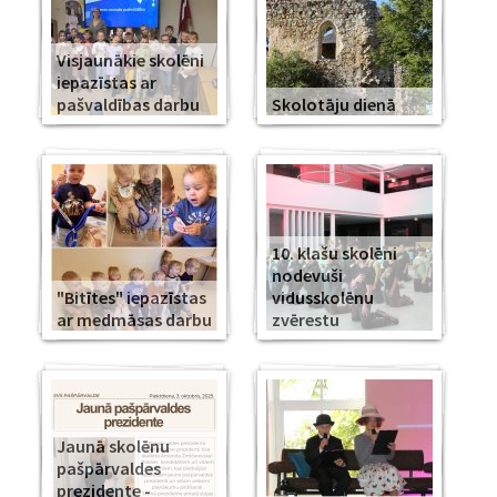
Visjaunākie skolēni
iepazīstas ar
pašvaldības darbu
Skolotāju dienā
10. klašu skolēni
nodevuši
"Bitītes" iepazīstas
vidusskolēnu
ar medmāsas darbu
zvērestu
Jaunā skolēnu
pašpārvaldes
prezidente -