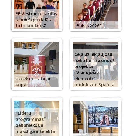
EP Vēstnieku skolas
jaunieši piedalās
foto konkursā
"Balsis 2026"
Ceļā uz iekļaujošu
nākotni: Erasmus+
projekta
“Vienojošie
Uzcelsim Latviju
elementi”
kopā!
mobilitāte Spānijā
“Līderu
programmas”
dalībnieks un
mākslīgā intelekta