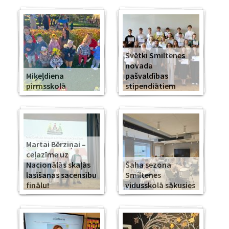
Svētki Smiltenes
novada
Miķeļdiena
pašvaldības
pirmsskolā
stipendiātiem
Martai Bērziņai –
ceļazīme uz
Nacionālās skaļās
Šaha sezona
lasīšanas sacensību
Smiltenes
finālu!
vidusskolā sākusies