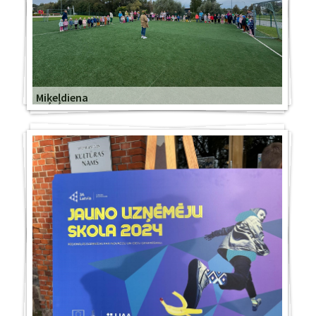
Miķeļdiena