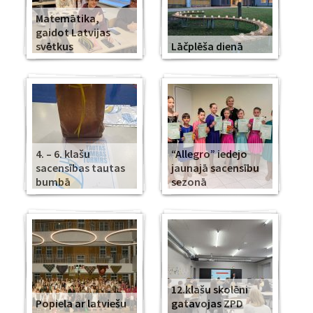
Matemātika,
gaidot Latvijas
svētkus
Lāčplēša dienā
4. – 6. klašu
“Allegro” iedejo
sacensības tautas
jaunajā sacensību
bumbā
sezonā
12.klašu skolēni
Popiela ar latviešu
gatavojas ZPD