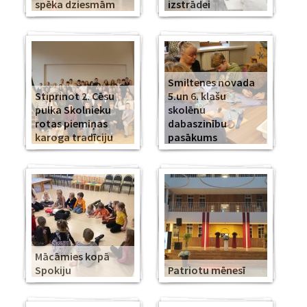
spēka dziesmām
izstrādei
Smiltenes novada
Stiprinot 2. Cēsu
5.un 6. klašu
pulka Skolnieku
skolēnu
rotas piemiņas
dabaszinību
karoga tradīciju
pasākums
Mācāmies kopā
Spokiju
Patriotu mēnesī