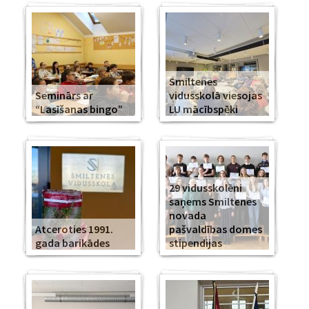
Smiltenes
Seminārs ar
vidusskolā viesojas
“Lasīšanas bingo”
LU mācībspēki
29 vidusskolēni
saņems Smiltenes
novada
Atceroties 1991.
pašvaldības domes
gada barikādes
stipendijas