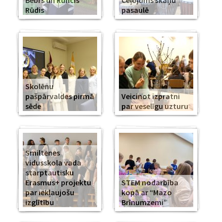
Bebrs un Runcis
Ceļojums skaņu
Rūdis
pasaulē
Skolēnu
pašpārvaldes pirmā
Veicinot izpratni
sēde
par veselīgu uzturu
Smiltenes
vidusskola vada
starptautisku
Erasmus+ projektu
STEM nodarbība
par iekļaujošu
kopā ar “Mazo
izglītību
Brīnumzemi”