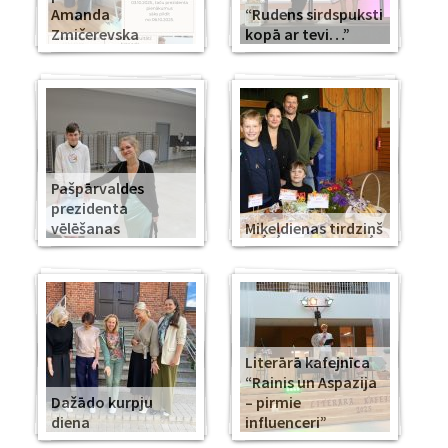
Amanda
“Rudens sirdspuksti
Zmičerevska
kopā ar tevi…”
Pašpārvaldes
prezidenta
vēlēšanas
Miķeļdienas tirdziņš
Literārā kafejnīca
“Rainis un Aspazija
Dažādo kurpju
– pirmie
diena
influenceri”