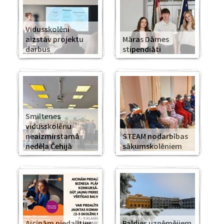
Vidusskolēni
aizstāv projektu
Māras Dāmes
darbus
stipendiāti
Smiltenes
vidusskolēnu
neaizmirstamā
STEAM nodarbības
nedēļa Čehijā
sākumskolēniem
Aicinām piedalīties
Paldies uzņēmējiem