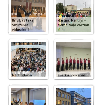
Brīvības taka
Mārtiņi, Mārtiņi —
Smiltenes
ziemai vaļā vārtiņi!
vidusskolā
Mārtiņdienā
Svētku noskaņās