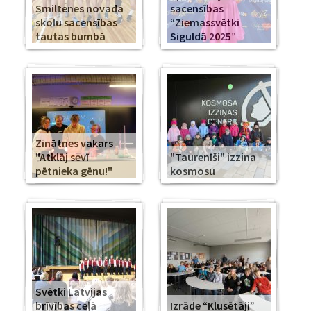
Smiltenes novada
sacensības
skolu sacensības
“Ziemassvētki
tautas bumbā
Siguldā 2025”
Zinātnes vakars
"Atklāj sevī
"Taurenīši" izzina
pētnieka gēnu!"
kosmosu
Svētki Latvijas
brīvības ceļā
Izrāde “Klusētāji”