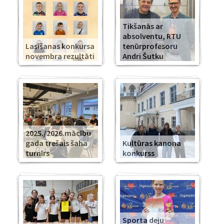
Tikšanās ar
absolventu, RTU
Lasīšanas konkursa
tenūrprofesoru
novembra rezultāti
Andri Šutku
2025./2026.mācību
gada trešais šaha
Kultūras kanona
turnīrs
konkurss
Sporta deju