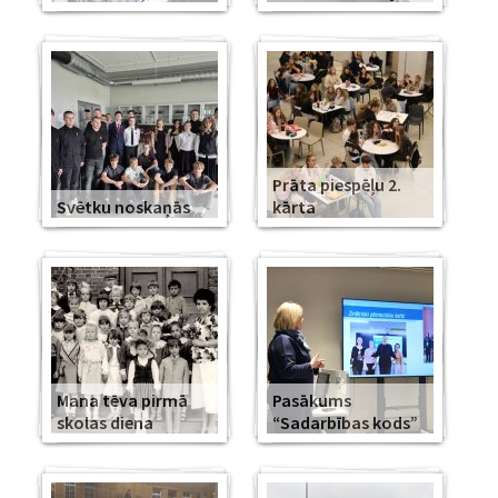
Prāta piespēļu 2.
Svētku noskaņās
kārta
Mana tēva pirmā
Pasākums
skolas diena
“Sadarbības kods”