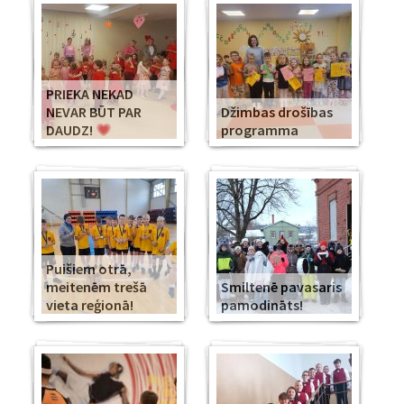
PRIEKA NEKAD
NEVAR BŪT PAR
Džimbas drošības
DAUDZ!
programma
Puišiem otrā,
meitenēm trešā
Smiltenē pavasaris
vieta reģionā!
pamodināts!