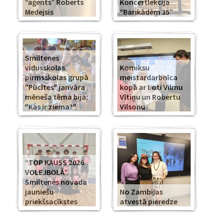
“aģents” Roberts
Koncertlekcija
Medejsis
“Barikādēm 35”
Smiltenes
vidusskolas
Komiksu
pirmsskolas grupā
meistardarbnīca
"Pūcītes" janvāra
kopā ar Loti Vilmu
mēneša tēma bija:
Vītiņu un Robertu
"Kas ir ziema?".
Vilsonu
“TOP KAUSS 2026
VOLEJBOLĀ”.
Smiltenes novada
jauniešu
No Zambijas
priekšsacīkstes
atvestā pieredze