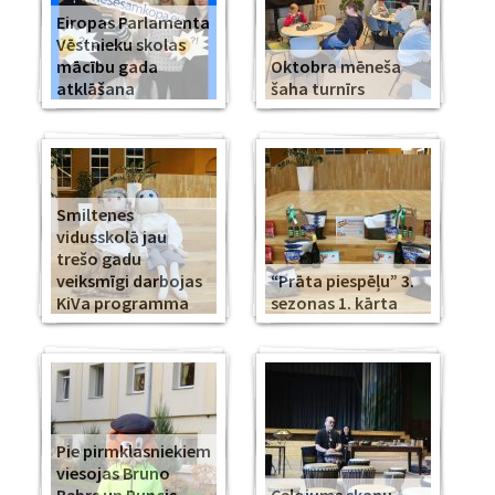
Eiropas Parlamenta
Vēstnieku skolas
mācību gada
Oktobra mēneša
atklāšana
šaha turnīrs
Smiltenes
vidusskolā jau
trešo gadu
veiksmīgi darbojas
“Prāta piespēļu” 3.
KiVa programma
sezonas 1. kārta
Pie pirmklasniekiem
viesojas Bruno