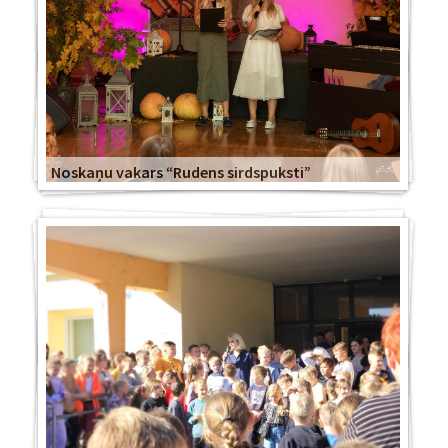
Noskaņu vakars “Rudens sirdspuksti”