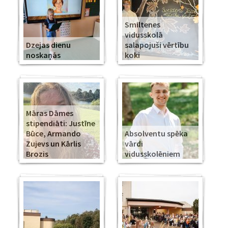
Smiltenes
vidusskolā
Dzejas dienu
salapojuši vērtību
noskaņās
koki
Māras Dāmes
stipendiāti: Justīne
Būce, Armando
Absolventu spēka
Zujevs un Kārlis
vārdi
Brozis
vidusskolēniem