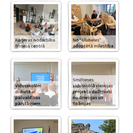
Karjeras nodarbība
No “Ulubeles”
fitnesa centrā
adoptētā mīlestība
Smiltenes
Vidusskolēni
vidusskolā viesojas
diskutē ar
projekta dalībnieki
pašvaldības
no Grieķijas un
pārstāvjiem
Spānijas