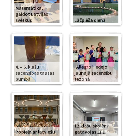
Matemātika,
gaidot Latvijas
svētkus
Lāčplēša dienā
4. – 6. klašu
“Allegro” iedejo
sacensības tautas
jaunajā sacensību
bumbā
sezonā
12.klašu skolēni
Popiela ar latviešu
gatavojas ZPD