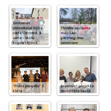
Smiltenes
vidusskolai VĢS 2.
Skolēni uzdāvina
vieta Vidzemē, 4.
muzikālu
vieta – skolu
pārsteigumu
kopvērtējumā
senioriem
“Prāta piespēļu” 3.
Erasmus+ projekta
kārta
mobilitāte Seviļā