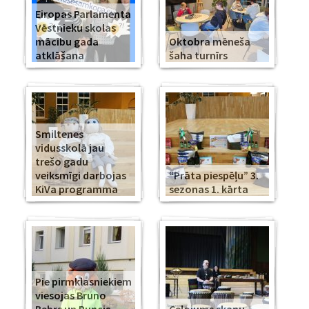
Eiropas Parlamenta
Vēstnieku skolas
mācību gada
Oktobra mēneša
atklāšana
šaha turnīrs
Smiltenes
vidusskolā jau
trešo gadu
veiksmīgi darbojas
“Prāta piespēļu” 3.
KiVa programma
sezonas 1. kārta
Pie pirmklasniekiem
viesojas Bruno