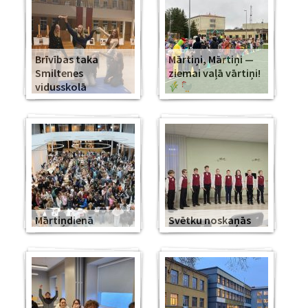
Brīvības taka
Mārtiņi, Mārtiņi —
Smiltenes
ziemai vaļā vārtiņi!
vidusskolā
Mārtiņdienā
Svētku noskaņās