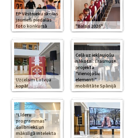
EP Vēstnieku skolas
jaunieši piedalās
foto konkursā
"Balsis 2026"
Ceļā uz iekļaujošu
nākotni: Erasmus+
projekta
“Vienojošie
Uzcelsim Latviju
elementi”
kopā!
mobilitāte Spānijā
“Līderu
programmas”
dalībnieks un
mākslīgā intelekta