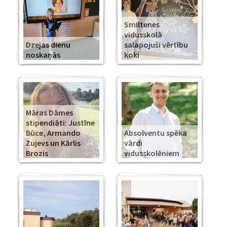
Smiltenes
vidusskolā
Dzejas dienu
salapojuši vērtību
noskaņās
koki
Māras Dāmes
stipendiāti: Justīne
Būce, Armando
Absolventu spēka
Zujevs un Kārlis
vārdi
Brozis
vidusskolēniem