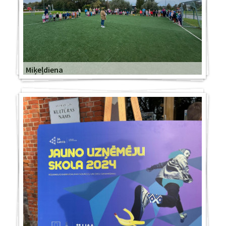
Miķeļdiena