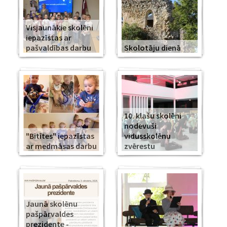
Visjaunākie skolēni
iepazīstas ar
pašvaldības darbu
Skolotāju dienā
10. klašu skolēni
nodevuši
"Bitītes" iepazīstas
vidusskolēnu
ar medmāsas darbu
zvērestu
Jaunā skolēnu
pašpārvaldes
prezidente -