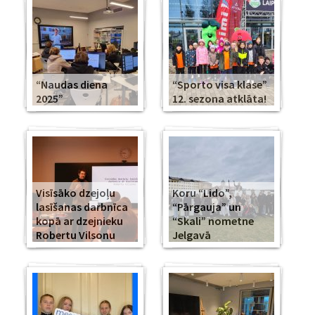
“Naudas diena
“Sporto visa klase”
2025”
12. sezona atklāta!
Visīsāko dzejoļu
Koru “Lido”,
lasīšanas darbnīca
“Pārgauja” un
kopā ar dzejnieku
“Skali” nometne
Robertu Vilsonu
Jelgavā