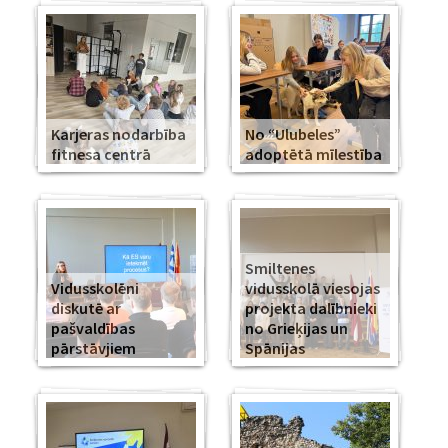
Karjeras nodarbība
No “Ulubeles”
fitnesa centrā
adoptētā mīlestība
Smiltenes
Vidusskolēni
vidusskolā viesojas
diskutē ar
projekta dalībnieki
pašvaldības
no Grieķijas un
pārstāvjiem
Spānijas