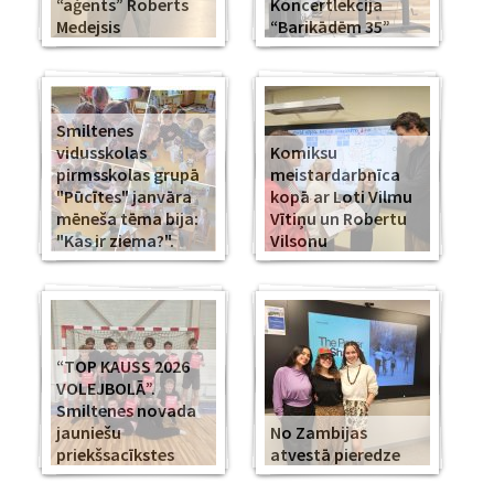
“aģents” Roberts
Koncertlekcija
Medejsis
“Barikādēm 35”
Smiltenes
vidusskolas
Komiksu
pirmsskolas grupā
meistardarbnīca
"Pūcītes" janvāra
kopā ar Loti Vilmu
mēneša tēma bija:
Vītiņu un Robertu
"Kas ir ziema?".
Vilsonu
“TOP KAUSS 2026
VOLEJBOLĀ”.
Smiltenes novada
jauniešu
No Zambijas
priekšsacīkstes
atvestā pieredze