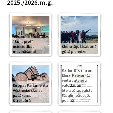
2025./2026.m.g.
“Solis pretī”
neiecietības
Skolotāju Lisabonā
mazināšanai
gūtā pieredze
Kārlim Brozim un
Elīnai Kalējai - 1.
vieta Latviešu
Eiropas Parlamenta
valodas un
Vēstnieku skolas
literatūras valsts
pasākums
52. olimpādes 2.
Strasbūrā
posmā