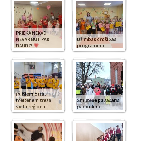
PRIEKA NEKAD
NEVAR BŪT PAR
Džimbas drošības
DAUDZ!
programma
Puišiem otrā,
meitenēm trešā
Smiltenē pavasaris
vieta reģionā!
pamodināts!