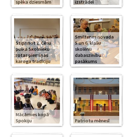
spēka dziesmām
izstrādei
Smiltenes novada
Stiprinot 2. Cēsu
5.un 6. klašu
pulka Skolnieku
skolēnu
rotas piemiņas
dabaszinību
karoga tradīciju
pasākums
Mācāmies kopā
Spokiju
Patriotu mēnesī