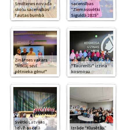
Smiltenes novada
sacensības
skolu sacensības
“Ziemassvētki
tautas bumbā
Siguldā 2025”
Zinātnes vakars
"Atklāj sevī
"Taurenīši" izzina
pētnieka gēnu!"
kosmosu
Svētki Latvijas
brīvības ceļā
Izrāde “Klusētāji”