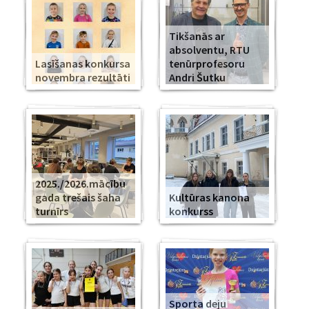
Tikšanās ar
absolventu, RTU
Lasīšanas konkursa
tenūrprofesoru
novembra rezultāti
Andri Šutku
2025./2026.mācību
gada trešais šaha
Kultūras kanona
turnīrs
konkurss
Sporta deju