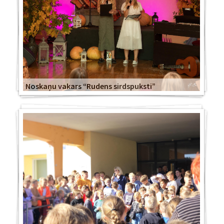
Noskaņu vakars “Rudens sirdspuksti”