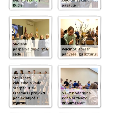
Bebrs un Runcis
Ceļojums skaņu
Rūdis
pasaulē
Skolēnu
pašpārvaldes pirmā
Veicinot izpratni
sēde
par veselīgu uzturu
Smiltenes
vidusskola vada
starptautisku
Erasmus+ projektu
STEM nodarbība
par iekļaujošu
kopā ar “Mazo
izglītību
Brīnumzemi”