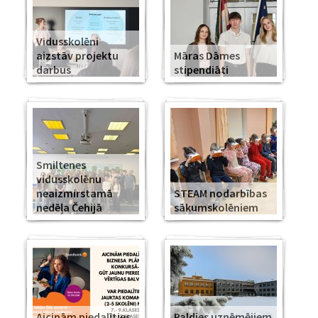
Vidusskolēni
aizstāv projektu
Māras Dāmes
darbus
stipendiāti
Smiltenes
vidusskolēnu
neaizmirstamā
STEAM nodarbības
nedēļa Čehijā
sākumskolēniem
Aicinām piedalīties
Paldies uzņēmējiem