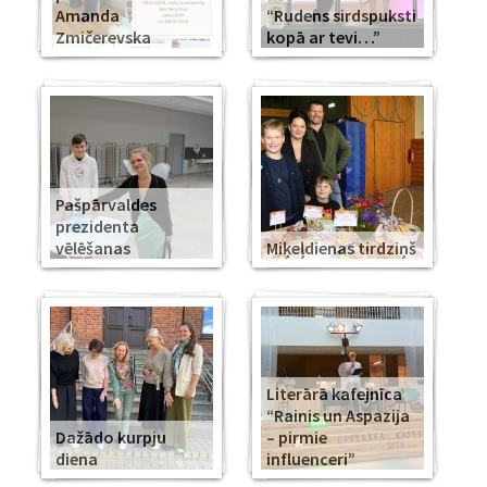
Amanda
“Rudens sirdspuksti
Zmičerevska
kopā ar tevi…”
Pašpārvaldes
prezidenta
vēlēšanas
Miķeļdienas tirdziņš
Literārā kafejnīca
“Rainis un Aspazija
Dažādo kurpju
– pirmie
diena
influenceri”