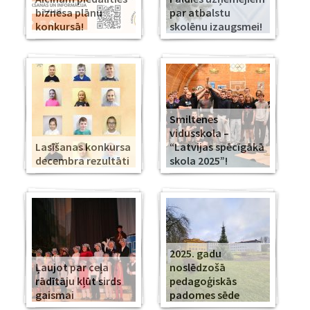
biznesa plānu
par atbalstu
konkursā!
skolēnu izaugsmei!
Smiltenes
vidusskola –
Lasīšanas konkursa
“Latvijas spēcīgākā
decembra rezultāti
skola 2025”!
2025. gadu
Ļaujot par ceļa
noslēdzošā
rādītāju kļūt sirds
pedagoģiskās
gaismai
padomes sēde