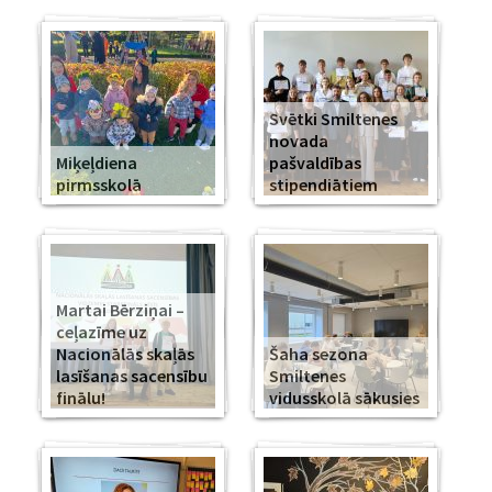
Svētki Smiltenes
novada
Miķeļdiena
pašvaldības
pirmsskolā
stipendiātiem
Martai Bērziņai –
ceļazīme uz
Nacionālās skaļās
Šaha sezona
lasīšanas sacensību
Smiltenes
finālu!
vidusskolā sākusies