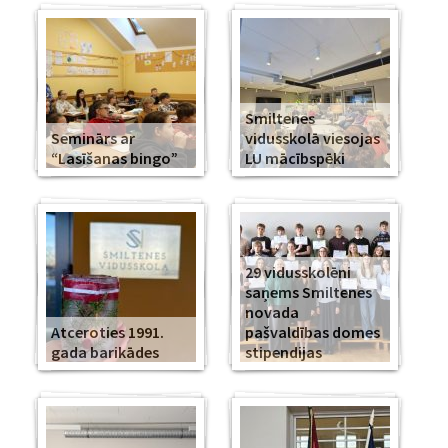
Smiltenes
Seminārs ar
vidusskolā viesojas
“Lasīšanas bingo”
LU mācībspēki
29 vidusskolēni
saņems Smiltenes
novada
Atceroties 1991.
pašvaldības domes
gada barikādes
stipendijas