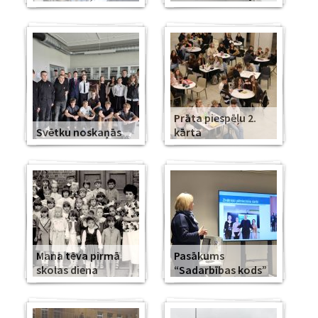
Prāta piespēļu 2.
Svētku noskaņās
kārta
Mana tēva pirmā
Pasākums
skolas diena
“Sadarbības kods”